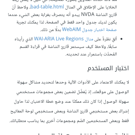
الخلايا على الإطلاق في المثال
bad-table.html
، ولاحظ أنّ
قارئ الشاشة NVDA يبدو أنه يتصرف بغرابة بعض الشيء عندما
يكون لديك جدول واحد فقط في الصفحة، لذا يمكنك تجربة
صفحة اختبار جدول WebAIM
بدلًا من ذلك.
ألقِ نظرةً على
مثال WAI-ARIA Live Regions
الذي رأيناه
سابقًا، ولاحظ كيف سيستمر قارئ الشاشة في قراءة القسم
المُحدَّث باستمرار عند تحديثه.
اختبار المستخدم
لا يمكنك الاعتماد على الأدوات الآلية وحدها لتحديد مشاكل سهولة
الوصول على موقعك، إذ يُفضَّل تضمين بعض مجموعات مستخدمي
سهولة الوصول إذا كان ذلك ممكنًا عند وضع خطة الاختبار، لذا حاول
إشراك بعض مستخدِمِي قارئ الشاشة وبعض مستخدِمِي لوحة المفاتيح
فقط وبعض المستخدِمين الصُم ومجموعات أخرى بما يناسب متطلباتك.