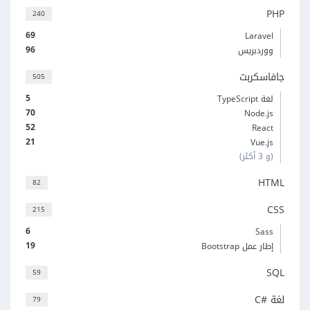
PHP
240
69
Laravel
96
ووردبريس
جافاسكربت
505
5
لغة TypeScript
70
Node.js
52
React
21
Vue.js
(و 3 أكثر)
HTML
82
CSS
215
6
Sass
19
إطار عمل Bootstrap
SQL
59
لغة C#‎
79