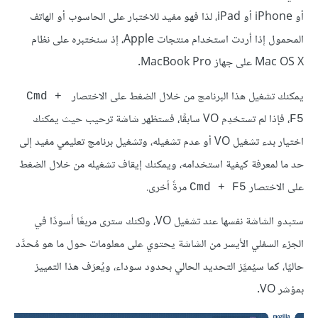
أو iPhone أو iPad، لذا فهو مفيد للاختبار على الحاسوب أو الهاتف
المحمول إذا أردت استخدام منتجات Apple، إذ سنختبره على نظام
Mac OS X على جهاز MacBook Pro.
يمكنك تشغيل هذا البرنامج من خلال الضغط على الاختصار
Cmd + 
، فإذا لم تستخدِم VO سابقًا، فستظهر شاشة ترحيب حيث يمكنك
F5
اختيار بدء تشغيل VO أو عدم تشغيله، وتشغيل برنامج تعليمي مفيد إلى
حد ما لمعرفة كيفية استخدامه، ويمكنك إيقاف تشغيله من خلال الضغط
على الاختصار
مرةً أخرى.
Cmd + F5
ستبدو الشاشة نفسها عند تشغيل VO، ولكنك سترى مربعًا أسودًا في
الجزء السفلي الأيسر من الشاشة يحتوي على معلومات حول ما هو مُحدَّد
حاليًا، كما سيُميَّز التحديد الحالي بحدود سوداء، ويُعرَف هذا التمييز
بمؤشر VO.