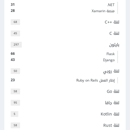
31
‎.NET
28
منصة Xamarin
لغة C++‎
68
لغة C
45
بايثون
297
66
Flask
43
Django
لغة روبي
50
23
إطار العمل Ruby on Rails
لغة Go
58
لغة جافا
95
لغة Kotlin
5
لغة Rust
58