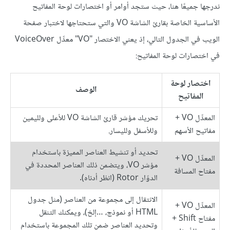
ندرجها جميعًا هنا، حيث ستجد أوامر أو اختصارات لوحة المفاتيح
الأساسية الخاصة بقارئ الشاشة VO والتي ستحتاجها لاختبار صفحة
الويب في الجدول التالي، إذ يعني الاختصار "VO" معدِّل VoiceOver
في اختصارات لوحة المفاتيح:
اختصار لوحة
الوصف
المفاتيح
المعدِّل VO +
تحريك مؤشر قارئ الشاشة VO للأعلى ولليمين
مفاتيح الأسهم
وللأسفل ولليسار.
تحديد أو تنشيط العناصر المميزة باستخدام
المعدِّل VO +
مؤشر VO، ويتضمن ذلك العناصر المحددة في
مفتاح المسافة
الدوّار Rotor (انظر أدناه).
الانتقال إلى مجموعة من العناصر (مثل جدول
المعدِّل VO +
HTML أو نموذج، …إلخ)، ويمكنك التنقل
مفتاح Shift +
وتحديد العناصر ضمن تلك المجموعة باستخدام