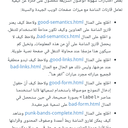
بعض اختبارات سهولة الوصول السريعة للحصول على فكرة عن كيفية
تعامل قارئات الشاشة مع ميزات صفحات الويب الجيدة والسيئة:
اطّلع على المثال
good-semantics.html
ولاحظ كيف يعثر
قارئ الشاشة على العناوين وكيف تكون متاحةً للاستخدام للتنقل،
و اطّلع على المثال
bad-semantics.html
، ولاحظ كيف لا
يحصل قارئ الشاشة على أيّ من هذه المعلومات، وتخيل كم
سيكون هذا مزعجًا عند محاولة التنقل في صفحة نصية طويلة.
اطّلع على المثال
good-links.html
، ولاحظ كيف تبدو منطقيةً
عند عرضها، وليس ذلك هو الحال مع المثال
bad-links.html
فجميع عباراته مجرد عبارات "انقر هنا".
اطّلع على المثال
good-form.html
ولاحظ كيف أنّ حقول
إدخال النموذج موصوفة باستخدام تسمياتها لأننا استخدمنا
عناصر
بصورة صحيحة، في حين ستحصل في
<label>
المثال
bad-form.html
على تسمية غير مفيدة.
اطّلع على المثال
punk-bands-complete.html
وشاهد
كيف يمكن لقارئ الشاشة ربط أعمدة وصفوف المحتوى وقراءتها
معًا لأننا حددنا العناوين بصورة صحيحة، في حين لا يمكن ربط