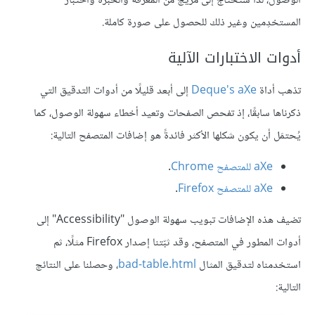
الوصول، لذا ستحتاج إلى مزيج من المعرفة والخبرة واختبار
المستخدِمين وغير ذلك للحصول على صورة كاملة.
أدوات الاختبارات الآلية
تذهب أداة
Deque's aXe
إلى أبعد قليلًا من أدوات التدقيق التي
ذكرناها سابقًا، إذ تفحص الصفحات وتعيد أخطاء سهولة الوصول، كما
يُحتمَل أن يكون شكلها الأكثر فائدةً هو إضافات المتصفح التالية:
aXe للمتصفح Chrome
.
aXe للمتصفح Firefox
.
تضيف هذه الإضافات تبويب سهولة الوصول "Accessibility" إلى
أدوات المطور في المتصفح، وقد ثبّتنا إصدار Firefox مثلًا، ثم
استخدمناه لتدقيق المثال
bad-table.html
، وحصلنا على النتائج
التالية: