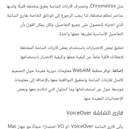
مثل ChromeVox، وتتصرف قارئات الشاشة بطرق مختلفة قليلًا ولديها
عناصر تحكم مختلفة، لذا يجب الرجوع إلى الوثائق الخاصة بقارئ الشاشة
الذي اخترته للحصول على جميع التفاصيل، ولكن يمكن القول بأن
التفاصيل الأساسية لطريقة عملها واحدة.
لنطبّق بعض الاختبارات باستخدام بعض قارئات الشاشة المختلفة
لإعطائك فكرةً عامةً عن كيفية عملها وكيفية الاختبار باستخدامها.
إضافة
: توفر منظمة WebAIM معلومات دورية مفيدة حول التصميم
الأمثل لقارئات الشاشة وتحقيق التوافقية معها بالإضافة إلى معلومات
موسعة حول عن استخداماتها وما الحلول التي تتلاءم معها وبعض
الإحصائيات المفيدة عنها.
قارئ الشاشة VoiceOver
يأتي قارئ الشاشة VoiceOver -أو VO اختصارًا- مجانًا مع جهاز Mac