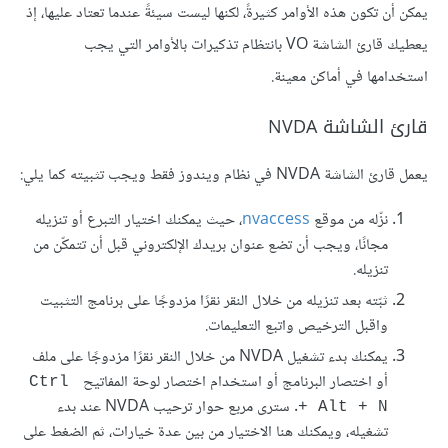
يمكن أن تكون هذه الأوامر كثيرةً، لكنها ليست سيئةً عندما تعتاد عليها، إذ
يعطيك قارئ الشاشة VO بانتظام تذكيرات بالأوامر التي يجب
استخدامها في أماكن معينة.
قارئ الشاشة NVDA
يعمل قارئ الشاشة NVDA في نظام ويندوز فقط ويجب تثبيته كما يلي:
نزّله من موقع
nvaccess
، حيث يمكنك اختيار التبرع أو تنزيله
مجانًا، ويجب أن تضع عنوان بريدك الإلكتروني قبل أن تتمكّن من
تنزيله.
ثبّته بعد تنزيله من خلال النقر نقرًا مزدوجًا على برنامج التثبيت
واقبل الترخيص واتبع التعليمات.
يمكنك بدء تشغيل NVDA من خلال النقر نقرًا مزدوجًا على ملف
أو اختصار البرنامج أو استخدام اختصار لوحة المفاتيح
Ctrl 
. سترى مربع حوار ترحيب NVDA عند بدء
+ Alt + N
تشغيله، ويمكنك هنا الاختيار من بين عدة خيارات، ثم الضغط على