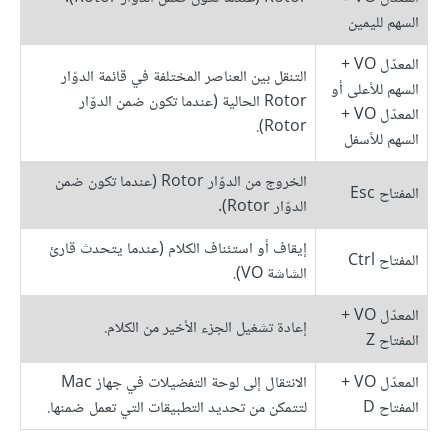
السهم لليمين
المعدّل VO +
التنقل بين العناصر المختلفة في قائمة الدوّار
السهم للأعلى أو
Rotor الحالية (عندما تكون ضمن الدوّار
المعدّل VO +
Rotor).
السهم للأسفل
الخروج من الدوّار Rotor (عندما تكون ضمن
المفتاح Esc
الدوّار Rotor).
إيقاف أو استئناف الكلام (عندما يتحدث قارئ
المفتاح Ctrl
الشاشة VO).
المعدّل VO +
إعادة تشغيل الجزء الأخير من الكلام.
المفتاح Z
المعدّل VO +
الانتقال إلى لوحة التفضيلات في جهاز Mac
المفتاح D
لتتمكن من تحديد التطبيقات التي تعمل ضمنها.