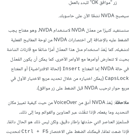
زر "موافق OK" للبدء بالعمل.
سيصبح NVDA نشطًا الآن على حاسوبك.
ستستفيد كثيرًا من معدِّل NVDA لاستخدام NVDA، وهو مفتاح يجب
الضغط عليه بالإضافة إلى اختصارات NVDA من لوحة المفاتيح الفعلية
لتشغيله، كما يُعَدّ استخدام مثل هذا المعدِّل أمرًا شائعًا مع قارئات الشاشة
بحيث لا تتعارض أوامرها مع الأوامر الأخرى، كما يمكن أن يكون المُعدِّل
في حالة NVDA إما المفتاح
(الحالة الافتراضية) أو المفتاح
Insert
(يمكن اختياره من خلال تحديد مربع الاختيار الأول في
CapsLock
مربع حوار ترحيب NVDA قبل الضغط على زر موافق).
ملاحظة
: يُعَدّ NVDA أدق من VoiceOver من حيث كيفية تمييز مكان
التحديد وما يفعله، فإذا تنقّلت عبر العناوين والقوائم وما إلى ذلك،
فستُميَّز العناصر التي حدّدتها بإطار دقيق، ولكن ليس ذلك هو الحال دائمًا،
فإذا ضعت تمامًا، فيمكنك الضغط على الاختصار
لتحديث
Ctrl + F5