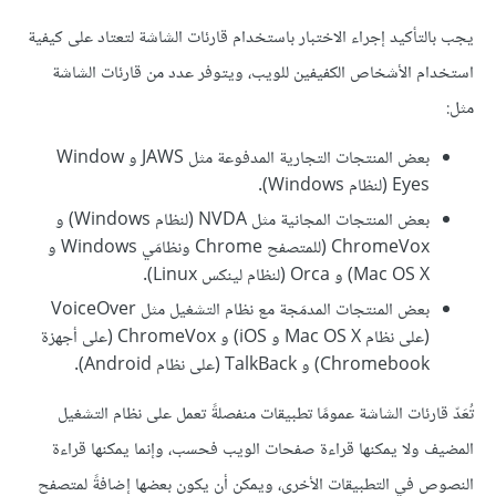
يجب بالتأكيد إجراء الاختبار باستخدام قارئات الشاشة لتعتاد على كيفية
استخدام الأشخاص الكفيفين للويب، ويتوفر عدد من قارئات الشاشة
مثل:
بعض المنتجات التجارية المدفوعة مثل JAWS و Window
Eyes (لنظام Windows).
بعض المنتجات المجانية مثل NVDA (لنظام Windows) و
ChromeVox (للمتصفح Chrome ونظامَي Windows و
Mac OS X) و Orca (لنظام لينكس Linux).
بعض المنتجات المدمَجة مع نظام التشغيل مثل VoiceOver
(على نظام Mac OS X و iOS) و ChromeVox (على أجهزة
Chromebook) و TalkBack (على نظام Android).
تُعَدّ قارئات الشاشة عمومًا تطبيقات منفصلةً تعمل على نظام التشغيل
المضيف ولا يمكنها قراءة صفحات الويب فحسب، وإنما يمكنها قراءة
النصوص في التطبيقات الأخرى، ويمكن أن يكون بعضها إضافةً لمتصفح