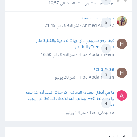
عرفه جابر المنشاوي · نشر
السبت في 10:57
سؤال عن تعلم البرمجه
5
Ahmed Alhafiz2 · نشر
الثلاثاء في 21:45
كيف ارفع مشروعي بالواجهات الأمامية والخلفية على
استضافة InfinityFree؟
4
Hiba Abdalrheem · نشر
الثلاثاء في 16:50
لغة solidity
3
Hiba Abdalrheem · نشر
20 يوليو
ما هي أفضل المصادر المجانية (كورسات، كتب، أدوات) لتعلّم
واحترام لغة C++، وما هي أهم الأخطاء الشائعة التي يجب
4
تجنبها؟
Tech_Aspire · نشر
14 يوليو
تابعنا على