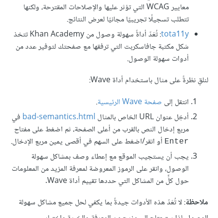
معايير WCAG التي تؤثر عليها والإصلاحات المقترحة، ولكنها
تتطلب تسجيلًا تجريبيًا مجانيًا لعرض النتائج.
tota11y
: تُعَدّ أداةً سهولة وصول من Khan Academy تتخذ
شكل مكتبة جافاسكربت التي ترفقها مع صفحتك لتوفير عدد من
أدوات سهولة الوصول.
لنلقِ نظرةً على مثال باستخدام أداة Wave:
انتقل إلى
صفحة Wave الرئيسية
.
أدخِل عنوان URL الخاص بالمثال
bad-semantics.html
في
مربع إدخال النص بالقرب من أعلى الصفحة، ثم اضغط على مفتاح
أو انقر/اضغط على السهم في أقصى يمين مربع الإدخال.
Enter
يجب أن يستجيب الموقع مع إعطاء وصف بمشاكل سهولة
الوصول، وانقر على الرموز المعروضة لمعرفة المزيد من المعلومات
حول كلٍّ من المشاكل التي حددها تقييم أداة Wave.
ملاحظة
: لا تُعَدّ هذه الأدوات جيدةً بما يكفي لحل جميع مشاكل سهولة