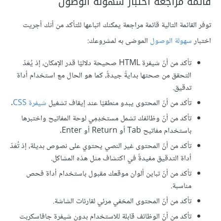
قائمة مراجعة اختبار سهولة الوصول
توفر القائمة التالية قائمة مراجعة يمكنك اتباعها للتأكد من أنك أجريت
اختبار
سهولة الوصول
الموصَى به لمشروعك:
تأكد من أنّ شيفرة HTML صحيحة دلاليًا قدر الإمكان، إذ يُعَدّ
التحقق من صحتها بدايةً جيدةً، كما هو الحال مع استخدام أداة
تدقيق.
تأكد من أنّ المحتوى يبدو منطقيًا عند إيقاف تشغيل
شيفرة CSS
.
تأكد من أنّ وظائفك تشمل مستخدِمِي لوحة المفاتيح واختبرها
باستخدام مفاتيح Tab أو Return أو Enter.
تأكد من أنّ المحتوى غير النصي يحتوي على نصوص بديلة، إذ تُعَدّ
أداة التدقيق مفيدةً في اكتشاف مثل هذه المشاكل.
تأكد من أنّ تباين ألوان موقعك مقبول باستخدام أداة فحص
مناسبة.
تأكد من أنّ المحتوى المخفي مرئي لقارئات الشاشة.
تأكد من أنّ الوظائف قابلة للاستخدام بدون شيفرة جافاسكربت