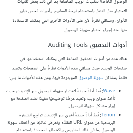
الوصول الخاصة بتقنيات الويب المختلفة بما في ذلك بعض تقنيات
الاختبار مثل التنقل باستخدام لوحة المفاتيح وأدوات فحص تباين
الألوان، وسنلقي نظرةً الآن على الأدوات الأخرى التي يمكنك الاستفادة
منها عند إجراء اختبار سهولة الوصول.
أدوات التدقيق Auditing Tools
هناك عدد من أدوات التدقيق المتاحة التي يمكنك استخدامها في
صفحات الويب، حيث ستلقي هذه الأدوات نظرةً على الصفحات وتعيد
قائمةً بمشاكل
سهولة الوصول
الموجودة فيها، ومن هذه الأدوات ما يلي:
Wave
: تُعَدّ أداةً جيدةً لاختبار سهولة الوصول عبر الإنترنت، حيث
تأخذ عنوان ويب وتعيد عرضًا توضيحيًا مفيدًا لتلك الصفحة مع
إبراز مشاكل سهولة الوصول.
Tenon
: تُعَدّ أداةً جيدةً أخرى عبر الإنترنت تراجِع الشيفرة
البرمجية من عنوان URL المُقدَّم وتعرض نتائجًا عن أخطاء سهولة
الوصول بما في ذلك المقاييس والأخطاء المحددة باستخدام