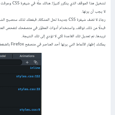
لا يجب أن يرثها.
رجاءً لا تضف شيفرة CSS جديدة لحل المشكلة، فبفعلك لذلك ستصبح الشيفرات عندك كثيرة، وسيصبح تحديد العلل المستقبلية أصعب.
فبدلًا من ذلك، توقف، واستخدام أدوات المطوِّر في متصفحك لتفحص العنصر 
تريدها، ثم تعديل تلك القاعدة لكي لا تؤدي إلى تلك النتيجة.
يمكنك إظهار الأنماط التي يرثها أحد العناصر في متصفح Firefox بالضغط بالزر الأيمن على العنصر ثم اختيار «Inspect element».