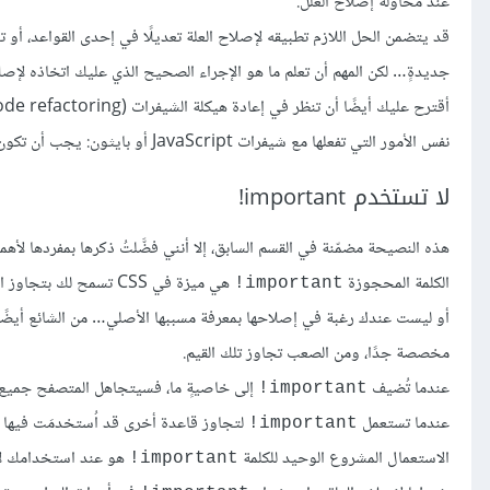
عند محاولة إصلاح العلل.
قد يتضمن الحل اللازم تطبيقه لإصلاح العلة تعديلًا في إحدى القواعد، أو تغ
جديدةٍ… لكن المهم أن تعلم ما هو الإجراء الصحيح الذي عليك اتخاذه لإصل
نفس الأمور التي تفعلها مع شيفرات JavaScript أو بايثون: يجب أن تكون الشيفرات مرتبةً وسهلة القراءة ويمكن إعادة هيكلتها عند الحاجة.
لا تستخدم ‎‎!important
هذه النصيحة مضمّنة في القسم السابق، إلا أنني فضَّلتُ ذكرها بمفردها لأهم
الكلمة المحجوزة
هي ميزة في CSS تسمح 
‎!important
أو ليست عندك رغبة في إصلاحها بمعرفة مسببها الأصلي… من الشائع أيضًا
مخصصة جدًا، ومن الصعب تجاوز تلك القيم.
عندما تُضيف
إلى خاصيةٍ ما، فسيتجاهل المتصفح جميع ال
‎!important
عندما تستعمل
لتجاوز قاعدة أخرى قد اُستخدمَت فيها
‎!important
الاستعمال المشروع الوحيد للكلمة
هو عند استخدامك لأد
‎!important