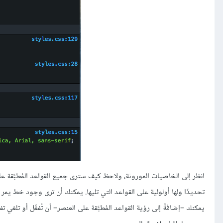
انظر إلى الخاصيات الموروثة، ولاحظ كيف سترى جميع القواعد المُطبَّقة على ا
تحديدًا ولها أولولية على القواعد التي تليها. يمكنك أن ترى وجود خط يمر
يمكنك –إضافةً إلى رؤية القواعد المُطبَّقة على العنصر– أن تُفعِّل أو تلغ