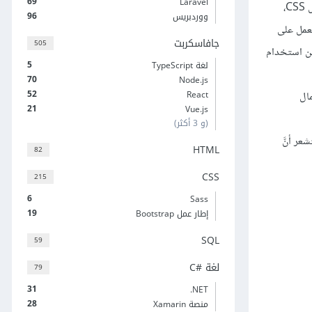
69
Laravel
رأيتُ في الآونة الأخيرة الكثير من الأشخاص يشقون طريقهم بصعوبة في CSS، انطلاقًا من المبتدئين إلى المبرمجين المحترفين؛ بعضهم لا يحب طريقة عمل CSS،
96
ووردبريس
لآخر يستخدم إطارات العمل على
جافاسكربت
505
عن استخدام
5
لغة TypeScript
70
Node.js
52
React
عمال
21
Vue.js
(و 3 أكثر)
ل، وستشعر أنَّ
HTML
82
CSS
215
6
Sass
19
إطار عمل Bootstrap
SQL
59
لغة C#‎
79
31
‎.NET
28
منصة Xamarin