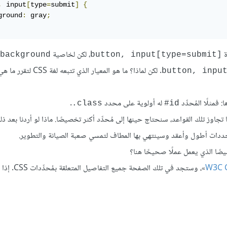
,
 input
[
type
=
submit
]
{
ground
:
 gray
;
ة
، لكن لخاصية
background
button, input[type=submit]
. لكن لماذا؟ ما هو المعيار الذي تتبعه 
button, inpu
فمثلًا المُحدِّد
له أولوية على محدد
.
‎.class
‎#id
 تجاوز تلك القواعد، سنحتاج حينها إلى مُحدِّد أكثر تخصيصًا. ماذا لو أردنا بعد ذ
محددات أطول وأعقد وسينتهي بها المطاف لتمسي صعبة الصيانة والتطوير.
يصًا الذي يعمل عملًا صحيحًا هنا؟
W3C C
»، وستجد في تلك الصفحة جم