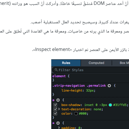
ومعرفة ما الذي يرثه من خاصيات، ومعرفة ما هي القاعدة التي تُطبَّق على العن