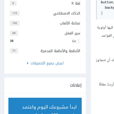
لغة R
button
6
  back
الذكاء الاصطناعي
115
}
صناعة الألعاب
102
فيها أولوية
سير العمل
68
لغة CSS لتقرر ما هي القواعد
38
Git
الأنظمة والأنظمة المدمجة
77
لك أن نتجاوز
اعرض جميع التصنيفات
إعلانات
يع التفاصيل المتعلقة بمُحدِّدات CSS. إذا أردتَ مقالةً