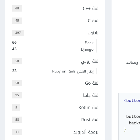
لغة C++‎
68
لغة C
45
بايثون
297
66
Flask
43
Django
لغة روبي
50
 CSS على التصريح عن «محددات» (selectors) التي تضع فيها القواعد التنسيقية التي تريد تطبيقها على العناصر الموجودة في شجرة DOM. وهنالك
23
إطار العمل Ruby on Rails
لغة Go
58
لغة جافا
95
<butto
لغة Kotlin
5
.
butto
لغة Rust
58
  back
}
برمجة أندرويد
11