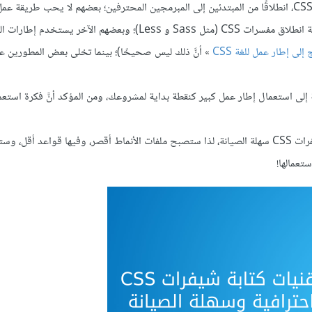
ويرون أنَّ استبدال لغة أخرى بلغة CSS هو أمرٌ حسن، وكانت هذه هي نقطة انطلاق مفسرات CSS (مثل Sass و Less)؛ وبعضهم ا
 إلى إطار عمل للغة CSS
» أنَّ ذلك ليس صحيحًا)؛ بينما تخلى بعض المطورين 
ّر CSS في مشاريعك، ولستَ بحاجةٍ إلى استعمال إطار عمل كبير كنقطة بداية لمشروعك، ومن المؤكد أنَّ فكرة است
سنطالع في هذا الدرس بعض التلميحات والنصائح لكيفية أفضل لكتابة شيفرات CSS سهلة الصيانة، لذا ستصبح ملفات الأنماط أقصر، وفيها قواعد أق