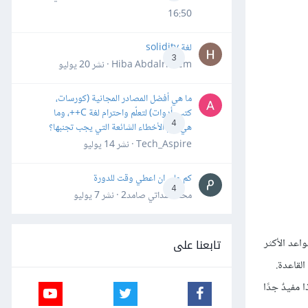
16:50
لغة solidity
3
Hiba Abdalrheem · نشر
20 يوليو
ما هي أفضل المصادر المجانية (كورسات،
كتب، أدوات) لتعلّم واحترام لغة C++، وما
4
هي أهم الأخطاء الشائعة التي يجب تجنبها؟
Tech_Aspire · نشر
14 يوليو
كم علي ان اعطي وقت للدورة
4
محمد سداتي صامد2 · نشر
7 يوليو
تابعنا على
واعد الأكثر
لقاعدة.
 مفيدٌ جدًا