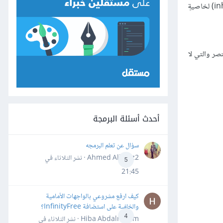
لنتخيل هذا الموقف الذي يتكرر كثيرًا: هنالك علّة في شيفرة CSS وعرفتَ أنَّ أحد عناصر DOM مُنسَّقٌ تنسيقًا خاطئًا، وأدركتَ أنَّ السبب هو وراثته (inherit) لخاصيةٍ
صر والتي لا
أحدث أسئلة البرمجة
سؤال عن تعلم البرمجه
Ahmed Alhafiz2 · نشر
الثلاثاء في
5
21:45
كيف ارفع مشروعي بالواجهات الأمامية
والخلفية على استضافة InfinityFree؟
4
Hiba Abdalrheem · نشر
الثلاثاء في