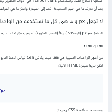
ضبطها لإصلاح العلة، واستخدام
في أدوات التطوير وتعديل قواعد CSS تعديلًا حيًا سيسمح لك بمعرفة ت
‎!important
بعد أن تعرف ما هي القيم الصحيحة، فعد إلى الشيفرة وانظر ما هي القواعد 
لا تجعل
و
هي كل ما تستخدمه من الواحدا
%
px
التعامل مع
(البسكلات) و
(النسب المئوية) أصبح بدهيًا، لذا سنشرح 
%
px
و
rem
em
من أشهر الواحدات النسبية هي
، حيث يكافئ
قياس الخط التابع ل
1em
em
لتكن لدينا شيفرة HTML الآتية:
/p>
وسنستخدم قاعدة CSS وحيدة: