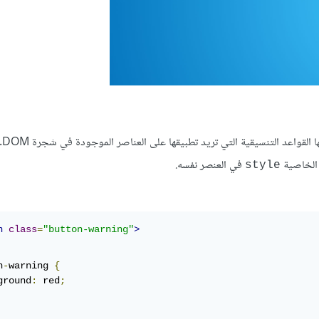
تعتمد لغة
ل الخاصية
في العنصر نفسه.
style
n
class
=
"button-warning"
>
n
-
warning 
{
ground
:
 red
;