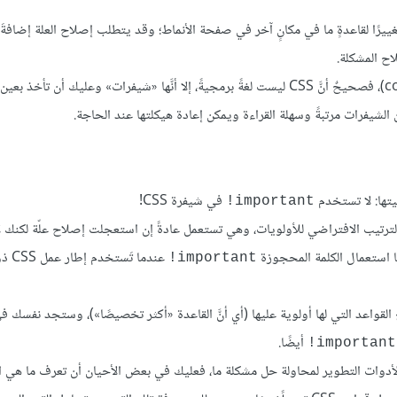
ييرًا لقاعدةٍ ما في مكانٍ آخر في صفحة الأنماط؛ وقد يتطلب إصلاح العلة إضافةَ 
اح المشكلة.
أقترح عليك أيضًا أن تنظر في إعادة هيكلة الشيفرات (code refactoring)، فصحيحٌ أنَّ CSS ليست لغةً برمجيةً، إلا أنَّها «شيفرات» وعليك أن 
يتها: لا تستخدم
في شيفرة CSS!
‎!important
لك بتجاوز الترتيب الافتراضي للأولويات، وهي تستعمل عادةً إن استعجلت إصلاح علّة لكنك ل
 استعمال الكلمة المحجوزة
عندما تَ
‎!important
قواعد التي لها أولوية عليها (أي أنَّ القاعدة «أكثر تخصيصًا»)، وستجد نفسك 
أيضًا.
‎!important
وات التطوير لمحاولة حل مشكلة ما، فعليك في بعض الأحيان أن تعرف ما هي الق