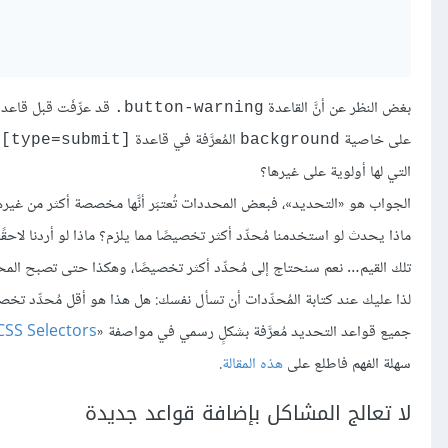
بغض النظر عن أنَّ القاعدة
قد عرِّفَت قبل قاعد
‎.button-warning
على خاصية
المُعرَّفة في قاعدة
t[type=submit]
background
التي لها أولوية على غيرها؟
الجواب هو «التحديد»، فبعض المحددات تُعتبَر أنَّها مخصصة أكثر من غيرها: 
ماذا يحدث لو استخدمنا مُحدِّد أكثر تخصيصًا مما يلزم؟ ماذا لو أردنا لاحقًا
تلك القيم… نعم سنحتاج إلى مُحدِّد أكثر تخصيصًا، وهكذا حتى تصبح ال
لذا عليك عند كتابة المُحدِّدات أن تسأل نفسك: هل هذا هو أقل مُحدِّد تخص
جميع قواعد التحديد مُعرَّفة بشكلٍ رسمي في مواصفة «
SS Selectors
سهلة الفهم فاطلع على
هذه المقالة
.
لا تعالج المشاكل بإضافة قواعد جديدة