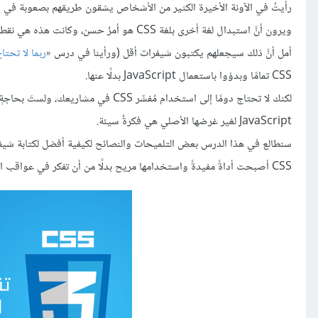
أمل أنَّ ذلك سيجعلهم يكتبون شيفرات أقل (ورأينا في درس «
ربما لا تحتاج
CSS تمامًا وبدؤوا باستعمال JavaScript بدلًا عنها.
لكنك لا تحتاج دومًا إلى استخدام مُفسِ
JavaScript لغير غرضها الأصلي هي فكرةٌ سيئة.
CSS أصبحت أداةً مفيدةً واستخدامها مريح بدلًا من أن تفكر في عواقب استعمالها!