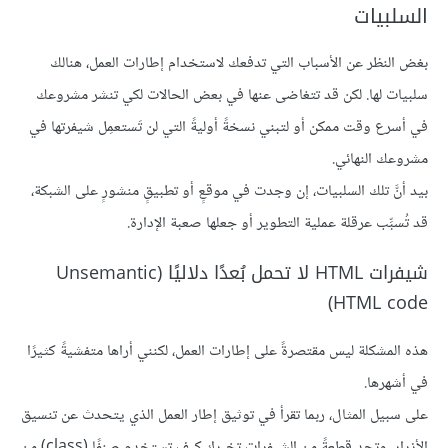
السلبيات
بغض النظر عن الأسباب التي تدفعك لاستخدام إطارات العمل، هنالك
سلبيات لها. لكن قد تتغاضى عنها في بعض الحالات لكي تنشر مشروعك
في أسرع وقت ممكن أو لتبني نسخةً أوليةً التي لن تَستعمِل شيفرتها في
مشروعك النهائي.
بيد أنَّ تلك السلبيات، إن وجدت في موقعٍ أو تطبيقٍ منشورٍ على الشبكة،
قد تُسبِّب عرقلة عملية التطوير أو جعلها صعبة الإدارة.
شيفرات HTML لا تحمل بُعدًا دلاليًا (Unsemantic
HTML code)
هذه المشكلة ليس مقتصرةً على إطارات العمل، لكنني أراها متفشيةً كثيرًا
في أشهرها.
على سبيل المثال، ربما تقرأ في توثيق إطار العمل الذي يتحدث عن تنسيق
الأزرار، وتجد قطعةً من الشيفرات تخبرك كيف تستخدم صنفًا (class) من