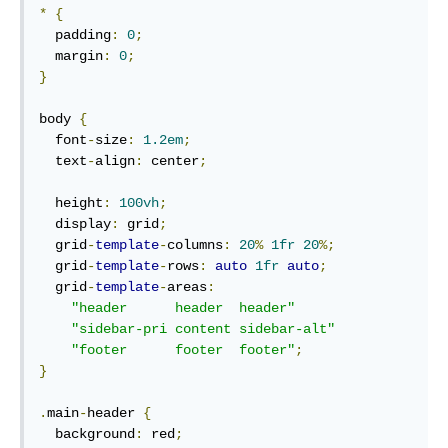
*
{
  padding
:
0
;
  margin
:
0
;
}
body 
{
  font
-
size
:
1.2em
;
  text
-
align
:
 center
;
  height
:
100vh
;
  display
:
 grid
;
  grid
-
template
-
columns
:
20
%
1fr
20
%;
  grid
-
template
-
rows
:
auto
1fr
auto
;
  grid
-
template
-
areas
:
"header      header  header"
"sidebar-pri content sidebar-alt"
"footer      footer  footer"
;
}
.
main
-
header 
{
  background
:
 red
;