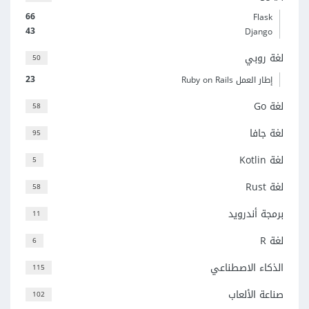
66
Flask
43
Django
لغة روبي
50
23
إطار العمل Ruby on Rails
لغة Go
58
لغة جافا
95
لغة Kotlin
5
لغة Rust
58
برمجة أندرويد
11
لغة R
6
الذكاء الاصطناعي
115
صناعة الألعاب
102