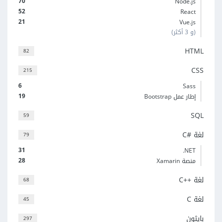
70
Node.js
52
React
21
Vue.js
(و 3 أكثر)
HTML
82
CSS
215
6
Sass
19
إطار عمل Bootstrap
SQL
59
لغة C#‎
79
31
‎.NET
28
منصة Xamarin
لغة C++‎
68
لغة C
45
بايثون
297