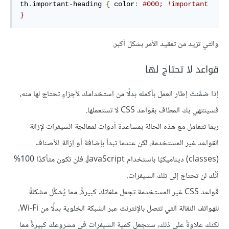
th
.
important
-
heading 
{
 color
:
#000; !important 
}
والتي تزيد من تعقيد الأمر بشكل أكبر.
قواعد لا تحتاج لها
إذا ضمَّنتَ إطار العمل بأكمله بدلًا من استخدامك لأجزاءٍ تحتاج لها منه،
فسينتهي بك المطاف بقواعد CSS لا تستعملها.
ربما تتعامل مع هذه الحالة بمساعدة أدوات لمعالجة الشيفرات لإزالة
القواعد غير المستخدمة، لكن عندما تبدأ بإضافة أو إزالة الأصناف
(classes) ديناميكيًا باستخدام JavaScript، فلن تكون متأكدًا 100%
أنَّك لن تحتاج إلى تلك الشيفرات.
قواعد CSS غير المستخدمة تجعل ملفاتك كبيرةً، مما يُشكِّل مشكلةً
للهواتف النقالة التي تتصل بالإنترنت عبر الشبكة الخلوية بدلًا من Wi-Fi.
لكنك علاوةً على ذلك، ستجعل كمية الشيفرات في مشروعك كبيرةً مما