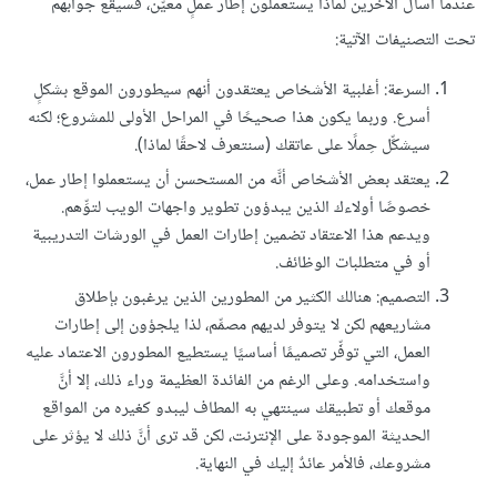
عندما أسألُ الآخرين لماذا يستعملون إطار عملٍ معيّن، فسيقع جوابهم
تحت التصنيفات الآتية:
السرعة: أغلبية الأشخاص يعتقدون أنهم سيطورون الموقع بشكلٍ
أسرع. وربما يكون هذا صحيحًا في المراحل الأولى للمشروع؛ لكنه
سيشكِّل حِملًا على عاتقك (سنتعرف لاحقًا لماذا).
يعتقد بعض الأشخاص أنَّه من المستحسن أن يستعملوا إطار عمل،
خصوصًا أولاءك الذين يبدؤون تطوير واجهات الويب لتوِّهم.
ويدعم هذا الاعتقاد تضمين إطارات العمل في الورشات التدريبية
أو في متطلبات الوظائف.
التصميم: هنالك الكثير من المطورين الذين يرغبون بإطلاق
مشاريعهم لكن لا يتوفر لديهم مصمِّم، لذا يلجؤون إلى إطارات
العمل، التي توفِّر تصميمًا أساسيًا يستطيع المطورون الاعتماد عليه
واستخدامه. وعلى الرغم من الفائدة العظيمة وراء ذلك، إلا أنَّ
موقعك أو تطبيقك سينتهي به المطاف ليبدو كغيره من المواقع
الحديثة الموجودة على الإنترنت، لكن قد ترى أنَّ ذلك لا يؤثر على
مشروعك، فالأمر عائدٌ إليك في النهاية.