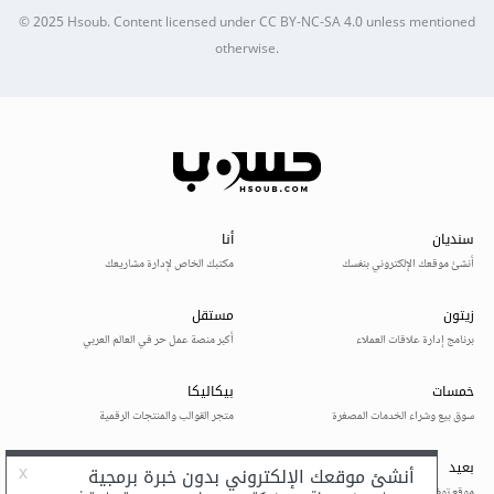
© 2025
Hsoub
.
Content licensed under
CC BY-NC-SA 4.0
unless mentioned
otherwise.