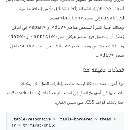
أصناف CSS للأزرار المُعطَّلة (disabled) بدلًا من إضافة خاصية
إلى عنصر
نفسه.
<button>
disabled
وهنالك أمثلةٌ كثيرةٌ تستعمل عناصر
أو
في أماكن
<span>
<div>
يُفضَّل أن يُستعمَل فيها عنصرٌ هيكليٌ مثل
أو
.
<date>
<article>
ودعنا لا نتحدث عن وجود عنصر
داخل عنصر
داخل
<div>
<div>
عنصر
…
<div>
مُحدِّدات دقيقة جدًا
مرةً أخرى، هذه المشكلة ليست خاصة بإطارات العمل، لكن يمكنك
ملاحظتها في أشهرها: الميل إلى استخدام مُحدِّدات (selectors) دقيقة
جدًا لإنشاء قواعد CSS. على سبيل المثال:
.
table
-
responsive 
>
.
table
-
bordered 
>
 thead 
>
tr 
>
 th
:
first
-
child