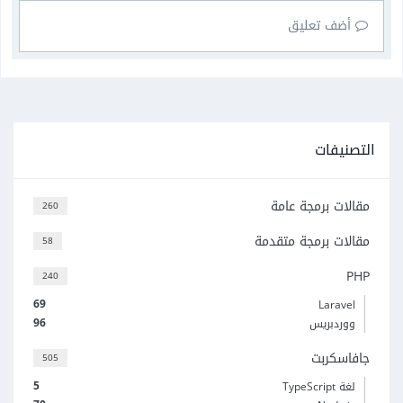
أضف تعليق
التصنيفات
مقالات برمجة عامة
260
مقالات برمجة متقدمة
58
PHP
240
69
Laravel
96
ووردبريس
جافاسكربت
505
5
لغة TypeScript