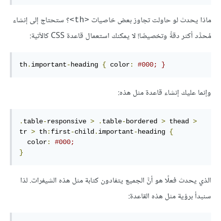
ماذا يحدث لو حاولت تجاوز بعض خاصيات
؟ ستحتاج إلى إنشاء
<th>
مُحدَّد أكثر دقةً وتخصيصًا! لا يمكنك استعمال قاعدة CSS كالآتية:
th
.
important
-
heading 
{
 color
:
#000; }
وإنما عليك إنشاء قاعدة مثل هذه:
.
table
-
responsive 
>
.
table
-
bordered 
>
 thead 
>
tr 
>
 th
:
first
-
child
.
important
-
heading 
{
  color
:
#000;
}
الذي يحدث فعلًا هو أنَّ الجميع يتفادون كتابة مثل هذه الشيفرات. لذا
سنبدأ برؤية مثل هذه القاعدة: