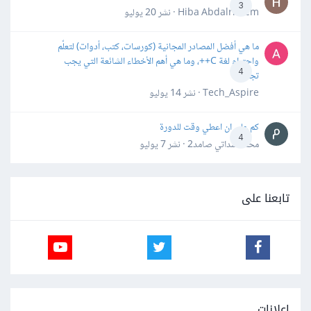
3
Hiba Abdalrheem · نشر
20 يوليو
ما هي أفضل المصادر المجانية (كورسات، كتب، أدوات) لتعلّم
واحترام لغة C++، وما هي أهم الأخطاء الشائعة التي يجب
4
تجنبها؟
Tech_Aspire · نشر
14 يوليو
كم علي ان اعطي وقت للدورة
4
محمد سداتي صامد2 · نشر
7 يوليو
تابعنا على
إعلانات