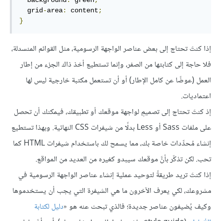
  background
:
 green
;
  grid
-
area
:
 content
;
}
إذا كنتَ تحتاج إلى بعض عناصر الواجهة الرسومية، مثل القوائم المنسدلة،
فلا حاجة إلى كتابتها من الصفر، وإنما تستطيع أخذ ذاك الجزء من إطار
العمل (عوضًا عن كامل الإطار) أو أن تستعمل مكتبة خارجية ليس لها
اعتماديات.
إذ كنتَ تحتاج إلى تصميمٍ لواجهة موقعك أو تطبيقك، فيمكنك أن تحصل
على ملفات Sass أو Less بدلًا من شيفرات CSS النهائية. وبهذا تستطيع
إنشاء مُحدِّدات خاصة بك، مما يسمح لك باستخدام شيفرات HTML كما
تحب. لكن تذكّر بأنَّ موقعك سيبدو كغيره من العديد من المواقع.
إذا كنتَ تريد طريقةً لتوحيد عملية إنشاء عناصر الواجهة الرسومية في
مشروعك، لكي يعرف الآخرون ما هي الشيفرة التي يجب أن يستخدموها
وكيف يُضيفون عناصر جديدة؛ فالذي تبحث عنه هو «
دليل لكتابة