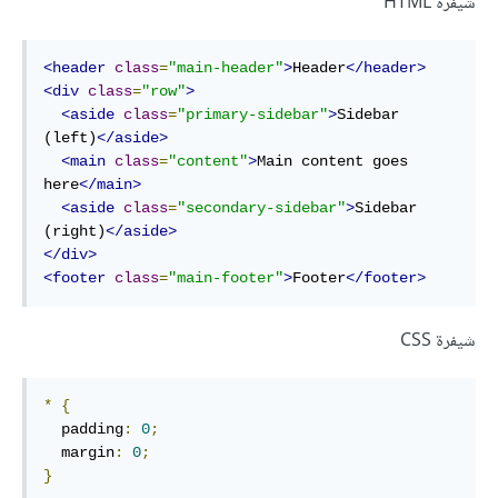
شيفرة HTML
<header
class
=
"main-header"
>
Header
</header>
<div
class
=
"row"
>
<aside
class
=
"primary-sidebar"
>
Sidebar 
(left)
</aside>
<main
class
=
"content"
>
Main content goes 
here
</main>
<aside
class
=
"secondary-sidebar"
>
Sidebar 
(right)
</aside>
</div>
<footer
class
=
"main-footer"
>
Footer
</footer>
شيفرة CSS
*
{
  padding
:
0
;
  margin
:
0
;
}