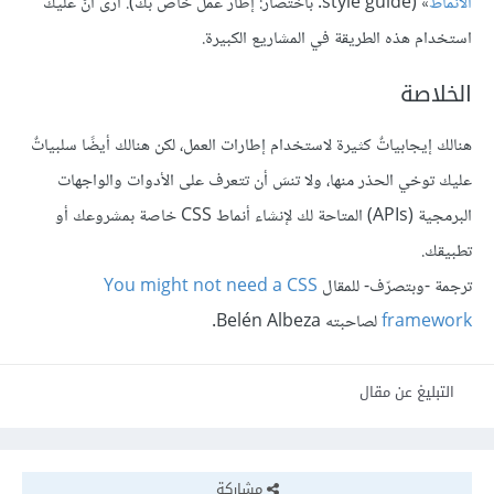
الأنماط
» (style guide. باختصار: إطار عمل خاص بك). أرى أنَّ عليك
استخدام هذه الطريقة في المشاريع الكبيرة.
الخلاصة
هنالك إيجابياتٌ كثيرة لاستخدام إطارات العمل، لكن هنالك أيضًا سلبياتٌ
عليك توخي الحذر منها، ولا تنسَ أن تتعرف على الأدوات والواجهات
البرمجية (APIs) المتاحة لك لإنشاء أنماط CSS خاصة بمشروعك أو
تطبيقك.
ترجمة -وبتصرّف- للمقال
You might not need a CSS
framework
لصاحبته Belén Albeza.
التبليغ عن مقال
مشاركة