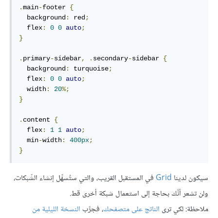
.
main
-
footer 
{
  background
:
 red
;
  flex
:
0
0
auto
;
}
.
primary
-
sidebar
,
.
secondary
-
sidebar 
{
  background
:
 turquoise
;
  flex
:
0
0
auto
;
  width
:
20
%;
}
.
content 
{
  flex
:
1
1
auto
;
  min
-
width
:
400px
;
}
سيكون لدينا
Grid
في المستقبل القريب، والتي ستُسهِّل إنشاء الشّبكات،
ولن تشعر أنَّك بحاجة إلى استعمال شبكة أخرى قط.
ملاحظة: لكي ترى
الناتج على متصفحك
، فجرِّب
النسخة الليلية من