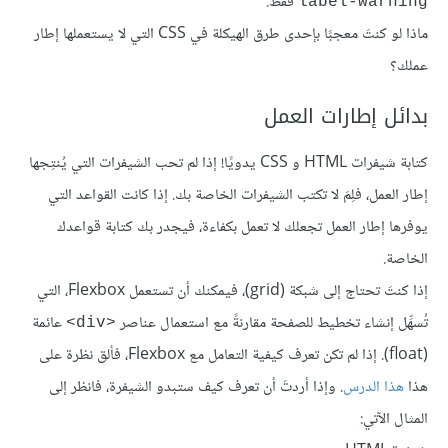
فقط.
label-warning
ماذا لو كنتَ معجبًا بإحدى طرق الهيكلة في CSS التي لا يستعملها إطار
عملك؟
بدائل إطارات العمل
كتابة شيفرات HTML و CSS يدويًا! إذا لم تحب الشيفرات التي يُنتِجها
إطار العمل، فلِمَ لا تكتب الشيفرات الخاصة بك. إذا كانت القواعد التي
يوفرها إطار العمل تجعلك لا تعمل بكفاءة، فيجدر بك كتابة قواعدك
الخاصة.
إذا كنتَ تحتاج إلى شبكة (grid)، فيمكنك أن تستعمل Flexbox، التي
تُسهِّل إنشاء تخطيط للصفحة مقارنةً مع استعمال عناصر
عائمة
<div>
(float). إذا لم تكن تعرف كيفية التعامل مع Flexbox، فألق نظرة على
هذا
هذا الدرس
. وإذا أردتَ أن تعرف كيف ستبدو الشيفرة، فانظر إلى
المثال الآتي: