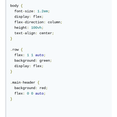
body 
{
  font
-
size
:
1.2em
;
  display
:
 flex
;
  flex
-
direction
:
 column
;
  height
:
100vh
;
  text
-
align
:
 center
;
}
.
row 
{
  flex
:
1
1
auto
;
  background
:
 green
;
  display
:
 flex
;
}
.
main
-
header 
{
  background
:
 red
;
  flex
:
0
0
auto
;
}