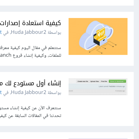
كيفية استعادة إصدارات ا
بواسطة Huda Jabbour2، في
t
ستتعلم في مقال اليوم كيفية معرف
للملفات، وكيفية إنشاء فروع branch في جيت حتى تتمكن من تجربة أفكارك الجديدة...
إنشاء أول مستودع لك من 
بواسطة Huda Jabbour2، في
t
تحدثنا في المقالات السابقة عن كي