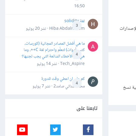
16:50
لغة solidity
3
لإصدارات
Hiba Abdalrheem · نشر
20 يوليو
ما هي أفضل المصادر المجانية (كورسات،
كتب، أدوات) لتعلّم واحترام لغة C++، وما
4
هي أهم الأخطاء الشائعة التي يجب تجنبها؟
Tech_Aspire · نشر
14 يوليو
كم علي ان اعطي وقت للدورة
4
محمد سداتي صامد2 · نشر
7 يوليو
 كيفية نسخ
تابعنا على