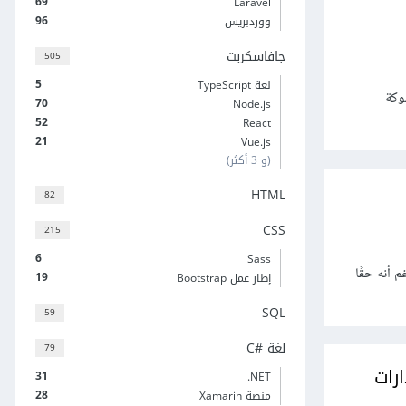
69
Laravel
96
ووردبريس
جافاسكربت
505
5
لغة TypeScript
لنظام التحكم في الإصدارات Git والمملوكة
70
Node.js
52
React
21
Vue.js
(و 3 أكثر)
HTML
82
CSS
215
6
Sass
ر من اللازم، ورغم أنه حقًا
19
إطار عمل Bootstrap
SQL
59
لغة C#‎
79
31
‎.NET
28
منصة Xamarin