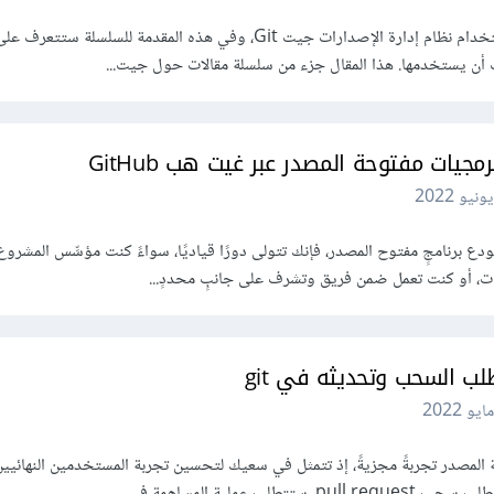
ستتعلم في هذه السلسلة كيفية استخدام نظام إدارة الإصدارات جيت Git، وفي هذه المقدمة للسلسلة
ن يستخدمها. هذا المقال جزء من سلسلة مقالات حول جيت...
جيات مفتوحة المصدر عبر غيت هب GitHub
maintai على مستودع برنامجٍ مفتوح المصدر، فإنك تتولى دورًا قياديًا، سواءً كنت مؤسِّس المشرو
ات، أو كنت تعمل ضمن فريق وتشرف على جانبٍ محددٍ...
ب السحب وتحديثه في git
المصدر تجربةً مجزيةً، إذ تتمثل في سعيك لتحسين تجربة المستخدمين النهائيين
 عملية المساهمة في...