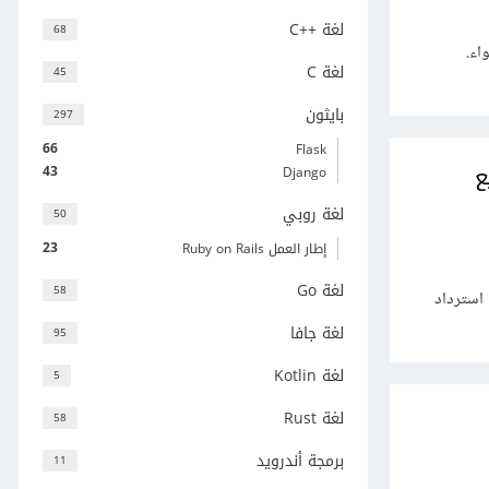
لغة C++‎
68
حد سواء.
لغة C
45
بايثون
297
66
Flask
يع
43
Django
لغة روبي
50
23
إطار العمل Ruby on Rails
لغة Go
58
لسهل استرداد
لغة جافا
95
لغة Kotlin
5
لغة Rust
58
برمجة أندرويد
11