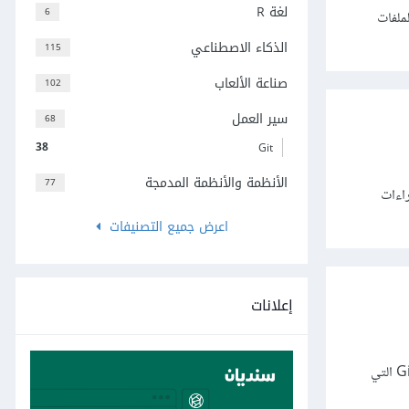
لغة R
6
ملفات
الذكاء الاصطناعي
115
صناعة الألعاب
102
سير العمل
68
38
Git
الأنظمة والأنظمة المدمجة
77
 مخصصة لتشغيل إجراءات
اعرض جميع التصنيفات
إعلانات
هناك العديد من التطبيقات ذات الواجهة الرسومية التي تقدم واجهات رسومية سهلة ومريحة للتعامل مع أداة جيت Git التي