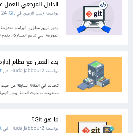
الدليل المرجعي للعمل على
بواسطة زينب الزعيم، في
Git
،
24 يونيو 2022
يدير فريق مطوِّري البرامج مفتوحة
الموزعة التي تدعم المشاركة. يقدم لك هذا
بدء العمل مع نظام إدارة ا
بواسطة Huda Jabbour2، في
t
مستودعات جيت العامة، وعن كيفية 
ما هو Git؟
بواسطة Huda Jabbour2، في
t