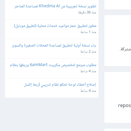
تطوير نسخة تجريبية من Khedma AI لمساعدة المتاجر
منذ 36 دقيقة
مطور لتطبيق حجز مواعيد خدمات محلية (تطبيق موبايل)
منذ 1 ساعة
بناء نسخة أولية لتطبيق لمساعدة المحلات الصغيرة والسوبر 
برمجية المشتركة.
ماركت
منذ 2 ساعة
مطلوب مبرمج لتخصيص سكريبت 6amMart وربطها بنظام 
المحاسبة "دفترة" وبوابات الدفع في مصر
منذ 4 ساعة
إصلاح أخطاء لوحة تحكم نظام تدريبي (ربط إكسل 
وصلاحيات)
منذ 4 ساعة
 مفتوحة المصدر المستضافة في المستودعات repositories