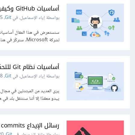
أساسيات GitHub وكيفية استخدامه
بواسطة إياد الإسماعيل، في
Git
،
5 أبريل
لشركة Microsoft. سنركّز في هذا المقال على المفاهيم الأساسية للمنصة وآلية العمل عليها، بدءًا...
أساسيات نظام Git للتحكم في الإصدارات البرمجية
بواسطة إياد الإسماعيل، في
Git
،
28 م
يبدو معقدًا إلا أننا سننتقل بك في 
رسائل الإيداع commits الاصطلاحية المتفق عليها في نظام التحكم في الإصدارات
بواسطة واثق الشويطر، في
Git
،
20 نوفمبر 