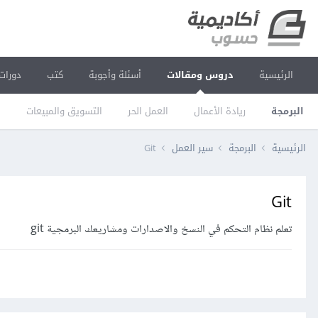
الرئيسية
دروس ومقالات
أسئلة وأجوبة
كتب
دورات
البرمجة
ريادة الأعمال
العمل الحر
التسويق والمبيعات
ا
الرئيسية
البرمجة
سير العمل
Git
Git
تعلم نظام التحكم في النسخ والاصدارات ومشاريعك البرمجية git