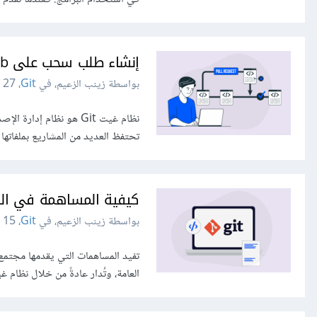
إنشاء طلب سحب على GitHub
بواسطة زينب الزعيم، في
Git
،
27 مايو 2022
تحتفظ العديد من المشاريع بملفاتها في مستودع غيت pository
كيفية المساهمة في المشا
بواسطة زينب الزعيم، في
Git
،
15 مايو 2022
العامة، وتُدار عادةً من خلال نظام غيت Git. غيت هو نظام التحكم بالإصدارات الموزع