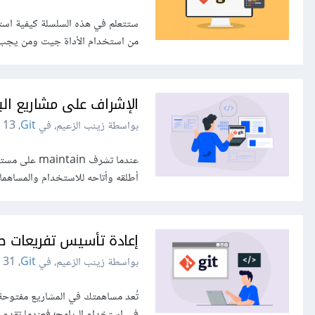
من استخدام الأداة جيت ومن يجب أ
الإشراف على مشاريع البرم
بواسطة زينب الزعيم، في
Git
،
13 يونيو 2022
عندما تشرف n
أطلقه وأتاحه للاستخدام والمساهم
إعادة تأسيس تفريعات طل
بواسطة زينب الزعيم، في
Git
،
31 مايو 2022
تُعد مساهمتك في المشاريع مفتوحة 
في استخدام البرامج؛ فعندما تقدم طلب سحب pull request، ستتطلب