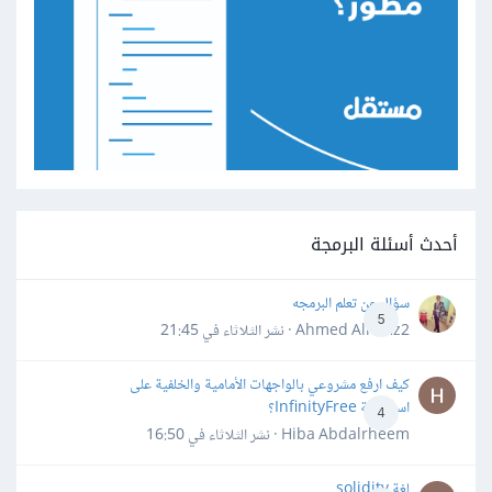
أحدث أسئلة البرمجة
سؤال عن تعلم البرمجه
5
Ahmed Alhafiz2 · نشر
الثلاثاء في 21:45
كيف ارفع مشروعي بالواجهات الأمامية والخلفية على
استضافة InfinityFree؟
4
Hiba Abdalrheem · نشر
الثلاثاء في 16:50
لغة solidity