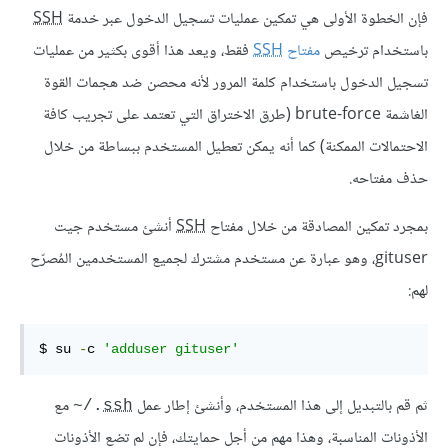
فإن الخطوة الأولى هي تمكين عمليات تسجيل الدخول عبر خدمة
SSH
باستخدام ترخيص
مفتاح
SSH
فقط، ويعد هذا أقوى بكثير من عمليات
تسجيل الدخول باستخدام كلمة المرور لأنه محصن ضد هجمات القوة
الغاشمة brute-force (طرق الاختراق التي تعتمد على تجريب كافة
الاحتمالات الممكنة) كما أنه يمكن تعطيل المستخدم ببساطة من خلال
حذف مفتاحه.
بمجرد تمكين المصادقة من خلال مفتاح
SSH
أنشئ مستخدم جيت
gituser، وهو عبارة عن مستخدم مشترك لجميع المستخدمين المُصرّح
لهم:
$ su 
-
c 
'adduser gituser'
ثم قم بالتبديل إلى هذا المستخدم، وأنشئ إطار عمل
مع
‎~/.
ssh
الأذونات المناسبة، وهذا مهم من أجل حمايتك، فإن لم تضع الأذونات