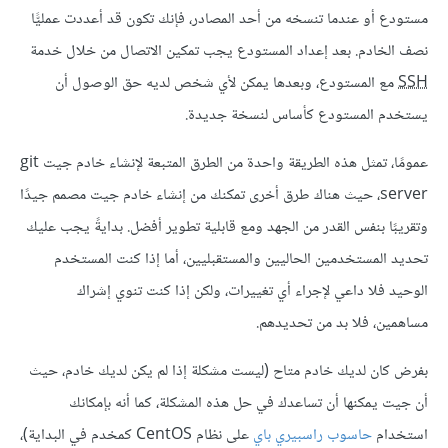
مستودع أو عندما تنسخه من أحد المصادر، فإنك تكون قد أعددت عمليًّا
نصف الخادم. بعد إعداد المستودع يجب تمكين الاتصال من خلال خدمة
SSH
مع المستودع، وبعدها يمكن لأي شخص لديه حق الوصول أن
يستخدم المستودع كأساس لنسخة جديدة.
عمومًا، تمثل هذه الطريقة واحدة من الطرق المتبعة لإنشاء خادم جيت git
server، حيث هناك طرق أخرى تمكنك من إنشاء خادم جيت مصمم جيدًا
وتقريبًا بنفس القدر من الجهد ومع قابلية تطوير أفضل. بدايةً يجب عليك
تحديد المستخدمين الحاليين والمستقبليين، أما إذا كنت المستخدم
الوحيد فلا داعي لإجراء أي تغييرات، ولكن إذا كنت تنوي إشراك
مساهمين، فلا بد من تحديدهم.
بفرض كان لديك خادم متاح (ليست مشكلة إذا لم يكن لديك خادم، حيث
أن جيت يمكنها أن تساعدك في حل هذه المشكلة، كما أنه بإمكانك
استخدام
حاسوب راسبيري باي
على نظام CentOS كمخدم في البداية)،