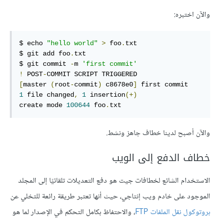
والآن اختبره:
$ echo 
"hello world"
>
 foo
.
txt

$ git add foo
.
txt

$ git commit 
-
m 
'first commit'
!
 POST
-
[
master 
(
root
-
commit
)
 c8678e0
]
1
 file changed
,
1
 insertion
(+)
create mode 
100644
 foo
.
txt
والآن أصبح لدينا خطاف جاهز ونشط.
خطاف الدفع إلى الويب
الاستخدام الشائع لخطافات جيت هو دفع التعديلات تلقائيًا إلى المجلد
الموجود على خادم ويب إنتاجي، حيث أنها تعتبر طريقة رائعة للتخلي عن
بروتوكول نقل الملفات FTP
، والاحتفاظ بكامل التحكم في الإصدار لما هو