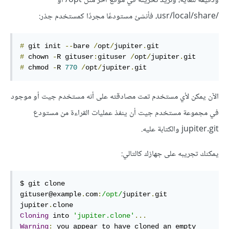
ودقيقة للغاية، وتريد تخزينه في موقع آخر مثل ‎/opt أو
/usr/local/share، فأنشئ مستودعًا مجردًا كمستخدم جذر:
#
 git init 
--
bare 
/
opt
/
jupiter
.
#
 chown 
-
R gituser
:
gituser 
/
opt
/
jupiter
.
#
 chmod 
-
R 
770
/
opt
/
jupiter
.
git
الآن يمكن لأي مستخدم تمت مصادقته على أنه مستخدم جيت أو موجود
في مجموعة مستخدم جيت أن ينفذ عمليات القراءة من مستودع
jupiter.git والكتابة عليه.
يمكنك تجريبه على جهازك كالتالي:
$ git clone 
gituser@example
.
com
:
/opt/
jupiter
.
git 
jupiter
.
Cloning
 into 
'jupiter.clone'
...
Warning
:
 you appear to have cloned an empty 