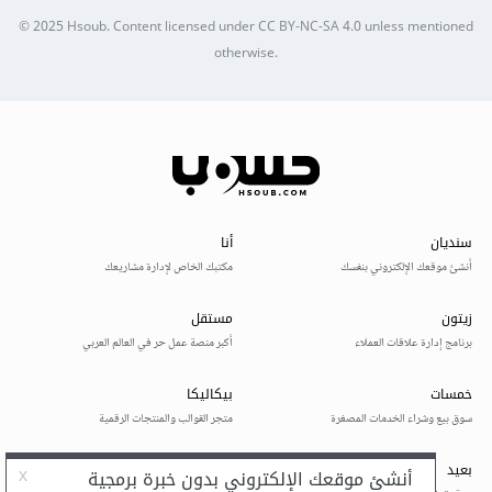
© 2025
Hsoub
.
Content licensed under
CC BY-NC-SA 4.0
unless mentioned
otherwise.