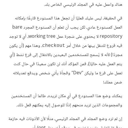
هناك واعمل عليه في المجلد الرئيسي الخاص بك.
في الحقيقة، ليس عليك فعليًّا أن تجعل هذا المستودع فارغًا؛ بإمكانه
العمل كمستودع عادي، لكن يجب أن تعلم أن المستودع المجرد bare
repository لا يحتوي على شجرة عمل working tree، أي لا توجد
فيه فروع للتنقل بينها من خلال أمر
، وهذا مهم (أن يكون
checkout
مجردًا) لأنه لا يُسمح للمستخدمين البعيدين بالانتقال إلى فرع نشط (أي
يتم العمل عليه حاليًّا)، فمن المؤكد أنك لن تكون سعيدًا في حال كنت
تعمل على فرع ما وليكن "Dev" وفجأة يأتي شخص ويدفع تعديلاته
ضمن عملك!
يمكنك وضع هذا المستودع في أي مكان تريده، طالما أن المستخدمين
والمجموعات الذين تريد منحهم إذنًا للوصول إليه يمكنهم فعل ذلك.
إن لم ترد وضع المجلد في المجلد الرئيسي، مثلًا لأن الأذونات فيه حازمة