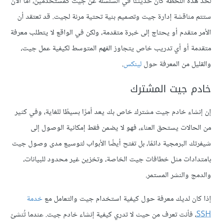
لحد هذه اللحظة كان حديثنا في السلسلة عن جيت كمستخدمين، أما الآن
ستتم مناقشة إدارة جيت وتصميم بنية تحتية مرنة لجيت. قد تعتقد أن
الأمر متقدم أو يحتاج إلى خبرة متقدمة، ولكن في الواقع لا يتطلب معرفة
متقدمة أو أي تدريب خاص يتجاوز الفهم المتوسط لكيفية عمل جيت،
والقليل من المعرفة حول
لينكس
.
خادم جيت المشترك
إن إنشاء خادم جيت مشترك خاص بك يعد أمرًا بسيطًا للغاية، وفي كثير
من الحالات يستحق العناء، فهو لا يضمن فقط إمكانية الوصول إلى
شيفرتك البرمجية دائمًا، بل تفتح أيضًا الأبواب لتوسيع مدى وصول جيت
بامتدادات مثل خطافات جيت الخاصة، وتخزين غير محدود للبيانات،
والدمج والنشر المستمر.
إذا كان لديك معرفة حول كيفية استخدام جيت والتعامل مع
خدمة
SSH
، فأنت تعرف من حيث لا تدري كيفية إنشاء خادم جيت. عندما تُنشئ