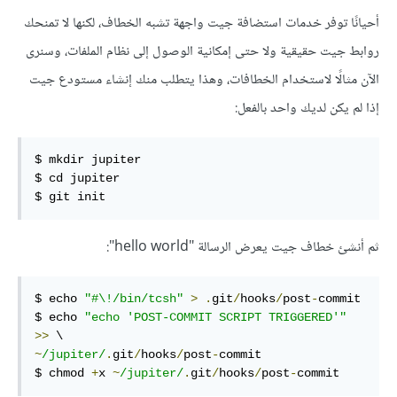
أحيانًا توفر خدمات استضافة جيت واجهة تشبه الخطاف، لكنها لا تمنحك
روابط جيت حقيقية ولا حتى إمكانية الوصول إلى نظام الملفات، وسنرى
الآن مثالًا لاستخدام الخطافات، وهذا يتطلب منك إنشاء مستودع جيت
إذا لم يكن لديك واحد بالفعل:
$ mkdir jupiter

$ cd jupiter

$ git init
ثم أنشئ خطاف جيت يعرض الرسالة "hello world":
$ echo 
"#\!/bin/tcsh"
>
.
git
/
hooks
/
post
-
commit

$ echo 
"echo 'POST-COMMIT SCRIPT TRIGGERED'"
>>
~
/jupiter/
.
git
/
hooks
/
post
-
commit

$ chmod 
+
x 
~
/jupiter/
.
git
/
hooks
/
post
-
commit