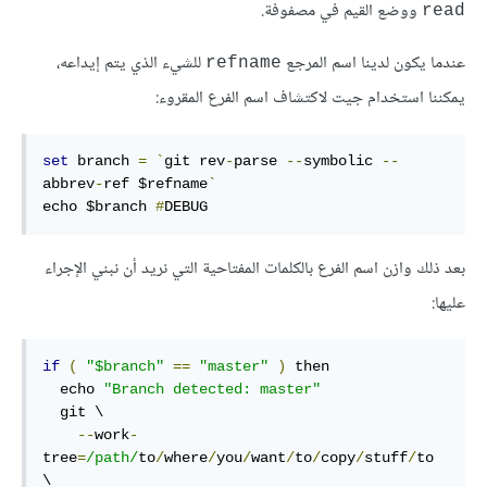
ووضع القيم في مصفوفة.
read
عندما يكون لدينا اسم المرجع
للشيء الذي يتم إيداعه،
refname
يمكننا استخدام جيت لاكتشاف اسم الفرع المقروء:
set
 branch 
=
`
git rev
-
parse 
--
symbolic 
--
abbrev
-
ref $refname
`
echo $branch 
#
DEBUG
بعد ذلك وازن اسم الفرع بالكلمات المفتاحية التي نريد أن نبني الإجراء
عليها:
if
(
"$branch"
==
"master"
)
 then

  echo 
"Branch detected: master"
  git \

--
work
-
tree
=
/path/
to
/
where
/
you
/
want
/
to
/
copy
/
stuff
/
to 
\
