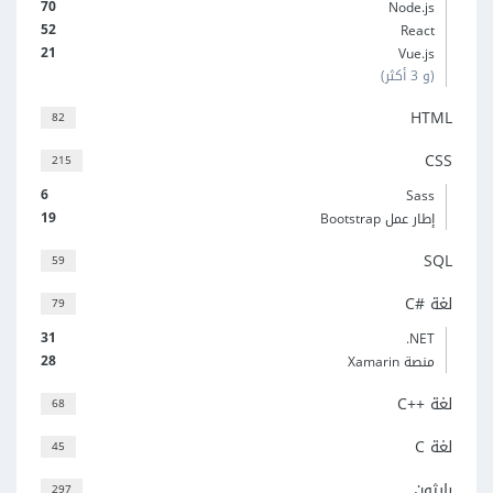
70
Node.js
52
React
21
Vue.js
(و 3 أكثر)
HTML
82
CSS
215
6
Sass
19
إطار عمل Bootstrap
SQL
59
لغة C#‎
79
31
‎.NET
28
منصة Xamarin
لغة C++‎
68
لغة C
45
بايثون
297