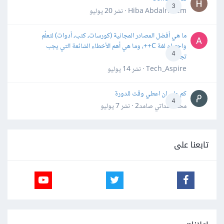
3
Hiba Abdalrheem · نشر
20 يوليو
ما هي أفضل المصادر المجانية (كورسات، كتب، أدوات) لتعلّم
واحترام لغة C++، وما هي أهم الأخطاء الشائعة التي يجب
4
تجنبها؟
Tech_Aspire · نشر
14 يوليو
كم علي ان اعطي وقت للدورة
4
محمد سداتي صامد2 · نشر
7 يوليو
تابعنا على