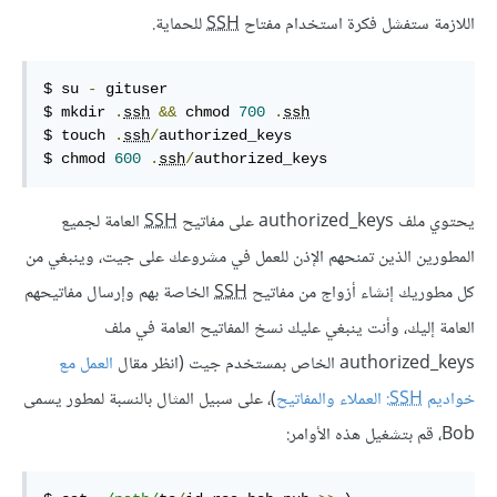
اللازمة ستفشل فكرة استخدام مفتاح
SSH
للحماية.
$ su 
-
 gituser

$ mkdir 
.
ssh
&&
 chmod 
700
.
ssh
$ touch 
.
ssh
/
authorized_keys

$ chmod 
600
.
ssh
/
authorized_keys
يحتوي ملف authorized_keys على مفاتيح
SSH
العامة لجميع
المطورين الذين تمنحهم الإذن للعمل في مشروعك على جيت، وينبغي من
كل مطوريك إنشاء أزواج من مفاتيح
SSH
الخاصة بهم وإرسال مفاتيحهم
العامة إليك، وأنت ينبغي عليك نسخ المفاتيح العامة في ملف
authorized_keys الخاص بمستخدم جيت (انظر مقال
العمل مع
خواديم
SSH
: العملاء والمفاتيح
)، على سبيل المثال بالنسبة لمطور يسمى
Bob، قم بتشغيل هذه الأوامر: