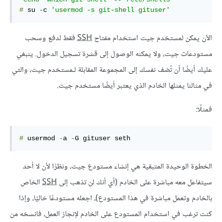
#
 su 
-
c 
'usermod -s git-shell gituser'
الآن يمكن لمستخدم جيت استخدام مفتاح
SSH
فقط لدفع وسحب
مستودعات جيت، ولا يمكنه الوصول إلى قشرة تسجيل الدخول. ينبغي
عليك أيضًا أن تُضف نفسك إلى المجموعة المقابلة لـمستخدم جيت، والتي
في مثالنا يمثلها الخادم الذي يعتبر أيضًا مستخدم جيت.
فمثلًا:
#
 usermod 
-
a 
-
G gituser seth
الخطوة الوحيدة المتبقية هي إنشاء مستودع جيت، ونظرًا لأن لا أحد
سيتفاعل معه مباشرة على الخادم (أي أنك لن تذهب إلى
SSH
الخاص
بالخادم وتعمل مباشرة في هذا المستودع)، اجعله مستودعًا خاليًا، وإذا
كنت ترغب في استخدام المستودع على الخادم لإنجاز العمل، فانسخه من