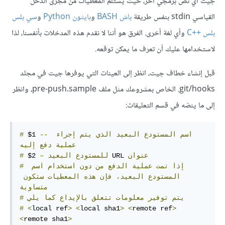
جيت أي نص برمجي آخر، حيث يستلم المعطيات من مجرى الدخل
القياسي stdin بنفس طريقة
باش BASH
و
بايثون Python
و
سي بلس
بلس C++‎
وأي لغة أخرى. الفرق هو أننا لا نقدم هذه المدخلات بأنفسنا، لذا
لاستخدامها عليك أن تعرف ما يمكن توقعه.
قبل إنشاء خطاف جيت، انظر إلى العينات التي يوفرها جيت في مجلد
‎.git/hooks‎ الخاص بمشروعك مثل ملف pre-push.sample، وانظر
إلى ما ينصّه في قسم التعليقات:
اسم
المستودع
البعيد
الذي
يتم
إجراء
--
 $1 
#
عملية
دفع
إليه
عنوان
 URL 
للمستودع
البعيد
–
 $2 
#
إذا
تمت
عملية
الدفع
من
دون
استخدام
اسم
#
المستودع
البعيد،
فإن
هذه
المعطيات
ستكون
متساوية
يتم
توفير
معلومات
تتعلق
بالإيداع
كما
يلي
#
#
<
local ref
>
<
local sha1
>
<
remote ref
>
<
remote sha1
>