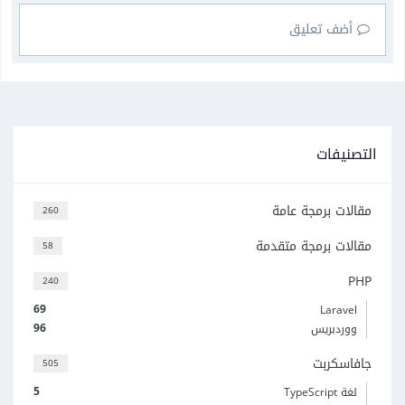
أضف تعليق
التصنيفات
مقالات برمجة عامة
260
مقالات برمجة متقدمة
58
PHP
240
69
Laravel
96
ووردبريس
جافاسكربت
505
5
لغة TypeScript