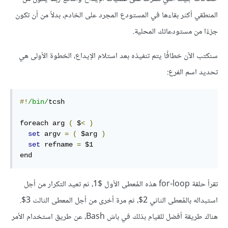
المنطقي أكثر بقاءها في المستودع المجرد على الخادم، بدلاً من أن تكون
جزءًا من مستودعاتك المحلية.
سنكتب الآن خطافًا يتم تنفيذه بعد استلام الإيداع، الخطوة الأولى هي
تحديد اسم الفرع:
#!
/bin/
tcsh

foreach arg 
(
 $
<
)
set
 argv 
=
(
 $arg 
)
set
 refname 
=
 $1

end
تقرأ حلقة for-loop هذه المُعطى الأول $1، ثم تعيد التكرار من أجل
استبداله بالمُعطى الثاني ‎$2، ثم مرة أخرى من أجل المعطى الثالث ‎$3.
هناك طريقة أفضل للقيام بذلك في باش Bash، عن طريق استخدام الأمر