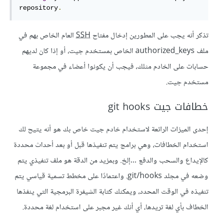
repository
.
تذكر أنه يجب على المطورين إدخال مفتاح
SSH
العام الخاص بهم في
ملف authorized_keys الخاص بمستخدم جيت، أو إذا كان لديهم
حسابات على الخادم مثلك، فيجب أن يكونوا أعضاء في مجموعة
مستخدم جيت.
خطافات جيت git hooks
إحدى الميزات الرائعة لاستخدام خادم جيت خاص بك هو أنه يتيح لك
استخدام الخطافات، وهي برامج يتم تنفيذها قبل أو بعد أحداث محددة
كالإيداع والسحب والدفع …إلخ. وبمزيد من الدقة هو ملف تنفيذي يتم
وضعه في مجلد ‎.git/hooks واعتمادًا على مخطط تسمية قياسي يتم
تنفيذه في الوقت المحدد، ويمكنك كتابة الشيفرة البرمجية التي ينفذها
الخطاف بأي لغة تريدها، أي أنك غير مجبر على استخدام لغة محددة.