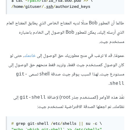
$ cat 
~
/path/
to
/
id_rsa
.
bob
.
pub 
>>
/
home
/
gituser
/.
ssh
/
authorized_keys
طالما أن المطور Bob مثلًا لديه المفتاح الخاص الذي يطابق المفتاح العام
الذي أرسله إليك، يمكن للمطور Bob الوصول إلى الخادم باعتباره
مستخدم جيت.
عمومًا، قد لا ترغب في منح مطوريك حق الوصول إلى
خادمك
، حتى لو
كان الوصول كمستخدم جيت فقط، وتريد فقط منحهم حق الوصول إلى
مستودع جيت، لهذا السبب يوفر جيت صدفة shell تسمى
git-
.
shell
نفّذ هذه الأوامر (كمستخدم جذر root) لإضافة
إلى
git-shell
نظامك، ثم اجعلها الصدفة الافتراضية لمستخدم جيت:
#
 grep git
-
shell 
/
etc
/
shells 
||
 su 
-
"echo `which git-shell` >> /etc/shells"