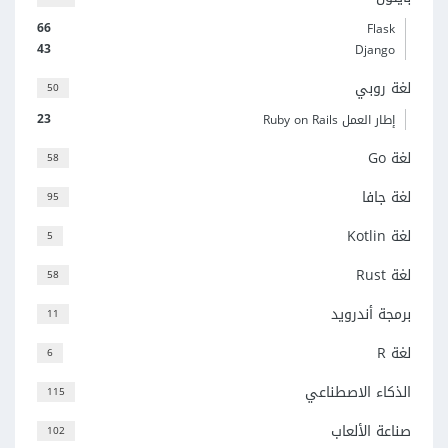
66
Flask
43
Django
لغة روبي
50
23
إطار العمل Ruby on Rails
لغة Go
58
لغة جافا
95
لغة Kotlin
5
لغة Rust
58
برمجة أندرويد
11
لغة R
6
الذكاء الاصطناعي
115
صناعة الألعاب
102