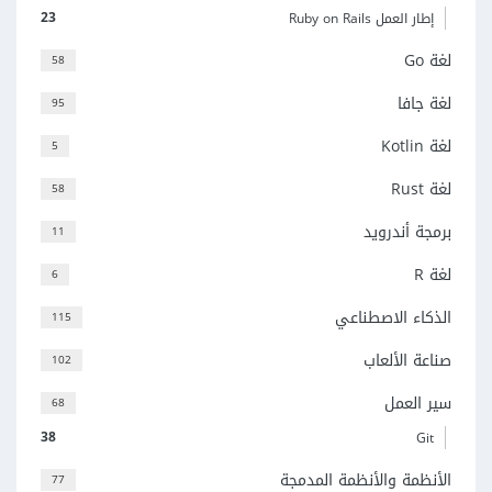
23
إطار العمل Ruby on Rails
لغة Go
58
لغة جافا
95
لغة Kotlin
5
لغة Rust
58
برمجة أندرويد
11
لغة R
6
الذكاء الاصطناعي
115
صناعة الألعاب
102
سير العمل
68
38
Git
الأنظمة والأنظمة المدمجة
77