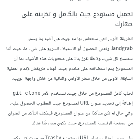
تحميل مستودع جيت بالكامل و تخزينه على
جهازك
الطريقة الأولى التي سنتعامل بها مع جيت هي أشبه بما يسمى
landgrab، وتعني الحصول أو الاستيلاء السريع على شيء ما، حيث أننا
سننسخ كل شيء، ولاحقًا نفرز بناءً على محتويات هذه الأشياء. بما أن
المستودع يتم استضافته على مخدم جيت، فهناك طريقتان لإتمام العملية
السابقة، الأولى من خلال سطر الأوامر، والثانية من خلال واجهة الويب.
لجلب كامل المستودع من خلال جيت، نستخدم الأمر
git clone
إضافةً إلى تحديد عنوان URL لمستودع جيت المطلوب الحصول عليه،
وفي حال لم تكن متأكدًا من عنوان المستودع، فيمكنك التأكد من العنوان
من الصفحة الرئيسية للمستودع، حيث يكون معروضًا هناك.
على سبيل المثال، عنوان URL لمستودع Trashy من جيت لاب يكون