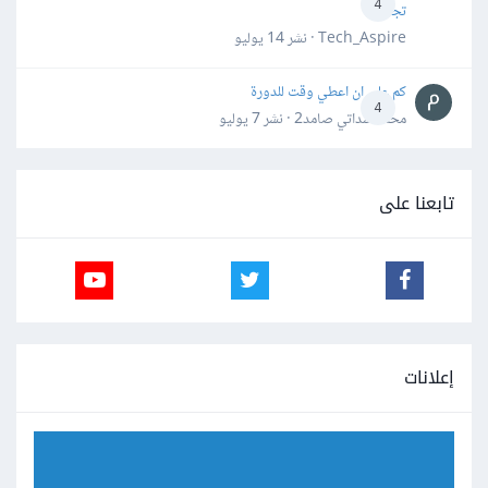
4
تجنبها؟
Tech_Aspire · نشر
14 يوليو
كم علي ان اعطي وقت للدورة
4
محمد سداتي صامد2 · نشر
7 يوليو
تابعنا على
إعلانات