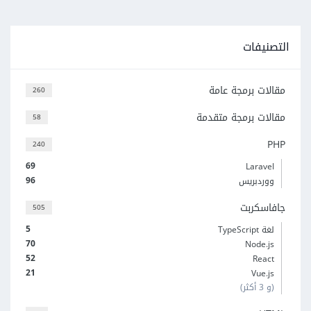
التصنيفات
مقالات برمجة عامة
260
مقالات برمجة متقدمة
58
PHP
240
69
Laravel
96
ووردبريس
جافاسكربت
505
5
لغة TypeScript
70
Node.js
52
React
21
Vue.js
(و 3 أكثر)