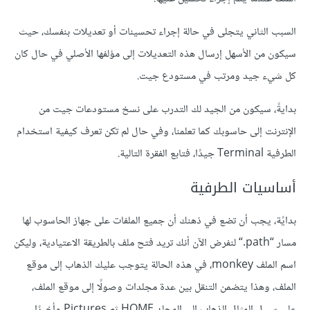
السبب الثاني يتجلى في حالة إجراء تحسينات أو تعديلات بنفسك، حيث
سيكون من الأسهل إرسال هذه التعديلات إلى مؤلفها الأصلي في حال كان
كل شيء جيد ومرتب في مستودع جيت.
بدايةً، سيكون من الجيد لك التدرب على نسخ مستودعات جيت من
الإنترنت إلى حاسوبك كما تعلمنا، وفي حال لم تكن تعرف كيفية استخدام
الطرفية Terminal جيدًا، فتابع الفقرة التالية.
أساسيات الطرفية
بدايًة، يجب أن تضع في ذهنك أن جميع الملفات على جهاز الحاسوب لها
مسار “path.“ لنفرض الآن أنك تريد فتح ملف بالطريقة الاعتيادية، وليكن
اسم الملف monkey، في هذه الحالة يتوجب عليك الذهاب إلى موقع
الملف، وهذا يتضمن التنقل بين عدة مجلدات وصولًا إلى موقع الملف،
على سبيل المثال الذهاب إلى المجلد HOME ثم Pictures وأخيرًا