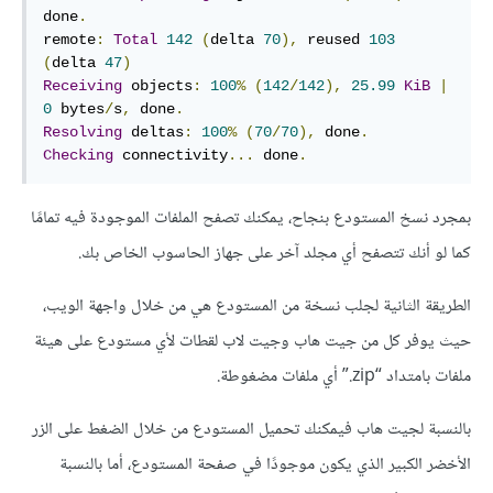
done
.
remote
:
Total
142
(
delta 
70
),
 reused 
103
(
delta 
47
)
Receiving
 objects
:
100
%
(
142
/
142
),
25.99
KiB
|
0
 bytes
/
s
,
 done
.
Resolving
 deltas
:
100
%
(
70
/
70
),
 done
.
Checking
 connectivity
...
 done
.
بمجرد نسخ المستودع بنجاح، يمكنك تصفح الملفات الموجودة فيه تمامًا
كما لو أنك تتصفح أي مجلد آخر على جهاز الحاسوب الخاص بك.
الطريقة الثانية لجلب نسخة من المستودع هي من خلال واجهة الويب،
حيث يوفر كل من جيت هاب وجيت لاب لقطات لأي مستودع على هيئة
ملفات بامتداد ‎.zip“‎” أي ملفات مضغوطة.
بالنسبة لجيت هاب فيمكنك تحميل المستودع من خلال الضغط على الزر
الأخضر الكبير الذي يكون موجودًا في صفحة المستودع، أما بالنسبة