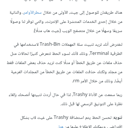
هناك طريقتان للوصول إلى جيت، الأولى من خلال
سطرالأوامر
، والثانية
من خلال إحدى الخدمات المنتشرة على الإنترنت، والتي توفر لنا وصولًا
سريعًا وسهلًا من خلال متصفح الويب (جيت هاب مثلًا).
لنفترض أنك تريد تثبيت سلة المهملات Trash-Bin لاستخدامها في
الطرفية Terminal، وذلك لأنك لسوء الحظ تتعرض كثيرًا لحالات مثل
حذف ملفات عن طريق الخطأ أو مثلًا كنت تريد حذف بعض الملفات فقط
من مجلد ولكنك حذفت الملفات عن طريق الخطأ من المجلدات الفرعية
أيضًا، وذلك من خلال الأمر rm.
ربما سمعت عن الأداة Trashy، لذا في حال أردت تثبيتها أنصحك بإلقاء
نظرة على التوثيق الرسمي لها قبل ذلك.
تنويه
: لحسن الحظ يتم استضافة Trashy على غيت لاب بشكل
افتراضي، ويمكنك الاطلاع عليها من
هنا
.