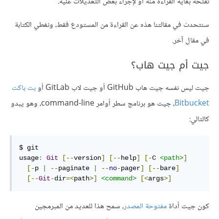
تفتحه بغاية القراءة منه أو لإجراء بعض التعديلات عليه.
سنتحدث في مقالتنا هذه عن القراءة من المستودع فقط، ونغطي الكتابة
في مقال آخر.
جيت أم جيت هاب؟
جيت ليس نفسه جيت هاب GitHub أو جيت لاب GitLab أو
بت باكت
Bitbucket
، جيت هو برنامج سطر أوامر command-line، وهو يبدو
كالتالي:
$ git

usage
:
Git
[--
version
]
[--
help
]
[-
C 
<path>
]
[-
p 
|
--
paginate 
|
--
no
-
pager
]
[--
bare
]
[--
Git
-
dir
=<
path
>]
<command>
[<
args
>]
كون جيت أداة
مفتوحة المصدر
، سمح هذا للعديد من المبرمجين