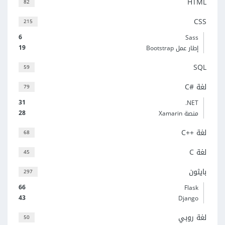
HTML
82
CSS
215
6
Sass
19
إطار عمل Bootstrap
SQL
59
لغة C#‎
79
31
‎.NET
28
منصة Xamarin
لغة C++‎
68
لغة C
45
بايثون
297
66
Flask
43
Django
لغة روبي
50