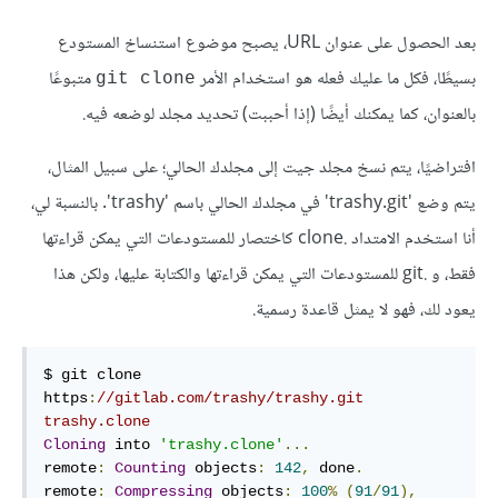
بعد الحصول على عنوان URL، يصبح موضوع استنساخ المستودع
بسيطًا، فكل ما عليك فعله هو استخدام الأمر
متبوعًا
git clone
بالعنوان، كما يمكنك أيضًا (إذا أحببت) تحديد مجلد لوضعه فيه.
افتراضيًا، يتم نسخ مجلد جيت إلى مجلدك الحالي؛ على سبيل المثال،
يتم وضع 'trashy.git' في مجلدك الحالي باسم 'trashy'. بالنسبة لي،
أنا استخدم الامتداد .clone كاختصار للمستودعات التي يمكن قراءتها
فقط، و .git للمستودعات التي يمكن قراءتها والكتابة عليها، ولكن هذا
يعود لك، فهو لا يمثل قاعدة رسمية.
$ git clone 
https
:
//gitlab.com/trashy/trashy.git 
trashy.clone
Cloning
 into 
'trashy.clone'
...
remote
:
Counting
 objects
:
142
,
 done
.
remote
:
Compressing
 objects
:
100
%
(
91
/
91
),