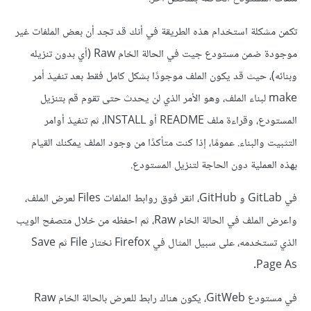
تكمن مشكلة استخدام هذه الطريقة في أنك قد تجد أن بعض الملفات غير
موجودة ضمن مستودع جيت في الحالة الخام Raw (أي بدون تنزيله
وبنائه)، حيث قد يكون الملف موجودًا بشكل كامل فقط بعد تنفيذ أمر
make لبناء الملف، وهو الأمر الذي لن يحدث حتى تقوم قم بتنزيل
المستودع، وقراءة ملف README أو INSTALL، ثم تنفيذ أوامر
التثبيت والبناء. عمومًا، إذا كنت متأكدًا من وجود الملف يمكنك القيام
بهذه العملية دون الحاجة لتنزيل المستودع.
في GitLab و GitHub، انقر فوق روابط الملفات Files لعرض الملف،
واعرض الملف في الحالة الخام Raw، ثم احفظه من خلال متصفح الويب
الذي تستخدمه، على سبيل المثال في Firefox نختار File ثم Save
Page As.
في مستودع GitWeb، يكون هناك رابط للعرض بالحالة الخام Raw