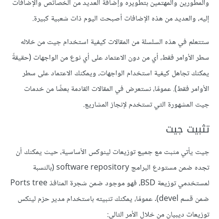
والمطورين والمهتمين بتطويره وإضافة العديد من الخصائص والإضافات
إليه، والعديد من هذه الإضافات أصبحت اليوم ذات شعبية كبيرة.
ستتعلم في هذه السلسلة من المقالات كيفية استخدام جيت من خلاله
سطر الأوامر فقط، أي من دون الاعتماد على أي نوع من الواجهات (حقيقةً
يمكنك تجاهل كيفية استخدام الواجهات، ويمكنك الاعتماد على سطر
الأوامر فقط). عمومًا، نستعرض في المقالات القادمة بعضًا من خدمات
جيت المشهورة التي تستخدم لإنجاز المشاريع.
تثبيت جيت
جيت يأتي مثبت مع جميع توزيعات لينوكس الأساسية، حيث يمكنك أن
تجده ضمن مستودع البرامج software repository (بالنسبة
لمستخدمي توزيعة BSD، فهو موجود ضمن شجرة المنافذ Ports tree
ضمن قسم devel). عمومًا، يمكنك تثبيته باستخدام مدير حزم لينكس
توزيعات ديبيان من خلال الأمر التالي: