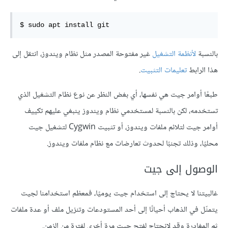
$ sudo apt install git
بالنسبة
لأنظمة التشغيل
غير مفتوحة المصدر مثل نظام ويندوز، انتقل إلى
هذا الرابط
تعليمات التثبيت
.
طبعًا أوامر جيت هي نفسها، أي بغض النظر عن نوع نظام التشغيل الذي
تستخدمه، لكن بالنسبة لمستخدمي نظام ويندوز ينبغي عليهم تكييف
أوامر جيت لتلائم ملفات ويندوز، أو تثبيت Cygwin لتشغيل جيت
محليًا، وذلك تجنبًا لحدوث تعارضات مع نظام ملفات ويندوز.
الوصول إلى جيت
غالبيتنا لا يحتاج إلى استخدام جيت يوميًا، فمعظم استخدامنا لجيت
يتمثّل في الذهاب أحيانًا إلى أحد المستودعات وتنزيل ملف أو عدة ملفات
ثم المغادرة وقد لانحتاج لفتح جيت مرة أخرى لفترة من الزمن.