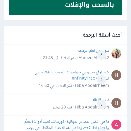
أحدث أسئلة البرمجة
سؤال عن تعلم البرمجه
5
Ahmed Alhafiz2 · نشر
الثلاثاء في 21:45
كيف ارفع مشروعي بالواجهات الأمامية والخلفية على
استضافة InfinityFree؟
4
Hiba Abdalrheem · نشر
الثلاثاء في 16:50
لغة solidity
3
Hiba Abdalrheem · نشر
20 يوليو
ما هي أفضل المصادر المجانية (كورسات، كتب، أدوات) لتعلّم
واحترام لغة C++، وما هي أهم الأخطاء الشائعة التي يجب