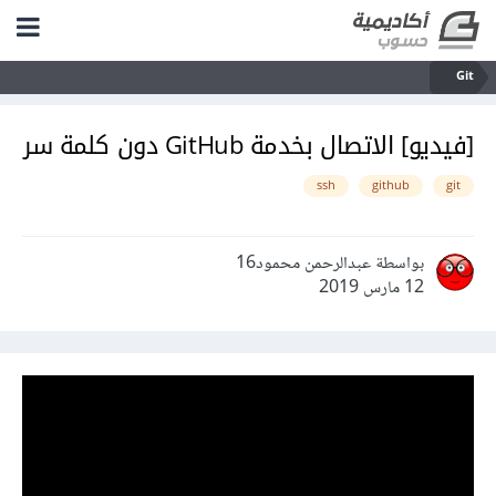
Git
[فيديو] الاتصال بخدمة GitHub دون كلمة سر
ssh
github
git
بواسطة عبدالرحمن محمود16
12 مارس 2019