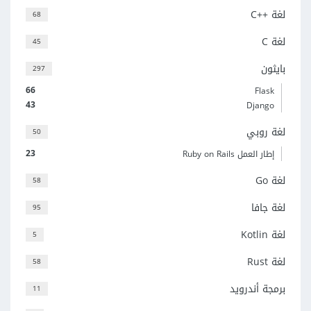
لغة C++‎
68
لغة C
45
بايثون
297
66
Flask
43
Django
لغة روبي
50
23
إطار العمل Ruby on Rails
لغة Go
58
لغة جافا
95
لغة Kotlin
5
لغة Rust
58
برمجة أندرويد
11