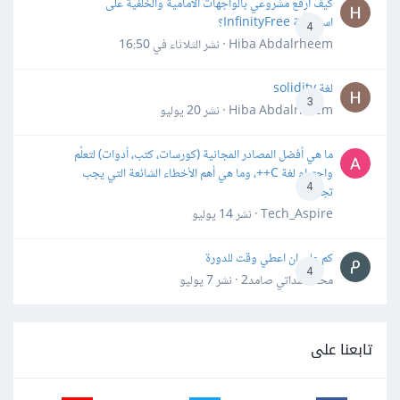
كيف ارفع مشروعي بالواجهات الأمامية والخلفية على
استضافة InfinityFree؟
4
Hiba Abdalrheem · نشر
الثلاثاء في 16:50
لغة solidity
3
Hiba Abdalrheem · نشر
20 يوليو
ما هي أفضل المصادر المجانية (كورسات، كتب، أدوات) لتعلّم
واحترام لغة C++، وما هي أهم الأخطاء الشائعة التي يجب
4
تجنبها؟
Tech_Aspire · نشر
14 يوليو
كم علي ان اعطي وقت للدورة
4
محمد سداتي صامد2 · نشر
7 يوليو
تابعنا على