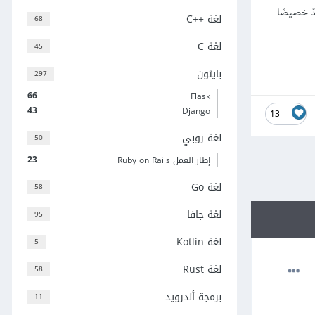
ا؟ هذا الفيديو أُعدّ خصيصًا
لغة C++‎
68
لغة C
45
بايثون
297
66
Flask
43
Django
13
لغة روبي
50
23
إطار العمل Ruby on Rails
لغة Go
58
لغة جافا
95
لغة Kotlin
5
لغة Rust
58
برمجة أندرويد
11