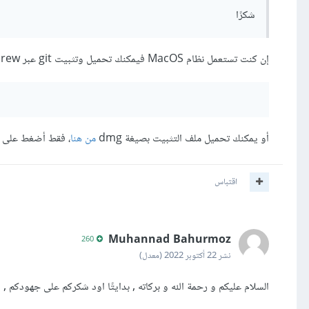
شكرًا
إن كنت تستعمل نظام MacOS فيمكنك تحميل وتثبيت git عبر Homebrew من خلال الأمر التالي:
أو يمكنك تحميل ملف التثبيت بصيغة dmg
من هنا
، فقط أضغط على Download وإنتظر 5 ثواني.
اقتباس
Muhannad Bahurmoz
260
نشر
22 أكتوبر 2022
(معدل)
السلام عليكم و رحمة الله و بركاته , بدايتًا اود شكركم على جهودكم ,