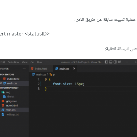
<git revert master <statusID
ي الرسالة التالية: