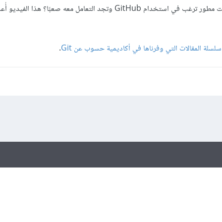
هل سمعت عن نظام إدارة الإصدارات Git وترغب بتعلم المزيد عنه؟ هل أنت مطور ترغب في استخدام GitHub وتجد التعامل معه صعبً
سلسلة المقالات التي وفرناها في أكاديمية حسوب عن Git
.