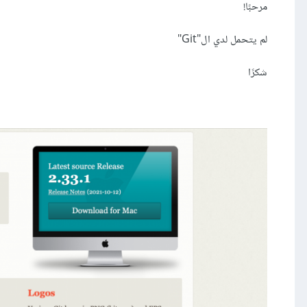
مرحبًا!
لم يتحمل لدي ال"Git"
شكرًا