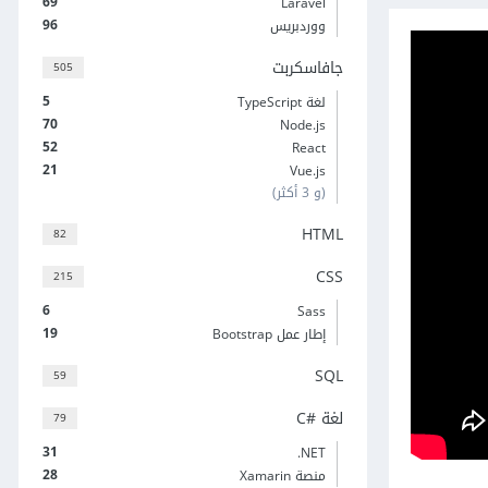
69
Laravel
96
ووردبريس
جافاسكربت
505
5
لغة TypeScript
70
Node.js
52
React
21
Vue.js
(و 3 أكثر)
HTML
82
CSS
215
6
Sass
19
إطار عمل Bootstrap
SQL
59
لغة C#‎
79
31
‎.NET
28
منصة Xamarin