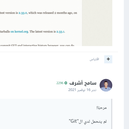
اقتباس
سامح أشرف
2296
نشر
16 نوفمبر 2021
مرحبًا!
لم يتحمل لدي ال"Git"