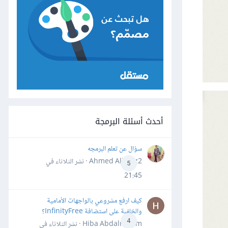
أحدث أسئلة البرمجة
سؤال عن تعلم البرمجه
Ahmed Alhafiz2 · نشر
الثلاثاء في
5
21:45
كيف ارفع مشروعي بالواجهات الأمامية
والخلفية على استضافة InfinityFree؟
4
Hiba Abdalrheem · نشر
الثلاثاء في