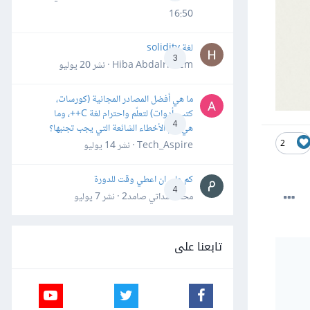
16:50
لغة solidity
3
Hiba Abdalrheem · نشر
20 يوليو
ما هي أفضل المصادر المجانية (كورسات،
كتب، أدوات) لتعلّم واحترام لغة C++، وما
4
هي أهم الأخطاء الشائعة التي يجب تجنبها؟
2
Tech_Aspire · نشر
14 يوليو
كم علي ان اعطي وقت للدورة
4
محمد سداتي صامد2 · نشر
7 يوليو
تابعنا على