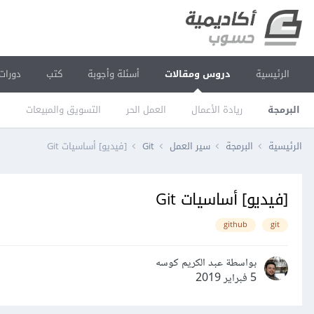
الرئيسية
دروس ومقالات
أسئلة وأجوبة
كتب
دورات
البرمجة
ريادة الأعمال
العمل الحر
التسويق والمبيعات
ا
الرئيسية
البرمجة
سير العمل
Git
[فيديو] أساسيات Git
[فيديو] أساسيات Git
github
git
بواسطة عبد الكريم كوسه
5 فبراير 2019