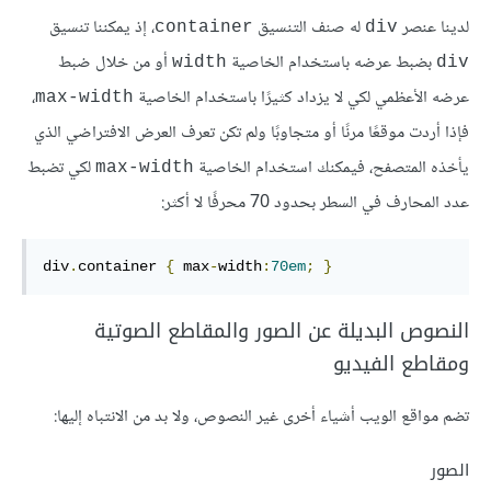
لدينا عنصر
له صنف التنسيق
، إذ يمكننا تنسيق
container
div
بضبط عرضه باستخدام الخاصية
أو من خلال ضبط
width
div
عرضه الأعظمي لكي لا يزداد كثيرًا باستخدام الخاصية
،
max-width
فإذا أردت موقعًا مرنًا أو متجاوبًا ولم تكن تعرف العرض الافتراضي الذي
يأخذه المتصفح، فيمكنك استخدام الخاصية
لكي تضبط
max-width
عدد المحارف في السطر بحدود 70 محرفًا لا أكثر:
div
.
container 
{
 max
-
width
:
70em
;
}
النصوص البديلة عن الصور والمقاطع الصوتية
ومقاطع الفيديو
تضم مواقع الويب أشياء أخرى غير النصوص، ولا بد من الانتباه إليها:
الصور