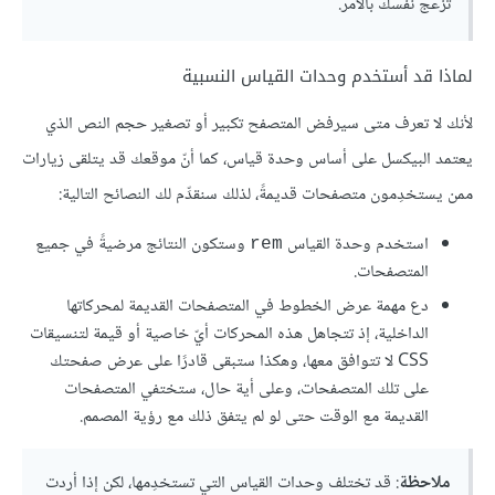
تزعج نفسك بالأمر.
لماذا قد أستخدم وحدات القياس النسبية
لأنك لا تعرف متى سيرفض المتصفح تكبير أو تصغير حجم النص الذي
يعتمد البيكسل على أساس وحدة قياس، كما أنّ موقعك قد يتلقى زيارات
ممن يستخدِمون متصفحات قديمةً، لذلك سنقدِّم لك النصائح التالية:
استخدم وحدة القياس
وستكون النتائج مرضيةً في جميع
rem
المتصفحات.
دع مهمة عرض الخطوط في المتصفحات القديمة لمحركاتها
الداخلية، إذ تتجاهل هذه المحركات أيّ خاصية أو قيمة لتنسيقات
CSS لا تتوافق معها، وهكذا ستبقى قادرًا على عرض صفحتك
على تلك المتصفحات، وعلى أية حال، ستختفي المتصفحات
القديمة مع الوقت حتى لو لم يتفق ذلك مع رؤية المصمم.
ملاحظة
: قد تختلف وحدات القياس التي تستخدِمها، لكن إذا أردت