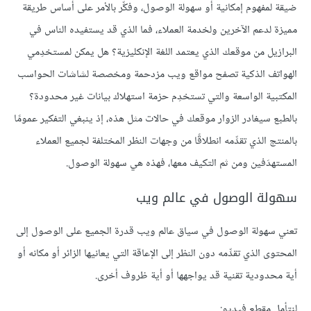
ضيقة لمفهوم إمكانية أو سهولة الوصول، وفكِّر بالأمر على أساس طريقة
مميزة لدعم الآخرين ولخدمة العملاء، فما الذي قد يستفيده الناس في
البرازيل من موقعك الذي يعتمد اللغة الإنكليزية؟ هل يمكن لمستخدِمي
الهواتف الذكية تصفح مواقع ويب مزدحمة ومخصصة لشاشات الحواسب
المكتبية الواسعة والتي تستخدِم حزمة استهلاك بيانات غير محدودة؟
بالطبع سيغادر الزوار موقعك في حالات مثل هذه، إذ ينبغي التفكير عمومًا
بالمنتج الذي تقدِّمه انطلاقًا من وجهات النظر المختلفة لجميع العملاء
المستهدَفين ومن ثم التكيف معها، فهذه هي سهولة الوصول.
سهولة الوصول في عالم ويب
تعني سهولة الوصول في سياق عالم ويب قدرة الجميع على الوصول إلى
المحتوى الذي تقدِّمه دون النظر إلى الإعاقة التي يعانيها الزائر أو مكانه أو
أية محدودية تقنية قد يواجهها أو أية ظروف أخرى.
لنتأمل مقطع فيديو: