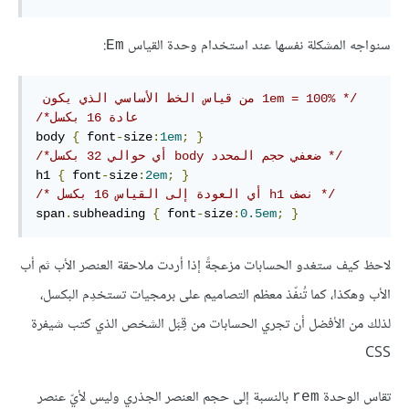
سنواجه المشكلة نفسها عند استخدام وحدة القياس
:
Em
/* 1em = 100% من قياس الخط الأساسي الذي يكون 
عادة 16 بكسل*/
body 
{
 font
-
size
:
1em
;
}
/*أي حوالي 32 بكسل body ضعفي حجم المحدد */
h1 
{
 font
-
size
:
2em
;
}
/* أي العودة إلى القياس 16 بكسل h1 نصف */
span
.
subheading 
{
 font
-
size
:
0.5em
;
}
لاحظ كيف ستغدو الحسابات مزعجةً إذا أردت ملاحقة العنصر الأب ثم أب
الأب وهكذا، كما تُنفّذ معظم التصاميم على برمجيات تستخدِم البكسل،
لذلك من الأفضل أن تجري الحسابات من قِبَل الشخص الذي كتب شيفرة
CSS
تقاس الوحدة
بالنسبة إلى حجم العنصر الجذري وليس لأيّ عنصر
rem