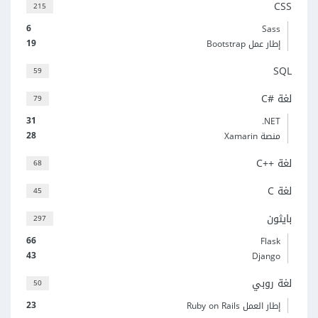
CSS
215
6
Sass
19
إطار عمل Bootstrap
SQL
59
لغة C#‎
79
31
‎.NET
28
منصة Xamarin
لغة C++‎
68
لغة C
45
بايثون
297
66
Flask
43
Django
لغة روبي
50
23
إطار العمل Ruby on Rails