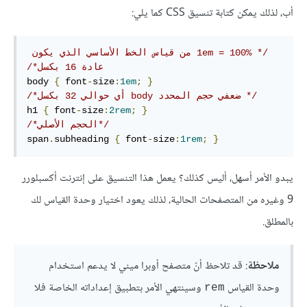
أب، لذلك يمكن كتابة تنسيق CSS كما يلي:
/* 1em = 100% من قياس الخط الأساسي الذي يكون 
عادة 16 بكسل*/
body 
{
 font
-
size
:
1em
;
}
/*أي حوالي 32 بكسل body ضعفي حجم المحدد */
h1 
{
 font
-
size
:
2rem
;
}
/*الحجم الأصلي*/
span
.
subheading 
{
 font
-
size
:
1rem
;
}
يبدو الأمر أسهل، أليس كذلك؟ يعمل هذا التنسيق على إنترنت أكسبلورر
9 وغيره من المتصفحات الحالية، لذلك يعود اختيار وحدة القياس لك
بالمطلق.
ملاحظة
: قد تلاحظ أنّ متصفح أوبرا ميني لا يدعم استخدام
وحدة القياس
وسينتهي الأمر بتطبيق إعداداته الخاصة فلا
rem