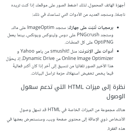
أجهزة الهاتف المحمول، لذلك اضغط الصور على موقعك إذا كنت تريده
ناجحًا، وستجد العديد من الأدوات التي تساعدك في ذلك:
برمجيات تُثبَّت على جهازك
: ستجد ImageOptim على ماك،
وستجد PNGcrush على دوس ولينوكس ويونكس، بينما يعمل
OptiPNG على كل المنصَّات.
أدوات على الإنترنت
: مثل smushit!‎ من ياهو Yahoo و
Online Image Optimizer من Dynamic Drive، إذ يحوِّل
هذا الأخير الصور تلقائيًا من تنسيق إلى آخر إذا كان أكثر فعاليةً
فيما يخص تخفيض استهلاك حزمة تراسل البيانات.
نظرة إلى ميزات HTML التي تدعم سهول
الوصول
هنالك مجموعة من الميزات الخاصة في HTML قد تسهل وصول
الأشخاص ذوي الإعاقة إلى محتوى صفحة ويب، وسنستعرض بعضها في
هذه الفقرة.