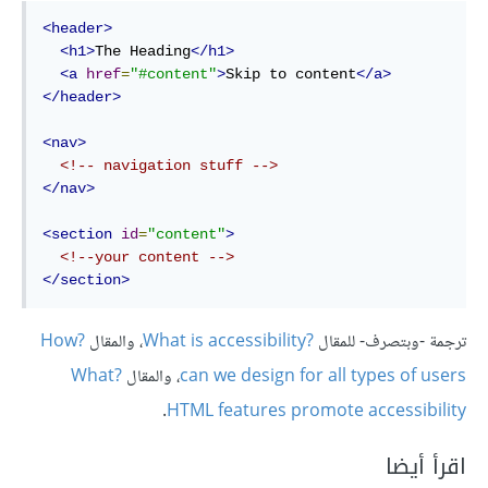
<header>
<h1>
The Heading
</h1>
<a
href
=
"#content"
>
Skip to content
</a>
</header>
<nav>
<!-- navigation stuff -->
</nav>
<section
id
=
"content"
>
<!--your content -->
</section>
ترجمة -وبتصرف- للمقال
?What is accessibility
، والمقال
?How
can we design for all types of users
، والمقال
?What
.
HTML features promote accessibility
اقرأ أيضا