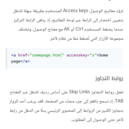
تزوِّد مفاتيح الوصول Access keys المستخدِم بطريقة سهلة للتنقل
بتعيين اختصار إلى الرابط عبر لوحة المفاتيح، إذ يتلقى الرابط التركيز
عندما يضغط المستخدِم Ctrl أو Alt مع مفتاح الوصول، وتختلف
مجموعة الأزرار التي تُضغَط معًا من نظام لآخر.
<a
href
=
"somepage.html"
accesskey
=
"s"
>
Some 
page
</a>
روابط التجاوز
تعمل روابط التجاوز Skip Links على أساس رديف للتنقل عبر المفتاح
TAB، إذ تسمح بالقفز إلى جزء محدَّد من الصفحة، فقد يرغب أحد الزوار
بتجاوز الكثير من الروابط إلى المحتوى الرئيسي بدلًا من التنقل من رابط
لآخر حتى الوصول إلى المطلوب.