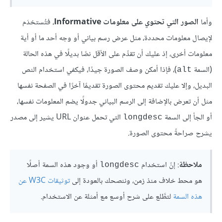
وأما
الصور التي تحتوي على معلومات Informative
، فتُستخدَم
لإيصال معلومات محددة، مثل عرض رسم بياني أو وجه أحد ما أو أية
معلومات أخرى، إذ عليك أن تقدِّم على الأقل نصًا بديلًا في هذه الحالة
(السمة
)، فإذا أمكن وصف الصورة جيدًا، فيكفي استخدام النص
alt
البديل، وإلا عليك تقديم محتوى الصورة تقديمًا آخرًا في الصفحة نفسها
مثل أن تعرض بالإضافة إلى الرسم البياني جدولًا يضم المعلومات نفسها،
أو الجأ إلى السمة
التي تحمل عنوان URL يشير إلى مصدر
longdesc
يشرح صراحةً محتوى الصورة.
ملاحظة
: إنّ استخدام
أو وجود هذه السمة أصلًا
longdesc
هو محط خلاف منذ زمن، وننصحك بالعودة إلى
توثيقات W3C عن
هذه السمة
لتطَّلع على شرح أوسع مع أمثلة عن الاستخدام.