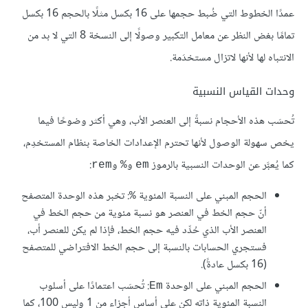
عمدًا الخطوط التي ضُبط حجمها على 16 بكسل مثلًا بالحجم 16 بكسل
تمامًا بغض النظر عن معامل التكبير وصولًا إلى النسخة 8 التي لا بد من
الانتباه لها لأنها لاتزال مستخدَمة.
وحدات القياس النسبية
تُحسَب هذه الأحجام نسبةً إلى العنصر الأب، وهي أكثر وضوحًا فيما
يخص سهولة الوصول لأنها تحترم الإعدادات الخاصة بنظام المستخدِم،
كما يُعبَّر عن الوحدات النسبية بالرموز
و
و
:
rem
%
em
الحجم المبني على النسبة المئوية
: تخبر هذه الوحدة المتصفح
%
أنّ حجم الخط في العنصر هو نسبة مئوية من حجم الخط في
العنصر الأب الذي حُدِّد فيه حجم الخط، فإذا لم يكن للعنصر أب،
فستجري الحسابات بالنسبة إلى حجم الخط الافتراضي للمتصفح
(16 بكسل عادةً).
الحجم المبني على الوحدة
: تُحسَب اعتمادًا على أسلوب
Em
النسبة المئوية ذاته لكن على أساس أجزاء من 1 وليس 100، كما