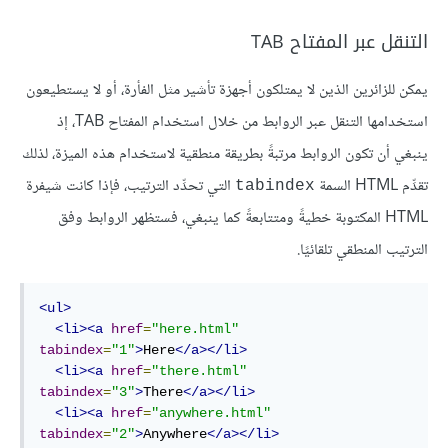
التنقل عبر المفتاح TAB
يمكن للزائرين الذين لا يمتلكون أجهزة تأشير مثل الفأرة، أو لا يستطيعون
استخدامها التنقل عبر الروابط من خلال استخدام المفتاح TAB، إذ
ينبغي أن تكون الروابط مرتبةً بطريقة منطقية لاستخدام هذه الميزة، لذلك
تقدِّم HTML السمة
التي تحدِّد الترتيب، فإذا كانت شيفرة
tabindex
HTML المكتوبة خطيةً ومتتابعةً كما ينبغي، فستظهر الروابط وفق
الترتيب المنطقي تلقائيًا.
<ul>
<li><a
href
=
"here.html"
tabindex
=
"1"
>
Here
</a></li>
<li><a
href
=
"there.html"
tabindex
=
"3"
>
There
</a></li>
<li><a
href
=
"anywhere.html"
tabindex
=
"2"
>
Anywhere
</a></li>