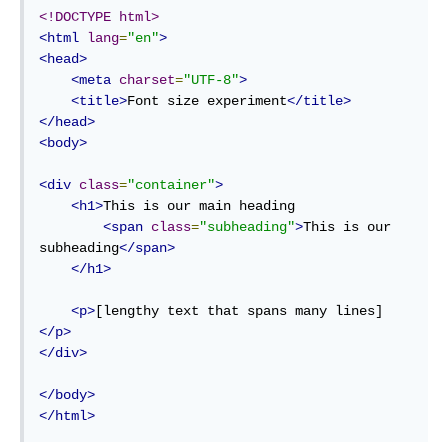
<!DOCTYPE html>
<html
lang
=
"en"
>
<head>
<meta
charset
=
"UTF-8"
>
<title>
Font size experiment
</title>
</head>
<body>
<div
class
=
"container"
>
<h1>
This is our main heading

<span
class
=
"subheading"
>
This is our 
subheading
</span>
</h1>
<p>
[lengthy text that spans many lines]
</p>
</div>
</body>
</html>