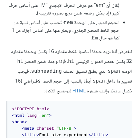
يُقال أن "em" هو عرض الحرف الأبجدي "M" على أساس حرف
كبير (إذ يمكن وضعه ضمن مربع بصورة تقريبية).
الحجم المبني على الوحدة
: تُحسَب على أساس نسبة من
rem
حجم الخط للعنصر الجذري، ويعبَّر عنها على أساس أجزاء من 1
كما هو حال
.
Em
لنفترض أننا نريد حجمًا أساسيًا للخط مقداره 16 بكسل وحجمًا مقداره
32 بكسل لعنصر العنوان الرئيسي
، فإذا وجدنا ضمن العنصر
h1
h1
الوسم
الذي يطبق تنسيق الصنف
، فيجب
subheading
span
تصيير ما داخل
أيضًا بالنسبة إلى حجم الخط الافتراضي (16
span
بكسل عادة)، وإليك شيفرة
HTML
لتوضيح الفكرة:
<!DOCTYPE html>
<html
lang
=
"en"
>
<head>
<meta
charset
=
"UTF-8"
>
<title>
Font size experiment
</title>