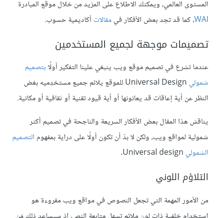
المستوى العالمي، ويمكنك الاطلاع على المزيد من خلال موقع المبادرة
WAI
، كما قد تجد بعض الأفكار في
مقالات
أكاديمية حسوب.
تصميمات موجهة لجميع المستخدمين
عندما تشرع في تصميم موقع ويب ينبغي علينا التفكير أولًا
بتصميم
شمولي
Universal Design للموقع يلائم جميع مستخدِميه بغض
النظر عن أية إعاقات قد يعانونها أو أية قيود تقنية أو ثقافية أو مكانية.
يناقش هذا المقال بعض الأفكار السريعة والناجحة في تصميم أكثر
شمولية لمواقع ويب، ولكن لا بدّ أن تكون أولًا على دراية بمفهوم
التصميم
الشمولي
Universal design.
التلاؤم اللوني
من الأمور المهمة التي تجعل النصوص في مواقع ويب مقروءة هو
استخدام خلفية ذات لون ملائم تسهل متابعة النص، إذ سيساعد ذلك مَن