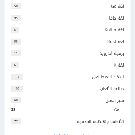
لغة Go
58
لغة جافا
95
لغة Kotlin
5
لغة Rust
58
برمجة أندرويد
11
لغة R
6
الذكاء الاصطناعي
115
صناعة الألعاب
102
سير العمل
68
38
Git
الأنظمة والأنظمة المدمجة
77