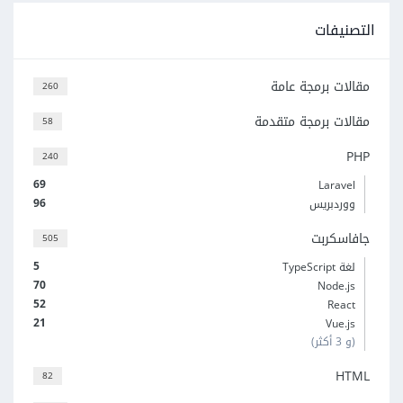
التصنيفات
مقالات برمجة عامة
260
مقالات برمجة متقدمة
58
PHP
240
69
Laravel
96
ووردبريس
جافاسكربت
505
5
لغة TypeScript
70
Node.js
52
React
21
Vue.js
(و 3 أكثر)
HTML
82