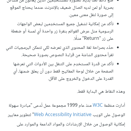
ضع دائمًا نصًا بديلًا للصورة للمستخدِمين الذين يعانون من مشاكل
بصرية أو لمن لديه اتصال ضعيف بالإنترنت عندما يحتاج الموقع
إلى صورة لنقل معنى معين.
تأكد من إمكانية تشغيل جميع المستخدِمين لبعض الواجهات
الرسومية مثل عرض القوائم بنقرة زر واحدة أي لمسة أو ضغطة
على زر "Return" مثلًا.
حدِّد بصراحة لغة المحتوى الذي تعرضه لكي تتمكن البرمجيات التي
تقرأ محتوى الشاشة من قراءة النصوص بصورة صحيحة.
تأكد من قدرة المستخدِم على التنقل بين الأدوات التي تعرضها
الصفحة من خلال لوحة المفاتيح فقط دون أن يعلق ضمنها، أي
القدرة على الدخول والخروج على الأقل.
وهذه النقاط هي البداية فقط.
أدارت منظمة
W3C
منذ عام 1999 مجموعة عمل تُدعى "مبادرة سهولة
الوصول على الويب
Web Accessibility Initiative
" لتطوير معايير
إمكانية الوصول من خلال الإرشادات والمواد الداعمة والموارد على