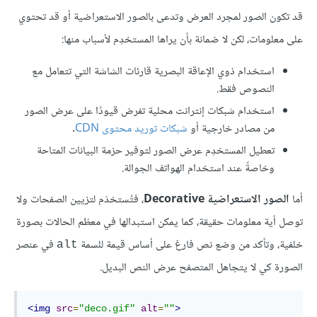
قد تكون الصور لمجرد العرض وتدعى بالصور الاستعراضية أو قد تحتوي
على معلومات، لكن لا ضمانة بأن يراها المستخدِم لأسباب منها:
استخدام ذوي الإعاقة البصرية قارئات الشاشة التي تتعامل مع
النصوص فقط.
استخدام شبكات إنترانت محلية تفرض قيودًا على عرض الصور
من مصادر خارجية أو
شبكات توريد محتوى CDN
.
تعطيل المستخدِم عرض الصور لتوفير حزمة البيانات المتاحة
وخاصةً عند استخدام الهواتف الجوالة.
أما
الصور الاستعراضية Decorative
، فتُستخدَم لتزيين الصفحات ولا
توصل أية معلومات حقيقة، كما يمكن استبدالها في معظم الحالات بصورة
خلفية، وتأكد من وضع نص فارغ على أساس قيمة للسمة
في عنصر
alt
الصورة كي لا يتجاهل المتصفح عرض النص البديل.
<img
src
=
"deco.gif"
alt
=
""
>