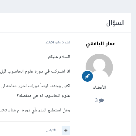
السؤال
عمار اليافعي
نشر
5 مايو 2024
السلام عليكم
انا اشتركت في دورة علوم الحاسوب قبل س
لكني وجدت ايضاً دورات اخرى متاحه لي 
الأعضاء
علوم الحاسوب ام هي منفصله؟
3
وهل استطيع البدء بأي دورة ام هناك ترتيب
اقتباس