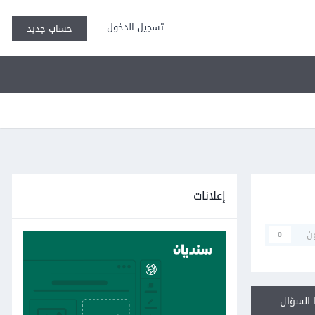
تسجيل الدخول
حساب جديد
إعلانات
ن
0
السؤال