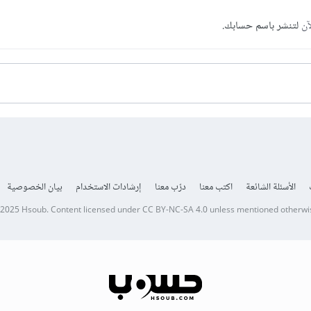
آن
لتنشر باسم حسابك.
الأسئلة الشائعة
اكتب معنا
درّب معنا
إرشادات الاستخدام
بيان الخصوصية
 2025
Hsoub
.
Content licensed under
CC BY-NC-SA 4.0
unless mentioned otherwi