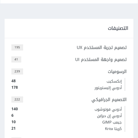
التصنيفات
تصميم تجربة المستخدم UX
195
تصميم واجهة المستخدم UI
41
الرسوميات
239
48
إنكسكيب
178
أدوبي إليستريتور
التصميم الجرافيكي
222
140
أدوبي فوتوشوب
6
أدوبي إن ديزاين
10
جيمب GIMP
21
كريتا Krita