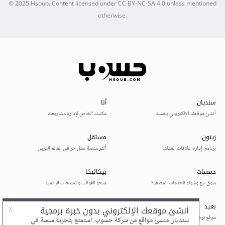
© 2025
Hsoub
.
Content licensed under
CC BY-NC-SA 4.0
unless mentioned
otherwise.