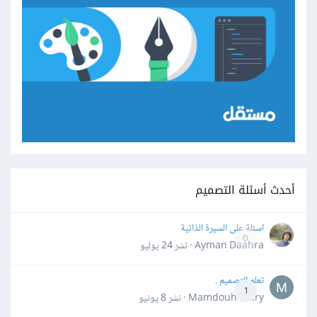
أحدث أسئلة التصميم
اسئلة على السيرة الذاتية
0
Ayman Daahra · نشر
24 يوليو
تعلم التصميم .
1
Mamdouh Khiry · نشر
8 يونيو