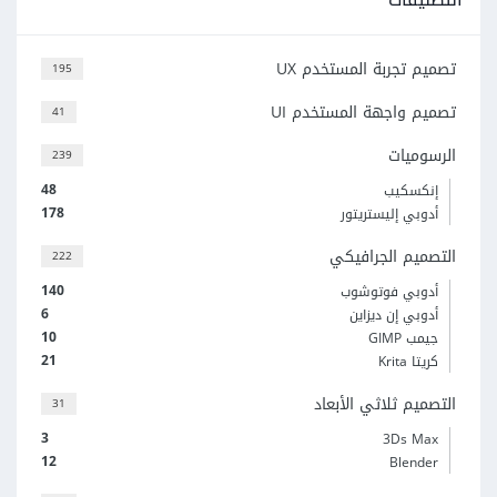
تصميم تجربة المستخدم UX
195
تصميم واجهة المستخدم UI
41
الرسوميات
239
48
إنكسكيب
178
أدوبي إليستريتور
التصميم الجرافيكي
222
140
أدوبي فوتوشوب
6
أدوبي إن ديزاين
10
جيمب GIMP
21
كريتا Krita
التصميم ثلاثي الأبعاد
31
3
3Ds Max
12
Blender