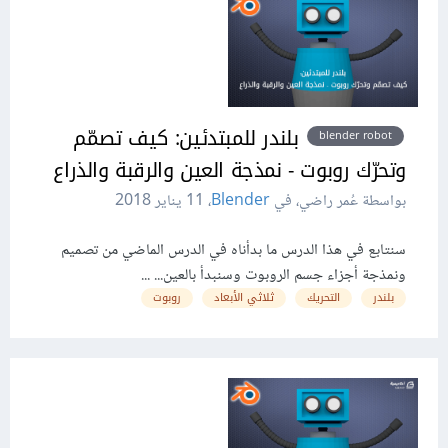
بلندر للمبتدئين: كيف تصمّم
blender robot
وتحرّك روبوت - نمذجة العين والرقبة والذراع
بواسطة عُمر راضي، في
Blender
،
11 يناير 2018
سنتابع في هذا الدرس ما بدأناه في الدرس الماضي من تصميم
ونمذجة أجزاء جسم الروبوت وسنبدأ بالعين... ...
بلندر
التحريك
ثلاثي الأبعاد
روبوت