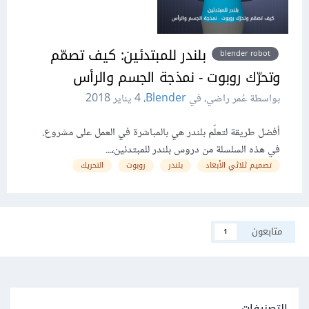
بلندر للمبتدئين: كيف تصمّم
blender robot
وتحرّك روبوت - نمذجة الجسم والرأس
بواسطة عُمر راضي، في
Blender
،
4 يناير 2018
أفضل طريقة لتعلّم بلندر هي بالمباشرة في العمل على مشروع.
في هذه السلسلة من دروس بلندر للمبتدئين،...
تصميم ثلاثي الأبعاد
بلندر
روبوت
التحريك
متابعون
1
التصنيفات