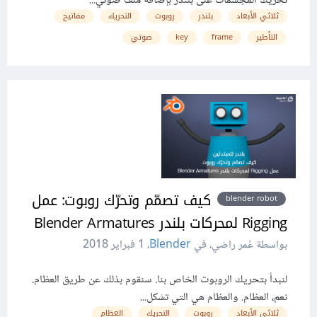
تحريك المجسمات على بلندر بإضافة ملف صوتي...
ثلاثي الأبعاد
بلندر
روبوت
التحريك
مفاتيح
التأطير
frame
key
صوتي
كيف تصمّم وتحرّك روبوت: عمل
blender robot
Rigging لمحركات بلندر Blender Armatures
بواسطة عُمر راضي، في
Blender
،
1 فبراير 2018
لنبدأ بتحريك الروبوت الخاص بنا. سنقوم بذلك عن طريق العظام.
نعم، العظام. والعظام هي التي تشكل...
ثلاثي الأبعاد
روبوت
التحريك
العظام