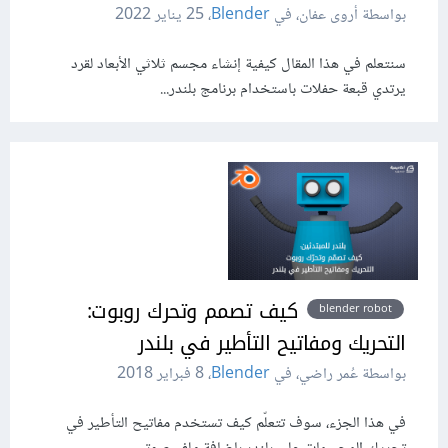
بواسطة أروى عفان، في
Blender
،
25 يناير 2022
سنتعلم في هذا المقال كيفية إنشاء مجسم ثلاثي الأبعاد لقرد
يرتدي قبعة حفلات باستخدام برنامج بلندر...
كيف تصمم وتحرك روبوت:
blender robot
التحريك ومفاتيح التأطير في بلندر
بواسطة عُمر راضي، في
Blender
،
8 فبراير 2018
في هذا الجزء، سوف تتعلّم كيف تستخدم مفاتيح التأطير في