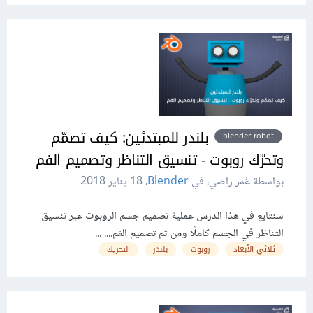
بلندر للمبتدئين: كيف تصمّم
blender robot
وتحرّك روبوت - تنسيق التناظر وتصميم الفم
بواسطة عُمر راضي، في
Blender
،
18 يناير 2018
سنتابع في هذا الدرس عملية تصميم جسم الروبوت عبر تنسيق
التناظر في الجسم كاملًا ومن ثم تصميم الفم.... ...
ثلاثي الأبعاد
روبوت
بلندر
التحريك