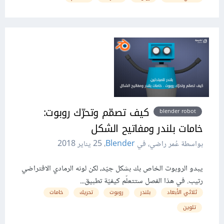
كيف تصمّم وتحرّك روبوت:
blender robot
خامات بلندر ومفاتيح الشكل
بواسطة عُمر راضي، في
Blender
،
25 يناير 2018
يبدو الروبوت الخاص بك بشكل جيّد، لكن لونه الرمادي الافتراضي
رتيب. في هذا الفصل ستتعلّم كيفيّة تطبيق...
ثلاثي الأبعاد
بلندر
روبوت
تحريك
خامات
تلوين