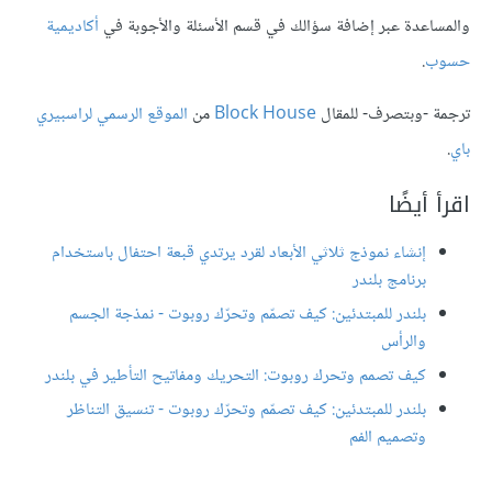
والمساعدة عبر إضافة سؤالك في قسم الأسئلة والأجوبة في
أكاديمية
حسوب
.
ترجمة -وبتصرف- للمقال
Block House
من
الموقع الرسمي لراسبيري
باي
.
اقرأ أيضًا
إنشاء نموذج ثلاثي اﻷبعاد لقرد يرتدي قبعة احتفال باستخدام
برنامج بلندر
بلندر للمبتدئين: كيف تصمّم وتحرّك روبوت - نمذجة الجسم
والرأس
كيف تصمم وتحرك روبوت: التحريك ومفاتيح التأطير في بلندر
بلندر للمبتدئين: كيف تصمّم وتحرّك روبوت - تنسيق التناظر
وتصميم الفم