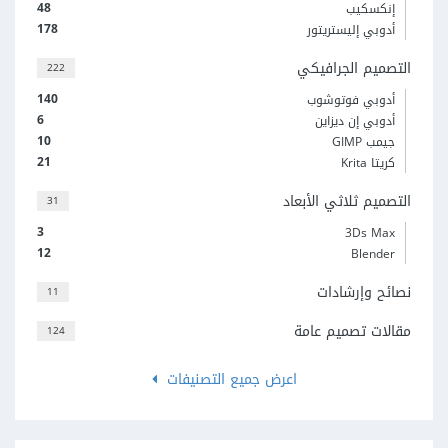
48
إنكسكيب
178
أدوبي إليستريتور
التصميم الجرافيكي
222
140
أدوبي فوتوشوب
6
أدوبي إن ديزاين
10
جيمب GIMP
21
كريتا Krita
التصميم ثلاثي الأبعاد
31
3
3Ds Max
12
Blender
نصائح وإرشادات
11
مقالات تصميم عامة
124
اعرض جميع التصنيفات