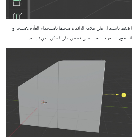
اضغط باستمرار على علامة الزائد واسحبها باستخدام الفأرة لاستخراج
السطح، استمر بالسحب حتى تحصل على الشكل الذي تريده.