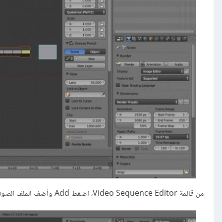
من قائمة Video Sequence Editor، اضغط Add وأضف الملف الصوتي. هذا سيقودك لفتح ملف صوتي. اضغط (