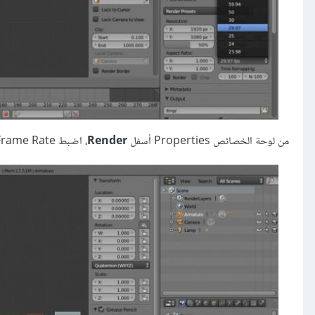
من لوحة الخصائص Properties أسفل
Render
، اضبط Frame Rate إلى 29.97.