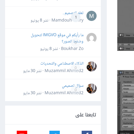
تعلم التصميم .
1
Mamdouh Khiry · نشر
8 يونيو
ما رأيكم في موقع IMGVO لتحويل
وضغط الصور؟
0
Boukhar Zo · نشر
8 يونيو
الذكاء الاصطناعي والتحديات
0
Muzammil Ahmed2 · نشر
30 مايو
سؤال تصميمي
0
Muzammil Ahmed2 · نشر
30 مايو
تابعنا على