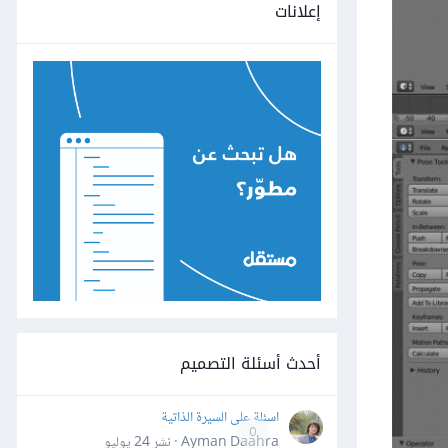
إعلانات
أحدث أسئلة التصميم
اسئلة على السيرة الذاتية
0
Ayman Daahra · نشر
24 يوليو