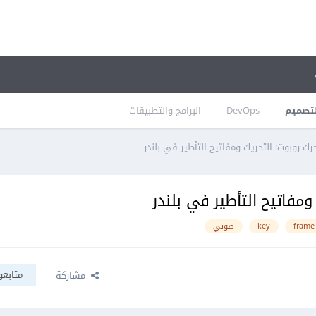
تصميم
DevOps
البرامج والتطبيقات
 روبوت: التحريك ومفاتيح التأطير في بلندر
مفاتيح التأطير في بلندر
frame
key
صوتي
متابعو
مشاركة