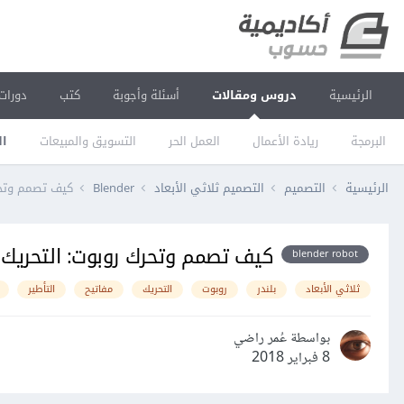
الرئيسية
دروس ومقالات
أسئلة وأجوبة
كتب
دورات
البرمجة
ريادة الأعمال
العمل الحر
التسويق والمبيعات
ال
الرئيسية
التصميم
التصميم ثلاثي الأبعاد
Blender
كيف تصمم وتحرك
كيف تصمم وتحرك روبوت: التحريك و
blender robot
ثلاثي الأبعاد
بلندر
روبوت
التحريك
مفاتيح
التأطير
بواسطة عُمر راضي
8 فبراير 2018