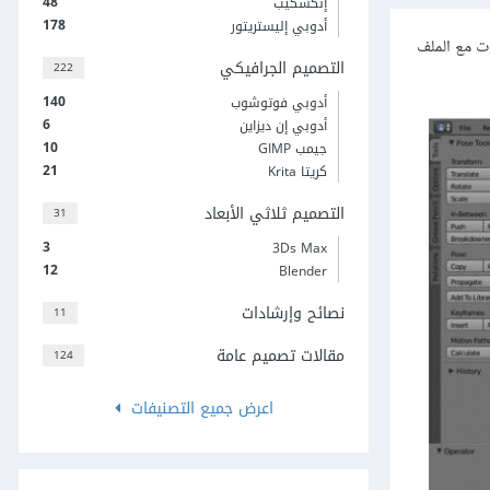
48
إنكسكيب
178
أدوبي إليستريتور
ت مع الملف
التصميم الجرافيكي
222
140
أدوبي فوتوشوب
6
أدوبي إن ديزاين
10
جيمب GIMP
21
كريتا Krita
التصميم ثلاثي الأبعاد
31
3
3Ds Max
12
Blender
نصائح وإرشادات
11
مقالات تصميم عامة
124
اعرض جميع التصنيفات