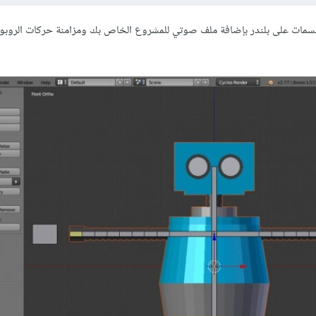
سمات على بلندر بإضافة ملف صوتي للمشروع الخاص بك ومزامنة حركات الروبو