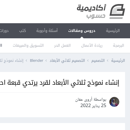
الرئيسية
دروس ومقالات
أسئلة وأجوبة
كتب
دورات
البرمجة
ريادة الأعمال
العمل الحر
التسويق والمبيعات
ال
الرئيسية
التصميم
التصميم ثلاثي الأبعاد
Blender
إنشاء نموذج ثل
إنشاء نموذج ثلاثي اﻷبعاد لقرد يرتدي قبعة احت
بواسطة أروى عفان
25 يناير 2022