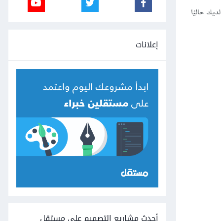
ع جميع العناصر التي تريد عرضها أو تصيّيرها render، ولاحظ أن لديك حاليًا
إعلانات
أحدث مشاريع التصميم على مستقل