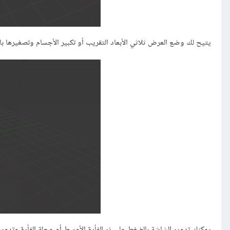
يتيح لك وضع العرض ثلاثي الأبعاد التقريب أو تكبير الأجسام وتصغيرها با
يمكنك تدوير الشاشة بالضغط على زر الفأرة الأوسط أو عجلة الفأرة وتدوير 