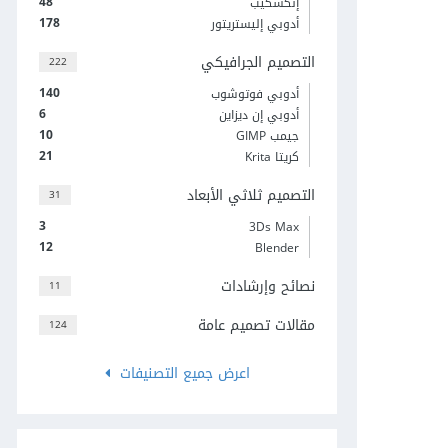
48
إنكسكيب
178
أدوبي إليستريتور
التصميم الجرافيكي
222
140
أدوبي فوتوشوب
6
أدوبي إن ديزاين
10
جيمب GIMP
21
كريتا Krita
التصميم ثلاثي الأبعاد
31
3
3Ds Max
12
Blender
نصائح وإرشادات
11
مقالات تصميم عامة
124
اعرض جميع التصنيفات