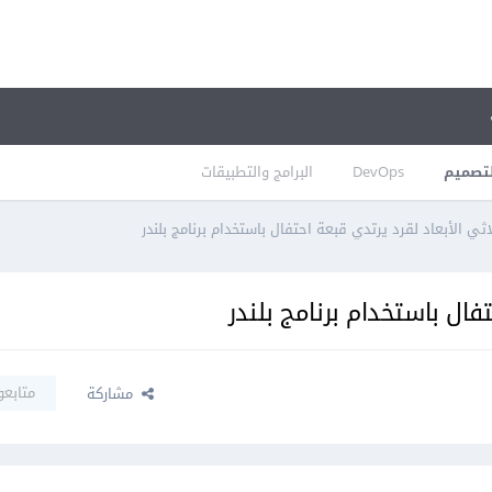
تصميم
DevOps
البرامج والتطبيقات
اثي اﻷبعاد لقرد يرتدي قبعة احتفال باستخدام برنامج بلندر
فال باستخدام برنامج بلندر
متابعو
مشاركة