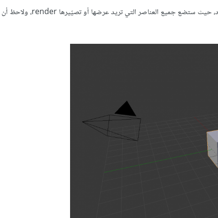
أغلقها عبر الضغط على يمين الشاشة. ستظهر لك شاشة العرض ثلاثي الأبعاد، حيث ستض