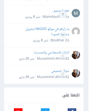
تعلم التصميم .
1
Mamdouh Khiry · نشر
8 يونيو
ما رأيكم في موقع IMGVO لتحويل
وضغط الصور؟
0
Boukhar Zo · نشر
8 يونيو
الذكاء الاصطناعي والتحديات
0
Muzammil Ahmed2 · نشر
30 مايو
سؤال تصميمي
0
Muzammil Ahmed2 · نشر
30 مايو
تابعنا على