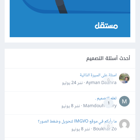
أحدث أسئلة التصميم
اسئلة على السيرة الذاتية
0
Ayman Daahra · نشر
24 يوليو
تعلم التصميم .
1
Mamdouh Khiry · نشر
8 يونيو
ما رأيكم في موقع IMGVO لتحويل وضغط الصور؟
0
Boukhar Zo · نشر
8 يونيو