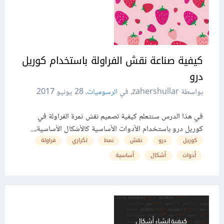
كيفية صناعة نقش الفراولة باستخدام كوريل
درو
بواسطة zahershullar، في
الرسوميات
،
28 يونيو 2017
في هذا الدرس سنتعلم كيفية تصميم نقش ثمرة الفراولة في
كوريل درو باستخدام الأدوات الأساسية كالأشكال الأساسية،...
كوريل
درو
نقش
نمط
تكراري
فراولة
أدوات
أشكال
أساسية