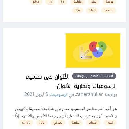
بوصة
بيكا
طباعة
in
m
pica
3:4
16:9
point
الألوان في تصميم
أساسيات تصميم الرسوميات
الرسوميات ونظرية الألوان
بواسطة zahershullar، في
الرسوميات
،
9 أبريل 2021
هو أحد أهم عناصر التصميم، حتى وإن شاهدت تصميمًا بالأبيض
والأسود فهو يحتوي بذلك على لونين وهما الأبيض والأسود. إذًا...
اللون
الألوان
نظرية
نموذج
rgb
cmyk