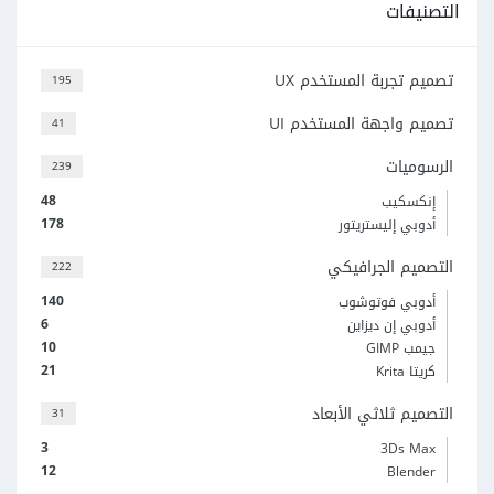
التصنيفات
تصميم تجربة المستخدم UX
195
تصميم واجهة المستخدم UI
41
الرسوميات
239
48
إنكسكيب
178
أدوبي إليستريتور
التصميم الجرافيكي
222
140
أدوبي فوتوشوب
6
أدوبي إن ديزاين
10
جيمب GIMP
21
كريتا Krita
التصميم ثلاثي الأبعاد
31
3
3Ds Max
12
Blender