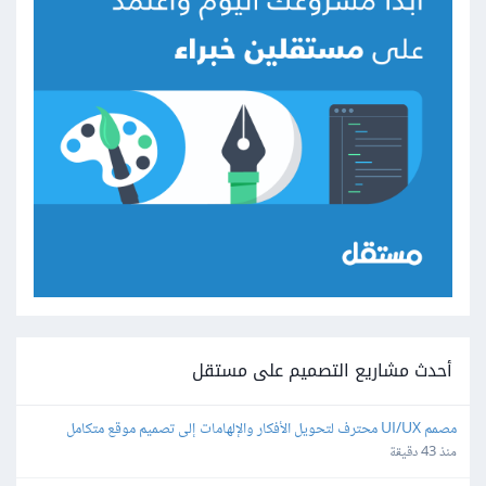
أحدث مشاريع التصميم على مستقل
مصمم UI/UX محترف لتحويل الأفكار والإلهامات إلى تصميم موقع متكامل
منذ 43 دقيقة