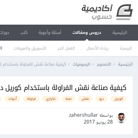
الرئيسية
دروس ومقالات
أسئلة وأجوبة
كتب
دورات
البرمجة
ريادة الأعمال
العمل الحر
التسويق والمبيعات
ال
الرئيسية
التصميم
الرسوميات
كيفية صناعة نقش الفراولة باستخدام ك
كيفية صناعة نقش الفراولة باستخدام كوريل در
كوريل
درو
نقش
نمط
تكراري
فراولة
أدوات
بواسطة zahershullar
28 يونيو 2017