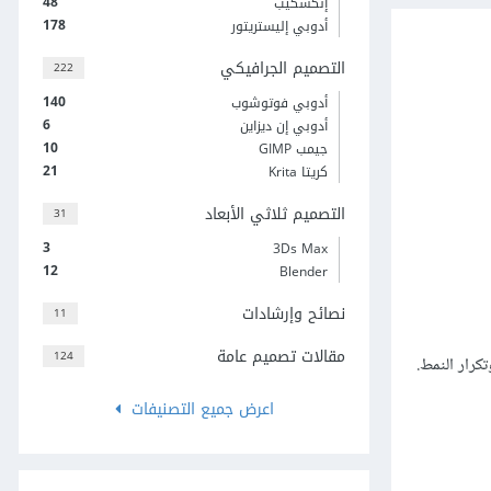
48
إنكسكيب
178
أدوبي إليستريتور
التصميم الجرافيكي
222
140
أدوبي فوتوشوب
6
أدوبي إن ديزاين
10
جيمب GIMP
21
كريتا Krita
التصميم ثلاثي الأبعاد
31
3
3Ds Max
12
Blender
نصائح وإرشادات
11
مقالات تصميم عامة
124
كرار النمط.
اعرض جميع التصنيفات