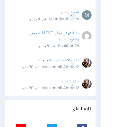
تعلم التصميم .
1
Mamdouh Khiry · نشر
8 يونيو
ما رأيكم في موقع IMGVO لتحويل
وضغط الصور؟
0
Boukhar Zo · نشر
8 يونيو
الذكاء الاصطناعي والتحديات
0
Muzammil Ahmed2 · نشر
30 مايو
سؤال تصميمي
0
Muzammil Ahmed2 · نشر
30 مايو
تابعنا على