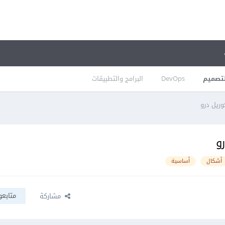
تصميم
DevOps
البرامج والتطبيقات
وريل درو
و
أشكال
أساسية
متابعو
مشاركة