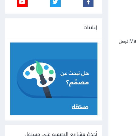
إعلانات
لتفعيل أدوات الأشكال ثم حدّد النقطة السفلية واختر أيقونة Made Node Symmetrical لجعل
أحدث مشاريع التصميم على مستقل