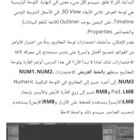
البداية، لكن لا تقلق، سيبدو لكل شيء معنى في النهاية. اللوحة الرئيسية
هي لوحة العرض ثلاثي الأبعاد 3D View. في الأسفل الشريط الزمني
Timeline. على اليمين يوجد Outliner (قائمة تُنّظم البيانات)
والخصائص Properties.
بقدر الإمكان، سأعلمك اختصارات لوحة المفاتيح، بدلًا من اختيار الأوامر
من القوائم. لتصبح أفضل وأسرع على بلندر، ستحتاج إلى معرفة كافة
الاختصارات، لذلك لماذا لا نبدأ الآن؟ في هذا الدرس، أوامر الفأرة ولوحة
المفاتيح ستظهر
بالخط العريض
. الاختصارات
NUM1، NUM2،
NUM3
، إلى آخره. تشير إلى المفاتيح في اللوحة الرقمية Numeric
LMB وRMB
Pad.
تشير إلى زريّ الفأرة الأيمن والأيسر. بإيجاز
LMB
(الأيسر) يستخدم للضغط على الأزرار و
RMB
(الأيمن) يستخدم
لتحديد العناصر. سيبدو ذلك واضحًا لاحقًا.