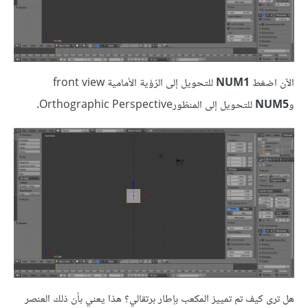
الآن اضغط
NUM1
للتحويل إلى الرّؤية الأمامية front view
و
NUM5
للتحويل إلى المنظورOrthographic Perspective.
هل ترى كيف تم تمييز المكعب بإطار برتقالي؟ هذا يعني بأن ذلك العنصر