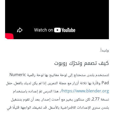
ولِنبدأ.
كيف تصمم وتحرّك روبوت
لتستخدم بلندر، ستحتاج إلى لوحة مفاتيح بها لوحة رقمية Numeric
Pad وفأرة بها ثلاثة أزرار مع عجلة التمرير. إذا لم يكن لديك بالفعل، حمّل
https://www.blender.org/
. هذا الدرس تمّ إعداده باستخدام
نسخة 2.77، لكن ستكون بخير مع أحدث إصدار. بعد أن تقوم بتشغيل
بلندر، سترى الإعدادات الافتراضية بالأسفل. قد تخيفك الواجهة قليلًا في