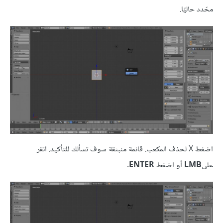
محّدد حاليًا.
اضغط X لحذف المكعب. قائمة منبثقة سوف تسألك للتأكيد. انقر
على
LMB
أو اضغط
ENTER
.