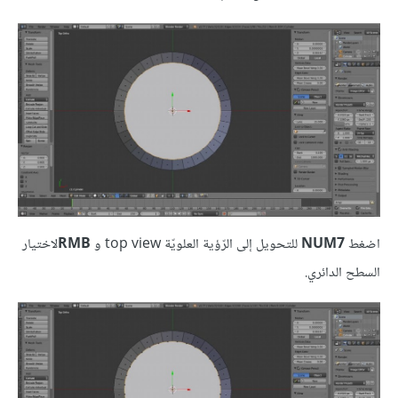
اضغط
NUM7
للتحويل إلى الرّؤية العلويّة top view و
RMB
لاختيار
السطح الدائري.