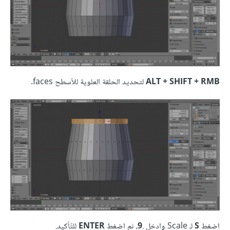
ALT + SHIFT + RMB
لتحديد الحلقة العلوية للأسطح faces.
اضغط
S
لـ Scale وادخل .
9
، ثم اضغط
ENTER
للتّأكيد.