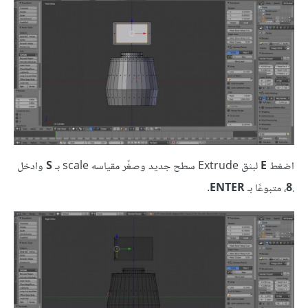
اضغط
E
لبثق Extrude سطح جديد وصغّر مقياسه scale بـ
S
وادخل
.
8
، متبوعًا بـ
ENTER
.