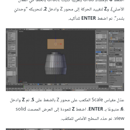
اضغط
G
للإمساك Grab (تقريبًا كتبت Grace بالخطأ في المقال
الأصلي)، و
Z
لتقييد الحركة إلى محور Z وادخل
2
، لتحريكه “وحدتيّ
بلندر”. ثم اضغط
ENTER
للتأكيد.
عدّل مقياس Scale المكعب على محور Z بالضغط على
S
، ثم
Z
وادخل
.
6
، متبوعًا بـ
ENTER
. اضغط
Z
للعودة إلى العرض المصمت solid
view. ثم حدّد السطح الأمامي للمكعّب.