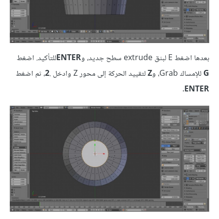
بعدها اضغط E لبثق extrude سطح جديد، و
ENTER
للتأكيد. اضغط
G
للإمساك Grab، و
Z
لتقييد الحركة إلى محور Z وادخل .
2
، ثم اضغط
.
ENTER