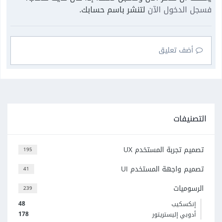
فسجل الدخول الآن
لتنشر باسم حسابك.
أضف تعليق
التصنيفات
تصميم تجربة المستخدم UX
195
تصميم واجهة المستخدم UI
41
الرسوميات
239
48
إنكسكيب
178
أدوبي إليستريتور