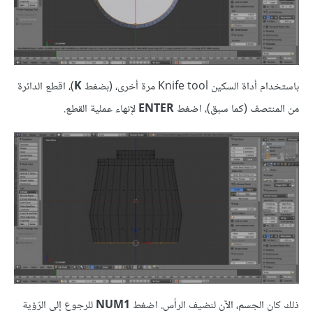
باستخدام أداة السكين Knife tool مرة أخرى، (بضغط
K
)، اقطع الدائرة
من المنتصف (كما سبق)، اضغط
ENTER
لإنهاء عملية القطع.
ذلك كان الجسم، الآن لنضيف الرأس. اضغط
NUM1
للرجوع إلى الرّؤية