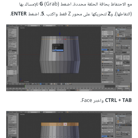
مع الاحتفاظ بحافة الحلقة محددة، اضغط
G
(Grab) للإمساك بها
(التقاطها)، و
Z
لتحريكها على محور Z فقط واكتب .
5
، اضغط
ENTER
.
CTRL + TAB
واختر Face.