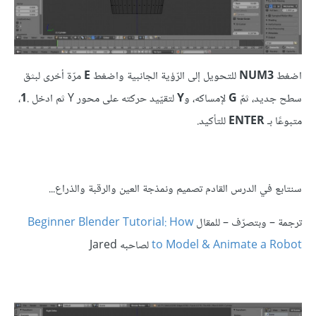
اضغط
NUM3
للتحويل إلى الرّؤية الجانبية واضغط
E
مرّة أخرى لبثق
سطح جديد، ثمّ
G
لإمساكه، و
Y
لتقيّيد حركته على محور Y ثم ادخل .
1
،
متبوعًا بـ
ENTER
للتأكيد.
سنتابع في الدرس القادم تصميم ونمذجة العين والرقبة والذراع...
ترجمة – وبتصرّف – للمقال
Beginner Blender Tutorial: How
to Model & Animate a Robot
لصاحبه Jared