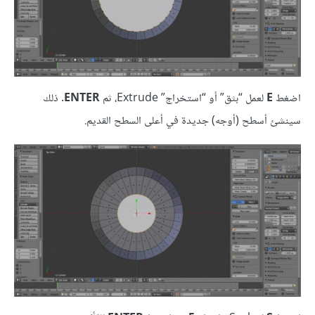
اضغط
E
لعمل “بثق” أو “استخراج” Extrude، ثم
ENTER
. ذلك
سينشئ أسطح (أوجه) جديدة في أعلى السطح القديم.