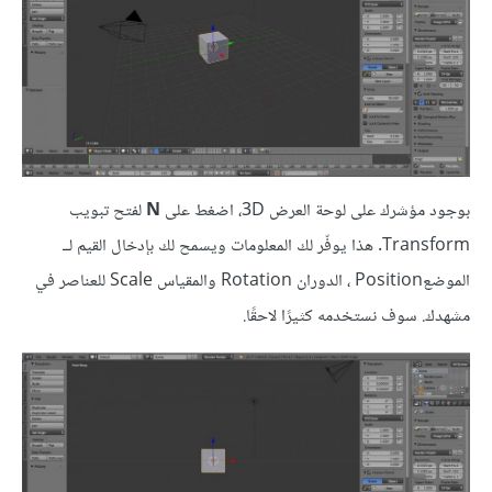
بوجود مؤشرك على لوحة العرض 3D، اضغط على
N
لفتح تبويب
Transform. هذا يوفّر لك المعلومات ويسمح لك بإدخال القيم لــ
الموضعPosition ، الدوران Rotation والمقياس Scale للعناصر في
مشهدك. سوف نستخدمه كثيرًا لاحقًا.