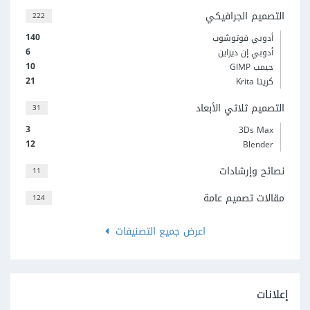
التصميم الجرافيكي
222
140
أدوبي فوتوشوب
6
أدوبي إن ديزاين
10
جيمب GIMP
21
كريتا Krita
التصميم ثلاثي الأبعاد
31
3
3Ds Max
12
Blender
نصائح وإرشادات
11
مقالات تصميم عامة
124
اعرض جميع التصنيفات
إعلانات