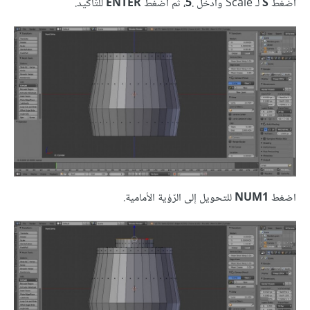
اضغط
S
لـ Scale وادخل .
5
، ثم اضغط
ENTER
للتّأكيد.
اضغط
NUM1
للتحويل إلى الرّؤية الأمامية.