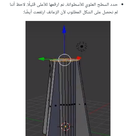
حدد السطح العلوي للأسطوانة، ثم ارفعها للأعلى قليلًا. لاحظ أننا
لم نحصل على الشكل المطلوب لأن الزعانف ارتفعت أيضًا: