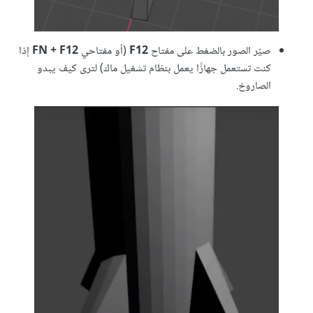
صيّر الصور بالضغط على مفتاح
F12
(أو مفتاحي
FN + F12
إذا
كنت تستعمل جهازًا يعمل بنظام تشغيل ماك) لترى كيف يبدو
الصاروخ.