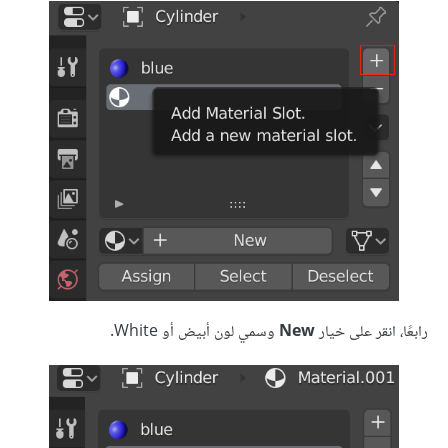
رابعًا، انقر على خيار
New
وسمي لون أبيض أو White.