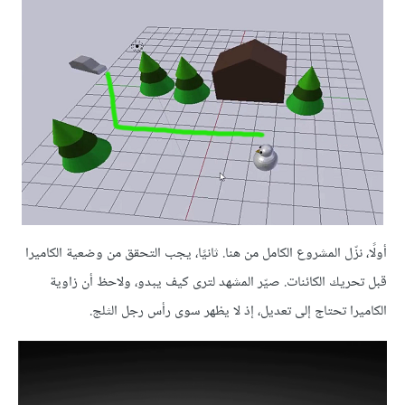
أولًا، نزّل المشروع الكامل من هنا. ثانيًا، يجب التحقق من وضعية الكاميرا
قبل تحريك الكائنات. صيّر المشهد لترى كيف يبدو، ولاحظ أن زاوية
الكاميرا تحتاج إلى تعديل، إذ لا يظهر سوى رأس رجل الثلج.