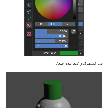
صيّر المشهد لترى كيف تبدو القبعة.