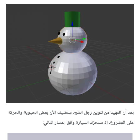
بعد أن انتهينا من تلوين رجل الثلج، سنضيف الآن بعض الحيوية والحركة
على المشروع، إذ سنحرّك السيارة وفق المسار التالي: