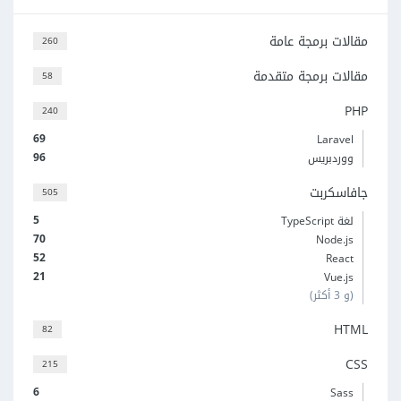
مقالات برمجة عامة
260
مقالات برمجة متقدمة
58
PHP
240
69
Laravel
96
ووردبريس
جافاسكربت
505
5
لغة TypeScript
70
Node.js
52
React
21
Vue.js
(و 3 أكثر)
HTML
82
CSS
215
6
Sass