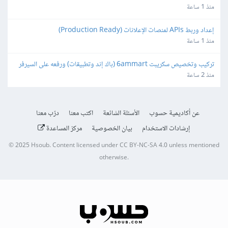
منذ 1 ساعة
إعداد وربط APIs لمنصات الإعلانات (Production Ready)
منذ 1 ساعة
تركيب وتخصيص سكريبت 6ammart (باك إند وتطبيقات) ورفعه على السيرفر 
والمتجر
منذ 2 ساعة
عن أكاديمية حسوب
الأسئلة الشائعة
اكتب معنا
درّب معنا
إرشادات الاستخدام
بيان الخصوصية
مركز المساعدة
© 2025
Hsoub
.
Content licensed under
CC BY-NC-SA 4.0
unless mentioned
otherwise.