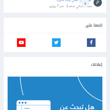
كم علي ان اعطي وقت للدورة
4
محمد سداتي صامد2 · نشر
7 يوليو
تابعنا على
إعلانات