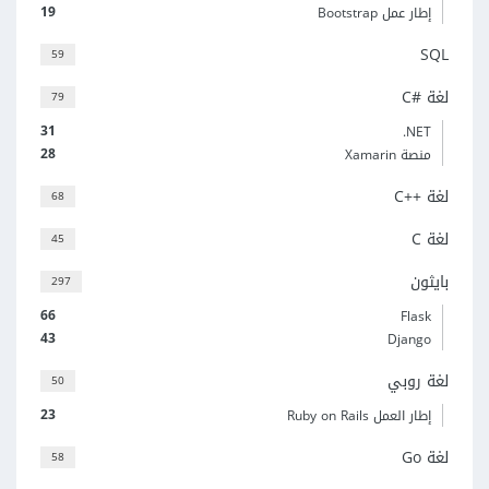
19
إطار عمل Bootstrap
SQL
59
لغة C#‎
79
31
‎.NET
28
منصة Xamarin
لغة C++‎
68
لغة C
45
بايثون
297
66
Flask
43
Django
لغة روبي
50
23
إطار العمل Ruby on Rails
لغة Go
58