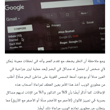
ومع ملاحظة أن النظر يضعف مع تقدم العمر وأنه في لحظات معينة يُمكن
لأي شخص أن تحصل له مشاكل في البصر (بعد عملية ليزر جراحية في
العين مثلاً أو بوجود أشعة الشمس القوية على شاطئ البحر مثلًا). أطلب
من مطوري الويب أخذ هذا الأمر بعين العطف لمراعاة أصحاب هذه
الإعاقات. كما أُذكّر أيضًا بأن 9% من الذكور و1% من الإناث لديهم مشاكل
بصرية في تمييز الألوان (الأحمر مع الأخضر مثلًا أو الأصفر مع الأزرق) مما
يتطلب من مطوري نماذج الويب مراعاة ذلك أيضًا.