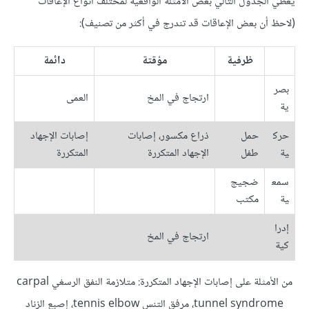
يُعطي الجدول التالي بعض الأمثلة الواقعية لمختلف أنواع الإعاقات
(لاحظ أن بعض الإعاقات قد تندرج في أكثر من تصنيف):
ظرفية
مؤقتة
دائمة
بصر
ارتجاج في المخ
العمى
ية
حرك
حمل
ذراع مكسور، إصابات
إصابات الإجهاد
ية
طفل
الإجهاد المتكررة
المتكررة
سمع
ضجيج
ية
مكتب
إدرا
ارتجاج في المخ
كية
من الأمثلة على إصابات الإجهاد المتكررة: متلازمة النفق الرسغي carpal
tunnel syndrome، مرفق التنس tennis elbow، إصبع الزناد