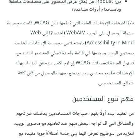
مرن Robust: هل يُمكن عرض المحتوى على متصفحات مختلفة
وباستخدام أدوات مساعده؟
نظرًا لضخامة الإرشادات العامة التي يُقدّمها دليل WCAG، قامت مجموعة
سهولة الوصول على الويب WebAIM (اختصارًا إلى Web
Accessibility In Mind) باستخلاص مجموعة الإرشادات الخاصة
بمحتوى الويب ووضعها في قائمة واحدة تُعطي المختصر المفيد مع
تسهيل العودة لتفصيلات WCAG إن لزم الأمر. سيُحقق التزامك بهذه
الإرشادات تطوير محتوى ويب يتمتع بسهولةالوصول من قبل كافة
شرائح المستخدمين.
فهم تنوع المستخدمين
من المفيد البدء أولًا بفهم احتياجات المستخدمين بمختلف شرائحهم
والمشاكل التي قد تواجه البعض منهم عند تعاملهم مع محتوى الويب.
للمزيد من التوضيح نعرض فيما يلي جلسة أسئلة/أجوبة مفيدة مع