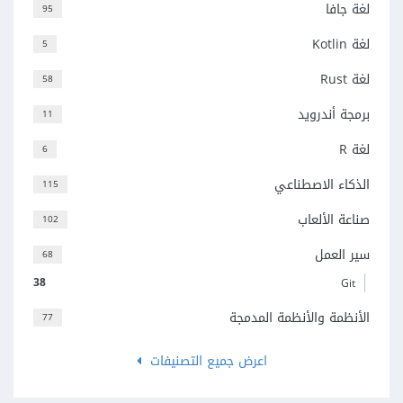
لغة جافا
95
لغة Kotlin
5
لغة Rust
58
برمجة أندرويد
11
لغة R
6
الذكاء الاصطناعي
115
صناعة الألعاب
102
سير العمل
68
38
Git
الأنظمة والأنظمة المدمجة
77
اعرض جميع التصنيفات