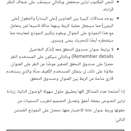
للنص المكتوب تباين منخفض وبالتالي سيصعُب على ضعاف النظر
قراءته.
يوجد مسافات كبيرة بين العناوين (على اليسار) والحقول (على
اليمين) مما سيجعل عملية الربط بينهما شاقة لاسيما لمن يتعامل
مع هذا النموذج على الجوال ويقوم بتكبير النموذج لمعاينته مما
سيُضطره أيضًا للتحريك يمنى ويسرى.
لا يرتبط عنوان صندوق التحقق معه (تذّكر التفاصيل
Remember details) وبالتالي سيكون على المستخدم النقر
حصرًا على صندوق التحقق الصغير عوضًا عن النقر على العنوان.
علاوًة على ذلك، لن يتمكن المستخدم الكفيف مثلًا والذي يستخدم
قارئ شاشة من الربط بين العنوان وصندوق التحقق.
إذا أصلحنا هذه المشاكل كلها بتطبيق حلول سهولة الوصول التالية: زيادة
تباين النصوص بجعله أغمق وتعديل التصميم لتقريب التسميات من
حقولها وربط عنوان خانة الاختيار معها، نحصل على النموذج المُحسّن
التالي: