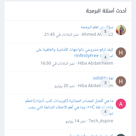
أحدث أسئلة البرمجة
سؤال عن تعلم البرمجه
5
Ahmed Alhafiz2 · نشر
الثلاثاء في 21:45
كيف ارفع مشروعي بالواجهات الأمامية والخلفية على
استضافة InfinityFree؟
4
Hiba Abdalrheem · نشر
الثلاثاء في 16:50
لغة solidity
3
Hiba Abdalrheem · نشر
20 يوليو
ما هي أفضل المصادر المجانية (كورسات، كتب، أدوات) لتعلّم
واحترام لغة C++، وما هي أهم الأخطاء الشائعة التي يجب
4
تجنبها؟
Tech_Aspire · نشر
14 يوليو