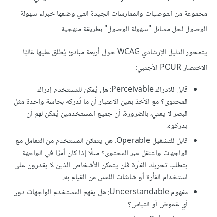
مجموعة من التوصيات والممارسات الجيدة التي وضعها خبراء سهولة
الوصول لحل مسائل "سهولة الوصول" بطريقة منهجية.
يتمحور الدليل الإرشادي WCAG حول أربعة مبادئ يُطلق عليها غالبًا
الاختصار POUR الأجنبي:
قابل للإدراك Perceivable: هل يُمكن للمستخدم إدراك
المحتوى؟ مع الآخذ بعين الاعتبار أن ما نُدركه بحاسة واحدة مثل
البصر لا يعني، بالضرورة، أن جميع المستخدمين يُمكن لهم أن
يدركوه.
قابل للتشغيل Operable: هل يتمكن المستخدم من التعامل مع
الواجهات والتنقل عبر المحتوى؟ مثلًا إذا كان أمرًا في الواجهة
يتطلب تحريك الفأرة فلن يتمكن الأشخاص الذين لا يقدرون على
استخدام الفأرة أو شاشات اللمس من القيام به.
مفهوم Understandable: هل يفهم المستخدم الواجهات دون
أي غموض أو التباس؟