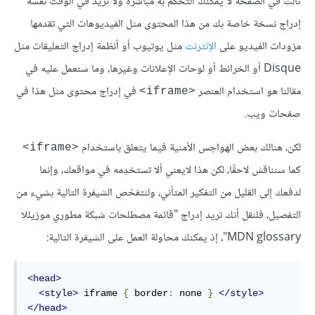
ثالث في الصفحة لا يمكنك التحكّم به مباشرةً ولا تريد في الوقت نفسه
إدراج نسخة خاصة بك من هذا المحتوى مثل الفيديوهات التي تقدمها
مزودات الفيديو على
الإنترنت
مثل يوتيوب أو أنظمة إدراج التعليقات مثل
Disque أو الخرائط أو لوحات الإعلانات وغيرها، وما سنعمل عليه في
مقالنا هو استخدام العنصر
في إدراج محتوى مثل هذا في
<iframe>
صفحات ويب.
لكن، هنالك بعض الهواجس الأمنية فيما يتعلق باستخدام
<iframe>
كما سنناقش لاحقًا، لكن هذا لايعني ألا تستخدِمه في مواقعك، وإنما
لدفعك إلى القليل من التفكير المتأني، ولنتفحّص الشيفرة التالية بشيء من
التفصيل، فلنقل أنك تريد إدراج "قائمة مصطلحات شبكة مطوري موزيللا
MDN glossary"، إذ يمكنك محاولة العمل على الشيفرة التالية:
<head>
<style>
 iframe 
{
 border
:
 none 
}
</style>
</head>