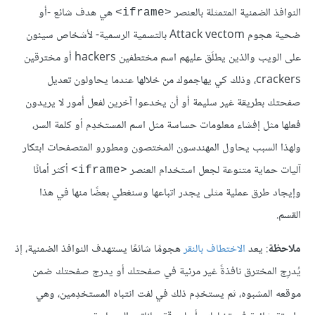
النوافذ الضمنية المتمثلة بالعنصر
هي هدف شائع -أو
<iframe>
ضحية هجوم Attack vectom بالتسمية الرسمية- لأشخاص سيئون
على الويب والذين يطلَق عليهم اسم مختطفين hackers أو مخترقين
crackers، وذلك كي يهاجموك من خلالها عندما يحاولون تعديل
صفحتك بطريقة غير سليمة أو أن يخدعوا آخرين لفعل أمور لا يريدون
فعلها مثل إفشاء معلومات حساسة مثل اسم المستخدِم أو كلمة السر،
ولهذا السبب يحاول المهندسون المختصون ومطورو المتصفحات ابتكار
آليات حماية متنوعة لجعل استخدام العنصر
أكثر أمانًا
<iframe>
وإيجاد طرق عملية مثلى يجدر اتباعها وسنغطي بعضًا منها في هذا
القسم.
ملاحظة
: يعد
الاختطاف بالنقر
هجومًا شائعًا يستهدف النوافذ الضمنية، إذ
يُدرِج المخترق نافذةً غير مرئية في صفحتك أو يدرج صفحتك ضمن
موقعه المشبوه، ثم يستخدِم ذلك في لفت انتباه المستخدِمين، وهي