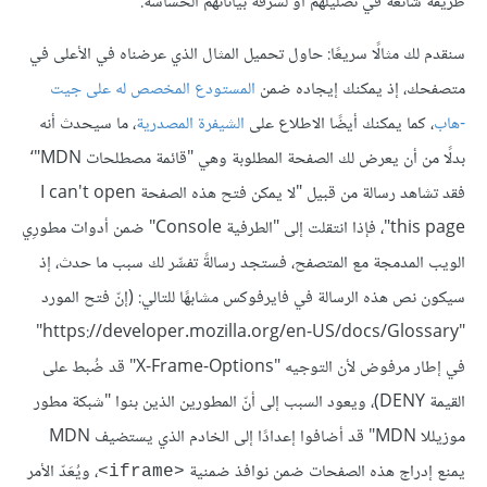
طريقة شائعة في تضليلهم أو لسرقة بياناتهم الحساسة.
سنقدم لك مثالًا سريعًا: حاول تحميل المثال الذي عرضناه في الأعلى في
متصفحك، إذ يمكنك إيجاده ضمن
المستودع المخصص له على جيت
-هاب
، كما يمكنك أيضًا الاطلاع على
الشيفرة المصدرية
، ما سيحدث أنه
بدلًا من أن يعرض لك الصفحة المطلوبة وهي "قائمة مصطلحات MDN"‘
فقد تشاهد رسالة من قبيل "لا يمكن فتح هذه الصفحة I can't open
this page"، فإذا انتقلت إلى "الطرفية Console" ضمن أدوات مطورِي
الويب المدمجة مع المتصفح، فستجد رسالةً تفسِّر لك سبب ما حدث، إذ
سيكون نص هذه الرسالة في فايرفوكس مشابهًا للتالي: (إنّ فتح المورد
"https://developer.mozilla.org/en-US/docs/Glossary"
في إطار مرفوض لأن التوجيه "X-Frame-Options" قد ضُبط على
القيمة DENY)، ويعود السبب إلى أنّ المطورين الذين بنوا "شبكة مطور
موزيللا MDN" قد أضافوا إعدادًا إلى الخادم الذي يستضيف MDN
يمنع إدراج هذه الصفحات ضمن نوافذ ضمنية
، ويُعَدّ الأمر
<iframe>