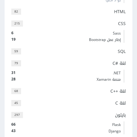
HTML
82
CSS
215
6
Sass
19
إطار عمل Bootstrap
SQL
59
لغة C#‎
79
31
‎.NET
28
منصة Xamarin
لغة C++‎
68
لغة C
45
بايثون
297
66
Flask
43
Django