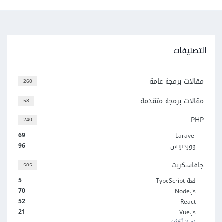
التصنيفات
مقالات برمجة عامة
260
مقالات برمجة متقدمة
58
PHP
240
69
Laravel
96
ووردبريس
جافاسكربت
505
5
لغة TypeScript
70
Node.js
52
React
21
Vue.js
(و 3 أكثر)