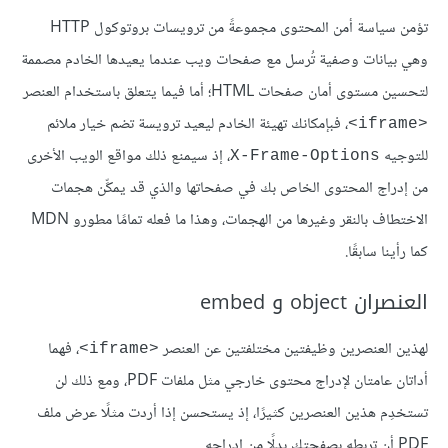
تؤمن سياسة أمن المحتوى مجموعةً من ترويسات بروتوكول HTTP
وهي بيانات وصفية تُرسل مع صفحات ويب عندما يعيدها الخادم مصممة
لتحسين مستوى أمان صفحات HTML؛ أما فيما يتعلق باستخدام العنصر
، فبإمكانك تهيئة الخادم ليعيد ترويسة تضم خيار ملائم
<iframe>
للتوجيه
، إذ سيمنع ذلك مواقع الويب الأخرى
X-Frame-Options
من إدراج المحتوى الخاص بك في صفحاتها والذي قد يمكِّن هجمات
الاختطاف بالنقر وغيرها من الهجمات، وهذا ما فعله تمامًا مطورو MDN
كما رأينا سابقًا.
العنصران object و embed
لهذين العنصرين وظيفتين مختلفتين عن العنصر
، فهما
<iframe>
أداتان عامتان لإدراج محتوى خارجي مثل ملفات PDF، ومع ذلك لن
تستخدِم هذين العنصرين كثيرًا، إذ يستحسن إذا أردت مثلًا عرض ملف
PDF أن تربطه بصفحتك بدلًا من إدراجه.