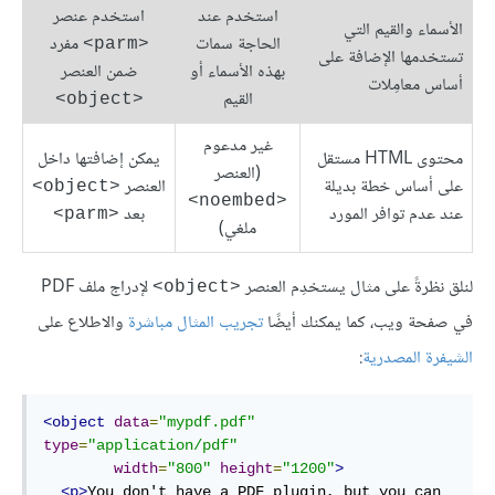
استخدم عند
استخدم عنصر
الأسماء والقيم التي
الحاجة سمات
مفرد
<parm>
تستخدمها الإضافة على
بهذه الأسماء أو
ضمن العنصر
أساس معامِلات
القيم
<object>
غير مدعوم
محتوى HTML مستقل
يمكن إضافتها داخل
(العنصر
على أساس خطة بديلة
العنصر
<object>
<noembed>
عند عدم توافر المورد
بعد
<parm>
ملغي)
لنلق نظرةً على مثال يستخدِم العنصر
لإدراج ملف PDF
<object>
في صفحة ويب، كما يمكنك أيضًا
تجريب المثال مباشرة
والاطلاع على
الشيفرة المصدرية
:
<object
data
=
"mypdf.pdf"
type
=
"application/pdf"
width
=
"800"
height
=
"1200"
>
<p>
You don't have a PDF plugin, but you can
