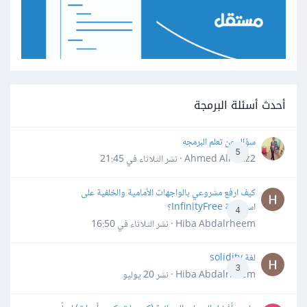
أحدث أسئلة البرمجة
سؤال عن تعلم البرمجه
5
Ahmed Alhafiz2 · نشر
الثلاثاء في 21:45
كيف ارفع مشروعي بالواجهات الأمامية والخلفية على
استضافة InfinityFree؟
4
Hiba Abdalrheem · نشر
الثلاثاء في 16:50
لغة solidity
3
Hiba Abdalrheem · نشر
20 يوليو