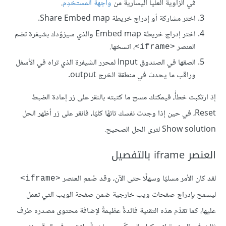
في الزاوية العليا اليسارية من
واجهة المستخدِم
.
اختر مشاركة أو إدراج خريطة Share Embed map.
اختر إدراج خريطة Embed map والذي سيزوّدك بشيفرة تضم
العنصر
، انسخها.
<iframe>
الصقها في الصندوق Input لمحرر الشيفرة الذي تراه في الأسفل
وراقب ما يحدث في منطقة الخرج output.
إذ ارتكبت خطأً، فيمكنك مسح ما كتبته بالنقر على زر إعادة الضبط
Reset، في حين إذا وجدت نفسك تائهًا كليًا، فانقر على زر أظهر الحل
Show solution لترى الحل الصحيح.
العنصر iframe بالتفصيل
لقد كان الأمر مسليًا وسهلًا حتى الآن، وقد صُمم العنصر
<iframe>
ليسمح بإدراج صفحات ويب خارجية ضمن صفحة الويب التي تعمل
عليها، كما تقدِّم هذه التقنية فائدةً عظيمةً لإضافة محتوى مصدره طرف