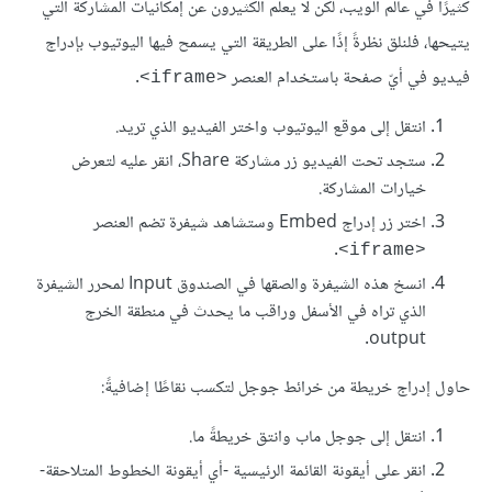
كثيرًا في عالم الويب، لكن لا يعلم الكثيرون عن إمكانيات المشاركة التي
يتيحها، فلنلق نظرةً إذًا على الطريقة التي يسمح فيها اليوتيوب بإدراج
فيديو في أيّ صفحة باستخدام العنصر
.
<iframe>
انتقل إلى موقع اليوتيوب واختر الفيديو الذي تريد.
ستجد تحت الفيديو زر مشاركة Share، انقر عليه لتعرض
خيارات المشاركة.
اختر زر إدراج Embed وستشاهد شيفرة تضم العنصر
.
<iframe>
انسخ هذه الشيفرة والصقها في الصندوق Input لمحرر الشيفرة
الذي تراه في الأسفل وراقب ما يحدث في منطقة الخرج
output.
حاول إدراج خريطة من خرائط جوجل لتكسب نقاطًا إضافيةً:
انتقل إلى جوجل ماب وانتق خريطةً ما.
انقر على أيقونة القائمة الرئيسية -أي أيقونة الخطوط المتلاحقة-