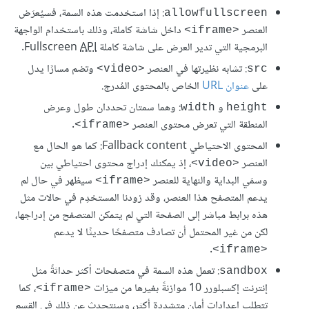
: إذا استخدمت هذه السمة، فسيُعرَض
allowfullscreen
العنصر
داخل شاشة كاملة، وذلك باستخدام الواجهة
<iframe>
البرمجية التي تدير العرض على شاشة كاملة Fullscreen
API
.
: تشابه نظيرتها في العنصر
وتضم مسارًا يدل
<video>
src
على
عنوان URL
الخاص بالمحتوى المُدرج.
و
: وهما سمتان تحددان طول وعرض
width
height
المنطقة التي تعرض محتوى العنصر
.
<iframe>
المحتوى الاحتياطي Fallback content: كما هو الحال مع
العنصر
، إذ يمكنك إدراج محتوى احتياطي بين
<video>
وسمَي البداية والنهاية للعنصر
سيظهر في حال لم
<iframe>
يدعم المتصفح هذا العنصر، وقد زودنا المستخدِم في حالات مثل
هذه برابط مباشر إلى الصفحة التي لم يتمكن المتصفح من إدراجها،
لكن من غير المحتمل أن تصادف متصفحًا حديثًا لا يدعم
.
<iframe>
: تعمل هذه السمة في متصفحات أكثر حداثةً مثل
sandbox
إنترنت إكسبلورر 10 موازنةً بغيرها من ميزات
، كما
<iframe>
تتطلب إعدادات أمان متشددة أكثر، وسنتحدث عن ذلك في القسم