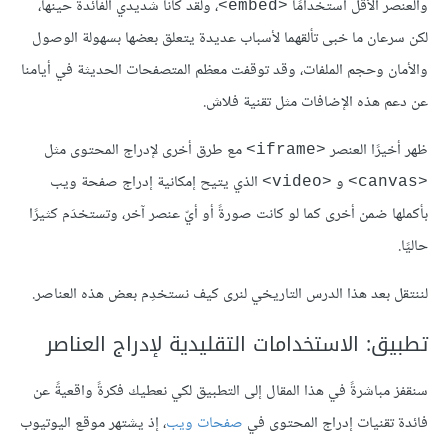
والعنصر الأقل استخدامًا
، ولقد كانا شديدي الفائدة حينها،
<embed>
لكن سرعان ما خبى تألقهما لأسباب عديدة يتعلق بعضها بسهولة الوصول
والأمان وحجم الملفات، وقد توقفت معظم المتصفحات الحديثة في أيامنا
عن دعم هذه الإضافات مثل تقنية فلاش.
ظهر أخيرًا العنصر
مع طرق أخرى لإدراج المحتوى مثل
<iframe>
و
الذي يتيح إمكانية إدراج صفحة ويب
<video>
<canvas>
بأكملها ضمن أخرى كما لو كانت صورةً أو أيّ عنصر آخر، وتستخدَم كثيرًا
حاليًا.
لننتقل بعد هذا الدرس التاريخي لنرى كيف نستخدِم بعض هذه العناصر.
تطبيق: الاستخدامات التقليدية لإدراج العناصر
سنقفز مباشرةً في هذا المقال إلى التطبيق لكي نعطيك فكرةً واقعيةً عن
فائدة تقنيات إدراج المحتوى في
صفحات ويب
، إذ يشتهر موقع اليوتيوب