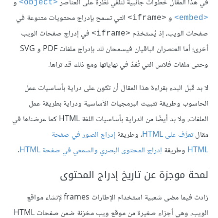
في هذا المقال خطوات جانبيةً لنلقي نظرةً على العناصر
و
<object>
و
التي تسمح بإدراج محتويات متنوعة في
<iframe>
<embed>
صفحات الويب، إذ يُستخدَم
في إدراج صفحات الويب
<iframe>
أخرى؛ أما العنصران الباقيان فيسمحان لك بإدراج ملفات PDF و SVG
وحتى ملفات فلاش التي تُعَدّ في نهاياتها ومع ذلك قد تراها.
لا بد قبل البدء بقراءة هذا المقال أن تكون على دراية بأساسيات عمل
الحاسوب وطريقة تثبيت البرمجيات الأساسية ودراية بطريقة عمل
الملفات، ولا بد أيضًا من الدراية بأساسيات اللغة HTML كما عرضناها في
مقال
تعرَّف على HTML
، وطريقة
إدراج الصور في صفحة
HTML
وطريقة
إدراج المحتوى البصري والسمعي في صفحة HTML
.
لمحة موجزة عن تاريخ إدراج المحتوى
زادت فيما مضى شعبية استخدام الإطارات frames لإنشاء مواقع
الويب، وهي أجزاء صغيرة من موقع ويب مخزنة ضمن صفحات HTML