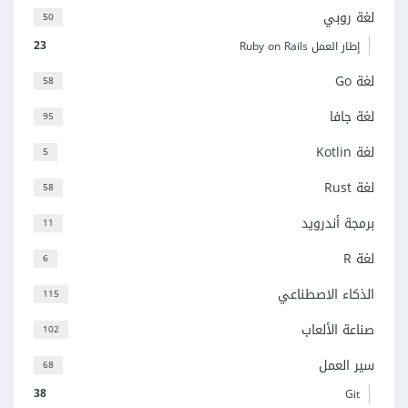
لغة روبي
50
23
إطار العمل Ruby on Rails
لغة Go
58
لغة جافا
95
لغة Kotlin
5
لغة Rust
58
برمجة أندرويد
11
لغة R
6
الذكاء الاصطناعي
115
صناعة الألعاب
102
سير العمل
68
38
Git