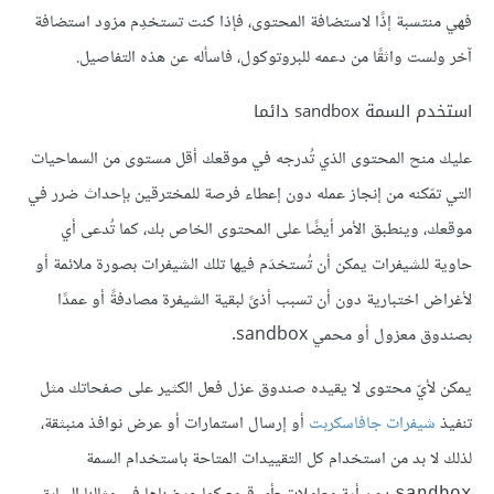
فهي منتسبة إذًا لاستضافة المحتوى، فإذا كنت تستخدِم مزود استضافة
آخر ولست واثقًا من دعمه للبروتوكول، فاسأله عن هذه التفاصيل.
استخدم السمة sandbox دائما
عليك منح المحتوى الذي تُدرجه في موقعك أقل مستوى من السماحيات
التي تمّكنه من إنجاز عمله دون إعطاء فرصة للمخترقين بإحداث ضرر في
موقعك، وينطبق الأمر أيضًا على المحتوى الخاص بك، كما تُدعى أي
حاوية للشيفرات يمكن أن تُستخدَم فيها تلك الشيفرات بصورة ملائمة أو
لأغراض اختبارية دون أن تسبب أذىً لبقية الشيفرة مصادفةً أو عمدًا
بصندوق معزول أو محمي sandbox.
يمكن لأيّ محتوى لا يقيده صندوق عزل فعل الكثير على صفحاتك مثل
تنفيذ
شيفرات جافاسكربت
أو إرسال استمارات أو عرض نوافذ منبثقة،
لذلك لا بد من استخدام كل التقييدات المتاحة باستخدام السمة