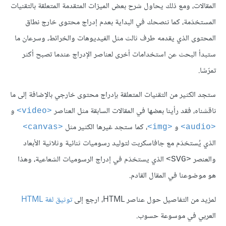
المقالات، ومع ذلك يحاول شرح بعض الميزات المتقدمة المتعلقة بالتقنيات
المستخدَمة، كما ننصحك في البداية بعدم إدراج محتوى خارج نطاق
المحتوى الذي يقدمه طرف ثالث مثل الفيديوهات والخرائط، وسرعان ما
ستبدأ البحث عن استخدامات أخرى لعناصر الإدراج عندما تصبح أكثر
تمرّسًا.
ستجد الكثير من التقنيات المتعلقة بإدراج محتوى خارجي بالإضافة إلى ما
ناقشناه، فقد رأينا بعضها في المقالات السابقة مثل العناصر
و
<video>
و
، كما ستجد غيرها الكثير مثل
<canvas>
<img>
<audio>
الذي يُستخدَم مع جافاسكربت لتوليد رسوميات ثنائية وثلاثية الأبعاد
والعنصر
الذي يستخدَم في إدراج الرسوميات الشعاعية، وهذا
<SVG>
هو موضوعنا في المقال القادم.
لمزيد من التفاصيل حول عناصر HTML، ارجع إلى
توثيق لغة HTML
العربي في موسوعة حسوب.