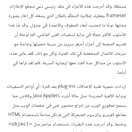
مستقلة، وقد أدرجت هذه الأجزاء في ملف رئيسي دُعي مجمِّع الإطارات
frameset يعطيك إمكانية التحكُّم بالمكان الذي يشغله كل إطار بصورة
مشابهة نوعًا ما لتحديد أبعاد الصفوف والأعمدة في جدول، وقد عُدّ هذا
الأسلوب الأكثر جمالًا في بداية تسعينات القرن الماضي، كما لوحظ أن
تقسيم الصفحة إلى أجزاء أصغر سيزيد من سرعة تحميلها وخاصةً مع
سرعات الاتصال المنخفضة في تلك الفترة، ولكن مع ذلك، فقد عانى هذه
الأسلوب من مشاكل عدة ألغت معها إيجابية السرعة، فلم تَعُد تراها في
أيامنا.
ازدادت شعبية تقنية الإضافات plug-ins بعد فترة -أي أواخر التسعينات
وبداية الألفية الجديدة- مثل جافا أبليت Java Applets وفلاش، مما
يسمح لمطورِي الويب من إدراج محتوى غني في صفحات الويب مثل
مقاطع الفيديو والرسوم المتحركة التي لم تكن متاحةً باستخدام HTML
وحدها، وقد أدرجت هذه التقنيات باستخدام عناصر مثل
<object>