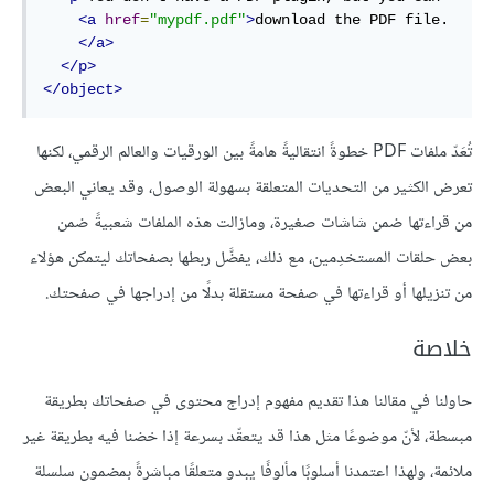
<a
href
=
"mypdf.pdf"
>
download the PDF file.

</a>
</p>
</object>
تُعَدّ ملفات PDF خطوةً انتقاليةً هامةً بين الورقيات والعالم الرقمي، لكنها
تعرض الكثير من التحديات المتعلقة بسهولة الوصول، وقد يعاني البعض
من قراءتها ضمن شاشات صغيرة، ومازالت هذه الملفات شعبيةً ضمن
بعض حلقات المستخدِمين، مع ذلك، يفضَّل ربطها بصفحاتك ليتمكن هؤلاء
من تنزيلها أو قراءتها في صفحة مستقلة بدلًا من إدراجها في صفحتك.
خلاصة
حاولنا في مقالنا هذا تقديم مفهوم إدراج محتوى في صفحاتك بطريقة
مبسطة، لأنّ موضوعًا مثل هذا قد يتعقّد بسرعة إذا خضنا فيه بطريقة غير
ملائمة، ولهذا اعتمدنا أسلوبًا مألوفًا يبدو متعلقًا مباشرةً بمضمون سلسلة