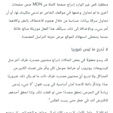
منطقيًا، فمن غير الوارد إدراج صفحة كاملة من MDN ضمن صفحات
أخرى ما لم تحاول وضعها في موقعك الخاص ثم تدعي ملكيتك لها، أو أن
تحاول سرقة بيانات حساسة من خلال هجوم الاختطاف بالنقر، وكلاهما
أمر سيء، وبالإضافة إلى ذلك، سيكلِّف هذا الفعل موزيللا مبالغ طائلة
عندما يتخطى استهلاك الموقع عرض حزمة التراسل المعتمدة.
لا تدرج ما ليس ضروريا
قد يبدو معقولًا في بعض الحالات إدراج محتوى مصدره طرف آخر مثل
فيديوهات يوتيوب أو خرائط جوجل، لكن وفِّر على نفسك الكثير من
المشاكل ولا تدرج أيّ محتوى مصدره طرف ثالث ما لم يكن ذلك ضروريًا
جدًا، وتذكَّر دائمًا قاعدة أمان أساسية في ويب تقول: "لا شيء يُدعى
زيادةً في الحرص، تحقق مجددًا حتى لو فعلت ذلك، وإذا تحقق أحدهم،
فافترض أنك في خطر حتى يثبت العكس".
إضافة إلى عامل الأمان، لا بد من الانتباه إلى مواضيع الخصائص، إذ يتمتع