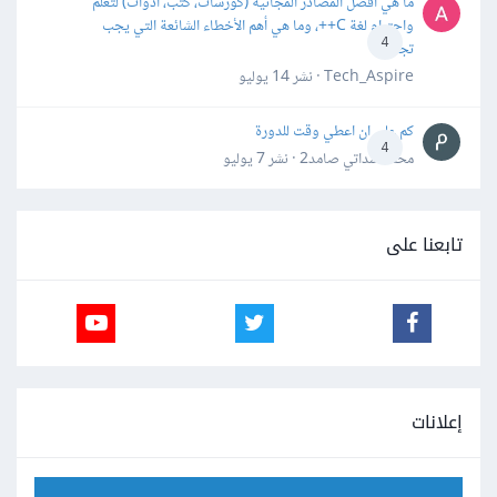
ما هي أفضل المصادر المجانية (كورسات، كتب، أدوات) لتعلّم
واحترام لغة C++، وما هي أهم الأخطاء الشائعة التي يجب
4
تجنبها؟
Tech_Aspire · نشر
14 يوليو
كم علي ان اعطي وقت للدورة
4
محمد سداتي صامد2 · نشر
7 يوليو
تابعنا على
إعلانات