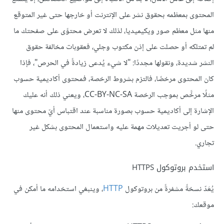
المحتوى بمعظمه بحقوق نشر على الإنترنت أو خارجها حتى غير المتوقع
منها مثل معظم صور ويكيميديا، لذلك لا تعرض محتوًى على صفحتك ما
لم تمتلكه أو حصلت على إذن مكتوب وجلي، فعقوبات مخالفة حقوق
النشر شديدة، ونقولها مجددًا: "لا شيء يُدعى زيادةً في الحرص"، فإذا
كان المحتوى مرخصًا، فالتزم بشروط الرخصة، فمحتوى أكاديمية حسوب
مثلًا مرخَّص بموجب الرخصة CC-BY-NC-SA، ويعني ذلك أنه عليك
الإشارة إلى أكاديمية حسوب بصورة مناسبة عند اقتباس أيّ محتوى منها
حتى لو أجريت تعديلات مهمة عليه واستعمال المحتوى بشكل غير
تجاري.
استخدم بروتوكول HTTPS
يُعَدّ نسخةً مشفرةً من بروتوكول
HTTP
، وينبغي استخدامه ما أمكن في
موقعك: