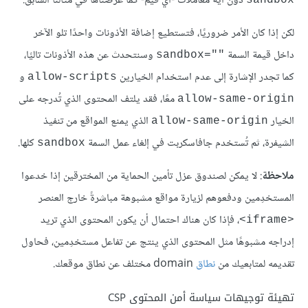
دون أية معاملات -أي قيم- كما عرضناها في مثالنا السابق.
sandbox
لكن إذا كان الأمر ضروريًا، فتستطيع إضافة الأذونات واحدًا تلو الآخر
داخل قيمة السمة
وسنتحدث عن هذه الأذونات تاليًا،
""=sandbox
كما تجدر الإشارة إلى عدم استخدام الخيارين
و
allow-scripts
معًا، فقد يلتف المحتوى الذي تُدرجه على
allow-same-origin
الخيار
الذي يمنع المواقع من تنفيذ
allow-same-origin
الشيفرة، ثم تُستخدم جافاسكربت في إلغاء عمل السمة
كلها.
sandbox
ملاحظة
: لا يمكن لصندوق عزل تأمين الحماية من المخترقين إذا خدعوا
المستخدِمين ودفعوهم لزيارة مواقع مشبوهة مباشرةً خارج العنصر
، فإذا كان هناك احتمال أن يكون المحتوى الذي تريد
<iframe>
إدراجه مشبوهًا مثل المحتوى الذي ينتج عن تفاعل مستخدِمين، فحاول
تقديمه لمتابعيك من
نطاق
domain مختلف عن نطاق موقعك.
تهيئة توجيهات سياسة أمن المحتوى CSP