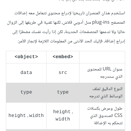
استُخدِم هذان العنصران تاريخيًا لإدراج محتوى تتعامل معه إضافات
المتصفح plug-ins مثل أدوبي فلاش، لكنها تقنية في طريقها إلى الزوال
حاليًا ولا تدعمها المتصفحات الحديثة، لكن إذا رأيت نفسك مضطرًا إلى
إدراج إضافة، فإليك الحد الأدنى من المعلومات اللازمة لإنجاز الأمر:
<object>
<embed>
عنوان URL للمحتوى
data
src
الذي ستدرجه
النوع الدقيق لملف
type
type
الوسائط الذي تدرجه
طول وعرض بكسلات
،
height
CSS الصندوق الذي
،
height
width
width
تتحكم به الإضافة