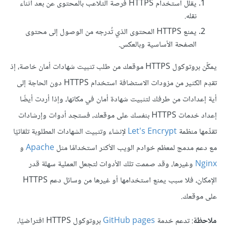
يقلل استخدام HTTPS فرصة التلاعب بالمحتوى عن بعد أثناء
نقله.
يمنع HTTPS المحتوى الذي تُدرجه من الوصول إلى محتوى
الصفحة الأساسية وبالعكس.
يمكِّن بروتوكول HTTPS موقعك من طلب تثبيت شهادات أمان خاصة، إذ
تقدِم الكثير من مزودات الاستضافة استخدام HTTPS دون الحاجة إلى
أية إعدادات من طرفك لتثبيت شهادة أمان في مكانها، وإذا أردت أيضًا
إعداد خدمات HTTPS بنفسك على موقعك، فستجد أدوات وإرشادات
تقدِّمها منظمة
Let's Encrypt
لإنشاء وتثبيت الشهادات المطلوبة تلقائيًا
مع دعم مدمج لمعظم خوادم الويب الأكثر استخدامًا مثل
Apache
و
Nginx
وغيرها، وقد صممت تلك الأدوات لتجعل العملية سهلة قدر
الإمكان، فلا سبب يمنع استخدامها أو غيرها من وسائل دعم HTTPS
على موقعك.
ملاحظة
: تدعم خدمة
GitHub pages
بروتوكول HTTPS افتراضيًا،