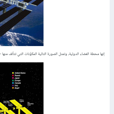
إنها محطة الفضاء الدولية، وتمثل الصورة التالية المكوِّنات التي تتألف منها -تق