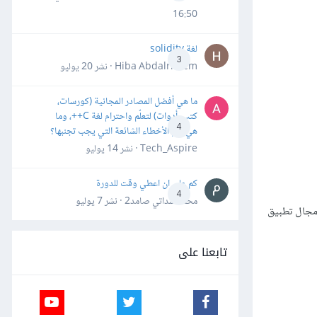
16:50
لغة solidity
3
Hiba Abdalrheem · نشر
20 يوليو
ما هي أفضل المصادر المجانية (كورسات،
كتب، أدوات) لتعلّم واحترام لغة C++، وما
4
هي أهم الأخطاء الشائعة التي يجب تجنبها؟
Tech_Aspire · نشر
14 يوليو
كم علي ان اعطي وقت للدورة
4
محمد سداتي صامد2 · نشر
7 يوليو
 المكوّنات وتحديد مجال تطبيق
تابعنا على