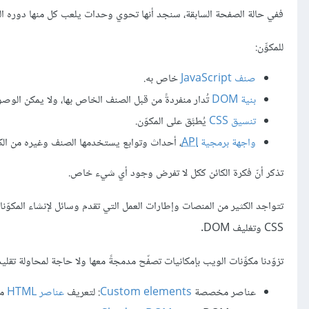
ففي حالة الصفحة السابقة، سنجد أنها تحوي وحدات يلعب كل منها دوره الخا
للمكوِّن:
صنف JavaScript
خاص به.
بنية DOM
تُدار منفردةً من قبل الصنف الخاص بها، ولا يمكن الوص
تنسيق CSS
يُطبَّق على المكوّن.
واجهة برمجية
API
، أحداث وتوابع يستخدمها الصنف وغيره من الكائ
تذكر أنّ فكرة الكائن ككل لا تفرض وجود أي شيء خاص.
CSS وتغليف DOM.
تزوّدنا مكوِّنات الويب بإمكانيات تصفّح مدمجةً معها ولا حاجة لمحاولة تقليد
عناصر مخصصة
Custom elements
: لتعريف
عناصر HTML
مخ