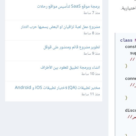
برمجة موقع SaaS لتأسيس مواقع رحلات
ختيارية.
منذ 7 ساعة
مشروع عمل لعبة ترافيان او البعض يسميها حرب التتار
منذ 8 ساعة
class
تطوير مشروع قائم ومنشور على قوقل
  cons
    su
منذ 9 ساعة
}
انشاء وبرمجة تطبيق للعقود بين الأطراف
منذ 10 ساعة
  conn
مختبر تطبيقات (QA) لاختبار تطبيقات iOS و Android
منذ 11 ساعة
}
  disc
}