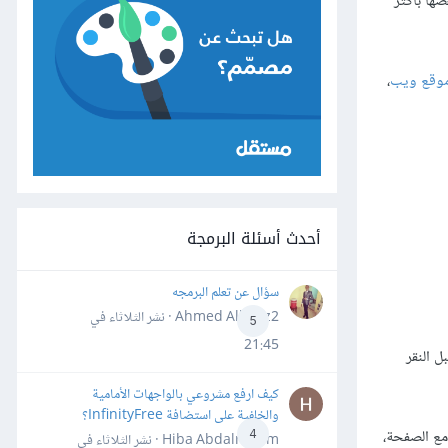
ضها بأكثر
وقع ويب
،
أحدث أسئلة البرمجة
سؤال عن تعلم البرمجه
Ahmed Alhafiz2 · نشر
الثلاثاء في
5
21:45
ل النقر
كيف ارفع مشروعي بالواجهات الأمامية
والخلفية على استضافة InfinityFree؟
 مع الصفحة،
4
Hiba Abdalrheem · نشر
الثلاثاء في