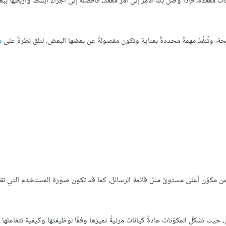
ت معقّدة، فإذا وصل بك الأمر إلى أمر معقد، فافصله إلى أجزاء أبسط واربطها ببع
حة، وتُنفِّذ مهمةً محددةً بعناية وتكون مفصولةً عن بعضها البعض، لنلق نظرةً على
م
ً من مكوّن أعلى مستوىً مثل قائمة الرسائل، كما قد تكون صورة المستخدم التي تقب
حيث تشكًل المكوّنات عادةً كيانات مرئيةً نميزها وفقًا لوظيفتها وكيفية تتفاعلها