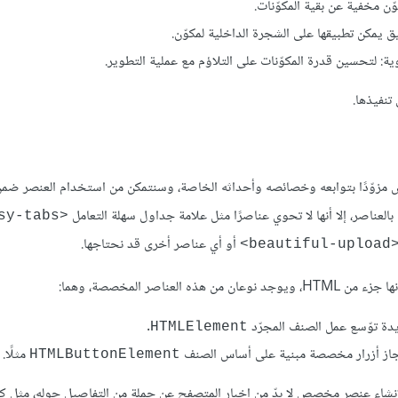
ّن مخفية عن بقية المكوّنات.
ق يمكن تطبيقها على الشجرة الداخلية لمكوّن.
ية: لتحسين قدرة المكوّنات على التلاؤم مع عملية التطوير.
تنفيذها.
نشئه لهذا الغرض مزوّدًا بتوابعه وخصائصه وأحداثه الخاصة، وسنتمكن من استخدام العنصر ض
<easy-tabs>
أو أي عناصر أخرى قد نحتاجها.
<beautiful-upl
ر المخصصة، وهما:
.
HTMLElement
مثلًا.
HTMLButtonElement
لإنشاء عنصر مخصص لا بدّ من إخبار المتصفح عن جملة من التفاصيل حوله، مثل 