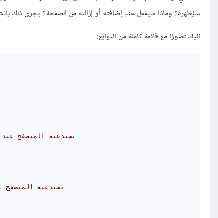
سيُظهره؟ وماذا سيفعل عند إضافته أو إزالته من الصفحة؟ يجري ذلك بإنشا
إليك تصورًا مع قائمة كاملة من التوابع:
//يستدعيه المتصفح عند إضافة عنصر ويمكن استدعاؤه عدة مرات إن أضيف أو حذف العنصر  
//يستدعيه المتصفح عند حذف عنصر ويمكن استدعاؤه عدة مرات إن أضيف أو حذف العنصر  