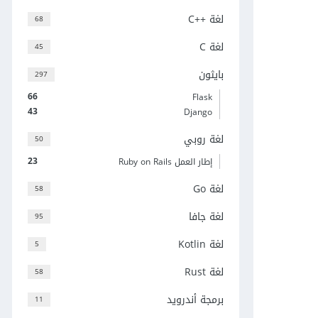
لغة C++‎
68
لغة C
45
بايثون
297
66
Flask
43
Django
لغة روبي
50
23
إطار العمل Ruby on Rails
لغة Go
58
لغة جافا
95
لغة Kotlin
5
لغة Rust
58
برمجة أندرويد
11