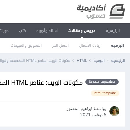
الرئيسية
دروس ومقالات
أسئلة وأجوبة
كتب
دورات
البرمجة
ريادة الأعمال
العمل الحر
التسويق والمبيعات
ا
الرئيسية
البرمجة
HTML
مكونات الويب: عناصر HTML المخصصة وقوالبها
مكونات الويب: عناصر HTML المخصصة وقوالبها
جافاسكربت متقدمة
html template
بواسطة ابراهيم الخضور
6 نوفمبر 2021