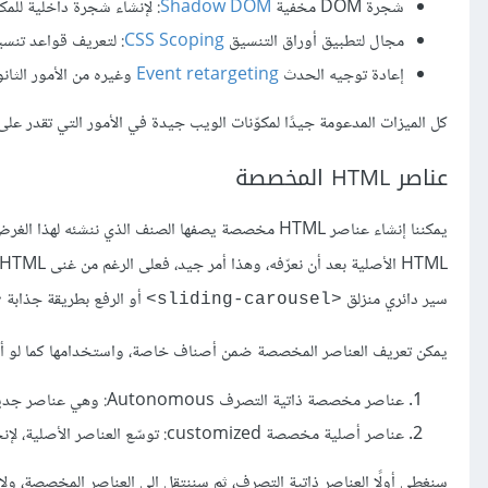
شجرة DOM مخفية
Shadow DOM
: لإنشاء شجرة داخلية للمكو
مجال لتطبيق أوراق التنسيق
CSS Scoping
: لتعريف قواعد تنسي
إعادة توجيه الحدث
Event retargeting
وغيره من الأمور الثانو
كل الميزات المدعومة جيدًا لمكوّنات الويب جيدة في الأمور التي تقدر على 
عناصر HTML المخصصة
يمكننا إنشاء عناصر HTML مخصصة يصفها الصنف الذي ن
HTML الأصلية بعد أن نعرّفه، وهذا أمر جيد، فعلى الرغم من غنى HTML بالعناصر، إلا أنها لا تحوي عناصرًا مثل علامة جداول سهلة التعامل
سير دائري منزلق
أو الرفع بطريقة جذابة
oad>
<sliding-carousel>
يمكن تعريف العناصر المخصصة ضمن أصناف خاصة، واستخدامها كما لو أنها جزء من HTML، ويوجد نوعان من هذه العناص
عناصر مخصصة ذاتية التصرف Autonomous: وهي عناصر جديدة توّسع عمل الصنف المجرّد
عناصر أصلية مخصصة customized: توسّع العناصر الأصلية، لإنجاز أزرار مخصصة مبنية على أساس الصنف
سنغطي أولًا العناصر ذاتية التصرف، ثم سننتقل إلى العناصر المخصصة، و