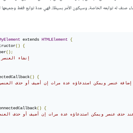
ء صنف له توابعه الخاصة، وسيكون الأمر بسيطًا، فهي عدة توابع فقط وجميعها ا
MyElement
 extends 
HTMLElement
{
tructor
()
{
per
();
// إنشاء العنصر
ectedCallback
()
{
onnectedCallback
()
{