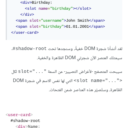
<div>
Birthday:

<slot
name
=
"birthday"
></slot>
</div>
<span
slot
=
"username"
>
John Smith
</span>
<span
slot
=
"birthday"
>
01.01.2001
</span>
</user-card>
لقد أنشأنا شجرة DOM خفيةً، وسنجدها تحت
.
‎#shadow-root
سيمتلك العنصر الآن شجرتي DOM الظاهرة والخفية.
سيبحث المتصفح -لأغراض التصيير- عن السمة
لكل
"..."=slot
التي لها نفس الاسم في شجرة DOM
<"..."=slot name>
الظاهرة، وستُصيَّر هذه العناصر ضمن الفتحات.