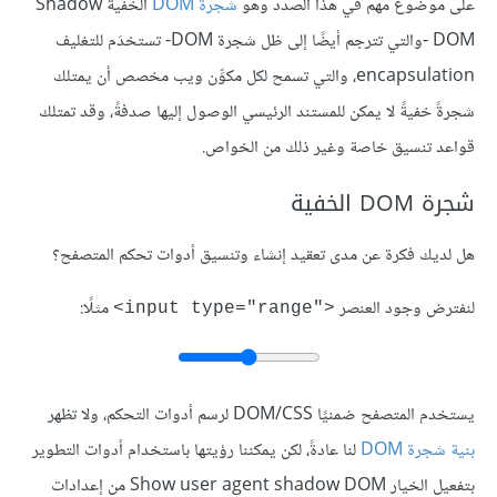
على موضوع مهم في هذا الصدد وهو
شجرة DOM
الخفية Shadow
DOM -والتي تترجم أيضًا إلى ظل شجرة DOM- تستخدَم للتغليف
encapsulation، والتي تسمح لكل مكوِّن ويب مخصص أن يمتلك
شجرةً خفيةً لا يمكن للمستند الرئيسي الوصول إليها صدفةً، وقد تمتلك
قواعد تنسيق خاصة وغير ذلك من الخواص.
شجرة DOM الخفية
هل لديك فكرة عن مدى تعقيد إنشاء وتنسيق أدوات تحكم المتصفح؟
لنفترض وجود العنصر
مثلًا:
<"input type="range>
يستخدم المتصفح ضمنيًا DOM/CSS لرسم أدوات التحكم، ولا تظهر
بنية شجرة DOM
لنا عادةً، لكن يمكننا رؤيتها باستخدام أدوات التطوير
بتفعيل الخيار Show user agent shadow DOM من إعدادات