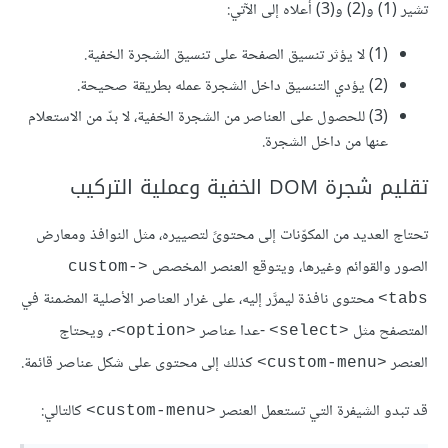
تشير (1) و(2) و(3) أعلاه إلى الآتي:
(1) لا يؤثر تنسيق الصفحة على تنسيق الشجرة الخفية.
(2) يؤدي التنسيق داخل الشجرة عمله بطريقة صحيحة.
(3) للحصول على العناصر من الشجرة الخفية، لا بدّ من الاستعلام
عنها من داخل الشجرة.
تقليم شجرة DOM الخفية وعملية التركيب
تحتاج العديد من المكوّنات إلى محتوىً لتصييره، مثل النوافذ ومعارض
الصور والقوائم وغيرها، ويتوقع العنصر المخصص
<custom-
محتوى نافذة ليمرَّر إليه، على غرار العناصر الأصلية المضمنة في
tabs>
المتصفح مثل
-عدا عناصر
-، ويحتاج
<option>
<select>
العنصر
كذلك إلى محتوى على شكل عناصر قائمة.
<custom-menu>
قد تبدو الشيفرة التي تستعمل العنصر
كالتالي:
<custom-menu>