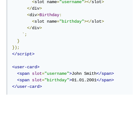
<
slot name
=
"username"
></
slot
>
</
div
>
<
div
>
Birthday
:
<
slot name
=
"birthday"
></
slot
>
</
div
>
`;
}
});
</script>
<user-card>
<span
slot
=
"username"
>
John Smith
</span>
<span
slot
=
"birthday"
>
01.01.2001
</span>
</user-card>