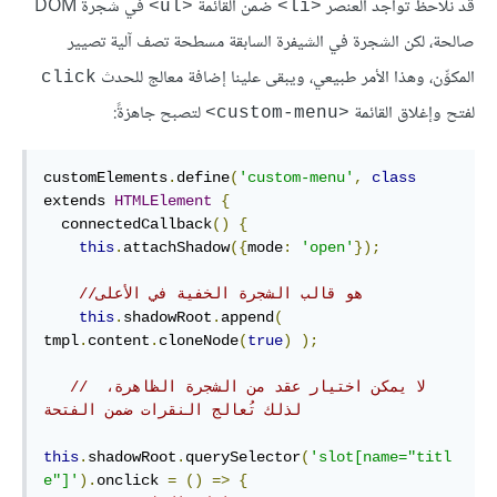
قد نُلاحظ تواجد العنصر
ضمن القائمة
في شجرة DOM
<ul>
<li>
صالحة، لكن الشجرة في الشيفرة السابقة مسطحة تصف آلية تصيير
المكوِّن، وهذا الأمر طبيعي، ويبقى علينا إضافة معالج للحدث
click
لفتح وإغلاق القائمة
لتصبح جاهزةً:
<custom-menu>
customElements
.
define
(
'custom-menu'
,
class
extends 
HTMLElement
{
  connectedCallback
()
{
this
.
attachShadow
({
mode
:
'open'
});
//هو قالب الشجرة الخفية في الأعلى 
this
.
shadowRoot
.
append
(
tmpl
.
content
.
cloneNode
(
true
)
);
// لا يمكن اختيار عقد من الشجرة الظاهرة، 
لذلك تُعالج النقرات ضمن الفتحة
this
.
shadowRoot
.
querySelector
(
'slot[name="titl
e"]'
).
onclick 
=
()
=>
{