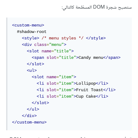
ستصبح شجرة DOM المسطّحة كالتالي:
<custom-menu>
  #shadow-root

<style>
/* menu styles */
</style>
<div
class
=
"menu"
>
<slot
name
=
"title"
>
<span
slot
=
"title"
>
Candy menu
</span>
</slot>
<ul>
<slot
name
=
"item"
>
<li
slot
=
"item"
>
Lollipop
</li>
<li
slot
=
"item"
>
Fruit Toast
</li>
<li
slot
=
"item"
>
Cup Cake
</li>
</slot>
</ul>
</div>
</custom-menu>