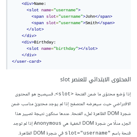
<div>
Name:

<slot
name
=
"username"
>
<span
slot
=
"username"
>
John
</span>
<span
slot
=
"username"
>
Smith
</span>
</slot>
</div>
<div>
Birthday:

<slot
name
=
"birthday"
></slot>
</div>
</user-card>
المحتوى الابتدائي للعنصر slot
إذا وُضع محتوًى ما ضمن الفتحة
، فسيصبح هو المحتوى
<slot>
الافتراضي حيث سيعرضه المتصفح إذا لم يوجد محتوىً مناسب ضمن
شجرة DOM الظاهرة لملء الفتحة. عندها ستكون نتيجة تصيير هذا
الجزء مثلًا من شجرة DOM الخفية هي
إذا لم توجد
Anonymous
فتحة باسم
في شجرة DOM الظاهرة.
"slot="username