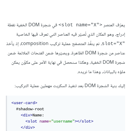
يعرّف العنصر
في شجرة DOM الخفية نقطة
<"slot name="X>
إدراج، وهو المكان الذي تُصيَّر فيه العناصر التي تعرف فيها الخاصية
، ثم ينفِّذ المتصفح عملية تركيب composition، إذ يأخذ
"slot="X
عناصر من شجرة DOM الظاهرة، ويصيّرها ضمن الفتحات الملائمة ضمن
شجرة DOM الخفية، وهكذا سنحصل في نهاية الأمر على مكوِّن يمكن
ملؤه بالبيانات، وهذا ما نريده.
إليك بنية الشجرة DOM بعد تنفيذ السكربت مهملين عملية التركيب:
<user-card>
  #shadow-root

<div>
Name:

<slot
name
=
"username"
></slot>
</div>