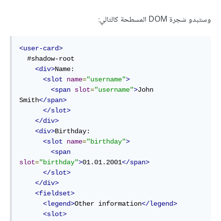
وستبدو شجرة DOM المسطحة كالتالي:
<user-card>
  #shadow-root

<div>
Name:

<slot
name
=
"username"
>
<span
slot
=
"username"
>
John 
Smith
</span>
</slot>
</div>
<div>
Birthday:

<slot
name
=
"birthday"
>
<span
slot
=
"birthday"
>
01.01.2001
</span>
</slot>
</div>
<fieldset>
<legend>
Other information
</legend>
<slot>