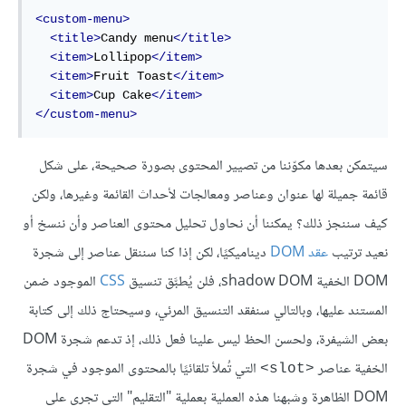
<custom-menu>
<title>
Candy menu
</title>
<item>
Lollipop
</item>
<item>
Fruit Toast
</item>
<item>
Cup Cake
</item>
</custom-menu>
سيتمكن بعدها مكوّننا من تصيير المحتوى بصورة صحيحة، على شكل
قائمة جميلة لها عنوان وعناصر ومعالجات لأحداث القائمة وغيرها، ولكن
كيف سننجز ذلك؟ يمكننا أن نحاول تحليل محتوى العناصر وأن ننسخ أو
نعيد ترتيب
عقد DOM
ديناميكيًا، لكن إذا كنا سننقل عناصر إلى شجرة
DOM الخفية shadow DOM، فلن يُطبَّق تنسيق
CSS
الموجود ضمن
المستند عليها، وبالتالي سنفقد التنسيق المرئي، وسيحتاج ذلك إلى كتابة
بعض الشيفرة، ولحسن الحظ ليس علينا فعل ذلك، إذ تدعم شجرة DOM
الخفية عناصر
التي تُملأ تلقائيًا بالمحتوى الموجود في شجرة
<slot>
DOM الظاهرة وشبهنا هذه العملية بعملية "التقليم" التي تجرى على