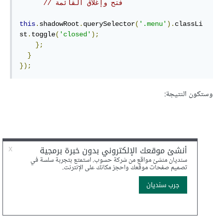
// فتح وإغلاق القائمة
this
.
shadowRoot
.
querySelector
(
'.menu'
).
classLi
st
.
toggle
(
'closed'
);
};
}
});
وستكون النتيجة: