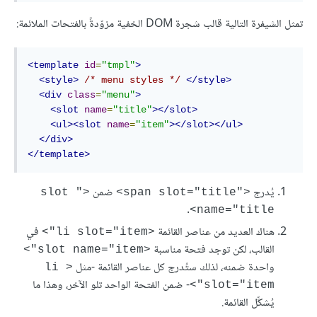
تمثل الشيفرة التالية قالب شجرة DOM الخفية مزوّدةً بالفتحات الملائمة:
<template
id
=
"tmpl"
>
<style>
/* menu styles */
</style>
<div
class
=
"menu"
>
<slot
name
=
"title"
></slot>
<ul><slot
name
=
"item"
></slot></ul>
</div>
</template>
يُدرج
ضمن
<"slot 
<"span slot="title>
.
name="title>
هناك العديد من عناصر القائمة
في
<li slot="item">
القالب، لكن توجد فتحة مناسبة
<slot name="item">
واحدة ضمنه، لذلك ستُدرج كل عناصر القائمة -مثل
<li 
- ضمن الفتحة الواحد تلو الآخر، وهذا ما
slot="item">
يُشكِّل القائمة.