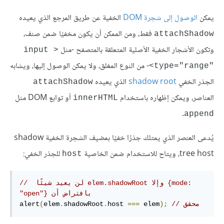
يمكن
الوصول إلى شجرة DOM
الخفية عن طريق المرجع الذي يعيده
فقط، ومن الممكن أن يكون مخفيًا ضمن صنف،
attachShadow
وتكون الأشجار الخفية الأصلية المتعلقة بالمتصفح -مثل
<input 
- من النوع المغلق، ولا يمكن الوصول إليها، ويشابه
>
type="range"
الجذر الخفي
shadow root
الذي يعيده
attachShadow
العناصر، ويمكن إظهاره باستخدام
أو توابع DOM مثل
innerHTML
.
append
يُدعى العنصر الذي يمتلك جذرًا خفيًا بمضيف الشجرة الخفية shadow
tree host، ويتاح للاستخدام ضمن الخاصية
للجذر الخفي:
host
//  لن يعيد شيئًا elem.shadowRoot وإلا {mode: 
"open"} بافتراض أن 
// محقق
);
 elem
===
host 
.
shadowRoot
.
elem
(
alert