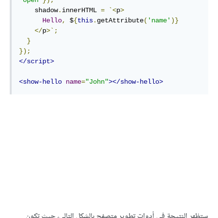
    shadow
.
innerHTML 
=
`<
p
>
Hello
,
 $
{
this
.
getAttribute
(
'name'
)}
</
p
>`;
}
});
</script>
<show-hello
name
=
"John"
></show-hello>
ستظهر النتيجة في أدوات تطوير متصفح بالشكل التالي، حيث تكون