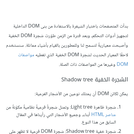
بدأت المتصفحات باختبار الشيفرة بالاستفادة من بنى DOM الداخلية
لتجهيز أدوات التحكم، وبعد فترة من الزمن طوّرت شجرة DOM الخفية
وأصبحت معياريةً لتسمح لنا وللمطورين بالقيام بأشياء مماثلة. سنستخدم
لاحقًا المعيار الحديث لشجرة DOM الخفية الذي تغطيه
مواصفات
DOM
وغيرها من المواصفات ذات الصلة.
الشجرة الخفية Shadow tree
يمكن لكائن DOM أن يمتلك نوعين من الأشجار الفرعية:
شجرة ظاهرة Light tree: وتمثل شجرةً فرعيةً نظاميةً مكوّنةً من
عناصر HTML
أبناء، وجميع الأشجار التي رأيناها في المقال
السابق من هذا النوع.
شجرة خفية Shadow tree: شجرة DOM فرعية لا تظهر على