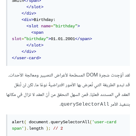
Smith
</span>
</slot>
</div>
<div>
Birthday:

<slot
name
=
"birthday"
>
<span
slot
=
"birthday"
>
01.01.2001
</span>
</slot>
</div>
</user-card>
لقد أوُجِدت شجرة DOM المسطحة لأغراض التصيير ومعالجة الأحداث،
قد تبدو الطريقة التي تُعرض بها الأمور افتراضيةً نوعًا ما، لكن لن تُنقَل
العقد في المستند فعليًا، فمن السهل التحقق من أنّ العقد لا تزال في مكانها
بتنفيذ الأمر
.
querySelectorAll
alert
(
 document
.
querySelectorAll
(
'user-card 
span'
).
length 
);
// 2