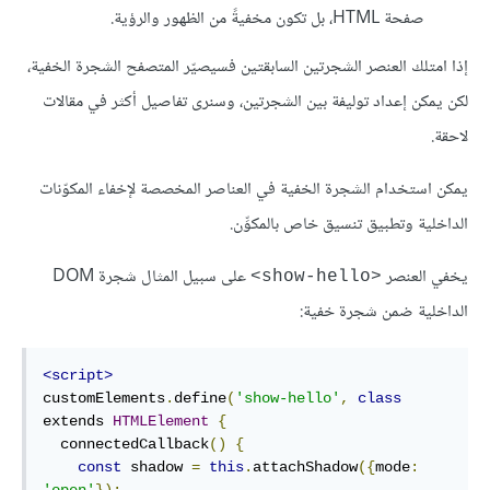
صفحة HTML، بل تكون مخفيةً من الظهور والرؤية.
إذا امتلك العنصر الشجرتين السابقتين فسيصيّر المتصفح الشجرة الخفية،
لكن يمكن إعداد توليفة بين الشجرتين، وسنرى تفاصيل أكثر في مقالات
لاحقة.
يمكن استخدام الشجرة الخفية في العناصر المخصصة لإخفاء المكوّنات
الداخلية وتطبيق تنسيق خاص بالمكوِّن.
يخفي العنصر
على سبيل المثال شجرة DOM
<show-hello>
الداخلية ضمن شجرة خفية:
<script>
customElements
.
define
(
'show-hello'
,
class
extends 
HTMLElement
{
  connectedCallback
()
{
const
 shadow 
=
this
.
attachShadow
({
mode
:
'open'
});