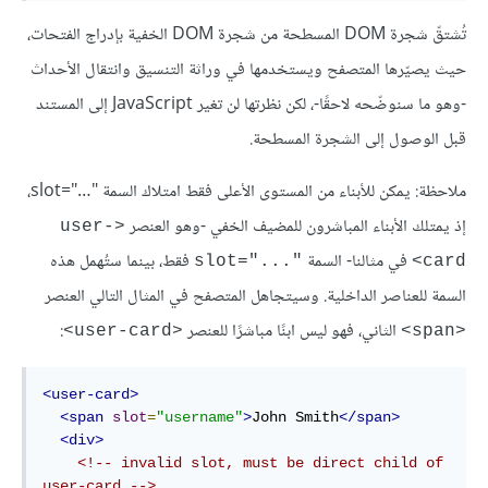
تُشتقّ شجرة DOM المسطحة من شجرة DOM الخفية بإدراج الفتحات،
حيث يصيّرها المتصفح ويستخدمها في وراثة التنسيق وانتقال الأحداث
-وهو ما سنوضّحه لاحقًا-، لكن نظرتها لن تغير JavaScript إلى المستند
قبل الوصول إلى الشجرة المسطحة.
ملاحظة: يمكن للأبناء من المستوى الأعلى فقط امتلاك السمة "…"=slot،
إذ يمتلك الأبناء المباشرون للمضيف الخفي -وهو العنصر
<user-
في مثالنا- السمة
فقط، بينما ستُهمل هذه
"..."=slot
card>
السمة للعناصر الداخلية. وسيتجاهل المتصفح في المثال التالي العنصر
الثاني، فهو ليس ابنًا مباشرًا للعنصر
:
<user-card>
<span>
<user-card>
<span
slot
=
"username"
>
John Smith
</span>
<div>
<!-- invalid slot, must be direct child of 
user-card -->