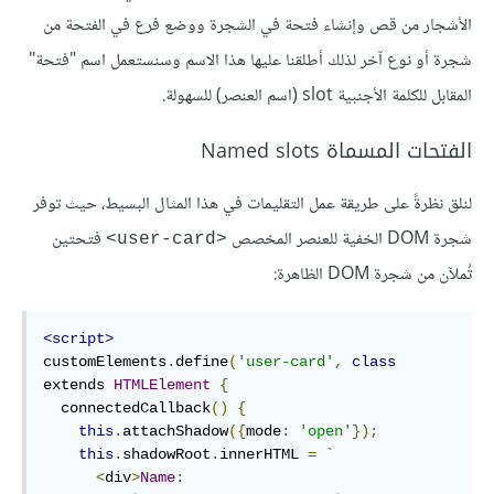
الأشجار من قص وإنشاء فتحة في الشجرة ووضع فرع في الفتحة من
شجرة أو نوع آخر لذلك أطلقنا عليها هذا الاسم وسنستعمل اسم "فتحة"
المقابل للكلمة الأجنبية slot (اسم العنصر) للسهولة.
الفتحات المسماة Named slots
لنلق نظرةً على طريقة عمل التقليمات في هذا المثال البسيط، حيث توفر
شجرة DOM الخفية للعنصر المخصص
فتحتين
<user-card>
تُملآن من شجرة DOM الظاهرة:
<script>
customElements
.
define
(
'user-card'
,
class
extends 
HTMLElement
{
  connectedCallback
()
{
this
.
attachShadow
({
mode
:
'open'
});
this
.
shadowRoot
.
innerHTML 
=
`
<
div
>
Name
: