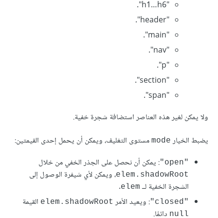
"h1…h6".
"header".
"main".
"nav".
"p".
"section".
"span".
ولا يمكن لغير هذه العناصر استضافة شجرة خفية.
يضبط الخيار
مستوى التغليف، ويمكن أن يحمل إحدى القيمتين:
mode
: يمكن أن نحصل على الجذر الخفي من خلال
"open"
، ويمكن لأي شيفرة الوصول إلى
elem.shadowRoot
الشجرة الخفية لــ
.
elem
: ويعيد الأمر
القيمة
elem.shadowRoot
"closed"
دائمًا.
null