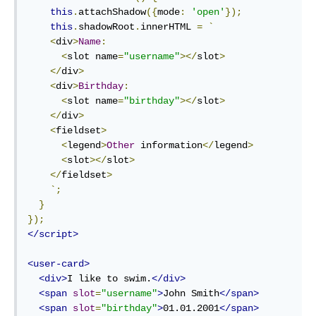
this
.
attachShadow
({
mode
:
'open'
});
this
.
shadowRoot
.
innerHTML 
=
`
<
div
>
Name
:
<
slot name
=
"username"
></
slot
>
</
div
>
<
div
>
Birthday
:
<
slot name
=
"birthday"
></
slot
>
</
div
>
<
fieldset
>
<
legend
>
Other
 information
</
legend
>
<
slot
></
slot
>
</
fieldset
>
`;
}
});
</script>
<user-card>
<div>
I like to swim.
</div>
<span
slot
=
"username"
>
John Smith
</span>
<span
slot
=
"birthday"
>
01.01.2001
</span>