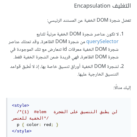
التغليف Encapsulation
تفصَل شجرة DOM الخفية عن المستند الرئيسي:
لا تكون عناصر شجرة DOM الخفية مرئيةً للتابع
querySelector
من شجرة DOM الظاهرة، وقد تمتلك عناصر
شجرة DOM الخفية معرفات id تتعارض مع تلك الموجودة في
شجرة DOM الظاهرة، فهي فريدة ضمن الشجرة الخفية فقط.
لشجرة DOM الخفية أوراق تنسيق خاصة بها، إذ لا تُطبق قواعد
التنسيق الخارجية عليها.
إليك مثالًا:
<style>
/*(1)  #elem  لن يطبق التنسيق على الشجرة 
الخفية للعنصر*/
  p 
{
 color
:
 red
;
}
</style>