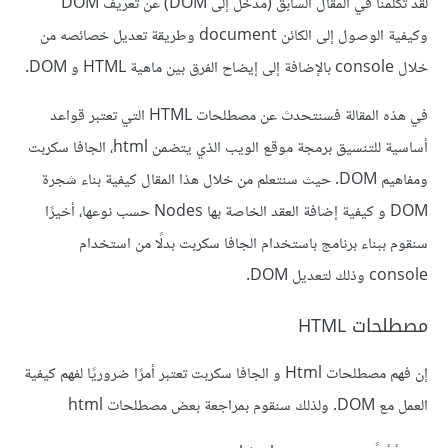
لقد تكلمنا في المقال السابق (مدخل إلى DOM) عن تعريف DOM
وكيفية الوصول إلى الكائن document وطريقة تعديل خصائصه من
خلال console بالإضافة إلى إيضاح الفرق بين ماهية HTML و DOM.
في هذه المقالة فسنتحدث عن مصطلحات HTML التي تعتبر قواعد
أساسية للتنسيق برمجة موقع الويب الذي يتضمن html، الجافا سكربت
ومفاهيم DOM. حيث سنتعلم من خلال هذا المقال كيفية بناء شجرة
DOM و كيفية إضافة العقد الخاصة بها Nodes حسب نوعها، أخيرًا
سنقوم ببناء برنامج باستخدام الجافا سكربت بدلًا من استخدام
console وذلك لتعديل DOM.
مصطلحات HTML
إن فهم مصطلحات Html و الجافا سكربت تعتبر أمرًا ضروريًا لفهم كيفية
العمل مع DOM. ولذلك سنقوم بمراجعة بعض مصطلحات html