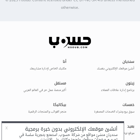
© 2025
Hsoub
.
Content licensed under
CC BY-NC-SA 4.0
unless mentioned
otherwise.