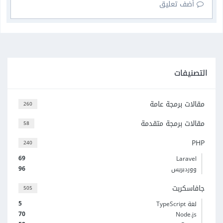
أضف تعليق
التصنيفات
مقالات برمجة عامة
260
مقالات برمجة متقدمة
58
PHP
240
69
Laravel
96
ووردبريس
جافاسكربت
505
5
لغة TypeScript
70
Node.js