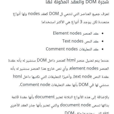
شجرة DOM والعقد المكونة لها
تعرف جميع العناصر التي تنتمي لل DOM كعقد nodes ولها أنواع
متعددة لكن يوجد 3 أنواع هي الأكثر استخداما
عقد العنصر Element nodes
عقد النص Text nodes
عقد التعليقات Comment nodes
عندما يتم تمثيل عنصر html كعنصر داخل DOM سنشير له بأنه عقدة
العنصر element nodes، وأي نص خارج هذا العنصر سنشير له بأنه
عقدة النص text node، وأخيرًا التعليقات التي نكتبها داخل html
سنشي لها في DOM بأنها عقد التعليقات Comment node.
بالإضافة إلى هذه الأنواع الثلاثة تعتبر document بأنها عقدة قائمة
بذاتها تسمى document node والتي تعتبر بأنها جذر العقد الأخرى
كافة التي يحتويها ملف DOM.