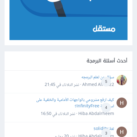
أحدث أسئلة البرمجة
سؤال عن تعلم البرمجه
5
Ahmed Alhafiz2 · نشر
الثلاثاء في 21:45
كيف ارفع مشروعي بالواجهات الأمامية والخلفية على
استضافة InfinityFree؟
4
Hiba Abdalrheem · نشر
الثلاثاء في 16:50
لغة solidity
3
Hiba Abdalrheem · نشر
20 يوليو