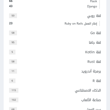
66
Flask
43
Django
لغة روبي
50
23
إطار العمل Ruby on Rails
لغة Go
58
لغة جافا
95
لغة Kotlin
5
لغة Rust
58
برمجة أندرويد
11
لغة R
6
الذكاء الاصطناعي
115
صناعة الألعاب
102
سير العمل
68