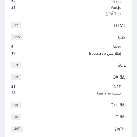
52
React
21
Vue.js
(و 3 أكثر)
HTML
82
CSS
215
6
Sass
19
إطار عمل Bootstrap
SQL
59
لغة C#‎
79
31
‎.NET
28
منصة Xamarin
لغة C++‎
68
لغة C
45
بايثون
297