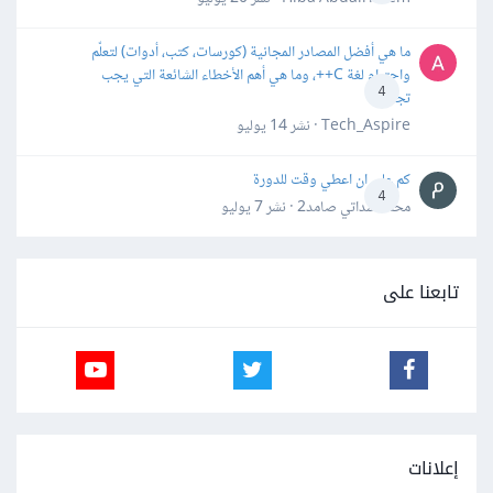
ما هي أفضل المصادر المجانية (كورسات، كتب، أدوات) لتعلّم
واحترام لغة C++، وما هي أهم الأخطاء الشائعة التي يجب
4
تجنبها؟
Tech_Aspire · نشر
14 يوليو
كم علي ان اعطي وقت للدورة
4
محمد سداتي صامد2 · نشر
7 يوليو
تابعنا على
إعلانات