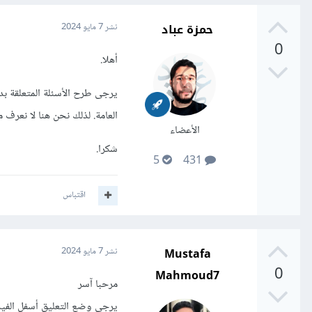
حمزة عباد
نشر
7 مايو 2024
0
أهلا.
يرجى طرح الأسئلة المتعلقة ب
العامة. لذلك نحن هنا لا نعرف 
الأعضاء
شكرا.
5
431
اقتباس
Mustafa
نشر
7 مايو 2024
0
Mahmoud7
مرحبا آسر
يرجى وضع التعليق أسفل الفيد