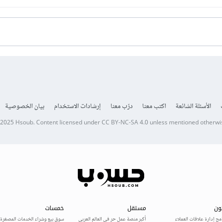
الأسئلة الشائعة
اكتب معنا
درّب معنا
إرشادات الاستخدام
بيان الخصوصية
 2025
Hsoub
.
Content licensed under
CC BY-NC-SA 4.0
unless mentioned otherwi