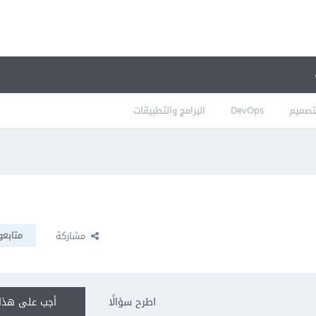
تصميم
DevOps
البرامج والتطبيقات
متابعو
مشاركة
اطرح سؤالًا
أجب على هذا 