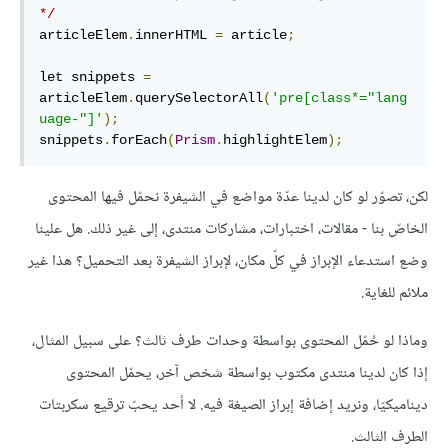
*/
articleElem
.
innerHTML 
=
 article
;
let snippets 
=
articleElem
.
querySelectorAll
(
'pre[class*="lang
uage-"]'
);
snippets
.
forEach
(
Prism
.
highlightElem
);
لكن، تصوّر لو كان لدينا عدّة مواضع في الشيفرة نحمّل فيها المحتوى
الخاصّ بنا - مقالات، اختبارات، مشاركات منتدى، إلى غير ذلك. هل علينا
وضع استدعاء الإبراز في كلّ مكان، لإبراز الشيفرة بعد التحميل؟ هذا غير
ملائم للغاية.
وماذا لو حُمّل المحتوى بواسطة وحدات طرف ثالث؟ على سبيل المثال،
إذا كان لدينا منتدى مكتوب بواسطة شخص آخر، يحمّل المحتوى
ديناميكيّا، ونريد إضافة إبراز الصيغة فيه. لا أحد يحبّ ترقيع سكربتات
الطرف الثالث.