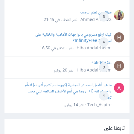
سؤال عن تعلم البرمجه
5
Ahmed Alhafiz2 · نشر
الثلاثاء في 21:45
كيف ارفع مشروعي بالواجهات الأمامية والخلفية على
استضافة InfinityFree؟
4
Hiba Abdalrheem · نشر
الثلاثاء في 16:50
لغة solidity
3
Hiba Abdalrheem · نشر
20 يوليو
ما هي أفضل المصادر المجانية (كورسات، كتب، أدوات) لتعلّم
واحترام لغة C++، وما هي أهم الأخطاء الشائعة التي يجب
4
تجنبها؟
Tech_Aspire · نشر
14 يوليو
تابعنا على