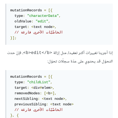
mutationRecords 
=
[{
  type
:
"characterData"
,
  oldValue
:
"edit"
,
  target
:
<
text node
>,
// الخاصّيّات اﻷخرى فارغة
}];
إذا أجرينا تغييرات أكثر تعقيدا، مثل إزالة
، فإنّ حدث
<b>edit</b>
التحوّل قد يحتوي على عدّة سجلّات تحوّل:
mutationRecords 
=
[{
  type
:
"childList"
,
  target
:
<
div
#
elem
>,
  removedNodes
:
[<
b
>],
  nextSibling
:
<
text node
>,
  previousSibling
:
<
text node
>
// الخاصّيّات اﻷخرى فارغة
},
{