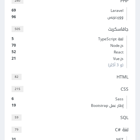
PHP
240
69
Laravel
96
ووردبريس
جافاسكربت
505
5
لغة TypeScript
70
Node.js
52
React
21
Vue.js
(و 3 أكثر)
HTML
82
CSS
215
6
Sass
19
إطار عمل Bootstrap
SQL
59
لغة C#‎
79
31
‎.NET