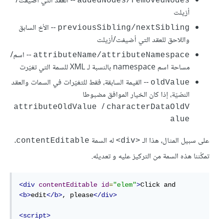
-- العقد التي أضيفت/
addedNodes/removedNodes
أزيلت
-- الأخ السابق
previousSibling/nextSibling
واللاحق للعقد التي أضيفت/أزيلت
-- اسم/
attributeName/attributeNamespace
مساحة اسم namespace بالنسبة لـ XML للسمة التي تغيّرت
-- القيمة السابقة، فقط للتغيّرات في السمات والعقد
oldValue
النصّيّة، إذا كان الخيار الموافق مضبوطا
/
attributeOldValue 
characterDataOldV
alue
على سبيل المثال، هذا الـ
له السمة
.
contentEditable
<div>
تمكّننا هذه السمة من التركيز عليه و تعديله.
<div
contentEditable
id
=
"elem"
>
Click and 
<b>
edit
</b>
, please
</div>
<script>