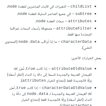
-- التغيرات في الأبناء المباشرين للعقدة
،
node
childList
-- في جميع العناصر السليلة للعقدة
،
node
subtree
-- سمات العقدة
،
node
attributes
-- مصفوفة بأسماء السمات، لمراقبة
attributeFilter
المحدّدة منها فقط،
-- ما إذا تُراقَب
(المحتوى
node.data
characterData
النصّي)،
بعض الخيارات الأخرى:
-- إذا كانت
، تُمرّر كلا
true
attributeOldValue
القيمتان القديمة والجديدة للسمة إلى دالة ردّ النداء (انظر أسفله)
وإلّا فالجديدة فقط (تحتاج الخيار
)،
attributes
-- إذا كانت
، تُمرّر
true
characterDataOldValue
كلا القيمتان القديمة والجديدة لـ
إلى دالّة ردّ
node.data
النداء (انظر أسفله) وإلّا فالجديدة فقط (تحتاج الخيار
).
characterData