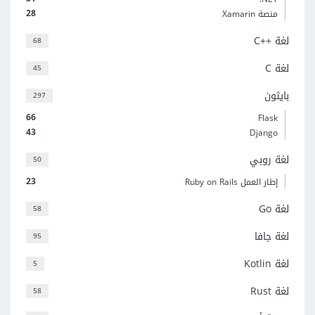
28
منصة Xamarin
لغة C++‎
68
لغة C
45
بايثون
297
66
Flask
43
Django
لغة روبي
50
23
إطار العمل Ruby on Rails
لغة Go
58
لغة جافا
95
لغة Kotlin
5
لغة Rust
58