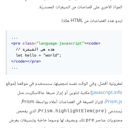
الموادّ الأخرى على قصاصات من الشيفرات المصدريّة.
تبدو هذه القصاصات من HTML هكذا:
<pre
class
=
"language-javascript"
><code>
  // هذه هي الشيفرة

</code></pre>
...
لمقروئيّة أفضل، وفي الوقت نفسه لتجميلها، سنستخدم في موقعنا (موقع
javascript.info
) مكتبة لتلوين أو إبراز صيغة جافاسكربت، مثل
Prism.js
. لإبراز الصيغة في القصاصات أعلاه بواسطة Prism،
يُستدعى
، الذي يفحص
Prism.highlightElem(pre)‎
محتويات عناصر
تلك ويضيف لها وسوما خاصّة وتنسيقات بغرض
pre