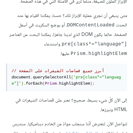
الإبراز الملوّن للصيغة، مثلما ترى في اﻷمثلة التي في هذه الصفحة.
متى ينبغي أن نجري عمليّة الإبراز تلك؟ حسنا، يمكننا القيام بها عند
الحدث
، أو بوضع السكربت في أسفل
DOMContentLoaded
الصفحة. حالما يكون DOM الذي لدينا جاهزا، يمكننا البحث عن العناصر
واستدعاء
pre[class*="language"]‎
عليها:
Prism.highlightElem
// أبرز جميع قصاصات الشيفرات على الصفحة
document
.
querySelectorAll
(
'pre[class*="languag
e"]'
).
forEach
(
Prism
.
highlightElem
);
إلى الآن كلّ شيء بسيط، صحيح؟ نعثر على قصاصات الشيفرات في
HTML ونبرزها.
لنواصل الآن. لنفترض أنّنا سنجلب موادّ من الخادم ديناميكيّا. سندرس