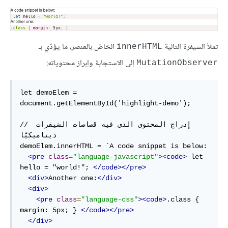
تملأ الشيفرة التالية
الخاصّ بالعنصر، ما يؤدّي بـ
innerHTML
إلى الاستجابة وإبراز محتوياته:
MutationObserver
let demoElem = 
document.getElementById('highlight-demo');

// إدراج المحتوى الذي فيه قصاصات الشيفرات 
ديناميكيّا

demoElem.innerHTML = `A code snippet is below:

<pre
class
=
"language-javascript"
><code>
 let 
hello = "world!"; 
</code></pre>
<div>
Another one:
</div>
<div>
<pre
class
=
"language-css"
><code>
.class { 
margin: 5px; } 
</code></pre>
</div>