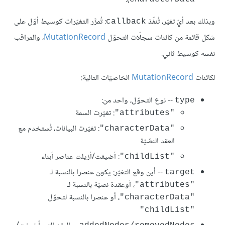
وبذلك بعد أيّ تغيّر، تُنفّذ
: تُمرَّر التغيّرات كوسيط أوّل على
callback
شكل قائمة من كائنات سجلّات التحوّل
MutationRecord
، والمراقب
نفسه كوسيط ثاني.
لكائنات
MutationRecord
الخاصيّات التالية:
-- نوع التحوّل، واحد من:
type
: تغيّرت السمة
"attributes"
: تغيّرت البيانات، تُستخدم مع
"characterData"
العقد النصّيّة
: أضيفت/أزيلت عناصر أبناء
"childList"
-- أين وقع التغيّر: يكون عنصرا بالنسبة لـ
target
، أوعقدة نصيّة بالنسبة لـ
"attributes"
، أو عنصرا بالنسبة لتحوّل
"characterData"
"childList"