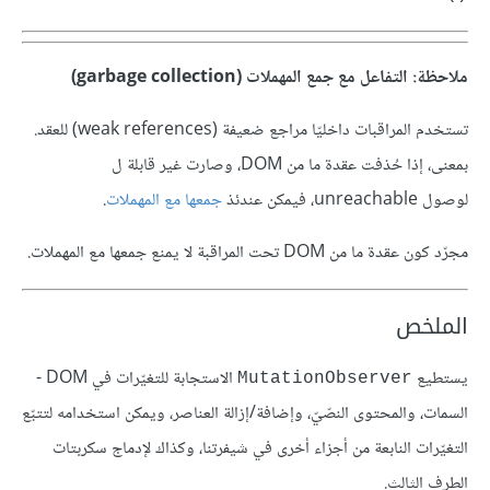
ملاحظة: التفاعل مع جمع المهملات (garbage collection)
تستخدم المراقبات داخليّا مراجع ضعيفة (weak references) للعقد.
بمعنى، إذا حُذفت عقدة ما من DOM، وصارت غير قابلة ل
لوصول unreachable، فيمكن عندئذ
جمعها مع المهملات
.
مجرّد كون عقدة ما من DOM تحت المراقبة لا يمنع جمعها مع المهملات.
الملخص
يستطيع
الاستجابة للتغيّرات في DOM -
MutationObserver
السمات، والمحتوى النصّيّ، وإضافة/إزالة العناصر، ويمكن استخدامه لتتبّع
التغيّرات النابعة من أجزاء أخرى في شيفرتنا، وكذاك لإدماج سكربتات
الطرف الثالث.