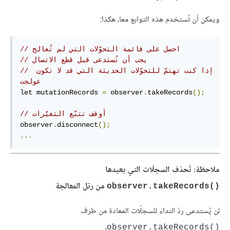
ويمكن أن تُستخدم هذه التوابع معا، هكذا:
// احصل على قائمة التحوّلات التي لم تُعالج
// يجب أن تُستدعى قبل قطع الاتصال
// إذا كنت تهتمّ للتحوّلات الحديثة التي قد لا تكون 
عولجت
let mutationRecords 
=
 observer
.
takeRecords
();
// أوقف تتبّع التغيّرات
observer
.
disconnect
();
...
ملاحظة: تُحذف السجلّات التي يعيدها
من رتل المعالجة
observer.takeRecords()‎
لن يُستدعى ردّ النداء للسجلّات المعادة من طرف
.
observer.takeRecords()‎