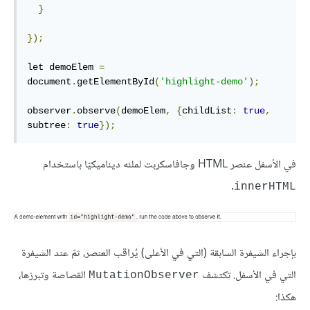
}
});
let demoElem 
=
document
.
getElementById
(
'highlight-demo'
);
observer
.
observe
(
demoElem
,
{
childList
:
true
,
subtree
:
true
});
في اﻷسفل عنصر HTML وجافاسكربت لملئه ديناميكيّا باستخدام
.
innerHTML
بإجراء الشيفرة السابقة (التي في اﻷعلى) يُراقب العنصر، ثمّ عند الشيفرة
التي في اﻷسفل. تكتشف
القصاصة وتبرزها،
MutationObserver
هكذا: