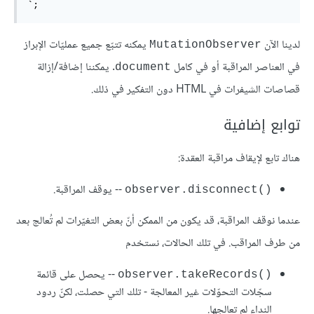
`;
لدينا الآن
يمكنه تتبّع جميع عمليّات الإبراز
MutationObserver
في العناصر المراقبة أو في كامل
. يمكننا إضافة/إزالة
document
قصاصات الشيفرات في HTML دون التفكير في ذلك.
توابع إضافية
هناك تابع لإيقاف مراقبة العقدة:
-- يوقف المراقبة.
observer.disconnect()‎
عندما نوقف المراقبة، قد يكون من الممكن أنّ بعض التغيّرات لم تُعالج بعد
من طرف المراقب. في تلك الحالات، نستخدم
-- يحصل على قائمة
observer.takeRecords()‎
سجّلات التحوّلات غير المعالجة - تلك التي حصلت، لكنّ ردود
النداء لم تعالجها.