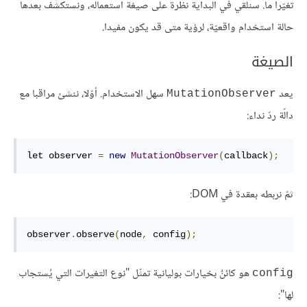
تغيّرا ما. سنلقي في البداية نظرة على صيغة استعماله، ونستكشف بعدها
حالة استخدام واقعيّة، لرؤية متى قد يكون مفيدا.
الصيغة
يعد
سهل الاستخدام. أوّلا، ننشئ مراقبا مع
MutationObserver
دالّة ردّ نداء:
let observer 
=
new
MutationObserver
(
callback
);
ثمّ نربطه بعقدة في DOM:
observer
.
observe
(
node
,
 config
);
هو كائنٌ بخيارات بوليانية تمثّل "نوع التغيرات التي يُستجاب
config
لها":