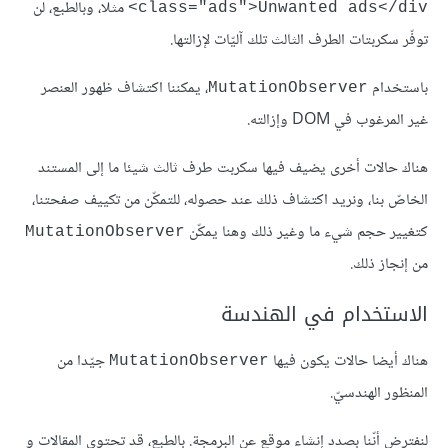
مثلا، وبالطبع، لن
class="ads">Unwanted ads</div>
توفّر سكربتات الطرف الثالث تلك آليّات لإزالتها.
باستخدام
، يمكننا اكتشاف ظهور العنصر
MutationObserver
غير المرغوب في DOM وإزالته.
هناك حالات أخرى يضيف فيها سكربت طرف ثالث شيئا ما إلى المستند
الخاصّ بنا، ونريد اكتشاف ذلك عند حصوله، للتمكّن من تكييف صفحتنا،
كتغيير حجم شيء ما وغير ذلك وهنا يمكّن
MutationObserver
من إنجاز ذلك.
الاستخدام في الهندسة
هناك أيضا حالات يكون فيها
جيّدا من
MutationObserver
المنظور الهندسيّ.
لنفترض أنّنا بصدد إنشاء موقع عن البرمجة. بالطبع، قد تحتوي المقالات و