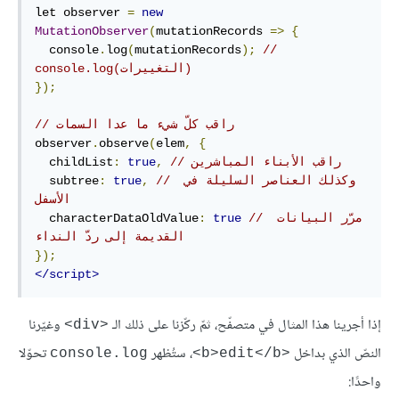
let observer 
=
new
MutationObserver
(
mutationRecords 
=>
{
  console
.
log
(
mutationRecords
);
// 
console.log(التغييرات)
});
// راقب كلّ شيء ما عدا السمات
observer
.
observe
(
elem
,
{
// راقب اﻷبناء المباشرين
,
true
:
  childList
// وكذلك العناصر السليلة في 
,
true
:
  subtree
اﻷسفل
// مرّر البيانات 
true
:
  characterDataOldValue
القديمة إلى ردّ النداء
});
</script>
إذا أجرينا هذا المثال في متصفّح، ثمّ ركّزنا على ذلك الـ
وغيّرنا
<div>
النصّ الذي بداخل
، ستُظهر
تحوّلا
console.log
<b>edit</b>
واحدًا: