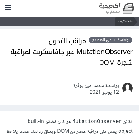
جافاسكربت
مراقب التحول
جافاسكربت في المتصفح
MutationObserver عبر جافاسكربت لمراقبة
شجرة DOM
بواسطة محمد أمين بوقرة
12 يونيو 2021
الكائن
هو كائن مُضمّن built-in
MutationObserver
object يعمل على مراقبة عنصر من DOM ويطلق ردّ نداء عندما يلاحظ