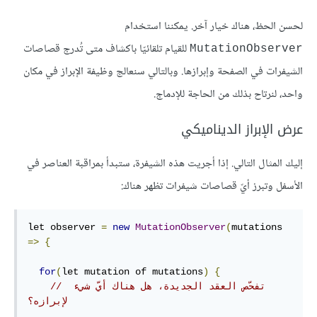
لحسن الحظ، هناك خيار آخر. يمكننا استخدام
للقيام تلقائيّا باكشاف متى تُدرج قصاصات
MutationObserver
الشيفرات في الصفحة وإبرازها. وبالتالي سنعالج وظيفة الإبراز في مكان
واحد، لنرتاح بذلك من الحاجة للإدماج.
عرض الإبراز الديناميكي
إليك المثال التالي. إذا أجريت هذه الشيفرة، ستبدأ بمراقبة العناصر في
اﻷسفل وتبرز أيّ قصاصات شيفرات تظهر هناك:
let observer 
=
new
MutationObserver
(
mutations 
=>
{
for
(
let mutation of mutations
)
{
// تفحّص العقد الجديدة، هل هناك أيّ شيء 
لإبرازه؟