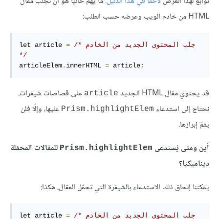
توابع لهذا الغرض
لاحقا في هذا الدليل
. ما يهمّ حاليّا هو أن نجلب مقال
HTML من خادم الويب وعرضه حسب الطلب:
/* جلب المحتوى الجديد من الخادم 
=
let article 
*/
articleElem
.
innerHTML 
=
 article
;
قد يحتوي مقال HTML الجديد
على قصاصات شيفرات.
article
نحتاج إلى استدعاء
عليها، وإلّا فلن
Prism.highlightElem
يتمّ إبرازها.
أين ومتى يُستدعى
للمقالات المحمّلة
Prism.highlightElem
ديناميكيّا؟
يمكننا إلحاق ذلك الاستدعاء بالشيفرة التي تحمّل المقال، هكذا:
/* جلب المحتوى الجديد من الخادم 
=
let article 