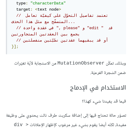
  type
:
"characterData"
  target
:
<
text node
>
// تعتمد تفاصيل التحوّل على كيفيّة تعامل 
المتصفّح مع مثل هذا الحذف...
// في عقدة واحدة ", please" و "edit " قد 
يجمع بين العقدتين المتجاورتين
// أو قد يبقيهما عقدتين نصّيّتين منفصلتين
}];
وبذلك، تمكّن
من الاستجابة لأيّة تغيّرات
MutationObserver
ضمن الشجرة الفرعيّة.
الاستخدام في الإدماج
فيما قد يفيدنا شيء كهذا؟
تصوّر حالة تحتاج فيها إلى إضافة سكربت طرف ثالث يحتوي على وظيفة
مفيدة، لكنّه أيضا يقوم بشيء غير مرغوب كإظهار الإعلانات
<div 