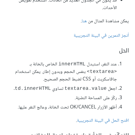
قد يكون في الجدول العديد من الخانات. استخدم تفويض
الأحداث.
يمكن مشاهدة المثال من
هنا
.
أنجز التمرين في البيئة التجريبية
الحل
عند النقر، استبدل
الخاص بالخانة بـ
innerHTML
بنفس الحجم وبدون إطار. يمكن استخدام
<textarea>
جافاسكربت أو CSS لضبط الحجم الصحيح.
اجعل
تساوي
.
td.innerHTML
textarea.value
ركّز على المساحة النصّيّة.
أظهر الأزرار OK/CANCEL تحت الخانة، وعالج النقر عليها.
افتح الحل في البيئة التجريبية
.