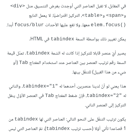
في المقابل، لا تقبل العناصر التي أوجدت بغرض التنسيق، مثل
<div>
و
و
، التركيز افتراضيًّا. لا يعمل التابع
<table>
<span>
معها، ولا تقع عليها الأحداث
أبدا.
focus/blur
elem.focus()‎
يمكن تغيير ذلك بواسطة السمة
في HTML.
tabindex
يصير أيّ عنصر قابلا للتركيز إذا كانت له السّمة
. تمثّل قيمة
tabindex
السمة رقم ترتيب العنصر بين العناصر عند استخدام المفتاح
(أو
Tab
شيء من هذا القبيل) للتنقّل بينها.
هذا يعني لو أنّ لدينا عنصرين، أحدهما له
، والثاني
tabindex="1"‎
له
، فإنّ ضغط المفتاح
في العنصر الأوّل ينقل
Tab
tabindex="2"‎
التركيز إلى العنصر الثاني.
يكون ترتيب التنقّل على النحو التالي: العناصر التي لها
من
tabindex
1 فصاعدا تأتي أوّلا (حسب ترتيب
)، ثمّ العناصر التي ليس
tabindex