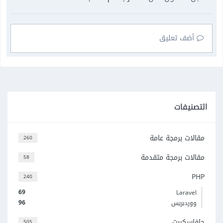
أضف تعليق
التصنيفات
مقالات برمجة عامة
260
مقالات برمجة متقدمة
58
PHP
240
69
Laravel
96
ووردبريس
جافاسكربت
505