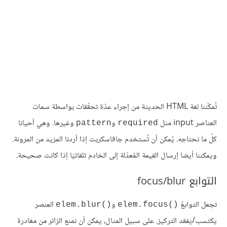
تُمكّننا لغة HTML الحديثة من إجراء عدّة تحقّقات بواسطة سمات
العناصر input مثل
و
وغيرها. وهي أحيانا
pattern
required
كلّ ما نحتاجه. يُمكن أن تُستخدم جافاسكربت إذا أردنا المزيد من المرونة.
ويمكننا أيضا إرسال القيمة المُعدّلة إلى الخادم تلقائيّا إذا كانت صحيحة.
التوابع focus/blur
تجعل التوابعُ
و
العنصر
elem.blur()‎
elem.focus()‎
يكتسب/يفقد التركيز. على سبيل المثال، يمكن أن نمنع الزائر من مغادرة