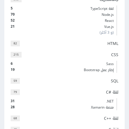
5
لغة TypeScript
70
Node.js
52
React
21
Vue.js
(و 3 أكثر)
HTML
82
CSS
215
6
Sass
19
إطار عمل Bootstrap
SQL
59
لغة C#‎
79
31
‎.NET
28
منصة Xamarin
لغة C++‎
68