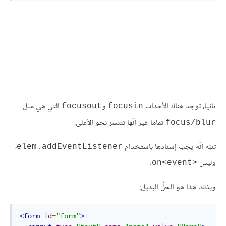
ثانيا، توجد هناك الأحداث
و
التي هي مثل
focusout
focusin
تماما غير أنّها تنتشر نحو الأعلى.
focus/blur
تنبّه أنّه يجب إسنادها باستخدام
،
elem.addEventListener
وليس
.
on<event>‎
وبذلك هذا هو الحلّ البديل:
<form
id
=
"form"
>