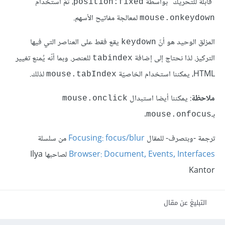
"قابلة للتحريك" بواسطة
، ثمّ استخدام
position:fixed
لمعالجة مفاتيح الأسهم.
mouse.onkeydown
المزلق الوحيد هو أنّ
يقع فقط على العناصر التي فيها
keydown
التركيز. لذا نحتاج إلى إضافة
للعنصر. وبما أنّه يُمنع تغيير
tabindex
HTML، يمكننا استخدام الخاصيّة
لذلك.
mouse.tabIndex
ملاحظة
: يمكننا أيضا استبدال
mouse.onclick
بـ
.
mouse.onfocus
ترجمة -وبتصرف- للمقال
Focusing: focus/blur
من سلسلة
Browser: Document, Events, Interfaces
لصاحبها Ilya
Kantor
التبليغ عن مقال