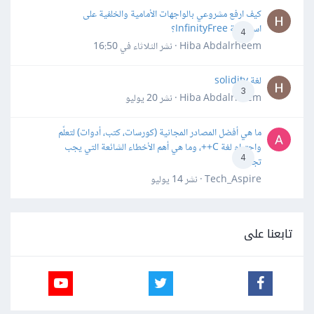
كيف ارفع مشروعي بالواجهات الأمامية والخلفية على
استضافة InfinityFree؟
4
Hiba Abdalrheem · نشر
الثلاثاء في 16:50
لغة solidity
3
Hiba Abdalrheem · نشر
20 يوليو
ما هي أفضل المصادر المجانية (كورسات، كتب، أدوات) لتعلّم
واحترام لغة C++، وما هي أهم الأخطاء الشائعة التي يجب
4
تجنبها؟
Tech_Aspire · نشر
14 يوليو
تابعنا على