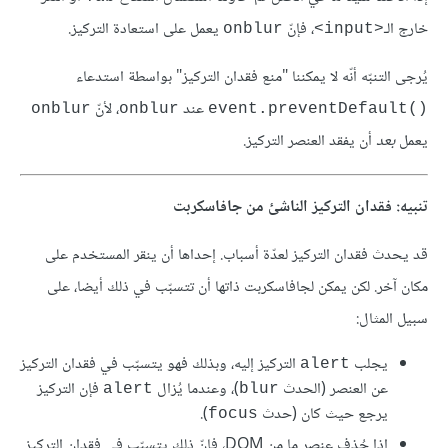
خارج الـ
، فإنّ
يعمل على استعادة التركيز.
onblur
<input>
يُرجى التنبّه أنّه لا يمكننا "منع فقدان التركيز" بواسطة استدعاء
عند
، لأنّ
onblur
onblur
event.preventDefault()‎
يعمل
بعد
أن يفقد العنصر التركيز.
تنبيه: فقدان التركيز الناشئ من جافاسكربت
قد يحدث فقدان التركيز لعدّة أسباب. إحداها أن ينقر المستخدم على
مكان آخر. لكن يمكن لجافاسكربت ذاتها أن تتسبّب في ذلك أيضا، على
سبيل المثال:
يجلب
التركيز إليه، وبذلك فهو يتسبّب في فقدان التركيز
alert
عن العنصر (الحدث
)، وعندما يُزال
فإن التركيز
alert
blur
يرجع حيث كان (حدث
).
focus
إذا حُذف عنصر ما من DOM، فإنّ ذلك يتسبّب في فقدان التركيز