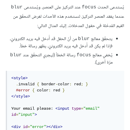
يُستدعى الحدث
عند التركيز على العنصر، ويُستدعى
blur
focus
عندما يفقد العنصر التركيز. لنستخدم هذه الأحداث لغرض التحقّق من
القيم المُدخَلة في حقول المدخلات. إليك المثال التالي:
يتحقّق معالج
من أنّ الحقل قد أُدخل فيه بريد الكترونيّ،
blur
فإذا لم يكن قد أُدخل فيه بريد الكترونيّ، يظهر رسالة خطأ.
يُخفي معالج
رسالة الخطأ (ليجري التحقّق عند
blur
focus
مرّة أخرى).
<style>
.
invalid 
{
 border
-
color
:
 red
;
}
#error
{
 color
:
 red 
}
</style>
Your email please: 
<input
type
=
"email"
id
=
"input"
>
<div
id
=
"error"
></div>