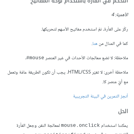
التحكّم في الفأرة باستخدام لوحة المفاتيح
الأهميّة: 4
ركّز على الفأرة، ثمّ استخدم مفاتيح الأسهم لتحريكها.
كما في المثال من
هنا
.
ملاحظة: لا تضع معالجات الأحداث في غير العنصر
.
‎#mouse
ملاحظة أخرى: لا تغيّر HTML/CSS. يجب أن تكون الطريقة عامّة وتعمل
مع أيّ عنصر كا.
أنجز التمرين في البيئة التجريبية
الحل
يمكننا استخدام
لمعالجة النقر، وجعل الفأرة
mouse.onclick