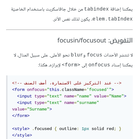
يمكننا إضافة
من خلال جافاسكربت باستخدام الخاصيّة
tabindex
. يكون لذلك نفس الأثر.
elem.tabIndex
التفويض: focusin/focusout
لا تنتشر الأحداث
و
نحو الأعلى. على سبيل المثال، لا
blur
focus
يمكننا إسناد
إلى
لإبرازه، هكذا:
<form>
onfocus
<!-- عند التركيز على الاستمارة، أضف الصنف -->
<form
onfocus
=
"
this
.
className
=
'focused'
"
>
<input
type
=
"text"
name
=
"name"
value
=
"Name"
>
<input
type
=
"text"
name
=
"surname"
value
=
"Surname"
>
</form>
<style>
.
focused 
{
 outline
:
1px
 solid red
;
}
</style>