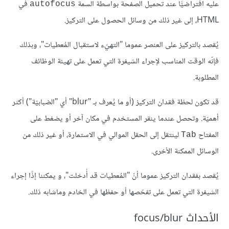
عليه افتراضيًّا عند تحميل الصفحة بواسطة السمة
في
autofocus
HTML، إلى غير ذلك من وسائل الحصول على التركيز.
يُقصد بالتركيز على العنصر عموما "التهيّء لاستقبال المُعطيات"، وبذلك
فإنّه الوقت المناسب لإجراء الشيفرة التي تعمل على تهيئة الوظائف
المطلوبة.
قد تكون لحظة فقدان التركيز (أو ما يُعرف بـ "blur" أي "الضبابيّة") أكثر
أهميّة. وتحصل عندما ينقر المستخدم في مكان آخر أو يضغط على
المفتاح
لينتقل إلى الحقل الموالي في الاستمارة، أو غير ذلك من
Tab
الوسائل الممكنة الأخرى.
يُقصد بفقدان التركيز عموما أنّ "المُعطيات قد أُدخلت"، و يمكننا إذًا إجراء
الشيفرة التي تعمل على تفحّصها أو حفظها في الخادم وماشابه ذلك.
الأحداث focus/blur