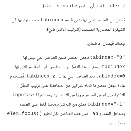
لها
(أي عناصر
العاديّة).
<input>
tabindex
يُنتقل إلى العناصر التي لها نفس قيمة
حسب ترتيبها في
tabindex
الشيفرة المصدريّة للمستند (الترتيب الافتراضيّ).
وهناك قيمتان خاصّتان:
تجعل العنصر ضمن العناصر التي ليس لها
tabindex="0"‎
. بمعنى، عند التنقّل بين العناصر، تأتي العناصر التي لها
tabindex
بعد العناصر التي لها
. تُستخدم
tabindex ≥ 1
tabindex=0
عادة لجعل عنصر ما قابلا للتركيز، مع المحافظة على ترتيب التنقّل
الافتراضيّ. لجعل العنصر جزءًا من الاستمارة ومضاهيا لـ
.
<input>
تمكّن من التركيز برمجيّا فقط على العنصر.
tabindex="-1"‎
يتجاهل المفتاح
مثل هذه العناصر، لكنّ التابع
elem.focus()‎
Tab
يعمل معها.