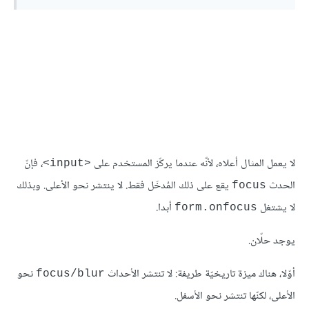
لا يعمل المثال أعلاه، لأنّه عندما يركّز المستخدم على
، فإنّ
<input>
الحدث
يقع على ذلك المُدخَل فقط. لا ينتشر نحو الأعلى. وبذلك
focus
لا يشتغل
أبدا.
form.onfocus
يوجد حلّان.
أوّلا، هناك ميزة تاريخيّة طريفة: لا تنتشر الأحداث
نحو
focus/blur
الأعلى، لكنّها تنتشر نحو الأسفل.