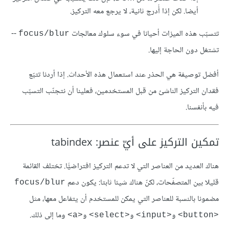
أيضا. لكن إذا أُدرج ثانية، لا يرجع معه التركيز.
تتسبّب هذه الميزات أحيانا في سوء سلوك معالجات
--
focus/blur
تشتغل دون الحاجة إليها.
أفضل توصيفة هي الحذر عند استعمال هذه الأحداث. إذا أردنا تتبّع
فقدان التركيز الناشئ من قبل المستخدمين، فعلينا أن نتجنّب التسبّب
فيه بأنفسنا.
تمكين التركيز على أيّ عنصر: tabindex
هناك العديد من العناصر التي لا تدعم التركيز افتراضيًّا. تختلف القائمة
قليلا بين المتصفّحات، لكنّ هناك شيئا ثابتا: يكون دعم
focus/blur
مضمونا بالنسبة للعناصر التي يمكن للمستخدم أن يتفاعل معها، مثل
و
و
و
وما إلى ذلك.
<a>
<select>
<input>
<button>