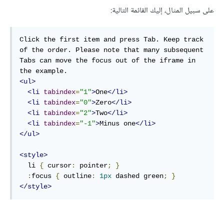
على سبيل المثال، إليك القائمة التالية:
Click the first item and press Tab. Keep track 
of the order. Please note that many subsequent 
Tabs can move the focus out of the iframe in 
<ul>
<li
tabindex
=
"1"
>
One
</li>
<li
tabindex
=
"0"
>
Zero
</li>
<li
tabindex
=
"2"
>
Two
</li>
<li
tabindex
=
"-1"
>
Minus one
</li>
</ul>
<style>
  li 
{
 cursor
:
 pointer
;
}
:
focus 
{
 outline
:
1px
 dashed green
;
}
</style>