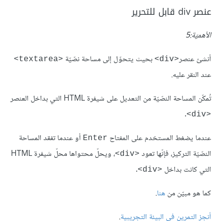
عنصر div قابل للتحرير
الأهميّة:5
أنشئ عنصر
بحيث يتحوّل إلى مساحة نصّيّة
<textarea>
<div>
عند النقر عليه.
تُمكّن المساحة النصّيّة من التعديل على شيفرة HTML التي بداخل العنصر
.
<div>
عندما يضغط المستخدم على المفتاح
أو عندما تفقد المساحة
Enter
النصّيّة التركيز، فإنّها تعود
، ويحلّ محتواها محلّ شيفرة HTML
<div>
التي كانت بداخل
.
<div>
كما هو مبيّن من
هنا
.
أنجز التمرين في البيئة التجريبية
.