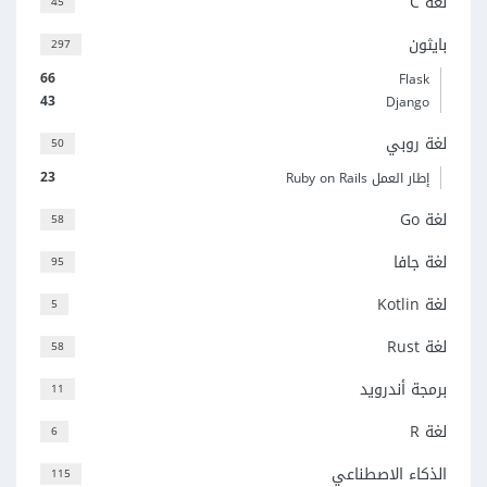
لغة C
45
بايثون
297
66
Flask
43
Django
لغة روبي
50
23
إطار العمل Ruby on Rails
لغة Go
58
لغة جافا
95
لغة Kotlin
5
لغة Rust
58
برمجة أندرويد
11
لغة R
6
الذكاء الاصطناعي
115