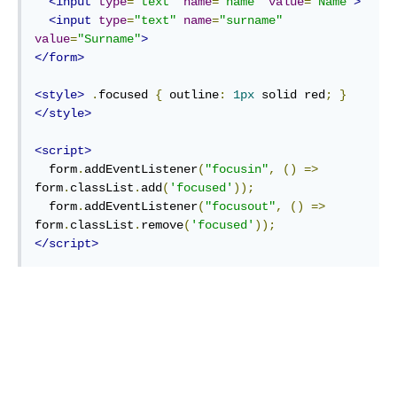
<input
type
=
"text"
name
=
"name"
value
=
"Name"
>
<input
type
=
"text"
name
=
"surname"
value
=
"Surname"
>
</form>
<style>
.
focused 
{
 outline
:
1px
 solid red
;
}
</style>
<script>
  form
.
addEventListener
(
"focusin"
,
()
=>
form
.
classList
.
add
(
'focused'
));
  form
.
addEventListener
(
"focusout"
,
()
=>
form
.
classList
.
remove
(
'focused'
));
</script>