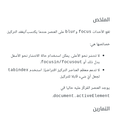
الملخص
تقع الأحداث
و
على العنصر عندما يكتسب/يفقد التركيز.
blur
focus
خصائصها هي:
لا تنتشر نحو الأعلى. يمكن استخدام حالة الانتشار نحو الأسفل
بدل ذلك أو
.
focusin/focusout
لا تدعم معظم العناصر التركيز افتراضيًّا. استخدم
tabindex
لجعل أيّ شيء قابلا للتركيز.
يوجد العنصر المُركّز عليه حاليا في
.
document.activeElement
التمارين