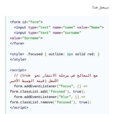
سيعمل هذا:
<form
id
=
"form"
>
<input
type
=
"text"
name
=
"name"
value
=
"Name"
>
<input
type
=
"text"
name
=
"surname"
value
=
"Surname"
>
</form>
<style>
.
focused 
{
 outline
:
1px
 solid red
;
}
</style>
<script>
// (true ضع المعالج في مرحلة الانتشار نحو 
اﻷسفل (قيمة الوسيط اﻷخير 
  form
.
addEventListener
(
"focus"
,
()
=>
form
.
classList
.
add
(
'focused'
),
true
);
  form
.
addEventListener
(
"blur"
,
()
=>
form
.
classList
.
remove
(
'focused'
),
true
);
</script>