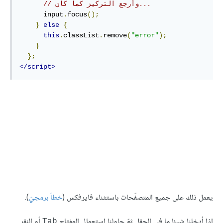
// وأرجع التركيز كما كان...
      input
.
focus
();
}
else
{
this
.
classList
.
remove
(
"error"
);
}
};
</script>
يعمل ذلك على جميع المتصفّحات باستثناء فايرفكس (
خطأ برمجيّ
).
إذا أدخلنا شيئا ما في الحقل ثمّ حاولنا استعمال المفتاح
أو النقر
Tab