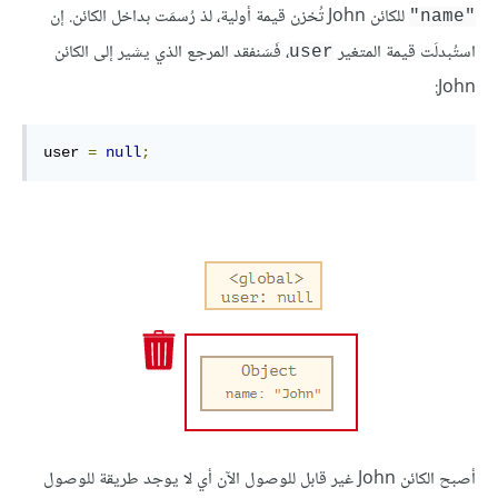
للكائن John تُخزن قيمة أولية، لذ رُسمَت بداخل الكائن. إن
"name"
استُبدلَت قيمة المتغير
، فَسَنفقد المرجع الذي يشير إلى الكائن
user
John:
user 
=
null
;
أصبح الكائن John غير قابل للوصول الآن أي لا يوجد طريقة للوصول