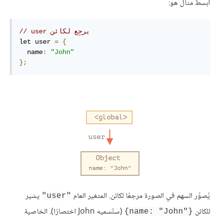
أبسط مثال هو:
// user يرجِع لكائن
let user 
=
{
  name
:
"John"
};
يُصوِّر السهم في الصورة مرجعًا لكائن. المتغير العام
يشير
"user"
للكائن
(سنُسميه John اختصارًا). الخاصية
{name: "John"‎}