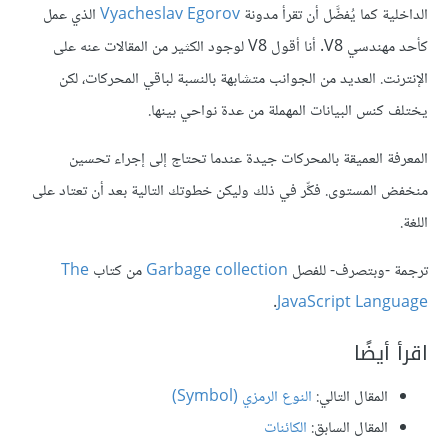
الداخلية كما يُفضَّل أن تقرأ مدونة
Vyacheslav Egorov
الذي عمل
كأحد مهندسي V8. أنا أقول V8 لوجود الكثير من المقالات عنه على
الإنترنت. العديد من الجوانب متشابهة بالنسبة لباقي المحركات، لكن
يختلف كنس البيانات المهملة من عدة نواحي بينها.
المعرفة العميقة بالمحركات جيدة عندما تحتاج إلى إجراء تحسين
منخفض المستوى. فكِّر في ذلك وليكن خطوتك التالية بعد أن تعتاد على
اللغة.
ترجمة -وبتصرف- للفصل
Garbage collection
من كتاب
The
.
JavaScript Language
اقرأ أيضًا
المقال التالي:
النوع الرمزي (Symbol)
المقال السابق:
الكائنات