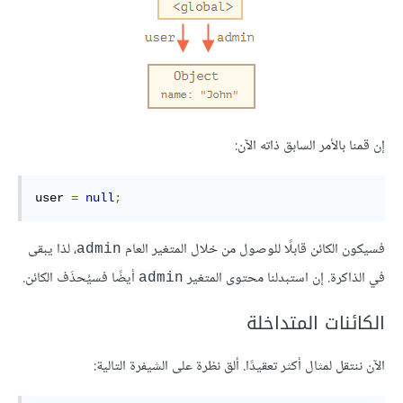
إن قمنا بالأمر السابق ذاته الآن:
user 
=
null
;
فسيكون الكائن قابلًا للوصول من خلال المتغير العام
، لذا يبقى
admin
في الذاكرة. إن استبدلنا محتوى المتغير
أيضًا فسيُحذَف الكائن.
admin
الكائنات المتداخلة
الآن ننتقل لمثال أكثر تعقيدًا. ألق نظرة على الشيفرة التالية: