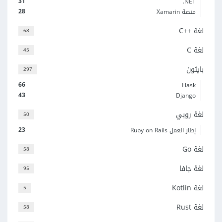
31
‎.NET
28
منصة Xamarin
لغة C++‎
68
لغة C
45
بايثون
297
66
Flask
43
Django
لغة روبي
50
23
إطار العمل Ruby on Rails
لغة Go
58
لغة جافا
95
لغة Kotlin
5
لغة Rust
58