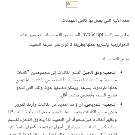
هذه الآلية التي يعمل بها كانس المهملات.
تطبق محركات JavaScript العديد من التحسينات لتحسين هذه
الخوارزمية وتسريع عملها بطريقة لا تؤثر على سرعة التنفيذ.
بعض التحسينات:
التجميع وفق الجيل
: تُقَسَّم الكائنات إلى مجموعتين: "كائنات
جديدة" و "كائنات قديمة". تُنشَأ العديد من الكائنات ثمَّ تؤدي
عملها ثمَّ تموت بسرعة، ويمكن تنظيفها بقوة. وتلك التي تنجو
تصبح قديمة وتُفحَص بوتيرة أقل.
التجميع التدريجي
: إن وُجِد العديد من الكائنات وأردنا المرور
خلال جميع الكائنات وتحديدها دفعة واحدة، فقد يأخذ ذلك وقتًا
ويظهِِر آنذاك تأخيرٌ ملحوظٌ في التنفيذ، لذا يحاول المُحرِّك تقسيم
عملية كنس البيانات المهملة إلى أجزاء ثم تنفيذ الأجزاء واحدًا تلو
الآخر بشكل منفصل. قد يتطلب ذلك إجراء حسابات إضافية لتتبع