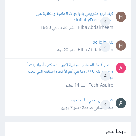
كيف ارفع مشروعي بالواجهات الأمامية والخلفية على
استضافة InfinityFree؟
4
Hiba Abdalrheem · نشر
الثلاثاء في 16:50
لغة solidity
3
Hiba Abdalrheem · نشر
20 يوليو
ما هي أفضل المصادر المجانية (كورسات، كتب، أدوات) لتعلّم
واحترام لغة C++، وما هي أهم الأخطاء الشائعة التي يجب
4
تجنبها؟
Tech_Aspire · نشر
14 يوليو
كم علي ان اعطي وقت للدورة
4
محمد سداتي صامد2 · نشر
7 يوليو
تابعنا على