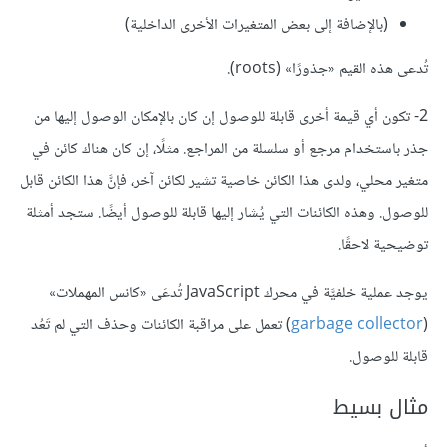
(بالإضافة إلى بعض المتغيرات الأخرى الداخلية)
تُدعى هذه القيم «جذورًا» (roots).
2- تكون أي قيمة أخرى قابلة للوصول إن كان بالإمكان الوصول إليها من
جذر باستخدام مرجع أو سلسلة من المراجع. مثلًا، إن كان هناك كائن في
متغير محلي، ولدى هذا الكائن خاصية تشير لكائن آخر، فإنَّ هذا الكائن قابل
للوصول. وهذه الكائنات التي يُشار إليها قابلة للوصول أيضًا. ستجد أمثلة
توضيحية لاحقًا.
يوجد عملية خلفيَّة في محرك JavaScript تُدعَى «كانس المهملات»
(
garbage collector
) تعمل على مراقبة الكائنات وحذف التي لم تَعُد
قابلة للوصول.
مثال بسيط