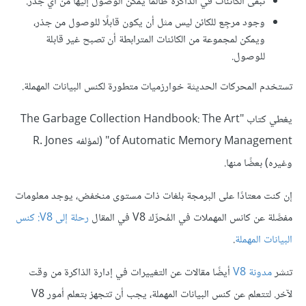
تبقى الكائنات في الذاكرة طالما يمكن الوصول إليها من أي جذر.
وجود مرجِع للكائن ليس مثل أن يكون قابلًا للوصول من جذر،
ويمكن لمجموعة من الكائنات المترابطة أن تصبح غير قابلة
للوصول.
تستخدم المحركات الحديثة خوارزميات متطورة لكنس البيانات المهملة.
يغطي كتاب "The Garbage Collection Handbook: The Art
of Automatic Memory Management" (لمؤلفه R. Jones
وغيره) بعضًا منها.
إن كنت معتادًا على البرمجة بلغات ذات مستوى منخفض، يوجد معلومات
مفصَّلة عن كانس المهملات في المُحرِّك V8 في المقال
رحلة إلى V8: كنس
البيانات المهملة
.
تنشر
مدونة V8
أيضًا مقالات عن التغييرات في إدارة الذاكرة من وقت
لآخر. لتتعلم عن كنس البيانات المهملة، يجب أن تتجهز بتعلم أمور V8