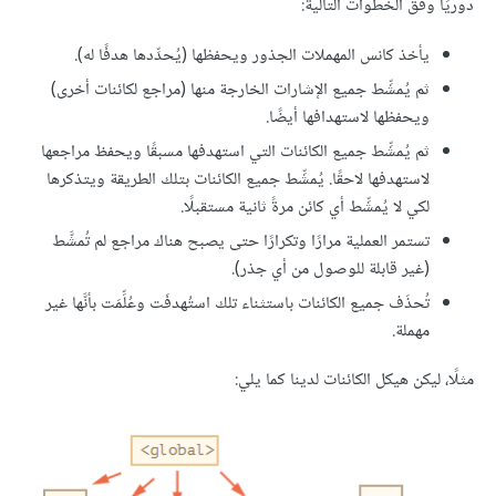
دوريًا وفق الخطوات التالية:
يأخذ كانس المهملات الجذور ويحفظها (يُحدِّدها هدفًا له).
ثم يُمشِّط جميع الإشارات الخارجة منها (مراجع لكائنات أخرى)
ويحفظها لاستهدافها أيضًا.
ثم يُمشِّط جميع الكائنات التي استهدفها مسبقًا ويحفظ مراجعها
لاستهدفها لاحقًا. يُمشِّط جميع الكائنات بتلك الطريقة ويتذكرها
لكي لا يُمشِّط أي كائن مرةً ثانية مستقبلًا.
تستمر العملية مرارًا وتكرارًا حتى يصبح هناك مراجع لم تُمشَّط
(غير قابلة للوصول من أي جذر).
تُحذَف جميع الكائنات باستثناء تلك استُهدفَت وعُلِّمَت بأنَّها غير
مهملة.
مثلًا، ليكن هيكل الكائنات لدينا كما يلي: