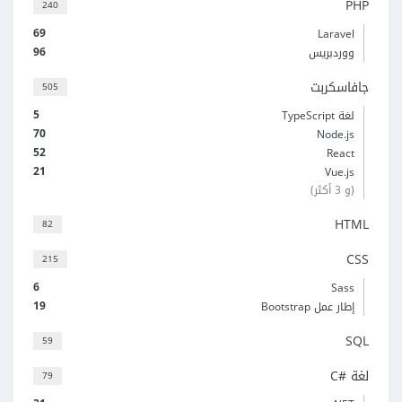
PHP
240
69
Laravel
96
ووردبريس
جافاسكربت
505
5
لغة TypeScript
70
Node.js
52
React
21
Vue.js
(و 3 أكثر)
HTML
82
CSS
215
6
Sass
19
إطار عمل Bootstrap
SQL
59
لغة C#‎
79