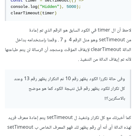
const
 timer 
=
 setTimeout
(()
=>
console
.
log
(
"Hidden"
),
5000
);
clearTimeout
(
timer
)
لاحظ أن ال timer في الكود السابق هو الرقم الذي تم إعادة
من setTimeout وهو مثل الرقم 4 و 7 . وقمنا بإستخدامه بداخل
الدالة clearTimeout لإيقاف المؤقت وستجد أن الرسالة لن يتم طباعتها
لأنه تم إيقاف الدالة من التنفيذ .
وفى حالة تكررا الكود يظهر رقم 10 ثم التكرار يظهر رقم 13 وعند
كل تكرار للكود يظهر رقم قبل نتيجة الكود كما هو موضح
بالاسكرين؟!!
كما أخبرتك مع كل تكرار وتنفيذ ل setTimeout يتم إعادة معرف فريد
لهذه الدالة أى أنه أى رقم يظهر لك فهو المعرف الخاص ب setTimeout