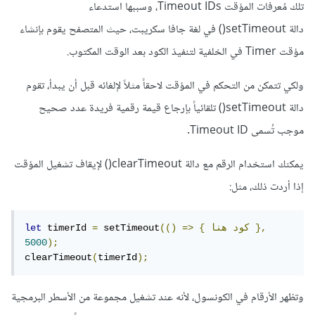
تلك مُعرفات المؤقت Timeout IDs، وسببها استدعاء
دالة setTimeout() في لغة جافا سكريبت، حيث المتصفح يقوم بإنشاء
مؤقت Timer في الخلفية لتنفيذ الكود بعد الوقت المكتوب.
ولكي تتمكن من التحكم في المؤقت لاحقاً مثلاً لإلغائه قبل أن يبدأ، تقوم
دالة setTimeout() تلقائياً بإرجاع قيمة رقمية فريدة عدد صحيح
موجب تُسمى Timeout ID.
يمكنك استخدام الرقم مع دالة clearTimeout() لإيقاف تشغيل المؤقت
إذا أردت ذلك، مثل:
},
كود
هنا
{
=>
(()
 setTimeout
=
 timerId 
let
5000
);
clearTimeout
(
timerId
);
وتظهر الأرقام في الكونسول، لأنه عند تشغيل مجموعة من الأسطر البرمجية