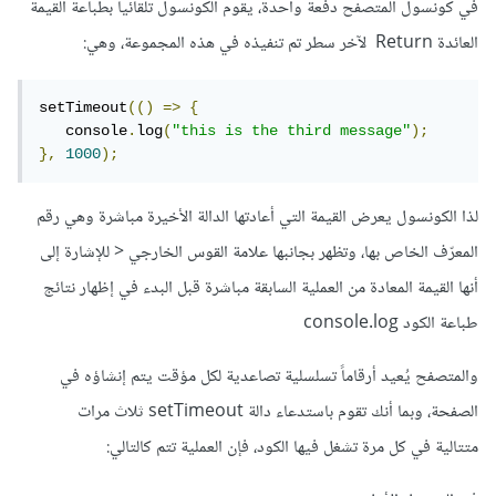
في كونسول المتصفح دفعة واحدة، يقوم الكونسول تلقائياً بطباعة القيمة
العائدة Return لآخر سطر تم تنفيذه في هذه المجموعة، وهي:
setTimeout
(()
=>
{
   console
.
log
(
"this is the third message"
);
},
1000
);
لذا الكونسول يعرض القيمة التي أعادتها الدالة الأخيرة مباشرة وهي رقم
المعرّف الخاص بها، وتظهر بجانبها علامة القوس الخارجي < للإشارة إلى
أنها القيمة المعادة من العملية السابقة مباشرة قبل البدء في إظهار نتائج
طباعة الكود console.log
والمتصفح يُعيد أرقاماً تسلسلية تصاعدية لكل مؤقت يتم إنشاؤه في
الصفحة، وبما أنك تقوم باستدعاء دالة setTimeout ثلاث مرات
متتالية في كل مرة تشغل فيها الكود، فإن العملية تتم كالتالي: