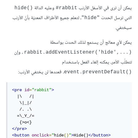
يمكن أن ترى في الأسفل الأرنب
وعليه الدالة
hide()‎
rabbit#
التي ترسل الحدث
، لتعلم جميع الأطراف المعنيّة بأنّ الأرنب
"hide"
سيختفي.
يمكن لأي معالج أن يستمع لذلك الحدث بواسطة
، وإن
rabbit.addEventListener('hide',...)‎
تتطلّب الأمر، يمكنه إلغاء الفعل باستخدام
. فعندها لن يختفي الأرنب:
event.preventDefault()‎
<pre
id
=
"rabbit"
>
  |\   /|

   \|_|/

   /. .\

  =\_Y_/=

</pre>
<button
onclick
=
"
hide
()
"
>
Hide()
</button>