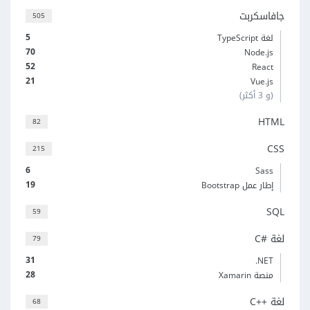
جافاسكربت
505
5
لغة TypeScript
70
Node.js
52
React
21
Vue.js
(و 3 أكثر)
HTML
82
CSS
215
6
Sass
19
إطار عمل Bootstrap
SQL
59
لغة C#‎
79
31
‎.NET
28
منصة Xamarin
لغة C++‎
68