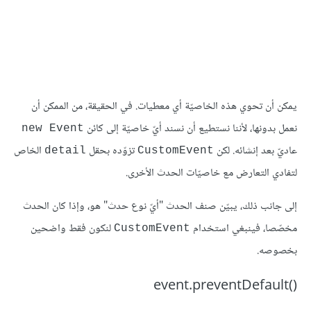
يمكن أن تحوي هذه الخاصيّة أي معطيات. في الحقيقة، من الممكن أن
نعمل بدونها، لأننا نستطيع أن نسند أيّ خاصيّة إلى كائن
new Event
عاديّ بعد إنشائه. لكن
تزوّده بحقل
الخاص
detail
CustomEvent
لتفادي التعارض مع خاصيّات الحدث الأخرى.
إلى جانب ذلك، يبيّن صنف الحدث "أيّ نوع حدث" هو، وإذا كان الحدث
مخصّصا، فينبغي استخدام
لنكون فقط واضحين
CustomEvent
بخصوصه.
()event.preventDefault