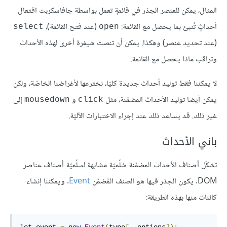
المثال، يمكن للعنصر الجذر في قائمةٍ تعمل بواسطة جافاسكربت افتعال
أحداثٍ تُنبئ بما يحصل مع القائمة:
(عند فتح القائمة)،
select
open
(عند تحديد عنصر) وهكذا. يمكن أن تنصت شيفرة أخرى لهذه الأحداث
وتراقب ماذا يحصل مع القائمة.
لا يمكننا فقط توليد أحداث جديدة كليّا، نخترعها لأغراضنا الخاصّة، ولكن
يمكن أيضا توليد اﻷحداث المضمّنة، مثل
و
إلى
mousedown
click
غير ذلك. قد يساعد ذلك عند إجراء الاختبارات الآليّة.
باني الأحداث
تشكّل أصناف الأحداث المضمّنة سُلّميّة مشابهة لسلّميّة أصناف عناصر
DOM. يكون الجذر فيها هو الصنف المُضمّن
Event
. ويمكننا إنشاء
كائنات منها بهذه الطريقة: