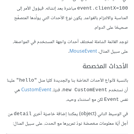
مباشرة بعد إنشائه. فيؤول الأمر إلى
event.clientX=100
المناسبة والالتزام بالقواعد. يكون نوع الأحداث التي يولّدها المتصفّح
صحيحًا على الدوام.
توجد القائمة الشاملة لمختلف أحداث واجهة المستخدم في المواصفة،
على سبيل المثال،
MouseEvent
.
الأحداث المخصصة
بالنسبة لأنواع الأحداث الخاصّة بنا والجديدة كليّا مثل
علينا
"hello"
أن نستخدم
. فنيّا،
CustomEvent
هي
new CustomEvent
نفس
لكن مع استثناء وحيد.
Event
في الوسيط الثاني (object) يمكننا إضافة خاصيّة أخرى
من
detail
أجل أيّة معلومات مخصصّة نودّ تمريرها مع الحدث. على سبيل المثال: