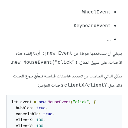
WheelEvent
KeyboardEvent
…
ينبغي أن نستخدمها عوضا عن
إذا أردنا إنشاء هذه
new Event
الأحداث. على سبيل المثال،
.
new MouseEvent("click")‎
يمكّن الباني المناسب من تحديد خاصيّات قياسية تتعلّق بنوع الحدث
ذاك. مثل
لأحداث المؤشر:
clientX/clientY
let event 
=
new
MouseEvent
(
"click"
,
{
  bubbles
:
true
,
  cancelable
:
true
,
  clientX
:
100
,
  clientY
:
100