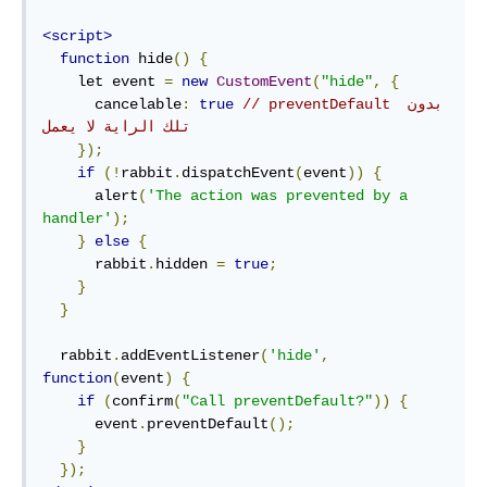
<script>
function
 hide
()
{
    let event 
=
new
CustomEvent
(
"hide"
,
{
// preventDefault بدون 
true
:
      cancelable
تلك الراية لا يعمل
});
if
(!
rabbit
.
dispatchEvent
(
event
))
{
      alert
(
'The action was prevented by a 
handler'
);
}
else
{
      rabbit
.
hidden 
=
true
;
}
}
  rabbit
.
addEventListener
(
'hide'
,
function
(
event
)
{
if
(
confirm
(
"Call preventDefault?"
))
{
      event
.
preventDefault
();
}
});