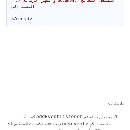
// و يظهر الرسالة document سيشتغل المعالج 
المسند إلى
</script>
ملاحظات:
يجب أن نستخدم
لأحداثنا
addEventListener
المخصصة، لأن
توجد فقط للأحداث المضمّنة، فلا
on<event>‎