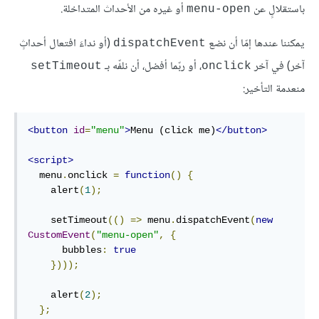
باستقلالٍ عن
أو غيره من اﻷحداث المتداخلة.
menu-open
يمكننا عندها إمّا أن نضع
(أو نداءَ افتعال أحداثٍ
dispatchEvent
آخر) في آخر
، أو ربّما أفضل، أن نلفّه بـ
setTimeout
onclick
منعدمة التأخير:
<button
id
=
"menu"
>
Menu (click me)
</button>
<script>
  menu
.
onclick 
=
function
()
{
    alert
(
1
);
    setTimeout
(()
=>
 menu
.
dispatchEvent
(
new
CustomEvent
(
"menu-open"
,
{
      bubbles
:
true
})));
    alert
(
2
);
};