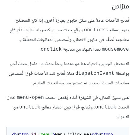
متزامن
تُعالَج الأحداث عادةً على شكل طابور. بعبارة أخرى، إذا كان المتصفّح
يقوم بمعالجة
ووقع حدث جديد، كتحريك الفأرة مثلًا، فإن
onclick
معالجته تُصفّ في طابور الانتظار، وتُستدعى المعالجات المتعلّقة بـ
بعد الانتهاء من معالجة
.
onclick
mousemove
الاستثناء الجدير بالانتباه هنا هو عندما ينشأ حدث من داخل حدث آخر،
بواسطة
مثلا. تُعالج تلك الأحداث فورًا: تُستدعى
dispatchEvent
معالجات الحدث الجديد ثم تستمر معالجة الحدث الحالية.
على سبيل المثال، في الشيفرة أدناه يُفتعل الحدث
خلال
menu-open
الحدث
. ويُعالَج فورًا دون انتظار معالج
من
onclick
onclick
الانتهاء:
<button
id
=
"menu"
>
Menu (click me)
</button>