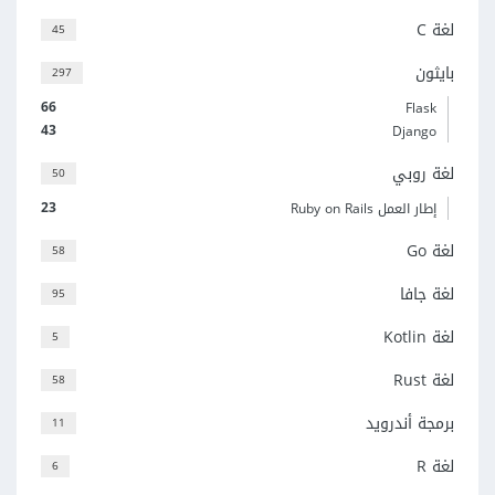
لغة C
45
بايثون
297
66
Flask
43
Django
لغة روبي
50
23
إطار العمل Ruby on Rails
لغة Go
58
لغة جافا
95
لغة Kotlin
5
لغة Rust
58
برمجة أندرويد
11
لغة R
6