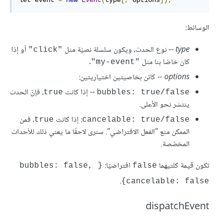
let event 
=
new
Event
(
type
[,
 options
]);
الوسائط:
type
-- نوع الحدث، ويكون سلسلة نصيّة مثل
أو إذا
"click"
كان خاصّا بنا مثل
.
"my-event"
options
-- كائن بخاصيتين اختياريتين:
-- إذا كانت
، فإنّ الحدث
true
bubbles: true/false
ينتشر نحو الأعلى.
: إذا كانت
، فمن
true
cancelable: true/false
الممكن منع "الفعل الافتراضي". سنرى لاحقًا ما يعني ذلك للأحداث
المخصّصة.
تكون قيمة كلتيهما
افتراضيّا:
{bubbles: false, 
false
.
cancelable: false}
dispatchEvent