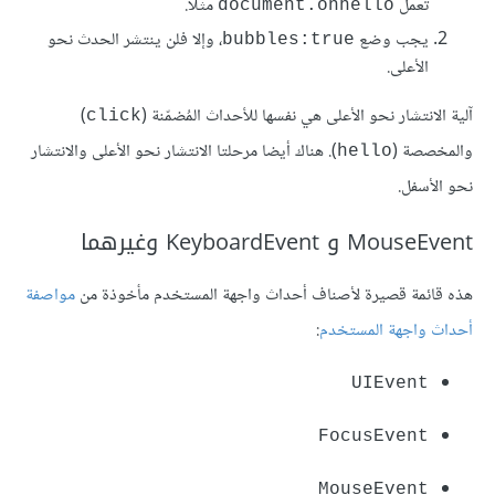
تعمل
مثلا.
document.onhello
يجب وضع
، وإلا فلن ينتشر الحدث نحو
bubbles:true
الأعلى.
آلية الانتشار نحو الأعلى هي نفسها للأحداث المُضمّنة (
)
click
والمخصصة (
). هناك أيضا مرحلتا الانتشار نحو الأعلى والانتشار
hello
نحو الأسفل.
MouseEvent و KeyboardEvent وغيرهما
هذه قائمة قصيرة لأصناف أحداث واجهة المستخدم مأخوذة من
مواصفة
أحداث واجهة المستخدم
:
UIEvent
FocusEvent
MouseEvent