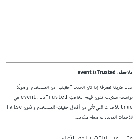
ملاحظة: event.isTrusted
هناك طريقة لمعرفة إذا كان الحدث "حقيقيّا" من المستخدم أو مولّدًا
بواسطة سكربت. تكون قيمة الخاصيّة
هي
event.isTrusted
للأحداث التي تأتي من أفعال حقيقيّة للمستخدم و تكون
false
true
للأحداث المولّدة بواسطة سكربت.
مثال عن الانتشار نحو الأعلى