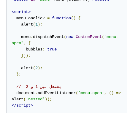
<script>
  menu
.
onclick 
=
function
()
{
    alert
(
1
);
    menu
.
dispatchEvent
(
new
CustomEvent
(
"menu-
open"
,
{
      bubbles
:
true
}));
    alert
(
2
);
};
//  يفتعل بين 1 و 2
  document
.
addEventListener
(
'menu-open'
,
()
=>
alert
(
'nested'
));
</script>