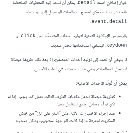
خيار إضافيّ اسمه
، يمكن أن نسند إليه المعطيات المختصّة
detail
بالحدث. وبذلك يمكن لجميع المعالجات الوصول إليها بواسطة
.
event.detail
بالرغم من الإمكانيّة التقنيّة لتوليد أحداث المتصفّح مثل
أو
click
، فينبغي استخدامها بحذرٍ شديد.
keydown
لا ينبغي أن نعمد إلى توليد أحداث المتصفّح، إذ يعدّ ذلك طريقة مبتذلة
لتشغيل المعالجات. وهي هندسة سيّئة في أغلب اﻷحيان.
يمكن أن تُولّد اﻷحداث اﻷصليّة:
كطريقة مبتذلة لجعل مكتبات الطرف الثالث تعمل كما يجب، إذا لم
تكن توفّر وسائل أخرى للتفاعل معها.
عند إجراء الاختبارات الآليّة، مثل "النقر على الزرّ" من خلال
السكربت لمعرفة ما إذا كانت الواجهة تستجيب بشكل صحيح.