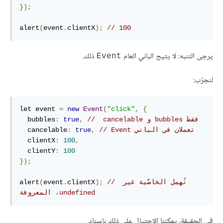
});
alert
(
event
.
clientX
);
// 100
يرجى التنبه: لا يتيح الباني العام
ذلك.
Event
لنجرّب:
let event 
=
new
Event
(
"click"
,
{
//  cancelable و bubbles فقط  
,
true
:
  bubbles
// Event تعملان في الباني
,
true
:
  cancelable
  clientX
:
100
,
  clientY
:
100
});
// تُهمل الخاصّية غير 
);
clientX
.
event
(
alert
المعروفة ،undefined
في الحقيقة، يمكننا الاحتيال على ذلك بإسناد