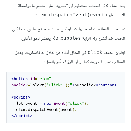
بعد إنشاء كائن الحدث، نستطيع أن "نجريه" على عنصرٍ ما بواسطة
الاستدعاء
.
elem.dispatchEvent(event)‎
تستجيب المعالجات له حينها كما لو كان حدث متصفّح عادي. وإذا كان
الحدث قد أنشئ وله الراية
، فإنّه ينتشر نحو الأعلى.
bubbles
ابتُدِئ الحدث
في المثال أدناه من خلال جافاسكربت. يعمل
click
المعالج بنفس الطريقة كما لو أن الزرّ قد نُقر بالفعل:
<button
id
=
"elem"
onclick
=
"
alert
(
'Click!'
);
"
>
Autoclick
</button>
<script>
  let event 
=
new
Event
(
"click"
);
  elem
.
dispatchEvent
(
event
);
</script>