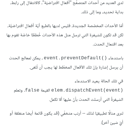
لدى العديد من أحداث المتصفّح "أفعال افتراضيّة"، كالانتقال إلى رابط،
بداية تحديد، وما إلى ذلك.
أمّا الأحداث المخصّصة الجديدة، فليس لديها بالطبع أيّة أفعال افتراضيًّة،
لكن قد تكون للشيفرة التي ترسل مثل هذه الأحداث خُططًا خاصّة تقوم بها
بعد افتعال الحدث.
باستدعاء
، يمكن لمعالج الحدث
event.preventDefault()‎
أن يرسل إشارة بإنّ تلك الأفعال المخطّط لها يجب أن تُلغى.
في تلك الحالة يعيد الاستدعاء
القيمة
. وتعلم
false
elem.dispatchEvent(event)‎
الشيفرةُ التي أرسلت الحدث بأنّ عليها ألا تكمل.
لنرى مثالًا تطبيقيّا لذلك -- أرنب متخفّي (قد يكون قائمة أيضا منغلقة أو
أيّ شيئ آخر).