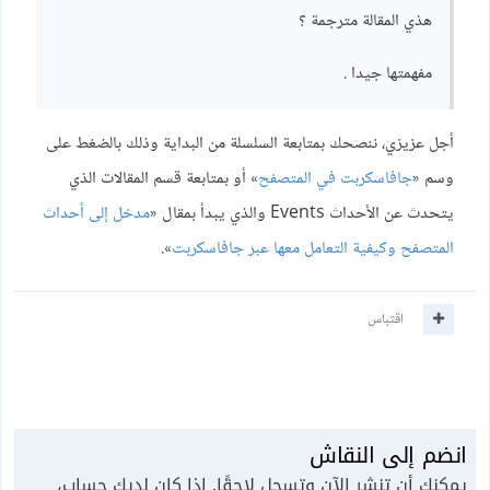
هذي المقالة مترجمة ؟
مفهمتها جيدا .
أجل عزيزي، ننصحك بمتابعة السلسلة من البداية وذلك بالضغط على
وسم «
جافاسكربت في المتصفح
» أو بمتابعة قسم المقالات الذي
يتحدث عن الأحداث Events والذي يبدأ بمقال «
مدخل إلى أحداث
المتصفح وكيفية التعامل معها عبر جافاسكربت
».
اقتباس
انضم إلى النقاش
يمكنك أن تنشر الآن وتسجل لاحقًا. إذا كان لديك حساب،