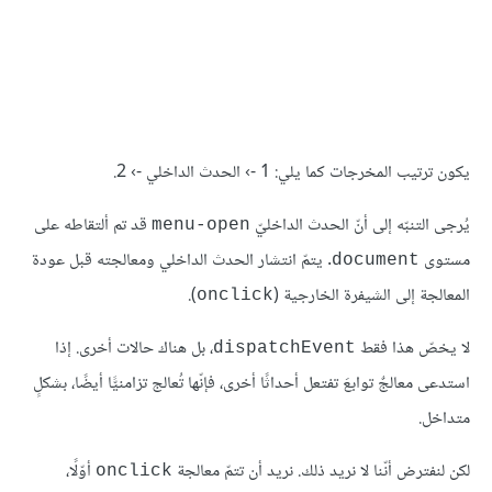
يكون ترتيب المخرجات كما يلي: 1 -› الحدث الداخلي -› 2.
يُرجى التنبّه إلى أنّ الحدث الداخليّ
قد تم ألتقاطه على
menu-open
مستوى
. يتمّ انتشار الحدث الداخلي ومعالجته قبل عودة
document
المعالجة إلى الشيفرة الخارجية (
).
onclick
لا يخصّ هذا فقط
، بل هناك حالات أخرى. إذا
dispatchEvent
استدعى معالجٌ توابعَ تفتعل أحداثًا أخرى، فإنّها تُعالج تزامنيًّا أيضًا، بشكلٍ
متداخل.
لكن لنفترض أنّنا لا نريد ذلك. نريد أن تتمّ معالجة
أوّلًا،
onclick