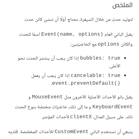
الملخص
لتوليد حدثٍ من خلال الشيفرة، نحتاج أوّلًا أن ننشئ كائن حدث.
يقبل الباني العام
اسمًا للحدث
Event(name, options)‎
والكائن
مع الخاصّيّتين:
options
إذا كان يجب أن ينتشر الحدث نحو
bubbles: true
اﻷعلى.
إذا كان يجب أن يعمل
cancelable: true
.
event.preventDefault()‎
يقبل بانو الأحداث اﻷصليّة الآخرون مثل
و
MouseEvent
و ما إلى ذلك، خاصّيّات مختصّة بنوع الحدث
KeyboardEvent
ذلك. على سبيل المثال،
لأحداث المؤشر.
clientX
ينبغي أن نستخدم الباني
للأحداث المخصّصة. فلديه
CustomEvent