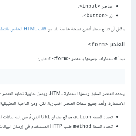
عناصر
.
<input>
زر
.
<button>
وقبل أن تتابع معنا، أنشئ نسخة خاصة بك من
قالب HTML الخاص بالتطبيق
العنصر
<form>
تبدأ الاستمارات جميعها بالعنصر
كالتالي:
<form>
يحدد العنصر السابق رسميًا استمارة HTML، ويمثل حاوية تشابه العنصر
ct>
الاستمارة. وتُعد جميع سمات العنصر اختيارية، لكن، ومن الناحية التطبيق
تحدد السمة
موقع عنوان URL الذي تُرسل إليه بيانات الاستمارة عند تسليمها.
action
تحدد السمة
طلب HTTP المستخدم في إرسال البيانات (
method