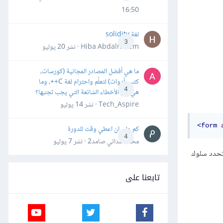
16:50
لغة solidity
3
Hiba Abdalrheem · نشر
20 يوليو
ما هي أفضل المصادر المجانية (كورسات،
كتب، أدوات) لتعلّم واحترام لغة C++، وما
4
هي أهم الأخطاء الشائعة التي يجب تجنبها؟
Tech_Aspire · نشر
14 يوليو
<form
كم علي ان اعطي وقت للدورة
4
محمد سداتي صامد2 · نشر
7 يوليو
حدد سلوك
تابعنا على