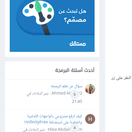
أحدث أسئلة البرمجة
لنقر على زر
سؤال عن تعلم البرمجه
Ahmed Alhafiz2 · نشر
الثلاثاء في
5
21:45
كيف ارفع مشروعي بالواجهات الأمامية
والخلفية على استضافة InfinityFree؟
4
Hiba Abdalrheem · نشر
الثلاثاء في