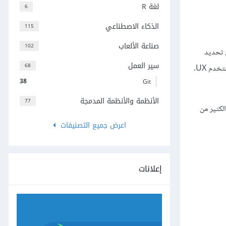
لغة R
6
الذكاء الاصطناعي
115
صناعة الألعاب
102
ي تحديد
سير العمل
68
مجموعة البيانات التي تريد أن تطلبها من المستخدم. وتذكّر أن الاستمارات الكبيرة تزيد عدد المستخدمين الذي يرفضون إكمالها وذلك من منظور تجربة المستخدم UX.
38
Git
الأنظمة والأنظمة المدمجة
77
لكثير من
اعرض جميع التصنيفات
إعلانات