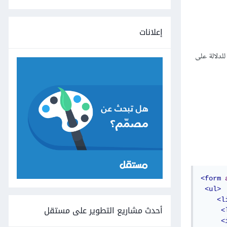
إعلانات
دلالة على
<form
<ul>
<l
أحدث مشاريع التطوير على مستقل
<
<