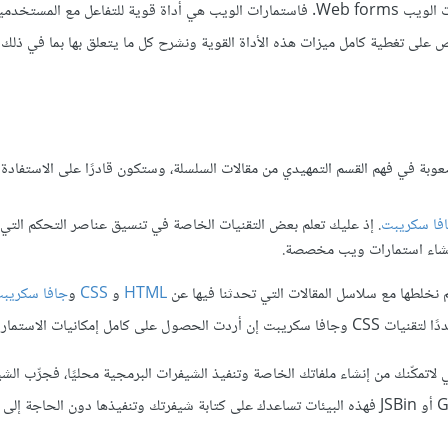
سنبدأ في هذا المقال والمقالات التالية شرح أساسيات التعامل مع استمارات الويب Web forms. فاستمارات الويب هي أداة قوية للتفاع
على تغطية كامل ميزات هذه الأداة القوية ونشرح كل ما يتعلق بها بما في ذلك 
وبة في فهم القسم التمهيدي من مقالات السلسلة، وستكون قادرًا على الاستفادة
افا سكريبت
. إذ عليك تعلم بعض التقنيات الخاصة في تنسيق عناصر التحكم التي 
وإنشاء استمارات ويب مخصصة.
 نخلطها مع سلاسل المقالات التي تحدثنا فيها عن
HTML
و
CSS
و
جافا سكريب
ي لاتمكّنك من إنشاء ملفاتك الخاصة وتنفيذ الشيفرات البرمجية محليًا، فجرِّب الشي
ستجدها في الأمثلة من خلال برامج كتابة شيفرة على الإنترنت مثل Glitch أو JSBin فهذه البيئات تساعدك على كتابة شيفرتك وتنفيذها دون الحا