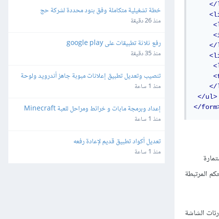
</
خطة تشغيلية متكاملة وفق بنود محددة لشركة حج
<l
منذ 26 دقيقة
<
<
رفع ثلاثة تطبيقات على google play
</
منذ 35 دقيقة
<l
<
تنصيب وتعديل تطبيق إعلانات مبوبة جاهز أندرويد ولوحة 
<
تحكم منصة سوقنا
منذ 1 ساعة
</
</ul>
إعداد وبرمجة مابات و خرائط ومراحل للعبة Minecraft
</form
منذ 1 ساعة
تعديل أكواد تطبيق قديم لإعادة رفعه
منذ 1 ساعة
تمارة
كم المرتبطة
رئات الشاشة