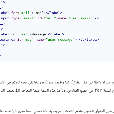
li>
i>
label
for
=
"mail"
>
Email:
</label>
input
type
=
"email"
id
=
"mail"
name
=
"user_email"
/>
li>
i>
label
for
=
"msg"
>
Message:
</label>
textarea
id
=
"msg"
name
=
"user_message"
></textarea>
li>
>
 سنراه لاحقًا في هذا المقال). كما وضعنا عنوانًا صريحًا لكل عصر تحكم في الاس
م السمة
في جميع العناوين، وتأخذ هذه السمة قيمة المعرّف
لعنصر التح
id
for
ى العنوان لتفعيل عنصر التحكم المرتبط به، كما تعطي اسمًا مقروءًا بالنسبة لقا