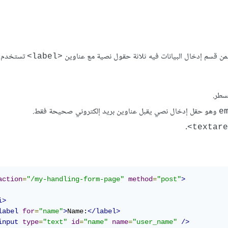
تستخدم لل
<label>
سطر.
وهو حقل إدخال نصي يقبل عناوين بريد إلكتروني صحيحة فقط.
e
.
action
=
"/my-handling-form-page"
method
=
"post"
>
i>
label
for
=
"name"
>
Name:
</label>
input
type
=
"text"
id
=
"name"
name
=
"user_name"
/>