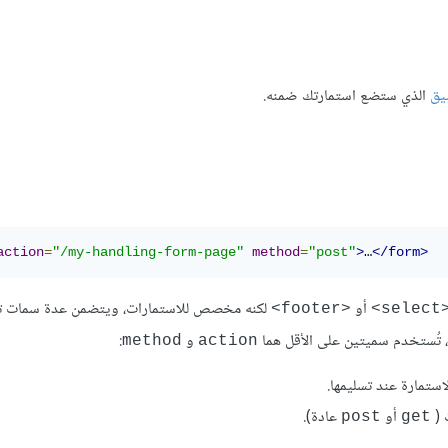
الذي ستضع استمارتك ضمنه.
action
=
"/my-handling-form-page"
method
=
"post"
>
…
</form>
أو
لكنه مخصص للاستمارات، ويتضمن عدة سمات ت
<footer>
<sele
ية، تُستخدم سميتين على اﻷقل هما
و
:
method
action
أو
عادة).
post
get