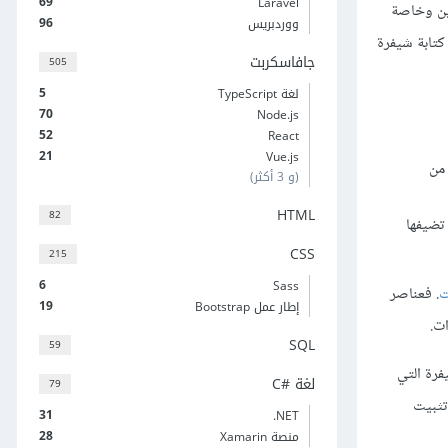
69
Laravel
ل مع المستخدمين وخاصة
96
ووردبريس
كتابة شيفرة
جافاسكربت
505
5
لغة TypeScript
70
Node.js
52
React
21
Vue.js
 من
(و 3 أكثر)
HTML
82
تضيفها
CSS
215
6
Sass
ت
. فعناصر
19
إطار عمل Bootstrap
SQL
59
فرة التي
لغة C#‎
79
جة إلى تثبيت
31
‎.NET
28
منصة Xamarin