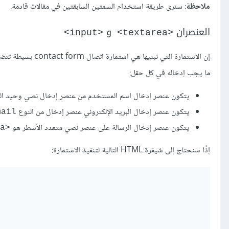
ملاحظة
: سنرى طريقة استخدام السمتين السابقتين في مقالات قادمة.
العنصران
و
<input>
>
<textarea
إن الاستمارة التي نبنيها هي استمارة اتصال contact form بسيطة تتضمن قسم إدخال البيانات فيه ثلاثة حقول نصية مع عناوين
ما يجب إدخاله في كل حقل:
يتكون عنصر إدخال اسم المستخدم من عنصر إدخال نصي وحيد ال
يتكون عنصر إدخال البريد اﻹلكتروني عنصر إدخال من النوع
mail
يتكون عنصر إدخال الرسالة على عنصر نصي متعدد اﻷسطر هو
<textarea>
إذًا سنحتاج إلى شيفرة HTML التالية لتنفيذ الاستمارة: