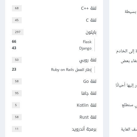
لغة C++‎
68
 بسيطة
لغة C
45
بايثون
297
66
Flask
43
Django
 إلى الخادم
لغة روبي
50
خفاء بعض
23
إطار العمل Ruby on Rails
لغة Go
58
ار إليها أحيانًا
لغة جافا
95
ي سنطلع
لغة Kotlin
5
لغة Rust
58
برمجة أندرويد
ف الغاية
11