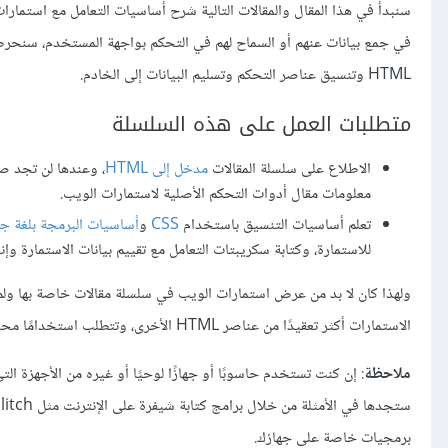
في جمع بيانات عنهم أو السماح لهم في التحكم بواجهة المستخدم، سنحرص 
HTML وتنسيق عناصر التحكم وتسليم البيانات إلى الخادم.
متطلبات العمل على هذه السلسلة
الاطلاع على سلسلة المقالات
مدخل إلى HTML
، وعندها لن تجد صع
معلومات مقال أدوات التحكم اﻷصلية لاستمارات الويب.
تعلم أساسيات التنسيق باستخدام
CSS
و
أساسيات البرمجة بلغة ج
للاستمارة، وكتابة سكريبتات التعامل مع تقييم بيانات الاستمارة 
ولهذا كان لا بد من عرض استمارات الويب في سلسلة مقالات خاصة بها ولم
الاستمارات أكثر تعقيدًا من عناصر HTML الأخرى، وتتطلب استخدامًا محددًا لتقنيات CSS وجافا سكريبت إن أردت الحصول على كامل إمكانيات الاستمارات.
ملاحظة
: إن كنت تستخدم حاسوبًا أو جهازًا لوحيًا أو غيره من الأجهزة الت
برمجيات خاصة على جهازك.