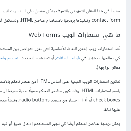
سنبدأ في هذا المقال التمهيدي بالتعرف بشكل مفصل على استمارات الوي
contact form وتنفيذها برمجيًا باستخدام عناصر HTML، ونستكمل في
ما هي استمارات الويب Web Forms
تُعد استمارات ويب إحدى النقاط اﻷساسية التي تعزز التواصل بين المستخدم
كي يعالجها ويخزنها في
قواعد البيانات
، أو تستخدم لتحديث
تصميم واج
معالم الواجهة).
تتكون استمارات الويب المبنية عل
باسم استمارات HTML. وقد تكون عناصر التحكم حقولًا نصية مفردة أو متعددة اﻷسطر أو قوائم منسدلة drop-down box أو أزرار أو صناديق تحقق
check boxes أو أزرار اختيار من متعدد radio buttons، وتنشأ هذه العناصر عادة باستخدام العنصر
عليها تباعًا.
يمكن برمجة عناصر التحكم أيضًا كي نجبر المستخدم إدخال صيغ أو قيم 