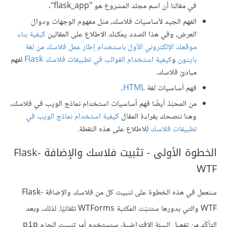
في مقالنا أن اسم مجلد المشروع هو "flask_app".
الفهم الجيد لأساسيات فلاسك، مثل مفهوم الوجهات ودوال
العرض، وفي هذا الصدد يمكنك الاطلاع على المقالين
كيفية بناء
موقعك الإلكتروني الأول باستخدام إطار عمل فلاسك من لغة
بايثون
و
كيفية استخدام القوالب في تطبيقات فلاسك Flask
لفهم
مبادئ فلاسك.
فهم أساسيات لغة
HTML
.
من المحبّذ أيضًا فهم أساسيات استخدام نماذج الويب في فلاسك،
وهنا ننصحك بقراءة المقال
كيفية استخدام نماذج الويب في
تطبيقات فلاسك
للاطلاع على هذه النقطة.
الخطوة الأولى - تثبيت فلاسك والإضافة Flask-
WTF
سنعمل في هذه الخطوة على تثبيت كل من فلاسك والإضافة Flask-
WTF والتي بدورها ستثبّت المكتبة WTForms تلقائيًا. لذلك، وبعد
التأكّد من تفعيل البيئة الافتراضية، سنستخدم أمر تثبيت الحزم
pip