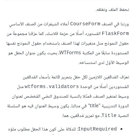
نحفظ الملف ونغلقه.
ورثنا في الصنف
أعلاه الشيفرات من الصنف الأساسي
CourseForm
المُستورد أصلًا من حزمة فلاسك، كما عرّفنا مجموعةً من
FlaskForm
حقول النموذج مثل متغيرات لهذا الصنف باستخدام حقول النموذج نفسها
المستوردة سابقًا من المكتبة WTForms، بحيث يكون عنوان الحقل هو
الوسيط الأوّل لدى استنساخه.
نعرّف المُدققين اللازمين لكل حقل بتمرير قائمة بأسماء المُدققين
المُستوردين أصلًا من الوحدة
مثل
wtforms.validators
وسيط لمتغير الصنف، فمثًلا بالنسبة للصندوق النصّي المُخصّص لعنوان
الدورة التدريبية "title" في مثالنا، يكون وسيط العنوان فيه هو السلسلة
النصية
، مع تمرير مُدققين، هما:
Title
: للدلالة على كون هذا الحقل مطلوب ملؤه
InputRequired