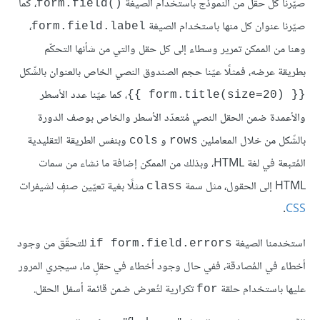
صيّرنا كل حقل من النموذج باستخدام الصيغة
، كما
()form.field
صيّرنا عنوان كل منها باستخدام الصيغة
،
form.field.label
وهنا من الممكن تمرير وسطاء إلى كل حقل والتي من شأنها التحكّم
بطريقة عرضه، فمثلًا عيّنا حجم الصندوق النصي الخاص بالعنوان بالشّكل
، كما عيّنا عدد الأسطر
{{ form.title(size=20) }}
والأعمدة ضمن الحقل النصي مُتعدّد الأسطر والخاص بوصف الدورة
بالشّكل من خلال المعاملين
و
وبنفس الطريقة التقليدية
cols
rows
المُتبعة في لغة HTML، وبذلك من الممكن إضافة ما نشاء من سمات
HTML إلى الحقول، مثل سمة
مثلًا بغية تعيّين صنفٍ لشيفرات
class
.
CSS
استخدمنا الصيغة
للتحقّق من وجود
if form.field.errors
أخطاء في المُصادقة، ففي حال وجود أخطاء في حقلٍ ما، سيجري المرور
عليها باستخدام حلقة
تكرارية لتُعرض ضمن قائمة أسفل الحقل.
for