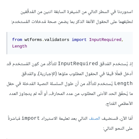
استوردنا في السطر التالي من الشيفرة السابقة اثنين من المُدقّقين
لنطبّقهما على الحقول الآنفة الذكر بما يضمن صحة مُدخلات المُستخدم:
from
 wtforms
.
validators 
import
InputRequired
,
Length
إذ يُستخدم المُدقق
للتأكّد من كون المُستخدم قد
InputRequired
أدخل فعلًا قيمًا في الحقول المطلوب ملؤها (الإجبارية)، والمُدقق
يُستخدم للتأكّد من أن طول السلسلة النصية المُدخلة في حقل
Length
ما يُحقّق الحد الأدنى المطلوب من عدد المحارف، أو أنّه لم يتجاوز العدد
الأعظمي المُتاح.
أمّا الآن، فسنضيف
الصنف
التالي بعد تعليمة الاستيراد
مُباشرةً
import
على النحو التالي: