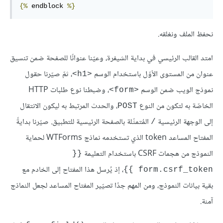
{%
 endblock 
%}
نحفظ الملف ونغلقه.
امتد القالب الرئيسي في بداية الشيفرة، وعيّنا عنوانًا للصفحة ضمن تنسيق
عنوان من المستوى الأوّل باستخدام الوسم
، ثمّ صيّرنا حقول
<h1>
نموذج الويب ضمن الوسم
، وضبطنا نوع طلبات HTTP
<form>
الخاصّة به لتكون من النوع
، والحدث المرتبط به ليكون الانتقال
POST
إلى الوجهة الرئيسية
المُتمثّلة بالصفحة الرئيسية للتطبيق. صيّرنا بدايةً
/
المفتاح المساعد token الذي تستخدمه نماذج WTForms لحماية
النموذج من هجمات CSRF باستخدام التعليمة
{{ 
، إذ يُرسل هذا المفتاح إلى الخادم مع
form.csrf_token }}
بقية بيانات النموذج، ومن المهم جدًا تصيّير المفتاح المساعد لجعل النماذج
آمنة.