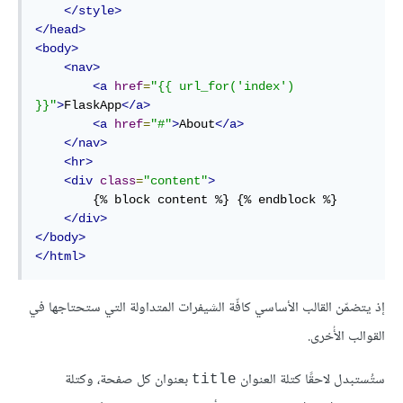
</style>
</head>
<body>
<nav>
<a
href
=
"{{ url_for('index') 
}}"
>
FlaskApp
</a>
<a
href
=
"#"
>
About
</a>
</nav>
<hr>
<div
class
=
"content"
>
        {% block content %} {% endblock %}

</div>
</body>
</html>
إذ يتضمّن القالب الأساسي كافّة الشيفرات المتداولة التي ستحتاجها في
القوالب الأُخرى.
ستُستبدل لاحقًا كتلة العنوان
بعنوان كل صفحة، وكتلة
title