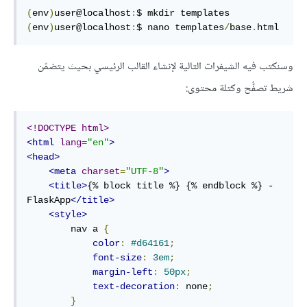
(
env
)
user@localhost
:
(
env
)
user@localhost
:
$ nano templates
/
base
.
html
وسنكتب فيه الشيفرات التالية لإنشاء القالب الرئيسي بحيث يتضمّن
شريط تصفُّح وكتلة محتوى:
<!DOCTYPE html>
<html
lang
=
"en"
>
<head>
<meta
charset
=
"UTF-8"
>
<title>
{% block title %} {% endblock %} - 
FlaskApp
</title>
<style>
        nav a 
{
color
:
#d64161
;
font-size
:
3em
;
margin-left
:
50px
;
text-decoration
:
 none
;
}