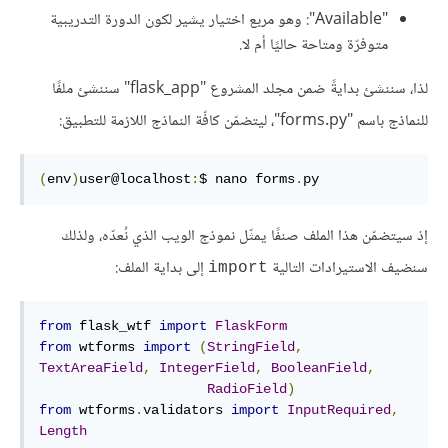
"Available": وهو مربع اختيار يشير لكون الدورة التدريبية
متوفرّة ومتاحة حاليًا أم لا.
لذا، سننشئ بدايةً ضمن مجلد المشروع "flask_app" سننشئ ملفًا
للنماذج باسم "forms.py"، ليتضمّن كافّة النماذج اللازمة للتطبيق:
(
env
)
user@localhost
:
$ nano forms
.
py
إذ سيتضمّن هذا الملف صنفًا يمثّل نموذج الويب الذي نُعدّه، ولذلك
سنضيف الاستيرادات التالية
إلى بداية الملف:
import
from
 flask_wtf 
import
FlaskForm
from
 wtforms 
import
(
StringField
,
TextAreaField
,
IntegerField
,
BooleanField
,
RadioField
)
from
 wtforms
.
validators 
import
InputRequired
,
Length