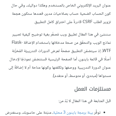
عنوان البريد الإلكتروني الخاص بالمستخدم وهكذا دواليك، وفي حال
كون الحساب الضحية حساب بصلاحيات مدير، فعندها ستكون هجمة
تزوير الطلب CSRF قادرةً على اختراق كامل التطبيق.
سننشئ في هذا المقال تطبيق ويب مُصغّر بغية توضيح كيفية تصيير
نماذج الويب والتحقّق من صحة مدخلاتها باستخدام الإضافة Flask-
WTF، إذ سيتضمّن التطبيق صفحةً لعرض الدورات التدريبيّة المُخزّنة
أصلًا في قائمة بايثون، أما الصفحة الرئيسية فستتضمّن نموذجًا لإدخال
عنوان الدورة التدريبية ووصفها وتكلفتها وكونها متاحة أم لا إضافةً إلى
مستواها (مبتدئ، أو متوسط، أو متقدم).
مستلزمات العمل
قبل المتابعة في هذا المقال لا بُدّ من:
توفُّر
بيئة برمجة بايثون 3 محلية
، مثبّتة على حاسوبك، وسنفترض