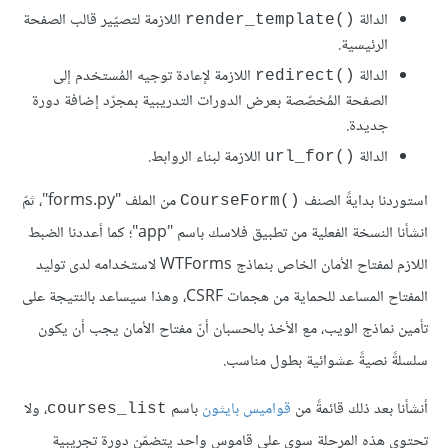
الدالة
اللازمة لتصيّير قالب الصفحة
()render_template
الرئيسية.
الدالة
اللازمة لإعادة توجيه المُستخدم إلى
()redirect
الصفحة المُخصّصة بعرض الدورات التدريبية بمجرّد إضافة دورة
جديدة.
الدالة
اللازمة لبناء الروابط.
()url_for
استوردنا بدايةً الصنف
من الملف "forms.py"، ثمّ
()CourseForm
انشأنا النسخة الفعلية من تطبيق فلاسك باسم "app"؛ كما أعددنا الضبط
اللازم لمفتاح الأمان الخاص بنماذج WTForms لاستخدامه لدى توليد
المفتاح المساعد للحماية من هجمات CSRF، وهذا سيساعد بالنتيجة على
تأمين نماذج الويب، مع الأخذ بالحسبان أنّ مفتاح الأمان يجب أن يكون
سلسلةً نصيةً عشوائية بطول مناسب.
أنشأنا بعد ذلك قائمةً من
قواميس بايثون
باسم
، ولا
courses_list
تحتوي هذه المرحلة سوى على قاموس واحد يتضمّن دورة تجريبية