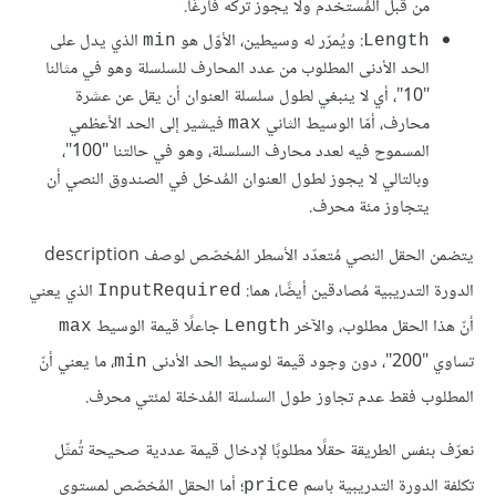
من قبل المُستخدم ولا يجوز تركه فارغًا.
: ويُمرّر له وسيطين، الأوّل هو
الذي يدل على
min
Length
الحد الأدنى المطلوب من عدد المحارف للسلسلة وهو في مثالنا
"10"، أي لا ينبغي لطول سلسلة العنوان أن يقل عن عشرة
محارف، أمّا الوسيط الثاني
فيشير إلى الحد الأعظمي
max
المسموح فيه لعدد محارف السلسلة، وهو في حالتنا "100"،
وبالتالي لا يجوز لطول العنوان المُدخل في الصندوق النصي أن
يتجاوز مئة محرف.
يتضمن الحقل النصي مُتعدّد الأسطر المُخصّص لوصف description
الدورة التدريبية مُصادقين أيضًا، هما:
الذي يعني
InputRequired
أنّ هذا الحقل مطلوب، والآخر
جاعلًا قيمة الوسيط
max
Length
تساوي "200"، دون وجود قيمة لوسيط الحد الأدنى
، ما يعني أنّ
min
المطلوب فقط عدم تجاوز طول السلسلة المُدخلة لمئتي محرف.
نعرّف بنفس الطريقة حقلًا مطلوبًا لإدخال قيمة عددية صحيحة تُمثّل
تكلفة الدورة التدريبية باسم
؛ أما الحقل المُخصّص لمستوى
price