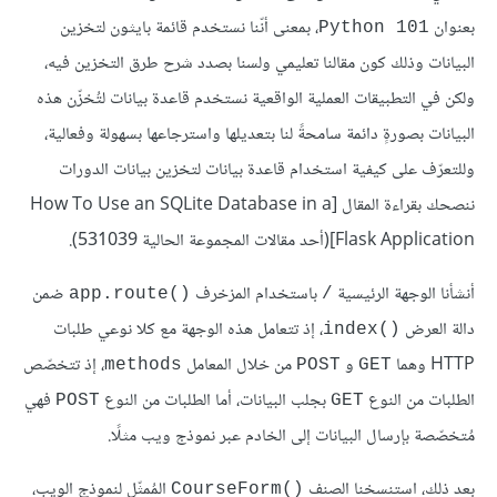
بعنوان
، بمعنى أنّنا نستخدم قائمة بايثون لتخزين
Python 101
البيانات وذلك كون مقالنا تعليمي ولسنا بصدد شرح طرق التخزين فيه،
ولكن في التطبيقات العملية الواقعية نستخدم قاعدة بيانات لتُخزّن هذه
البيانات بصورةٍ دائمة سامحةً لنا بتعديلها واسترجاعها بسهولة وفعالية،
وللتعرّف على كيفية استخدام قاعدة بيانات لتخزين بيانات الدورات
ننصحك بقراءة المقال [How To Use an SQLite Database in a
Flask Application](أحد مقالات المجموعة الحالية 531039).
أنشأنا الوجهة الرئيسية
باستخدام المزخرف
ضمن
()app.route
/
دالة العرض
، إذ تتعامل هذه الوجهة مع كلا نوعي طلبات
()index
HTTP وهما
و
من خلال المعامل
، إذ تتخصّص
methods
POST
GET
الطلبات من النوع
بجلب البيانات، أما الطلبات من النوع
فهي
POST
GET
مُتخصّصة بإرسال البيانات إلى الخادم عبر نموذج ويب مثلًا.
بعد ذلك، استنسخنا الصنف
المُمثّل لنموذج الويب،
()CourseForm