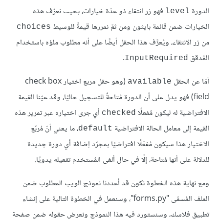
الدورة
فهو زر انتقاء ذو عدّة خيارات، بحيث نعرّف هذه
level
الخيارات ضمن قائمة بايثون ومن ثمّ نمررها قيمةً للوسيط
choices
من زر الانتقاء، ويُعرَّف هذا الحقل أيضًا على أنه مطلوب ملؤه باستخدام
المُدقق
.
InputRequired
أمّا عن الحقل
(وهو حقل مربع اختيار check box
available
field) فهو يدل على أن الدورة مُتاحةٌ للتسجيل حاليًا، وقد عيّنا القيمة
الافتراضية له ليكون مُفعلًا
أي جرى اختياره عبر تمرير هذه
checked
القيمة إلى معامل الحالة الافتراضية
، ما يعني أنّ مُربّع
default
الاختيار هذا سيكون مُفعّلًا افتراضيًا بمجرّد إضافة أي دورة جديدة
للدلالة على أنها مُتاحة، إلّا في حال ألغى المُستخدم تفعيله يدويًا.
ومع نهاية هذه الخطوة نكون قد أعددنا نموذج الويب المطلوب ضمن
الملف المُسمّى "forms.py"، وسنعمل في الخطوة التالية على إنشاء
تطبيق فلاسك، وسنستورد فيه هذا النموذج ونعرض حقوله ضمن صفحة