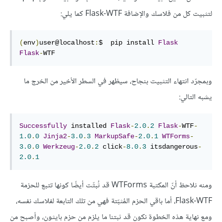
لتثبيت كل من فلاسك والإضافة Flask-WTF كما يلي:
(
env
)
user@localhost
:
$  pip install 
Flask
Flask
-
WTF
وبمجرّد انتهاء التثبيت بنجاح، سيظهر في السطر الأخير من الخرج ما
يشبه التالي:
Successfully
 installed 
Flask
-
2.0
.
2
Flask
-
WTF
-
1.0
.
0
Jinja2
-
3.0
.
3
MarkupSafe
-
2.0
.
1
WTForms
-
3.0
.
0
Werkzeug
-
2.0
.
2
 click
-
8.0
.
3
 itsdangerous
-
2.0
.
1
ومنه نلاحظ أنّ المكتبة WTForms قد ثُبتّت أيضًا كونها تتبع للحزمة
Flask-WTF، أما باقي الحزم المُثبّتة فهي من تلك التابعة لفلاسك نفسه،
ومع نهاية هذه الخطوة نكون قد ثبتنا ما يلزم من حزم بايثون، وأصبح من