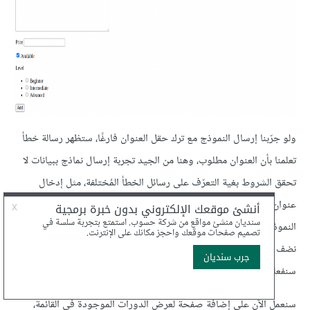
ولو جرّبنا إرسال النموذج مع ترك حقل العنوان فارغًا، ستظهر رسالة خطأ
تعلمنا بأن العنوان مطلوب، وهنا من الجيد تجربة إرسال نماذج ببيانات لا
تحقق الشروط بغية التعرّف على رسائل الخطأ المُختلفة، مثل إدخال
عنوان بأقل من 10 محارف، أو وصف يتجاوز 200 محرف، أمّا إذا ملأنا
النموذج ببيانات صحيحة وأرسلناه فلن يحدث شيء حاليًا، والسبب أنّنا لم
نضف حتى الآن الشيفرة اللازمة للتعامل مع النماذج المُرسلة، الأمر الذي
سنفعله لاحقًا.
سنعمل الآن على إضافة صفحة لعرض الدورات الموجودة في القائمة،