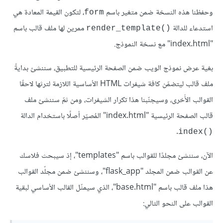
وحفظنا هذه النسخة ضمن متغير باسم
، لتكون القيمة المعادة هي
form
استدعاء للدالة
ممرين لها ملف قالب باسم
()render_template
"index.html" مع نسخة النموذج.
بغية عرض نموذج الويب ضمن الصفحة الرئيسية للتطبيق، سننشئ بدايةً
ملف قالب ليتضمّن كافة شيفرات HTML الأساسية اللازمة لترثها لاحقًا
القوالب الأُخرى، وسيجنّبنا هذا تكرار الشيفرات، ومن ثمّ سننشئ ملف
قالب الصفحة الرئيسية "index.html" المُصيّر أصلًا باستخدام الدالة
.
()index
الآن، سننشئ مجلدًا للقوالب باسم "templates"، إذ سيبحث فلاسك
عن القوالب ضمن المجلد "flask_app"، وسننشئ ضمن مجلّد القوالب
هذا ملف قالب باسم "base.html"، الذي سيمثّل القالب الأساسي لبقية
القوالب على النحو التالي: