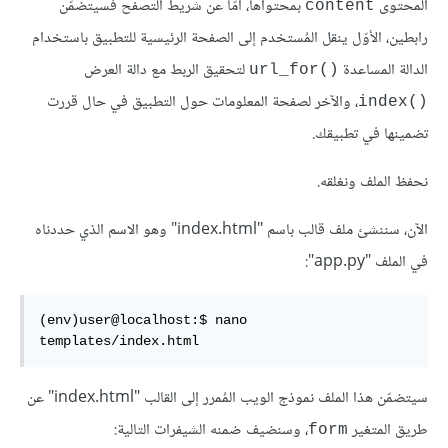
المحتوى
بمحتواها، أمّا عن شريط التصفح فسيتضمّن
content
رابطين، الأوّل ينقل المُستخدم إلى الصفحة الرئيسية للتطبيق باستخدام
الدالة المساعدة
لتحقيق الربط مع دالة العرض
()url_for
، والآخر لصفحة المعلومات حول التطبيق في حال قررت
()index
تضمينها في تطبيقك.
نحفظ الملف ونغلقه.
الآن، سننشئ ملف قالب باسم "index.html" وهو الاسم الذي حددناه
في الملف "app.py":
(env)user@localhost:$ nano 
templates/index.html
سيتضمّن هذا الملف نموذج الويب المُمرر إلى القالب "index.html" عن
طريق المتغير
، وسنضيف ضمنه الشيفرات التالية:
form