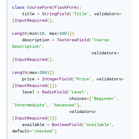
class
CourseForm
(
FlaskForm
):
    title 
=
StringField
(
'Title'
,
 validators
=
[
InputRequired
(),
Length
(
min
=
10
,
 max
=
100
)])
    description 
=
TextAreaField
(
'Course 
Description'
,
                                validators
=
[
InputRequired
(),
Length
(
max
=
200
)])
    price 
=
IntegerField
(
'Price'
,
 validators
=
[
InputRequired
()])
    level 
=
RadioField
(
'Level'
,
                       choices
=[
'Beginner'
,
'Intermediate'
,
'Advanced'
],
                       validators
=
[
InputRequired
()])
    available 
=
BooleanField
(
'Available'
,
default
=
'checked'
)