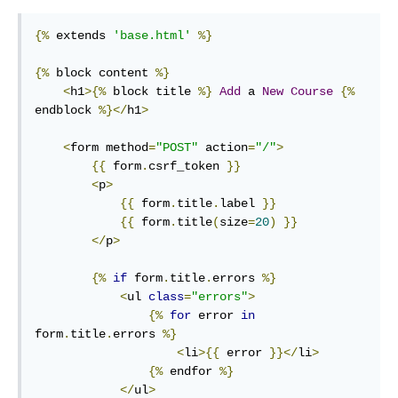
{%
 extends 
'base.html'
%}
{%
 block content 
%}
<
h1
>{%
 block title 
%}
Add
 a 
New
Course
{%
endblock 
%}</
h1
>
<
form method
=
"POST"
 action
=
"/"
>
{{
 form
.
csrf_token 
}}
<
p
>
{{
 form
.
title
.
label 
}}
{{
 form
.
title
(
size
=
20
)
}}
</
p
>
{%
if
 form
.
title
.
errors 
%}
<
ul 
class
=
"errors"
>
{%
for
 error 
in
form
.
title
.
errors 
%}
<
li
>{{
 error 
}}</
li
>
{%
 endfor 
%}
</
ul
>