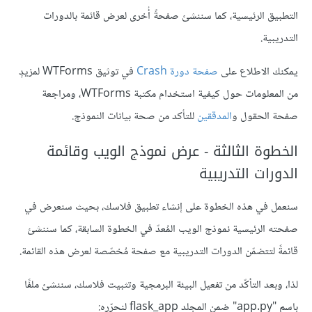
التطبيق الرئيسية، كما سننشئ صفحةً أُخرى لعرض قائمة بالدورات
التدريبية.
يمكنك الاطلاع على
صفحة دورة Crash
في توثيق WTForms لمزيدٍ
من المعلومات حول كيفية استخدام مكتبة WTForms، ومراجعة
صفحة الحقول و
المدققين
للتأكد من صحة بيانات النموذج.
الخطوة الثالثة - عرض نموذج الويب وقائمة
الدورات التدريبية
سنعمل في هذه الخطوة على إنشاء تطبيق فلاسك، بحيث سنعرض في
صفحته الرئيسية نموذج الويب المُعدّ في الخطوة السابقة، كما سننشئ
قائمةً لتتضمّن الدورات التدريبية مع صفحة مُخصّصة لعرض هذه القائمة.
لذا، وبعد التأكّد من تفعيل البيئة البرمجية وتثبيت فلاسك، سننشئ ملفًا
باسم "app.py" ضمن المجلد flask_app لنحرّره: