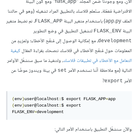
الآن، ومع وجودنا ضمن المجلد "flask_app" ومع كون البيئة
الافتراضية مُفعّلة، سنُعلم فلاسك بالتطبيق المراد تشغيله (وهو في حالتنا
الملف app.py) باستخدام متغير البيئة
، ثم نضبط متغير
FLASK_APP
البيئة
لتشغيل التطبيق في وضع التطوير
FLASK_ENV
، مع إمكانية الوصول إلى مُنقّح الأخطاء؛ ولمزيدٍ من
development
المعلومات حول مُنقّح الأخطاء في فلاسك ننصحك بقراءة المقال
كيفية
التعامل مع الأخطاء في تطبيقات فلاسك
، ولتنفيذ ما سبق سنشغّل الأوامر
التالية (مع ملاحظة أنّنا نستخدم الأمر
في بيئة ويندوز عوضًا عن
set
الأمر
?
export
(
env
)
user@localhost
:
$ export FLASK_APP
=
(
env
)
user@localhost
:
$ export 
FLASK_ENV
=
development
والآن سنشغّل التطبيق باستخدام الأمر التالي: