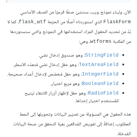
الآن، ولبناء نموذج ويب، سننشئ صنفًا فرعيًا من الصنف الأساسي
الذي استوردناه أصلًا من الحزمة
، كما لا
flask_wtf
FlaskForm
بُدّ من تحديد الحقول المراد استخدامها في النموذج والتي سنستوردها
من المكتبة
، وهي:
wtforms
: وهو صندوق إدخال نصّي.
StringField
: وهو حقل إدخال نصّي مُتعدّد الأسطر.
TextAreaField
: وهو حقل مُخصّص لإدخال أعداد صحيحة.
IntegerField
: وهو مربع اختيار.
BooleanField
: وهو حقل لإظهار أزرار الانتقاء ليتيح
RadioField
للمُستخدم اختيار إحداها.
هذه الحقول هي المسؤولة عن تصيّير البيانات وتحويلها إلى النمط
المطلوب، إضافةً إلى تفويض المُدققين بغية التحقق من صحة البيانات
المُدخلة.