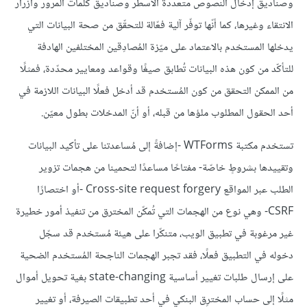
وصناديق إدخال النصوص متعددة الأسطر وصناديق كلمات المرور وأزرار
الانتقاء وغيرها، كما أنّها توفّر آلية فعّالة للتحقّق من صحة البيانات التي
يدخلها المستخدم بالاعتماد على ميّزة المُصادِقين المختلفين الهادفة
للتأكّد من كون هذه البيانات تُطابق صيغًا وقواعد ومعايير محدّدة، فمثلًا
من الممكن التحقق من كون المُستخدم قد أدخل فعلًا البيانات اللازمة في
أحد الحقول المطلوب ملؤها من قبله، أو أنّ المدخلات بطول معيّن.
تستخدم مكتبة WTForms -إضافةً إلى مُساعدتنا على تأكيد البيانات
وتقييدها بشروطٍ خاصّة- مفتاحًا مساعدًا لتحمينا من هجمات تزوير
الطلب عبر المواقع Cross-site request forgery -أو اختصارًا
CSRF- وهي نوع من الهجمات التي تُمكّن المخترق من تنفيذ أمور خطيرة
غير مرغوبة في تطبيق الويب، متنكّرا على هيئة مُستخدم قد سجّل
دخوله في التطبيق فعلًا، فقد تجبر الهجمات الناجحة المُستخدم الضحية
على إرسال طلبات تغيير أساسية state-changing بغية تحويل أموال
مثلًا إلى حساب المخترِق البنكي في أحد تطبيقات الصيرفة، أو تغيير