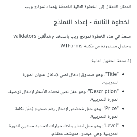
الممكن الانتقال إلى الخطوة التالية المُتمثّلة بإعداد نموذج ويب.
الخطوة الثانية - إعداد النماذج
سنعدّ في هذه الخطوة نموذج ويب باستخدام مُدقّقين validators
وحقول مستوردة من مكتبة WTForms.
إذ سنعدّ الحقول التالية:
"Title": وهو صندوق إدخال نصي لإدخال عنوان الدورة
التدريبية.
"Description": وهو حقل نصي مُتعدّد الأسطر لإدخال توصيف
الدورة التدريبية.
"Price": وهو حقل مُخصّص لإدخال رقم صحيح يُمثّل تكلفة
الدورة التدريبية.
"Level": وهو حقل انتقاء بثلاث خيارات لتحديد مستوى الدورة
التدريبية وهي: مبتدئ، متوسّط، متقدّم.