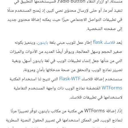
منسدلة، أو أزرار انتقاء radio button، فسيستخدمها التطبيق في
تنفيذ أمر ما، أو حتّى لإرسال محتوًى نصي كبير، إذ يُمنح المستخدم مثلًا
في تطبيقات التواصل الاجتماعي حيزًا حيث يمكنه إضافة محتوى جديد
إلى صفحته الشخصية.
يُعد
فلاسك flask
إطار عمل للويب مبني بلغة
بايثون
، ويتميز بكونه
صغير الحجم وسهل المعالجة، ويوفّر أيضًا العديد من الأدوات والميزات
التي من شأنها جعل إنشاء تطبيقات الويب في لغة بايثون أسهل، وبغية
تصييّر نماذج الويب والتحقق من صحة مدخلاتها بأمانٍ ومرونة،
سنستخدم إضافة فلاسك
Flask-WTF
التي تتيح لنا استخدام المكتبة
WTForms
المُتضمّنة نماذج الويب ذات واجهة المستخدم التفاعلية
لاستخدامها في تطبيقات فلاسك.
إذًا، إضافة WTForms هي مكتبة من مكاتب بايثون، توفّر تصييرًا مرنًا
لنماذج الويب، فمن الممكن استخدامها في تصيير الحقول النصيّة السطرية