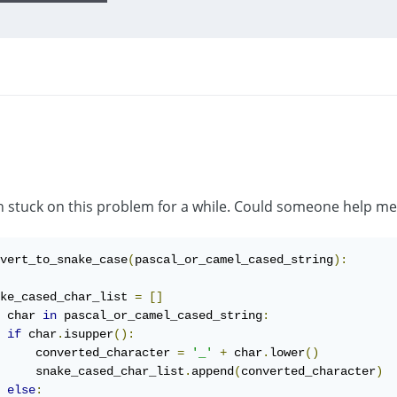
n stuck on this problem for a while. Could someone help me
vert_to_snake_case
(
pascal_or_camel_cased_string
):
ke_cased_char_list 
=
[]
 char 
in
 pascal_or_camel_cased_string
:
if
 char
.
isupper
():
     converted_character 
=
'_'
+
 char
.
lower
()
     snake_cased_char_list
.
append
(
converted_character
)
else
: