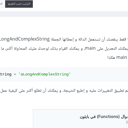
الترتيب حسب التقييم
ال
و تطبع النتيجة و للقيام بذلك يمكنك التعديل على main، و يمكنك القيام بذلك لوحدك عليك المحاولة 
tring 
=
'aLongAndComplexString'
تم تطبيق التغييرات عليه و إطبع النتيجة، و يمكنك أن تطلع أكثر على كيفية عمل 