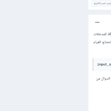
ترتيب حسب التاريخ
الحل الخاص بك صحيح و إنما فقط ينقصك أن تستعمل الدالة و إعطائها الجملة aLongAndComplexString كمدخلات
أكثر، ما تحتاج القيام
input_s
الدوال من