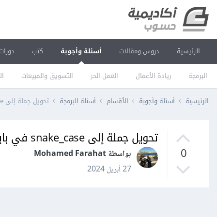
الرئيسية
دروس ومقالات
أسئلة وأجوبة
كتب
دورات
البرمجة
ريادة الأعمال
العمل الحر
التسويق والمبيعات
ال
الرئيسية
أسئلة وأجوبة
الأقسام
أسئلة البرمجة
تحويل جملة إلى snake_case في بايثون
تحويل جملة إلى snake_case في بايثون
0
بواسطة Mohamed Farahat
27 أبريل 2024