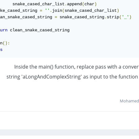
     snake_cased_char_list
.
append
(
char
)
ke_cased_string 
=
''
.
join
(
snake_cased_char_list
)
an_snake_cased_string 
=
 snake_cased_string
.
strip
(
'_'
)
urn
 clean_snake_cased_string

n
():
s
Inside the main() function, replace pass with a conver
string 'aLongAndComplexString' as input to the function