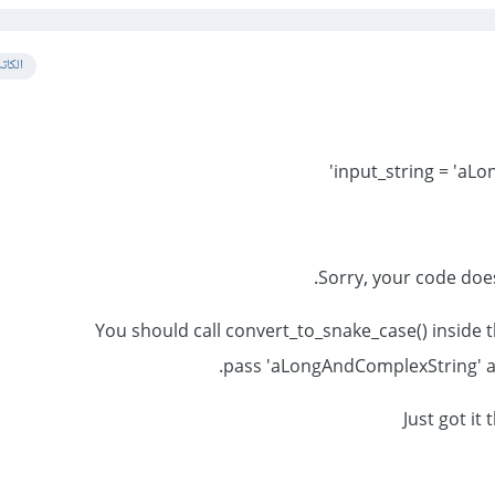
الكات
Sorry, your code does
You should call convert_to_snake_case() inside 
pass 'aLongAndComplexString' as 
Just got it