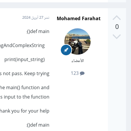
Mohamed Farahat
نشر
27 أبريل 2024
0
def main():
input_string = 'aLongAndComplexString'
print(input_string)
الأعضاء
123
 not pass. Keep trying.
the main() function and
input to the function.
 thank you for your help
def main():