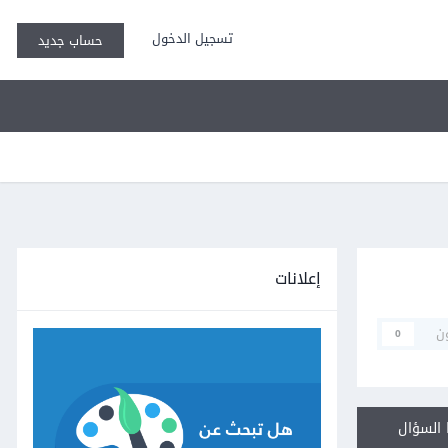
تسجيل الدخول
حساب جديد
إعلانات
ن
0
السؤال