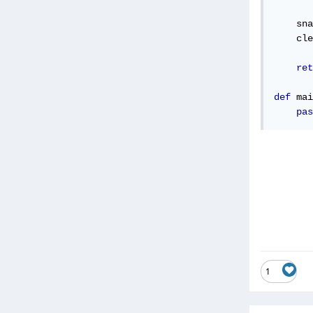
       
    sna
    cle
ret
def
 mai
pas
1