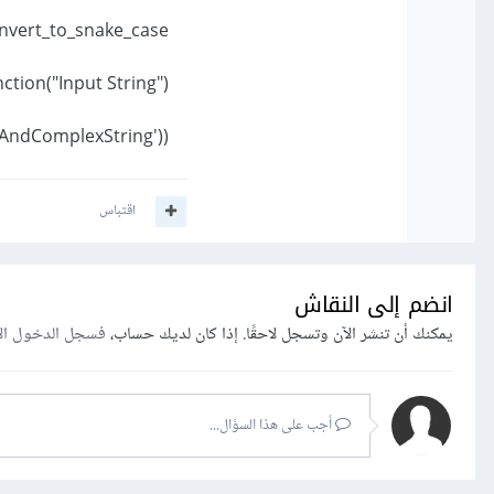
convert_to_snake_case()
my_function("Input String")
print(convert_to_snake_case('aLongAndComplexString'))
اقتباس
انضم إلى النقاش
يمكنك أن تنشر الآن وتسجل لاحقًا. إذا كان لديك حساب،
فسجل الدخول ال
أجب على هذا السؤال...