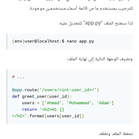
للترحيب بمستخدم ما من قائمة أسماء مستخدمين موجودة.
لذا سنفتح الملف "app.py" للتعديل عليه:
(
env
)
user@localhost
:
$ nano app
.
py
ونضيف الوجهة التالية إلى نهاية الملف:
# ...
@app
.
route
(
'/users/<int:user_id>/'
)
def
 greet_user
(
user_id
):
    users 
=
[
'Ahmad'
,
'Mohammad'
,
'Adam'
]
return
'<h2>Hi {}
</h2>'
.
format
(
users
[
user_id
])
نحفظ الملف ونغلقه.