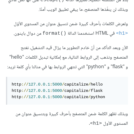
بدلًا من السلسلة النصية، تصيّرها الدالة
على أنها نص عادي
()escape
وبذلك لن ينفّذها المتصفح، ما يبقي تطبيق الويب آمنًا.
ولعرض الكلمات بأحرف كبيرة ضمن تنسيق عنوان من المستوى الأوّل
في HTML استخدمنا الدالة
من دوال بايثون.
()format
<h1>
الآن وبعد التأكد من أنّ خادم التطوير ما يزال قيد التشغيل، نفتح
المتصفح ونذهب إلى الروابط التالية، مع إمكانية تبديل الكلمات "hello"
و "flask" و "python" التي تنتهي الروابط بها في مثالنا بأي كلمة تريد:
http
://
127.0
.
0.1
:
5000
/
capitalize
/
hello

http
://
127.0
.
0.1
:
5000
/
capitalize
/
flask

http
://
127.0
.
0.1
:
5000
/
capitalize
/
python
وبذلك تظهر الكلمة ضمن المتصفح بأحرف كبيرة وبتنسيق عنوان من
المستوى الأول
.
<h1>