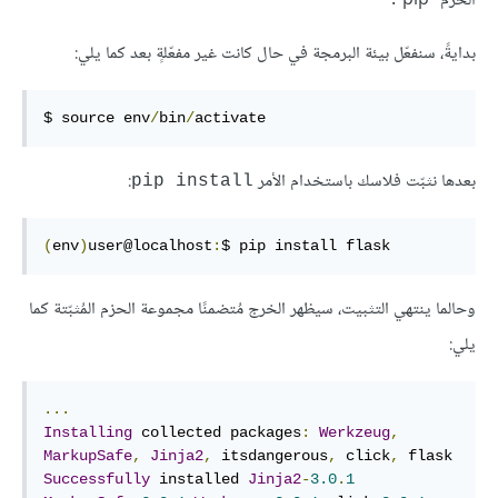
الحزم "pip".
بدايةً، سنفعّل بيئة البرمجة في حال كانت غير مفعّلةٍ بعد كما يلي:
$ source env
/
bin
/
activate
بعدها نثبّت فلاسك باستخدام الأمر
:
pip install
(
env
)
user@localhost
:
$ pip install flask
وحالما ينتهي التثبيت، سيظهر الخرج مُتضمنًا مجموعة الحزم المُثبّتة كما
يلي:
...
Installing
 collected packages
:
Werkzeug
,
MarkupSafe
,
Jinja2
,
 itsdangerous
,
 click
,
Successfully
 installed 
Jinja2
-
3.0
.
1