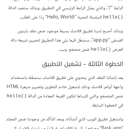
الرابط "/"، والذي يمثّل الرابط الرئيسي في التطبيق، وبذلك ستعيد الدالة
السلسلة النصية "!Hello, World" ردًا على الطلب.
()hello
وبذلك أصبح لدينا تطبيق فلاسك بسيط موجود ضمن ملف بايثون
المُسمّى "app.py"، سنشغّل فيما يلي هذا التطبيق لتصيير نتيجة دالة
العرض
ضمن متصفح ويب.
()hello
الخطوة الثالثة – تشغيل التطبيق
بعد إنشائنا الملف الذي يحتوي على تطبيق فلاسك، سنشغّله باستخدام
واجهة أوامر فلاسك وذلك لتشغيل خادم التطوير وتصيير شيفرة HTML
ضمن المتصفح والتي كتبناها لتكون القيمة المعادة من الدالة
()hello
في الخطوة السابقة.
ولتشغيل تطبيق الويب الذي أنشأناه، وبعد التأكّد من وجودنا ضمن المجلد
"flask_app" مع تفعيل البيئة الافتراضية، لا بُدّ من إرشاد فلاسك إلى