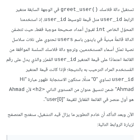
تستقبل دالة فلاسك
في الوجهة السابقة متغير
()greet_user
الرابط
مثل قيمة للوسيط
، إذ استخدمنا
user_id
user_id
المحوّل الخاص
لقبول أعداد صحيحة موجبة فقط، حيث تتضمّن
int
الدالة قائمةً مبنيةً في بايثون باسم
تحتوي على ثلاث سلاسل
users
نصية تمثّل أسماء المستخدمين، وترجع دالة فلاسك السلسة الموافقة من
القائمة اعتمادًا على قيمة المتغير
المُمرّر والذي يدل على رقم
user_id
المُستخدم المراد الترحيب به بالنتيجة؛ فإذا كانت قيمة المتغير
تساوي "0" مثلًا، ستكون الاستجابة ظهور عبارة "Hi
user_id
Ahmad" ضمن تنسيق عنوان من المستوى الثاني
لأن
Ahmad
<h2>
هو أول عنصر في القائمة المُقابل للقيمة "[user[0".
الآن وبعد التأكد أن خادم التطوير ما يزال قيد التشغيل، سنفتح المتصفح
لزيارة الروابط التالية: