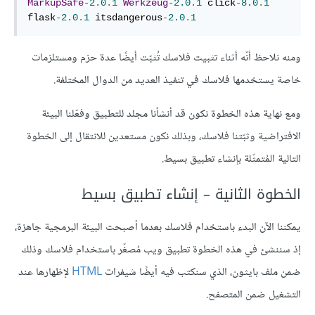
MarkupSafe
-
2.0
.
1
Werkzeug
-
2.0
.
1
 click
-
8.0
.
1
flask
-
2.0
.
1
 itsdangerous
-
2.0
.
1
ومنه نلاحظ أنّه أثناء تثبيت فلاسك تُثبّت أيضًا عدة حزم ومستلزمات
خاصة يستخدمها فلاسك في تنفيذ العديد من الدوال المختلفة.
ومع نهاية هذه الخطوة نكون قد أنشأنا مجلد للتطبيق وفعّلنا البيئة
الافتراضية وثبّتنا فلاسك، وبذلك نكون مستعدين للانتقال إلى الخطوة
التالية المُتمثّلة بإنشاء تطبيق بسيط.
الخطوة الثانية – إنشاء تطبيق بسيط
يمكننا الآن البدء باستخدام فلاسك بعدما أصبحت البيئة البرمجية جاهزة،
إذ سننشئ في هذه الخطوة تطبيق ويب مُصغّر باستخدام فلاسك وذلك
ضمن ملف بايثون، الذي سنكتب فيه أيضًا شيفرات
HTML
لإظهارها عند
التشغيل ضمن المتصفح.