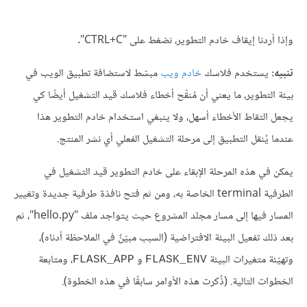
وإذا أردنا إيقاف خادم التطوير، نضغط على "CTRL+C".
تنبيه:
يستخدم فلاسك
خادم ويب
مبسّط لاستضافة تطبيق الويب في
بيئة التطوير، ما يعني أن مُنقّح أخطاء فلاسك قيد التشغيل أيضًا كي
يجعل التقاط الأخطاء أسهل، ولا ينبغي استخدام خادم التطوير هذا
عندما يُنقل التطبيق إلى مرحلة التشغيل الفعلي أي نشر المنتج.
يمكن في هذه المرحلة الإبقاء على خادم التطوير قيد التشغيل في
الطرفية terminal الخاصة به، ومن ثم فتح نافذة طرفية جديدة وتغيير
المسار فيها إلى مسار مجلد المشروع حيث يتواجد ملف "hello.py"، ثم
بعد ذلك تفعيل البيئة الافتراضية (السبب مبيّنٌ في الملاحظة أدناه)،
وتهيّئة متغيرات البيئة
و
، ومتابعة
FLASK_APP
FLASK_ENV
الخطوات التالية. (ذُكرت هذه الأوامر سابقًا في هذه الخطوة).