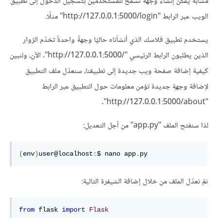
مشابه يمكن إنشاء وجهة تسمح للمستخدمين بتسجيل الدخول إلى تطبيق
الويب عبر الرابط "http://127.0.0.1:5000/login" مثلًا.
يستخدم تطبيق فلاسك الذي أنشأناه حاليًا وجهةً واحدةً تخدّم الزوار
الذين يطلبون الرابط الرئيسي "/http://127.0.0.1:5000". الآن، ولنبين
كيفية إضافة صفحة ويب جديدة إلى تطبيقنا، سنعدّل ملف التطبيق
لإضافة وجهةٍ جديدة تؤمن معلومات حول التطبيق عبر الرابط
"http://127.0.0.1:5000/about".
لذا سنفتح الملف "app.py" من أجل التعديل:
(
env
)
user@localhost
:
$ nano app
.
py
ثمّ نعدّل الملف من خلال إضافة الشيفرة التالية:
from
 flask 
import
Flask