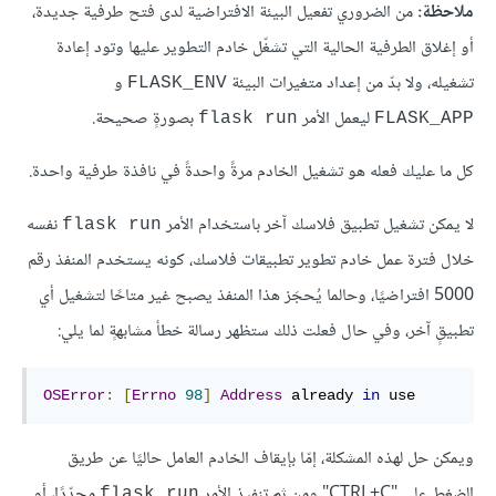
ملاحظة:
من الضروري تفعيل البيئة الافتراضية لدى فتح طرفية جديدة،
أو إغلاق الطرفية الحالية التي تشغّل خادم التطوير عليها وتود إعادة
تشغيله، ولا بدّ من إعداد متغيرات البيئة
و
FLASK_ENV
ليعمل الأمر
بصورةٍ صحيحة.
flask run
FLASK_APP
كل ما عليك فعله هو تشغيل الخادم مرةً واحدةً في نافذة طرفية واحدة.
لا يمكن تشغيل تطبيق فلاسك آخر باستخدام الأمر
نفسه
flask run
خلال فترة عمل خادم تطوير تطبيقات فلاسك، كونه يستخدم المنفذ رقم
5000 افتراضيًا، وحالما يُحجَز هذا المنفذ يصبح غير متاحًا لتشغيل أي
تطبيقٍ آخر، وفي حال فعلت ذلك ستظهر رسالة خطأ مشابهةٍ لما يلي:
OSError
:
[
Errno
98
]
Address
 already 
in
 use
ويمكن حل لهذه المشكلة، إمّا بإيقاف الخادم العامل حاليًا عن طريق
الضغط على "CTRL+C" ومن ثم تنفيذ الأمر
مجدّدًا، أو
flask run