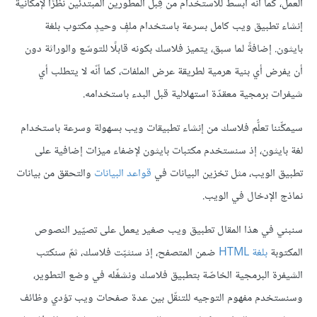
العمل، كما أنّه أبسط للاستخدام من قِبل المطورين المبتدئين نظرًا لإمكانية
إنشاء تطبيق ويب كامل بسرعة باستخدام ملفٍ وحيدٍ مكتوب بلغة
بايثون. إضافةً لما سبق، يتميز فلاسك بكونه قابلًا للتوسّع والوراثة دون
أن يفرض أي بنية هرمية لطريقة عرض الملفات، كما أنّه لا يتطلب أي
شيفرات برمجية معقدّة استهلالية قبل البدء باستخدامه.
سيمكِّننا تعلُّم فلاسك من إنشاء تطبيقات ويب بسهولة وسرعة باستخدام
لغة بايثون، إذ سنستخدم مكتبات بايثون لإضفاء ميزات إضافية على
تطبيق الويب، مثل تخزين البيانات في
قواعد البيانات
والتحقق من بيانات
نماذج الإدخال في الويب.
سنبني في هذا المقال تطبيق ويب صغير يعمل على تصيّير النصوص
المكتوبة
بلغة HTML
ضمن المتصفح، إذ سنثبّت فلاسك، ثمّ سنكتب
الشيفرة البرمجية الخاصّة بتطبيق فلاسك ونشغّله في وضع التطوير،
وسنستخدم مفهوم التوجيه للتنقّل بين عدة صفحات ويب تؤدي وظائف