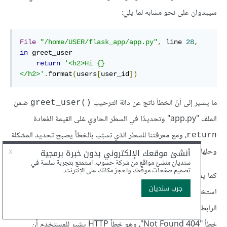
سيبدوان على نحو مشابه لما يلي:
File
"/home/USER/flask_app/app.py"
,
 line 
28
,
in
 greet_user

return
'<h2>Hi {}
</h2>'
.
format
(
users
[
user_id
])
ما يشير إلى أنّ الخطأ ناتج عن دالة الترحيب
ضمن
()greet_user
الملف "app.py" وتحديدًا في السطر الحاوي غلى القيمة المُعادة
، ومع معرفتنا للسطر الذي تسبّب بالخطأ يصبح تحديد المشكلة
return
وحلها أسهل.
كما يمكننا لتجنّب توقّف عمل التطبيق في حالات مشابهة لهذه الحالة
استخدام العبارة "try…except" لإصلاح الخطأ، بحيث إذا احتوى
الرابط المطلوب على دليل خارج مجال القائمة يتلقى المستخدم عبارة
خطأ "404 Not Found"، وهو خطأ HTTP يشير للمستخدم أن