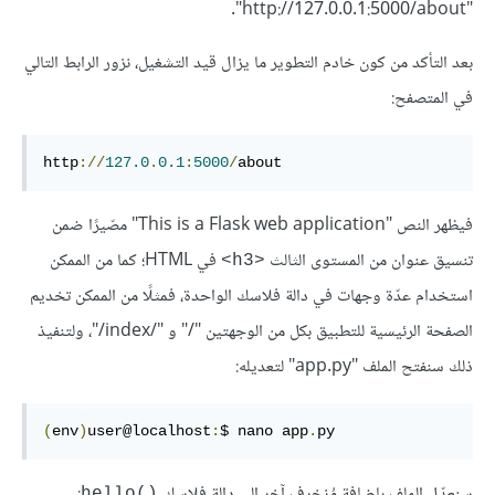
"http://127.0.0.1:5000/about".
بعد التأكد من كون خادم التطوير ما يزال قيد التشغيل، نزور الرابط التالي
في المتصفح:
http
://
127.0
.
0.1
:
5000
/
about
فيظهر النص "This is a Flask web application" مصّيرًا ضمن
تنسيق عنوان من المستوى الثالث
في HTML؛ كما من الممكن
<h3>
استخدام عدّة وجهات في دالة فلاسك الواحدة، فمثلًا من الممكن تخديم
الصفحة الرئيسية للتطبيق بكل من الوجهتين "/" و "/index/"، ولتنفيذ
ذلك سنفتح الملف "app.py" لتعديله:
(
env
)
user@localhost
:
$ nano app
.
py
سنعدّل الملف بإضافة مُزخرف آخر إلى دالة فلاسك
:
()hello