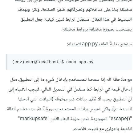
مختلفة بناءً على مدخلاتهم وتصرفاتهم ضمن الصفحة، ولكن وبهدف
التبسيط في هذا المقال، سنعدّل الرابط لنبيّن كيفية جعل التطبيق
يستجيب بصورةٍ مختلفة بروابط مختلفة.
سنفتح بدايةً الملف app.py لتعديله:
مع ملاحظة انّه إذا سمحنا للمستخدم بإدخال شيءٍ ما إلى التطبيق، مثل
إدخال قيمة في الرابط كما سنفعل في التعديل التالي، فيجب الانتباه إلى
أنّ التطبيق يجب ألا يُظهر بيانات غير موثوقة (البيانات التي أدخلها
المستخدم)، ولكي نعرض بيانات المستخدم بصورةٍ آمنة، سنستخدم الدالة
"()escape" الموجودة ضمن حزمة البناء الآمن "markupsafe"
المُثبتة بالتوازي مع تثبيت فلاسك.