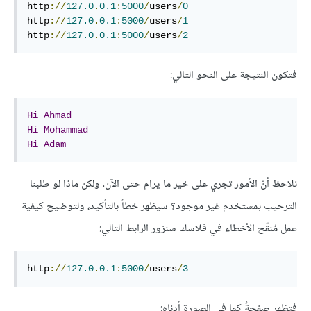
http
://
127.0
.
0.1
:
5000
/
users
/
0
http
://
127.0
.
0.1
:
5000
/
users
/
1
http
://
127.0
.
0.1
:
5000
/
users
/
2
فتكون النتيجة على النحو التالي:
Hi
Ahmad
Hi
Mohammad
Hi
Adam
نلاحظ أنّ الأمور تجري على خير ما يرام حتى الآن، ولكن ماذا لو طلبنا
الترحيب بمستخدم غير موجود؟ سيظهر خطأ بالتأكيد، ولتوضيح كيفية
عمل مُنقّح الأخطاء في فلاسك سنزور الرابط التالي:
http
://
127.0
.
0.1
:
5000
/
users
/
3
فتظهر صفحةٌ كما في الصورة أدناه: