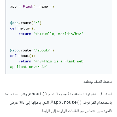
app 
=
Flask
(
__name__
)
@app
.
route
(
'/'
)
def
 hello
():
return
'<h1>Hello, World!</h1>'
@app
.
route
(
'/about/'
)
def
 about
():
return
'<h3>This is a Flask web 
application.</h3>'
نحفظ الملف ونغلقه.
أضفنا في الشيفرة السابقة دالةً جديدةً باسم
، والتي صمّمناها
()about
باستخدام المًزخرف
، الذي يحوّلها إلى دالة عرض
()app.route@
قادرة على التعامل مع الطلبات الواردة إلى الرابط