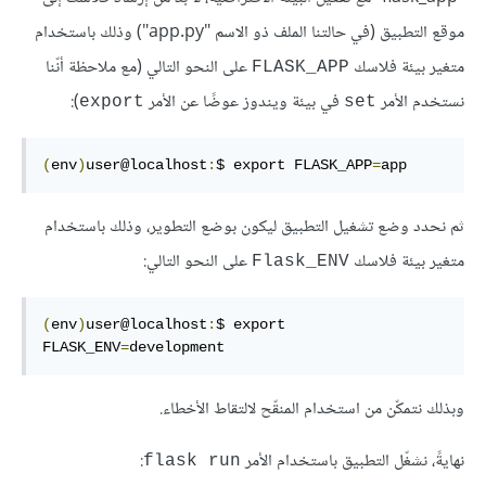
موقع التطبيق (في حالتنا الملف ذو الاسم "app.py") وذلك باستخدام
متغير بيئة فلاسك
على النحو التالي (مع ملاحظة أنّنا
FLASK_APP
نستخدم الأمر
في بيئة ويندوز عوضًا عن الأمر
):
export
set
(
env
)
user@localhost
:
$ export FLASK_APP
=
app
ثم نحدد وضع تشغيل التطبيق ليكون بوضع التطوير، وذلك باستخدام
متغير بيئة فلاسك
على النحو التالي:
Flask_ENV
(
env
)
user@localhost
:
$ export 
FLASK_ENV
=
development
وبذلك نتمكّن من استخدام المنقّح لالتقاط الأخطاء.
نهايةً، نشغّل التطبيق باستخدام الأمر
:
flask run