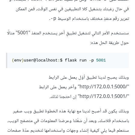
في حال رغبتك بتشغيل كلا التطبيقين في نفس الوقت، فمن الممكن
تمرير رقم منفذٍ مختلف باستخدام الوسيط
.
p-
سنستخدم الأمر التالي لتشغيل تطبيقٍ آخر يستخدم المنفذ "5001" مثالًا
حول طريقة الحل هذه:
(
env
)
user@localhost
:
$ flask run 
-
p 
5001
وبذلك يصبح لدينا تطبيق أوّل يعمل على الرايط
"/http://172.0.0.1:5000" وآخر يعمل على الرابط
"/http://172.0.0.1:5001" إن احتجنا لذلك.
وبذلك يكون قد أصبح لدينا مع نهاية هذه الخطوة تطبيق ويب صغير
باستخدام فلاسك، وبعد أن شغّلنا وعرضنا المعلومات في متصفح الويب،
سنتعلم فيما يلي كيفية إنشاء وجهات واستخدامها لتخديم عدّة صفحات