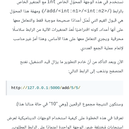
نستخدم في هذه الوجهة المحوّل الخاص
مع المتغير الخاص
int
بالرابط (
)؛ ومهمّة هذا المحوّل
/add/<int:n1>/<int:n2>‎/
هي قبول القيم التي تُمثّل أعدادًا صحيحة موجبة فقط والتعامل معها
على أنها أعداد، كونه افتراضيًا تُعدّ المتغيرات الآتية من الرابط سلاسلًا
محرفية ويجري التعامل معها على هذا الأساس، وهذا أمرٌ غير مناسب
لإتمام عملية الجمع العددي.
الآن وبعد التأكد من أنّ خادم التطوير ما يزال قيد التشغيل، نفتح
المتصفح ونذهب إلى الرابط التالي:
http
://
127.0
.
0.1
:
5000
/
add
/
5
/
5
/
وستكون النتيجة مجموع الرقمين (وهي "10" في حالة مثالنا هذا).
تعرفنا في هذه الخطوة على كيفية استخدام الوجهات الديناميكية لعرض
استجابات مُختلفة ضمن الوجهة الواحدة اعتمادًا على الرابط المطلوب،