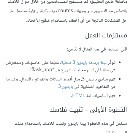
مختلفة ضمن التطبيق؛ كما سنسمح للمستخدمين من خلال دوال فلاسك
بالتفاعل مع التطبيق عبر وجهات routes ديناميكية، ونهايةً سنعمل على
حل المشكلات الناتجة عن أي أخطاء باستخدام مُنقّح الأخطاء.
مستلزمات العمل
قبل المتابعة في هذا المقال لا بُدّ من:
توفُّر
بيئة برمجة بايثون 3 محلية
، مثبّتة على حاسوبك، وسنفترض
في مقالنا أن اسم مجلد المشروع هو "flask_app".
فهم مبادئ بايثون 3، مثل أنماط البيانات والقوائم والدوال، وغيرها
من المفاهيم المشابهة في
بايثون 3
.
فهم أساسيات لغة
HTML
.
الخطوة الأولى – تثبيت فلاسك
سنفعّل في هذه الخطوة بيئة بايثون ونثبّت فلاسك باستخدام مثبِّت