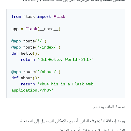
from
 flask 
import
Flask
app 
=
Flask
(
__name__
)
@app
.
route
(
'/'
)
@app
.
route
(
'/index/'
)
def
 hello
():
return
'<h1>Hello, World!</h1>'
@app
.
route
(
'/about/'
)
def
 about
():
return
'<h3>This is a Flask web 
application.</h3>'
نحفظ الملف ونغلقه.
وبعد إضافة المُزخرف الثاني أصبح بالإمكان الوصول إلى الصفحة
الرئيسية للتطبيق من خلال أي من الرابطين