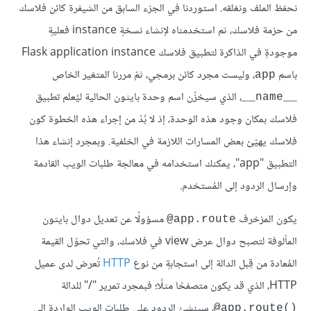
نحفظ الملف ونغلقه. استوردنا في الجزء السابق من الشيفرة كائن فلاسك
من حزمة فلاسك، ثم استخدمناه لإنشاء نسخةٍ instance فعليةٍ
موجودةٍ في الذاكرة لتطبيق فلاسك Flask application instance
باسم
، وليست مجرد كائن برمجي، ثمّ مررنا المتغير الخاص
app
، الذي سيخزّن اسم وحدة بايثون الحالية ليُعلم تطبيق
__name__
فلاسك بمكان وجود هذه الوحدة، إذ لا بُدّ من إجراء هذه الخطوة كون
فلاسك يهيّئ بعض المسارات اللازمة في الخلفية. وبمجرد إنشاء هذا
التطبيق "app"، يمكنك استخدامه في معالجة طلبات الويب القادمة
وإرسال الردود إلى المُستخدم.
يكون المزخرف
مسؤولًا عن تعديل دوال بايثون
app.route@
المألوفة لتصبح دوال عرض view في فلاسك، والتي تحوّل القيمة
المُعادة من قِبل الدالة إلى استجابةٍ من نوع
HTTP
تُعرض لدى عميل
HTTP، الذي قد يكون متصفحًا مثلًا؛ فبمجرد تمرير "/" للدالة
، سينشئ الردود على طلبات الويب الواردة إلى
()app.route@