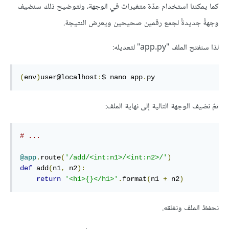
كما يمكننا استخدام عدّة متغيرات في الوجهة، ولتوضيح ذلك سنضيف
وجهةً جديدةً لجمع رقمين صحيحين ويعرض النتيجة.
لذا سنفتح الملف "app.py" لتعديله:
(
env
)
user@localhost
:
$ nano app
.
py
ثمّ نضيف الوجهة التالية إلى نهاية الملف:
# ...
@app
.
route
(
'/add/<int:n1>/<int:n2>/'
)
def
 add
(
n1
,
 n2
):
return
'<h1>{}</h1>'
.
format
(
n1 
+
 n2
)
نحفظ الملف ونغلقه.