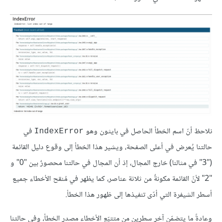
نلاحظ أنّ اسم الخطأ الحاصل في بايثون وهو
في
IndexError
حالتنا يُعرض في أعلى الصفحة، ويشير هذا الخطأ إلى وقوع دليل القائمة
("3" في مثالنا) خارج المجال، إذ أن المجال في حالتنا محصورٌ بين "0" و
"2" لأنّ القائمة مكونةٌ من ثلاثة عناصر، كما يظهر في مُنقح الأخطاء جميع
أسطر الشيفرة التي أدّى تنفيذها إلى ظهور هذا الخطأ.
وعادةً ما يتضمّن آخر سطرين من متتبّع الأخطاء مصدر الخطأ، وفي حالتنا