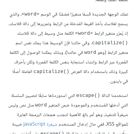
نحفظ الملف ونغلقه.
تملك الوجهة الجديدة قسمًا متغيرًا مُضمّنًا في الوسم
، والذي
<word>
يسمح لفلاسك بأخذ القيمة المُدخلة من الرابط وتمريرها إلى دالة فلاسك،
إذ يُمرّر متغير الرابط
الكلمة مثل وسيط إلى دالة فلاسك
<word>
. وفي حالتنا فإنّ الوسيط هذا يملك نفس اسم
()capitalize
متغير الرابط (وهو
في حالتنا)، وبذلك يمكننا الوصول إلى الكلمة
word
المُمررة عبر الرابط وإنشاء استجابة بنفس الكلمة المُمررة ولكن بأحرف
كبيرة وذلك باستخدام دالة العرض
العاملة أصلًا
()capitalize
في بايثون.
استخدمنا الدالة
التي استوردناها سابقًا لتصيير السلسلة
()escape
التي أدخلها المُستخدم والموجودة ضمن المتغير
مثل نص وليس
word
شيفرةً للتنفيذ، وهو أمر بالغ الأهمية لتجنب هجمات البرمجة العابرة
للمواقع XSS، ففي حال إدخال المستخدم
شيفرة JavaScript
خبيثة