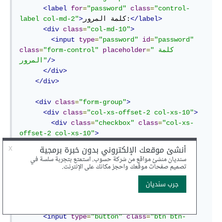
<label
for
=
"password"
class
=
"control-
</label>
كلمة المرور:
>
label col-md-2"
<div
class
=
"col-md-10"
>
<input
type
=
"password"
id
=
"password"
"كلمة 
=
placeholder
"form-control"
=
class
/>
المرور"
</div>
</div>
<div
class
=
"form-group"
>
<div
class
=
"col-xs-offset-2 col-xs-10"
>
<div
class
=
"checkbox"
class
=
"col-xs-
offset-2 col-xs-10"
>
<label><input
type
=
"checkbox"
</label>
تذكرني على هذا المتصفح
/>
</div>
</div>
</div>
<div
class
=
"col-xs-offset-2 col-xs-10"
>
<input
type
=
"button"
class
=
"btn btn-