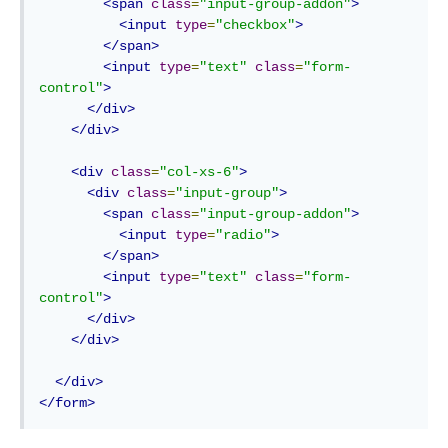
<span
class
=
"input-group-addon"
>
<input
type
=
"checkbox"
>
</span>
<input
type
=
"text"
class
=
"form-
control"
>
</div>
</div>
<div
class
=
"col-xs-6"
>
<div
class
=
"input-group"
>
<span
class
=
"input-group-addon"
>
<input
type
=
"radio"
>
</span>
<input
type
=
"text"
class
=
"form-
control"
>
</div>
</div>
</div>
</form>