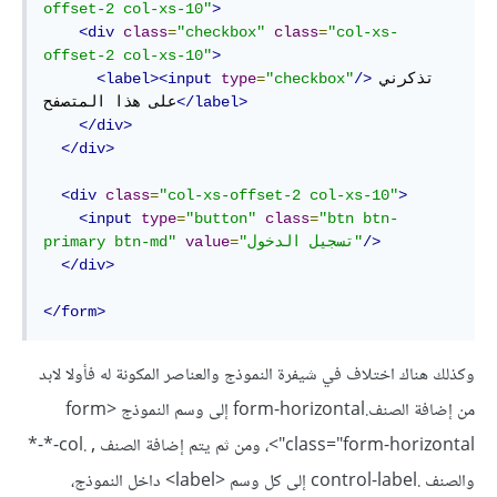
offset-2 col-xs-10"
>
<div
class
=
"checkbox"
class
=
"col-xs-
offset-2 col-xs-10"
>
تذكرني 
/>
"checkbox"
=
type
<label><input
</label>
على هذا المتصفح
</div>
</div>
<div
class
=
"col-xs-offset-2 col-xs-10"
>
<input
type
=
"button"
class
=
"btn btn-
/>
"تسجيل الدخول"
=
value
primary btn-md"
</div>
</form>
وكذلك هناك اختلاف في شيفرة النموذج والعناصر المكونة له فأولا لابد
من إضافة الصنف.form-horizontal إلى وسم النموذج <form
class="form-horizontal">، ومن ثم يتم إضافة الصنف , .col-*-*
والصنف .control-label إلى كل وسم <label> داخل النموذج،