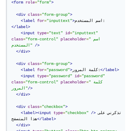
<form
role
=
"form"
>
<div
class
=
"form-group"
>
اسم المستخدم:
>
"inputtext"
=
for
<label
</label>
<input
type
=
"text"
id
=
"inputtext"
"اسم 
=
placeholder
"form-control"
=
class
/>
المستخدم"
</div>
<div
class
=
"form-group"
>
</label>
كلمة المرور:
>
"password"
=
for
<label
<input
type
=
"password"
id
=
"password"
"كلمة 
=
placeholder
"form-control"
=
class
/>
المرور"
</div>
<div
class
=
"checkbox"
>
تذكرني على 
/>
"checkbox"
=
type
<label><input
</label>
هذا المتصفح
</div>