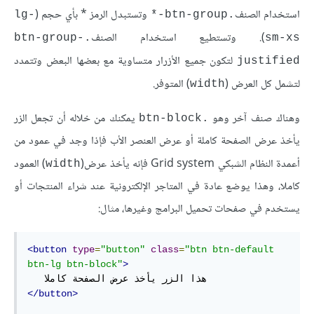
استخدام الصنف
وتستبدل الرمز * بأي حجم (
lg-
.btn-group-*
). وتستطيع استخدام الصنف
.btn-group-
sm-xs
لتكون جميع الأزرار متساوية مع بعضها البعض وتتمدد
justified
لتشمل كل العرض (
) المتوفر.
width
وهناك صنف آخر وهو
يمكنك من خلاله أن تجعل الزر
.btn-block
يأخذ عرض الصفحة كاملة أو عرض العنصر الأب فإذا وجد في عمود من
أعمدة النظام الشبكي Grid system فإنه يأخذ عرض(
) العمود
width
كاملا، وهذا يوضع عادة في المتاجر الإلكترونية عند شراء المنتجات أو
يستخدم في صفحات تحميل البرامج وغيرها، مثال:
<button
type
=
"button"
class
=
"btn btn-default 
btn-lg btn-block"
>
</button>