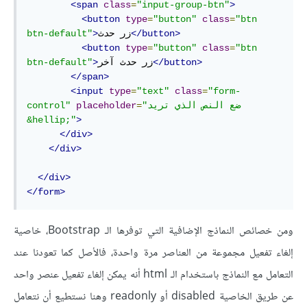
<span
class
=
"input-group-btn"
>
<button
type
=
"button"
class
=
"btn 
</button>
زر حدث
>
btn-default"
<button
type
=
"button"
class
=
"btn 
</button>
زر حدث آخر
>
btn-default"
</span>
<input
type
=
"text"
class
=
"form-
"ضع النص الذي تريد 
=
placeholder
control"
&hellip;"
>
</div>
</div>
</div>
</form>
ومن خصائص النماذج الإضافية التي توفرها الـ Bootstrap، خاصية
إلغاء تفعيل مجموعة من العناصر مرة واحدة، فالأصل كما تعودنا عند
التعامل مع النماذج باستخدام الـ html أنه يمكن إلغاء تفعيل عنصر واحد
عن طريق الخاصية disabled أو readonly وهنا نستطيع أن نتعامل