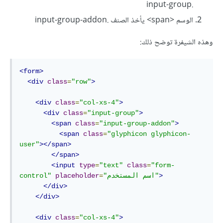
.input-group
الوسم <span> يأخذ الصنف .input-group-addon
وهذه الشيفرة توضح ذلك:
<form>
<div
class
=
"row"
>
<div
class
=
"col-xs-4"
>
<div
class
=
"input-group"
>
<span
class
=
"input-group-addon"
>
<span
class
=
"glyphicon glyphicon-
user"
></span>
</span>
<input
type
=
"text"
class
=
"form-
>
"اسم المستخدم"
=
placeholder
control"
</div>
</div>
<div
class
=
"col-xs-4"
>