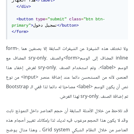
</label>
هذا الجهاز
</div>
<button
type
=
"submit"
class
=
"btn btn-
</button>
تسجيل دخول
>
primary"
</form>
ولا تختلف هذه الشيفرة عن الشيفرات السابقة إلا بصنفين هما .form-
inline المضاف إلى الوسم<form>والصنف .sry-only المضاف مع
الوسم <label>. وتم استخدام الصنف .sry-only لغرض إخفاء هذا
العنصر، لأنه من المستحسن دائما عند إضافة عنصر <input> من نوع
نص أن يكون الوسم <label> مصاحبًا له دائما لذا ففي الـ Bootstrap
تم إضافة الصنف .sry-only لهذا الغرض.
قد تلاحظ من خلال الأمثلة السابقة أن حجم العناصر داخل النموذج ثابت
وقد لا يكون هذا الحجم مرغوب فيه لديك لذا بإمكانك تغيير أحجام هذه
العناصر من خلال النظام الشبكي Grid system ، وهذا مثال يوضح