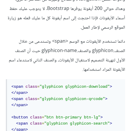
وهناك حوالي 200 أيقونة يوفرها Bootstrap. لا يتوجب عليك حفظ
أسماء الأيقونات فإذا احتجت إلى اسم أيقونة كل ما عليك فعله هو زيارة
الموقع الرسمي لإطار العمل.
دائما تستخدم الأيقونات مع الوسم <span> وتستدعى من خلال
الصنف.glyphicon والصنف.glyphicon-name حيث أن الصنف
الأول لتهيئة التصميم لاستقبال الأيقونات، والصنف الثاني لاستدعاء اسم
الأيقونة المراد استخدامها.
<span
class
=
"glyphicon glyphicon-download"
>
</span>
<span
class
=
"glyphicon glyphicon-qrcode"
>
</span>
<button
class
=
"btn btn-primary btn-lg"
>
<span
class
=
"glyphicon glyphicon-search"
>
</span>