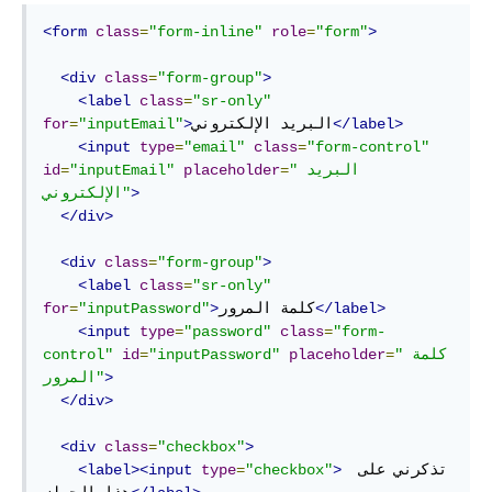
<form
class
=
"form-inline"
role
=
"form"
>
<div
class
=
"form-group"
>
<label
class
=
"sr-only"
</label>
البريد الإلكتروني
>
"inputEmail"
=
for
<input
type
=
"email"
class
=
"form-control"
"البريد 
=
placeholder
"inputEmail"
=
id
>
الإلكتروني"
</div>
<div
class
=
"form-group"
>
<label
class
=
"sr-only"
</label>
كلمة المرور
>
"inputPassword"
=
for
<input
type
=
"password"
class
=
"form-
"كلمة 
=
placeholder
"inputPassword"
=
id
control"
>
المرور"
</div>
<div
class
=
"checkbox"
>
 تذكرني على 
>
"checkbox"
=
type
<label><input