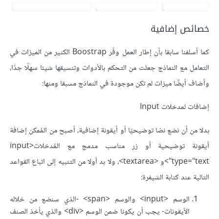
خصائص إضافية
كما أسلفنا سابقا بأن إطار العمل وفّر Boostrap الكثير من الميزات في
التعامل مع النماذج جعلت من التحكم بالأدوات وتنسيقها شيئا سهلًا جدًا،
وأضاف أيضًا ميزات لم تكن موجودة في النماذج مسبقا ومنها:
إضافات لمدخلات Input
بدلا من أن نضع نصّا توضيحيًا أو أيقونة إضافية، أصبح من المُمكن إضافة
أيقونة توضيحية أو زر مناسب مدمج مع المُدخلات<input
type="text">و <textarea>، ولا بد أولا من التنبيه إلى اتباع القواعد
التالية عند كتابة الشيفرة:
الوسم <input> والوسم <span> -الذي سنضع من خلاله
الأيقونات- يجب أن يكونا ضمن الوسم <div> والذي يأخذ الصنف