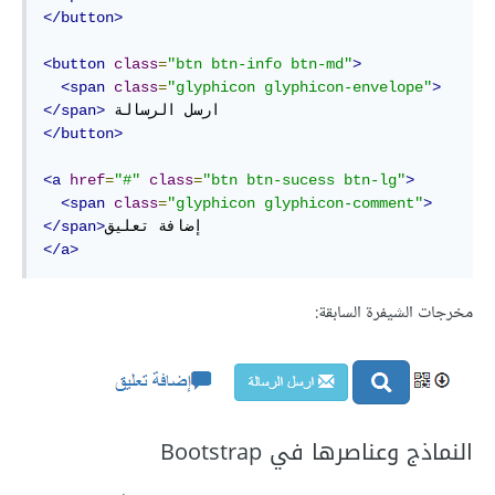
</button>
<button
class
=
"btn btn-info btn-md"
>
<span
class
=
"glyphicon glyphicon-envelope"
>
</span>
</button>
<a
href
=
"#"
class
=
"btn btn-sucess btn-lg"
>
<span
class
=
"glyphicon glyphicon-comment"
>
</span>
</a>
مخرجات الشيفرة السابقة:
النماذج وعناصرها في Bootstrap