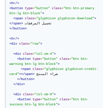
<hr/>
<button
type
=
"button"
class
=
"btn btn-primary 
btn-lg btn-block"
>
<span
class
=
"glyphicon glyphicon-download"
>
</span>
</button>
<hr/>
<div
class
=
"row"
>
<div
class
=
"col-sm-4"
>
<button
type
=
"button"
class
=
"btn btn-
warning btn-lg btn-block"
>
<span
class
=
"glyphicon glyphicon-credit-
 شراء المنتج

></span>
card"
</button>
</div>
<div
class
=
"col-sm-8"
>
<button
type
=
"button"
class
=
"btn btn-
success btn-lg btn-block"
>