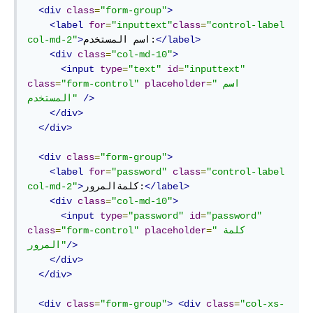
<div
class
=
"form-group"
>
<label
for
=
"inputtext"
class
=
"control-label 
</label>
اسم المستخدم:
>
col-md-2"
<div
class
=
"col-md-10"
>
<input
type
=
"text"
id
=
"inputtext"
"اسم 
=
placeholder
"form-control"
=
class
/>
المستخدم"
</div>
</div>
<div
class
=
"form-group"
>
<label
for
=
"password"
class
=
"control-label 
</label>
كلمةالمرور:
>
col-md-2"
<div
class
=
"col-md-10"
>
<input
type
=
"password"
id
=
"password"
"كلمة 
=
placeholder
"form-control"
=
class
/>
المرور"
</div>
</div>
<div
class
=
"form-group"
>
<div
class
=
"col-xs-