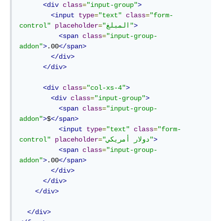
<div
class
=
"input-group"
>
<input
type
=
"text"
class
=
"form-
>
"المبلغ"
=
placeholder
control"
<span
class
=
"input-group-
addon"
>
.00
</span>
</div>
</div>
<div
class
=
"col-xs-4"
>
<div
class
=
"input-group"
>
<span
class
=
"input-group-
addon"
>
$
</span>
<input
type
=
"text"
class
=
"form-
>
"دولار أمريكي"
=
placeholder
control"
<span
class
=
"input-group-
addon"
>
.00
</span>
</div>
</div>
</div>
</div>