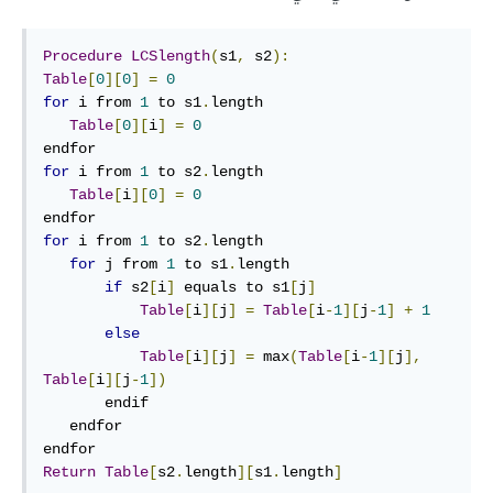
Procedure
LCSlength
(
s1
,
 s2
):
Table
[
0
][
0
]
=
0
for
 i from 
1
 to s1
.
length

Table
[
0
][
i
]
=
0
for
 i from 
1
 to s2
.
length

Table
[
i
][
0
]
=
0
for
 i from 
1
 to s2
.
length

for
 j from 
1
 to s1
.
length

if
 s2
[
i
]
 equals to s1
[
j
]
Table
[
i
][
j
]
=
Table
[
i
-
1
][
j
-
1
]
+
1
else
Table
[
i
][
j
]
=
 max
(
Table
[
i
-
1
][
j
],
Table
[
i
][
j
-
1
])
       endif

   endfor

Return
Table
[
s2
.
length
][
s1
.
length
]