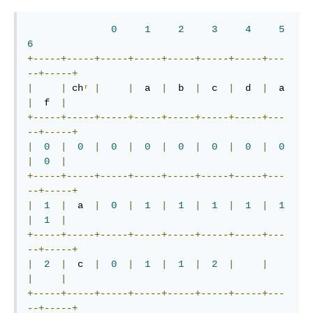
0
1
2
3
4
5
6
+-----+-----+-----+-----+-----+-----+-----+---
--+-----+
|
|
 ch
ʳ
|
|
  a  
|
  b  
|
  c  
|
  d  
|
  a  
|
  f  
|
+-----+-----+-----+-----+-----+-----+-----+---
--+-----+
|
0
|
0
|
0
|
0
|
0
|
0
|
0
|
0
|
0
|
+-----+-----+-----+-----+-----+-----+-----+---
--+-----+
|
1
|
  a  
|
0
|
1
|
1
|
1
|
1
|
1
|
1
|
+-----+-----+-----+-----+-----+-----+-----+---
--+-----+
|
2
|
  c  
|
0
|
1
|
1
|
2
|
|
|
|
+-----+-----+-----+-----+-----+-----+-----+---
--+-----+