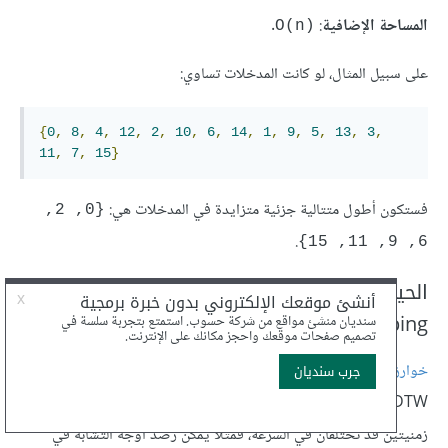
المساحة الإضافية
:
.
‎O(n)‎
على سبيل المثال، لو كانت المدخلات تساوي:
{
0
,
8
,
4
,
12
,
2
,
10
,
6
,
14
,
1
,
9
,
5
,
13
,
3
,
11
,
7
,
15
}
فستكون أطول متتالية جزئية متزايدة في المدخلات هي:
{0, 2, 
.
6, 9, 11, 15}
الحيد الزمني الديناميكي Dynamic Time
Warping
خوارزمية الحيد الزمني الديناميكي
Dynamic Time Warping -أو
DTW اختصارًا- هي خوارزمية لقياس مدى التشابه بين متتاليتين
زمنيتين قد تختلفان في السرعة، فمثلًا يمكن رصد أوجه التشابه في