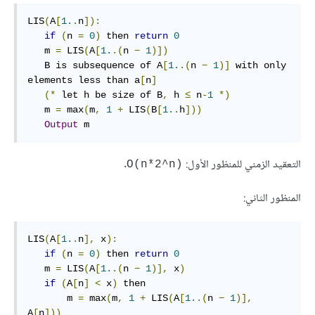
LIS
(
A
[
1.
.
n
]):
if
(
n 
=
0
)
 then 
return
0
   m 
=
 LIS
(
A
[
1.
.(
n 
−
1
)])
   B is subsequence of A
[
1.
.(
n 
−
1
)]
 with only 
elements less than a
[
n
]
(*
 let h be size of B
,
 h 
≤
 n
-
1
*)
   m 
=
 max
(
m
,
1
+
 LIS
(
B
[
1.
.
h
]))
Output
 m
التعقيد الزمني للمنظور الأول:
.
‎O(n*2^n)‎
المنظور الثاني:
LIS
(
A
[
1.
.
n
],
 x
):
if
(
n 
=
0
)
 then 
return
0
   m 
=
 LIS
(
A
[
1.
.(
n 
−
1
)],
 x
)
if
(
A
[
n
]
<
 x
)
 then

       m 
=
 max
(
m
,
1
+
 LIS
(
A
[
1.
.(
n 
−
1
)],
A
[
n
]))