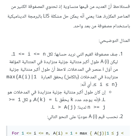
فستلاحظ أنّ العديد من قيمها متساوية إذ تحتوي المصفوفة الكثير من
العناصر المكرّرة، هذا يعني أنّه يمكن حل مشكلة LIS بالبرمجة الديناميكية
باستخدام مصفوفة من بعد واحد.
المثال التوضيحي:
صِف مصفوفة القيم التي نريد حسابها: لكل
،
‎1 <= i <= n‎
ليكن A (i)‎‎ طول أكبر متتالية جزئية متزايدة في المتتالية المؤلفة
من أوّل i عنصر في المدخلات. لاحظ أنّ طول أكبر متتالية جزئية
متزايدة في المدخلات (بالكامل) يحقق العبارة
‎max{A(i)|1 
، أي أنّه:
≤ i ≤ n}‎
إن كان طول أكبر متتالية جزئية متزايدة في المدخلات هو
، فإنّه يوجد عدد
يحقّق
، و لكل
1 =< 
A(k) = L
k
L
لدينا:
.
L > A(j)‎‎
n >= j
نحسب قيم A (i)‎‎ عوديًا على النحو التالي:
For
1
<=
 i 
<=
 n
,
 A
(
i
)
=
1
+
 max 
{
 A
(
j
)|
1
≤
 j 
<