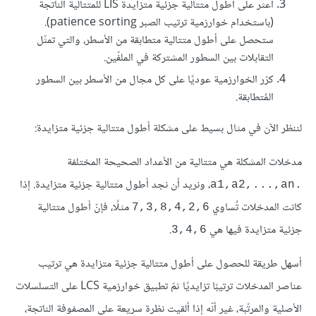
اعثر على أطول متتالية جزئية متزايدة LIS للمتتالية الناتجة
(باستخدام خوارزمية ترتيب الصبر patience sorting).
ستحصل على أطول متتالية متطابقة من الأسطر، والتي تمثّل
التقابلات بين السطور المشتركة في الملفّين.
كرّر الخوارزمية عوديًا على كل مجال من الأسطر بين السطور
المُتطابقة.
لننظر الآن في مثال بسيط على مشكلة أطول متتالية جزئية متزايدة:
مدخلات المشكلة هي متتالية من الأعداد الصحيحة المختلفة
، ونريد أن نجد أطول متتالية جزئية متزايدة. إذا
a1,a2,...,an.‎‎
كانت المدخلات تُساوي
مثلًا، فإنّ أطول متتالية
7,3,8,4,2,6
جزئية متزايدة فيها هي
.
3,4,6
أسهل طريقة للحصول على أطول متتالية جزئية متزايدة هي ترتيب
عناصر المدخلات ترتيبًا تزايديًا ثمّ تطبيق خوارزمية LCS على التسلسلات
الأصلية والمرتّبة، غير أنّه إذا ألقيت نظرة سريعة على المصفوفة الناتجة،