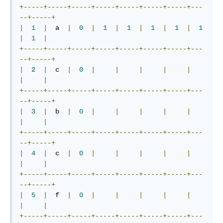
+-----+-----+-----+-----+-----+-----+-----+---
--+-----+
|
1
|
  a  
|
0
|
1
|
1
|
1
|
1
|
1
|
1
|
+-----+-----+-----+-----+-----+-----+-----+---
--+-----+
|
2
|
  c  
|
0
|
|
|
|
|
|
|
+-----+-----+-----+-----+-----+-----+-----+---
--+-----+
|
3
|
  b  
|
0
|
|
|
|
|
|
|
+-----+-----+-----+-----+-----+-----+-----+---
--+-----+
|
4
|
  c  
|
0
|
|
|
|
|
|
|
+-----+-----+-----+-----+-----+-----+-----+---
--+-----+
|
5
|
  f  
|
0
|
|
|
|
|
|
|
+-----+-----+-----+-----+-----+-----+-----+---