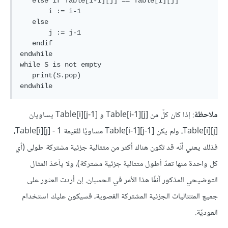
   else if Table[i-1][j] == Table[i][j]

       i := i-1

   else

       j := j-1

   endif

endwhile

while S is not empty

   print(S.pop)

ملاحظة
: إذا كان كلّ من Table[i-1][j]‎‎ و Table[‎i][j-1]‎‎ يساويان
Table[‎i][j]‎‎، ولم يكن Table[i-1][j-1]‎‎ مساويًا للقيمة Table[‎i][j] - 1،
فذلك يعني أنّه قد تكون هناك أكثر من متتالية جزئية مشتركة طولى (أي
كل واحدة منها تعدّ أطول متتالية جزئية مشتركة)، ولا يأخذ المثال
التوضيحي المذكور آنفًا هذا الأمر في الحسبان. إن أردت العثور على
جميع المتتاليات الجزئية المشتركة القصوية، فسيكون عليك استخدام
العوديّة.