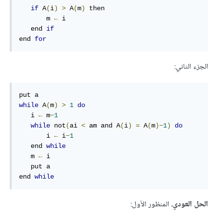
if
 A
(
i
)
>
 A
(
m
)
 then

       m 
←
 i

   end 
if
end 
for
الجزء الثاني:
while
 A
(
m
)
>
1
do
   i 
←
 m
−
1
while
 not
(
ai 
<
 am and A
(
i
)
=
 A
(
m
)−
1
)
do
       i 
←
 i
−
1
   end 
while
   m 
←
 i

   put a

end 
while
الحل العودي
، المنظور الأول: