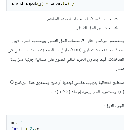
i and input
(
j
)
<
 input
(
i
)
}
احسب قيم A باستخدام الصيغة السابقة.
ابحث عن الحل الأمثل.
يستخدم البرنامج التالي
A
لحساب الحل الأمثل، ويحسب الجزء الأول
منه قيمة m حيث تساوي A (m)‎‎ طول متتالية جزئية متزايدة مثلى في
المدخلات، فيما يحاول الجزء الثاني العثور على متتالية جزئية متزايدة
مثلى.
سنطبع المتتالية بترتيب عكسي لجعلها أوضَح. يستغرق هذا البرنامج O
(n)‎‎، وتستغرق الخوارزمية إجمالًا O (n ^ 2)‎‎.
الجزء الأول:
m 
←
1
for
 i 
:
2.
.
n
