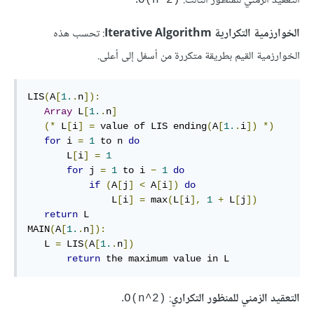
التعقيد الزمني للمنظور الثالث:
.
‎O(n^2)‎
الخوارزمية التكرارية Iterative Algorithm
: تحسب هذه
الخوارزمية القيم بطريقة متكررة من أسفل إلى أعلى.
LIS
(
A
[
1.
.
n
]):
Array
 L
[
1.
.
n
]
(*
 L
[
i
]
=
 value of LIS ending
(
A
[
1.
.
i
])
*)
for
 i 
=
1
 to n 
do
       L
[
i
]
=
1
for
 j 
=
1
 to i 
−
1
do
if
(
A
[
j
]
<
 A
[
i
])
do
               L
[
i
]
=
 max
(
L
[
i
],
1
+
 L
[
j
])
return
 L

MAIN
(
A
[
1.
.
n
]):
   L 
=
 LIS
(
A
[
1.
.
n
])
return
 the maximum value in L
التعقيد الزمني للمنظور التكراري
:
.
‎O(n^2)‎