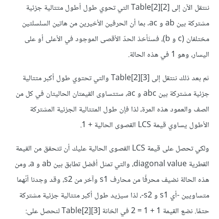
ننتقل الآن إلى Table[2][2]‎‎ التي تحوي طول أطول متتالية جزئية
مشتركة بين ab و ac. بما أن الحرفين الأخيرين من هاتين السلسلتين
مختلفان (c و b)، فسنَأخذ الحدّ الأقصى الموجود في الأعلى أو على
اليسار، وهو 1 في هذه الحالة.
ثم بعد ذلك ننتقل إلى Table[2][3]‎‎ والتي تحتوي طول أكبر متتالية
جزئية مشتركة بين abc و ac، ستتساوى القيمتان الحاليتان في كل من
الصف والعمود هذه المرة، لذا فإن طول المتتالية الجزئية المشتركة
الأطول يساوي قيمة LCS القصوى الحالية + 1.
ولكي تحصل على قيمة LCS القصوى الحالية عليك أن تتحقق من القيمة
القطرية diagonal value، والتي تمثل أفضل تطابق بين ab و a، ومن
هذه الحالة نضيف محرفًا من محارف s1 وآخر من s2، وقد وجدنا أنّهما
متساويين -أي s1 و s2-، لذا سيزيد طول أكبر متتالية جزئية مشتركة
حتمًا. نضع القيمة 1 + 1 = 2 في الخانة Table[2][3]‎‎ لنحصل على: