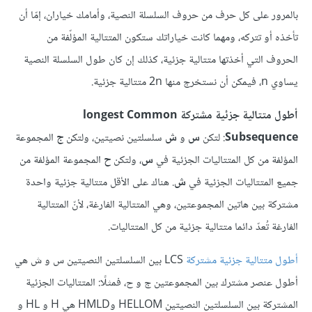
بالمرور على كل حرف من حروف السلسلة النصية، وأمامك خياران، إمّا أن
تأخذه أو تتركه، ومهما كانت خياراتك ستكون المتتالية المؤلّفة من
الحروف التي أخذتها متتالية جزئية، كذلك إن كان طول السلسلة النصية
يساوي n، فيمكن أن نستخرج منها 2n متتالية جزئية.
أطول متتالية جزئية مشتركة longest Common
Subsequence
: لتكن
س
و
ش
سلسلتين نصيتين، ولتكن
ج
المجموعة
المؤلفة من كل المتتاليات الجزئية في
س
، ولتكن
ح
المجموعة المؤلفة من
جميع المتتاليات الجزئية في
ش
. هناك على الأقل متتالية جزئية واحدة
مشتركة بين هاتين المجموعتين، وهي المتتالية الفارغة، لأنّ المتتالية
الفارغة تُعدّ دائما متتالية جزئية من كل المتتاليات.
أطول متتالية جزئية مشتركة
LCS بين السلسلتين النصيتين س و ش هي
أطول عنصر مشترك بين المجموعتين ج و ح، فمثلًا: المتتاليات الجزئية
المشتركة بين السلسلتين النصيتين HELLOM وHMLD هي H و HL و