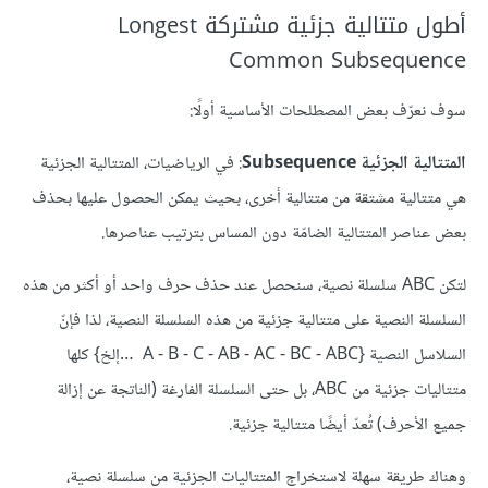
أطول متتالية جزئية مشتركة Longest
Common Subsequence
سوف نعرّف بعض المصطلحات الأساسية أولًا:
المتتالية الجزئية Subsequence
: في الرياضيات، المتتالية الجزئية
هي متتالية مشتقة من متتالية أخرى، بحيث يمكن الحصول عليها بحذف
بعض عناصر المتتالية الضامّة دون المساس بترتيب عناصرها.
لتكن ABC سلسلة نصية، سنحصل عند حذف حرف واحد أو أكثر من هذه
السلسلة النصية على متتالية جزئية من هذه السلسلة النصية، لذا فإنّ
السلاسل النصية {‎ ‎A - B - C - AB - AC - BC - ABC …إلخ} كلها
متتاليات جزئية من ABC، بل حتى السلسلة الفارغة (الناتجة عن إزالة
جميع الأحرف) تُعدّ أيضًا متتالية جزئية.
وهناك طريقة سهلة لاستخراج المتتاليات الجزئية من سلسلة نصية،