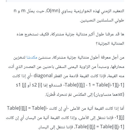
التعقيد الزمني لهذه الخوارزمية يساوي O(mn)‎‎، حيث يمثّل m و n
طولي السلسلتين النصيتين.
ها قد عرفنا طول أكبر متتالية جزئية مشتركة، فكيف نستخرج هذه
المتتالية الجزئية؟
من أجل معرفة أطول متتالية جزئية مشتركة، سننشئ
مكدسًا
لتخزين
محارفها، وسنبدأ من الزاوية اليمنى السفلى باحثين عن المصدر الذي أتت
منه القيمة، فإذا كانت القيمة قادمة من القطر diagonal -أي إذا كانت
Table[‎i][j] - 1 = Table[i-1][j-1]‎‎- فسندفع إمّا [‎i]s2 ‎‎ أو s1 [j]‎‎
(كلاهما متساويان) إلى المكدّس ثمّ نتحرك قُطريًا.
أمّا إذا كانت القيمة آتية من الأعلى -أي إن كانت Table[‎i][j] = Table[i-
1][j]‎‎- فإننا ننتقل إلى الأعلى، وإذا كانت القيمة آتية من اليسار، أي إن كانت
Table[‎i][j] = Table[‎i][j-1]‎‎، فإننا ننتقل إلى اليسار.