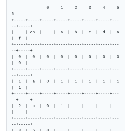
               0     1     2     3     4     5     
6

+-----+-----+-----+-----+-----+-----+-----+---
--+-----+

|     | chʳ |     |  a  |  b  |  c  |  d  |  a  
|  f  |

+-----+-----+-----+-----+-----+-----+-----+---
--+-----+

|  0  |  0  |  0  |  0  |  0  |  0  |  0  |  0  
|  0  |

+-----+-----+-----+-----+-----+-----+-----+---
--+-----+

|  1  |  a  |  0  |  1  |  1  |  1  |  1  |  1  
|  1  |

+-----+-----+-----+-----+-----+-----+-----+---
--+-----+

|  2  |  c  |  0  |  1  |     |     |     |     
|     |

+-----+-----+-----+-----+-----+-----+-----+---
--+-----+

|  3  |  b  |  0  |     |     |     |     |     