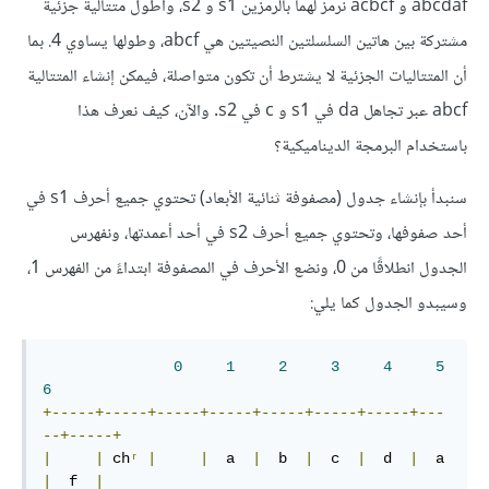
abcdaf و acbcf نرمز لهما بالرمزين s1 و s2، وأطول متتالية جزئية
مشتركة بين هاتين السلسلتين النصيتين هي abcf، وطولها يساوي 4. بما
أن المتتاليات الجزئية لا يشترط أن تكون متواصلة، فيمكن إنشاء المتتالية
abcf عبر تجاهل da في s1 و c في s2. والآن، كيف نعرف هذا
باستخدام البرمجة الديناميكية؟
سنبدأ بإنشاء جدول (مصفوفة ثنائية الأبعاد) تحتوي جميع أحرف s1 في
أحد صفوفها، وتحتوي جميع أحرف s2 في أحد أعمدتها، ونفهرس
الجدول انطلاقًا من 0، ونضع الأحرف في المصفوفة ابتداءً من الفهرس 1،
وسيبدو الجدول كما يلي:
0
1
2
3
4
5
6
+-----+-----+-----+-----+-----+-----+-----+---
--+-----+
|
|
 ch
ʳ
|
|
  a  
|
  b  
|
  c  
|
  d  
|
  a  
|
  f  
|