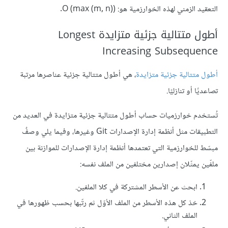
التعقيد الزمني لهذه الخوارزمية هو: O (max (m, n))‎‎.
أطول متتالية جزئية متزايدة Longest
Increasing Subsequence
أطول متتالية جزئية متزايدة
، هي أطول متتالية جزئية عناصرها مرتبة
تصاعديًا أو تنازليًا.
تُستخدم خوارزميات حساب أطول متتالية جزئية متزايدة في العديد من
التطبيقات مثل أنظمة إدارة الإصدارات Git وغيرها، وفيما يلي وصفٌ
مبسّط للخوارزمية التي تعتمدها أنظمة إدارة الإصدارات للموازنة بين
ملفّين يمثّلان إصدارين مختلفين من الملف نفسه:
ابحث عن الأسطر المشتركة في كلا الملفين.
خذ كل هذه الأسطر من الملف الأوّل ثم رتّبها بحسب ظهورها في
الملف الثاني.