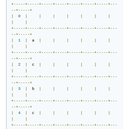
+-----+-----+-----+-----+-----+-----+-----+---
--+-----+
|
0
|
|
|
|
|
|
|
|
|
+-----+-----+-----+-----+-----+-----+-----+---
--+-----+
|
1
|
  a  
|
|
|
|
|
|
|
|
+-----+-----+-----+-----+-----+-----+-----+---
--+-----+
|
2
|
  c  
|
|
|
|
|
|
|
|
+-----+-----+-----+-----+-----+-----+-----+---
--+-----+
|
3
|
  b  
|
|
|
|
|
|
|
|
+-----+-----+-----+-----+-----+-----+-----+---
--+-----+
|
4
|
  c  
|
|
|
|
|
|
|
|
+-----+-----+-----+-----+-----+-----+-----+---