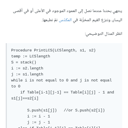
ينتهي بحثنا عندما نصل إلى العمود الموجود في الأعلى أو في أقصى
اليسار، وننزع القيم المخزّنة في
المكدّس
ثمّ نطبعها.
انظر المثال التوضيحي:
Procedure PrintLCS(LCSlength, s1, s2)

temp := LCSlength

S = stack()

i := s2.length

j := s1.length

while i is not equal to 0 and j is not equal 
to 0

    if Table[i-1][j-1] == Table[i][j] - 1 and 
s1[j]==s2[i]

       S.push(s1[j])   //or S.push(s2[i])

       i := i - 1

       j := j - 1
