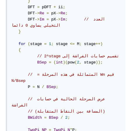
}
       DFT 
=
 pDFT 
+
 ii
;
       DFT
->
Re
=
 pX
->
Re
;
// العدد 
;
Im
->
 pX
=
Im
->
       DFT
التخيلي يساوي 0 دائما
}
for
(
stage 
=
1
;
 stage 
<=
 M
;
 stage
++)
{
//‫تقسيم حسابات الفراشة إلى ‪ 2^stage
BSep
=
(
int
)(
pow
(
2
,
 stage
));
// ‫قيم Wn المتماثلة في هذه المرحلة = 
‪N/Bsep
       P 
=
 N 
/
BSep
;
// ‫عرض المرحلة الحالية في حسابات 
الفراشة 
// (المسافة بين النقاط المتقابلة)
BWidth
=
BSep
/
2
;
TwoPi_NP
=
TwoPi_N
*
P
;