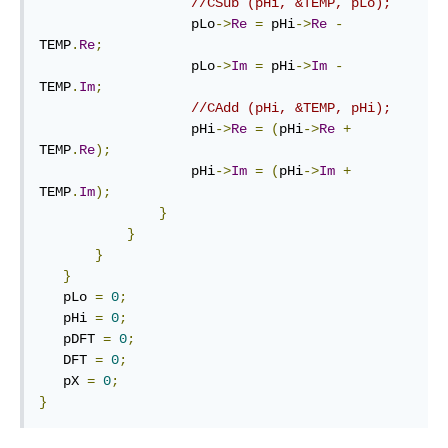
//CSub (pHi, &TEMP, pLo);
                   pLo
->
Re
=
 pHi
->
Re
-
TEMP
.
Re
;
                   pLo
->
Im
=
 pHi
->
Im
-
TEMP
.
Im
;
//CAdd (pHi, &TEMP, pHi);    
                   pHi
->
Re
=
(
pHi
->
Re
+
TEMP
.
Re
);
                   pHi
->
Im
=
(
pHi
->
Im
+
TEMP
.
Im
);
}
}
}
}
   pLo 
=
0
;
   pHi 
=
0
;
   pDFT 
=
0
;
   DFT 
=
0
;
   pX 
=
0
;
}