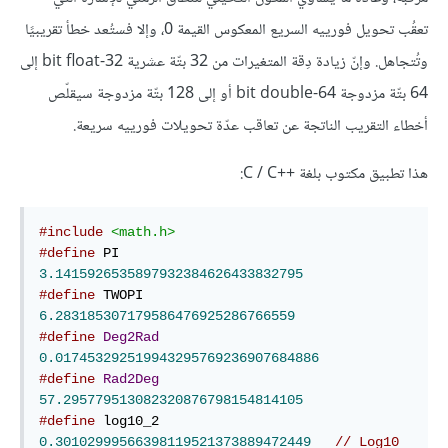
تعقُب تحويل فورييه السريع المعكوس القيمة 0، وإلا فستُعد خطأ تقريبيًا
وتُتجاهل. وإنّ زيادة دِقة المتغيرات من 32 بتّة عشرية 32-bit ﬂoat إلى
64 بتّة مزدوجة 64-bit double أو إلى 128 بتّة مزدوجة سيقلّص
أخطاء التقريب الناتجة عن تعاقب عدّة تحويلات فورييه سريعة.
هذا تطبيق مكتوب بلغة C / C++‎:
#include
<math.h>
#define
 PI       
3.1415926535897932384626433832795
#define
 TWOPI    
6.283185307179586476925286766559
#define
Deg2Rad
0.017453292519943295769236907684886
#define
Rad2Deg
57.295779513082320876798154814105
#define
 log10_2  
0.30102999566398119521373889472449
// Log10 