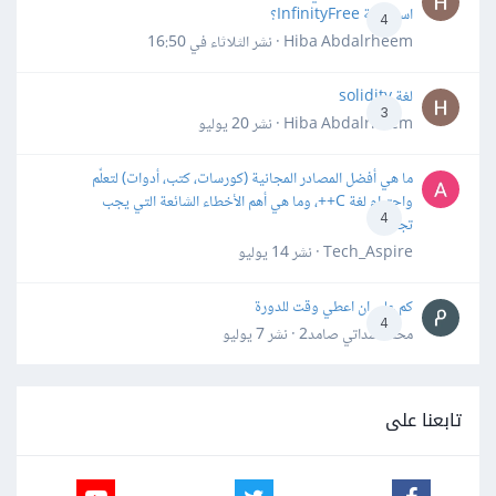
استضافة InfinityFree؟
4
Hiba Abdalrheem · نشر
الثلاثاء في 16:50
لغة solidity
3
Hiba Abdalrheem · نشر
20 يوليو
ما هي أفضل المصادر المجانية (كورسات، كتب، أدوات) لتعلّم
واحترام لغة C++، وما هي أهم الأخطاء الشائعة التي يجب
4
تجنبها؟
Tech_Aspire · نشر
14 يوليو
كم علي ان اعطي وقت للدورة
4
محمد سداتي صامد2 · نشر
7 يوليو
تابعنا على