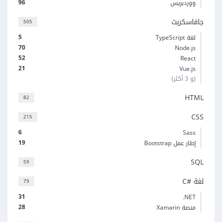
96
ووردبريس
جافاسكربت
505
5
لغة TypeScript
70
Node.js
52
React
21
Vue.js
(و 3 أكثر)
HTML
82
CSS
215
6
Sass
19
إطار عمل Bootstrap
SQL
59
لغة C#‎
79
31
‎.NET
28
منصة Xamarin