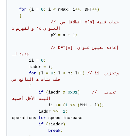
for
(
i 
=
0
;
 i 
<
 nMax
;
 i
++,
 DFT
++)
{
// ‫حساب قيمة x[n]‎‎ انطلاقا من 
العنوان ‎‎*x والفهرس i
                pX 
=
 x 
+
 i
;
// DFT[n] إعادة تعيين عنوان 
جديد لـ
       ii 
=
0
;
       iaddr 
=
 i
;
// ii وتخزين 
++)
 l
;
 M
<
 l 
;
0
=
l 
(
for
الناتج في i قلب بتات
{
//  تحديد 
)
0x01
&
iaddr 
(
if
البتة الأقل أهمية
               ii 
+=
(
1
<<
(
MM1 
-
 l
));
           iaddr 
>>=
1
;
operations 
for
 speed increase

if
(!
iaddr
)
break
;