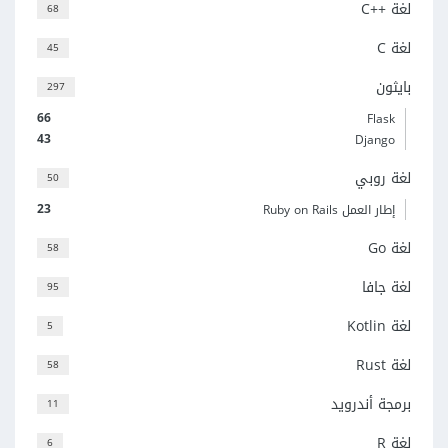
لغة C++‎
68
لغة C
45
بايثون
297
66
Flask
43
Django
لغة روبي
50
23
إطار العمل Ruby on Rails
لغة Go
58
لغة جافا
95
لغة Kotlin
5
لغة Rust
58
برمجة أندرويد
11
لغة R
6