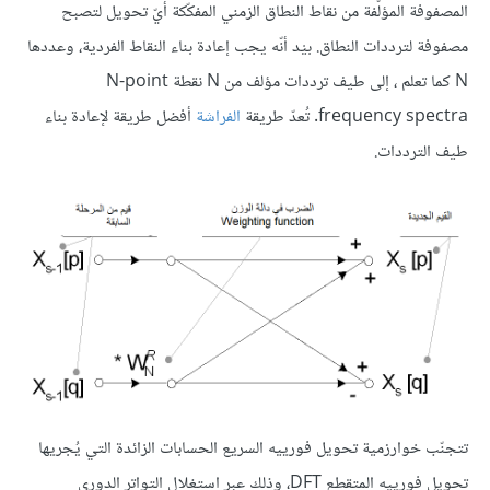
المصفوفة المؤلّفة من نقاط النطاق الزمني المفكّكة أيّ تحويل لتصبح
مصفوفة لترددات النطاق. بيْد أنّه يجب إعادة بناء النقاط الفردية، وعددها
N كما تعلم ، إلى طيف ترددات مؤلف من N نقطة N-point
frequency spectra. تُعدّ طريقة
الفراشة
أفضل طريقة لإعادة بناء
طيف الترددات.
تتجنّب خوارزمية تحويل فورييه السريع الحسابات الزائدة التي يُجريها
تحويل فورييه المتقطع DFT، وذلك عبر استغلال التواتر الدوري