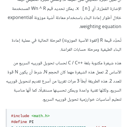
الإشارة المُمرَّرة، أي
. يمكن تحديد قيم Wn ^ R المستخدمة
x [n]‎‎
خلال أطوار إعادة البناء باستخدام معادلة أسّية موزونة exponential
weighting equation.
تُحدَِّد قيمة R (القوة الأسية الموزونة) المرحلة الحالية في عملية إعادة
البناء الطيفية ومرحلة حسابات الفراشة.
هذه شيفرة مكتوبة بلغة C / C++‎ لحساب تحويل فورييه السريع من
الأساس 2. تعمل هذه الشيفرة مهما كان الحجم N، شرط أن يكون N قوة
للعدد 2. هذه الطريقة أبطأ 3 مرات تقريبًا من أسرع تقديم لتحويل فورييه
السريع، ولكنّها تقنية واعدة ويمكن تحسينها مستقبلًا، كما أنّها مناسبة
لتعليم أساسيات خوارزمية تحويل فورييه السريع.
#include
<math.h>
#define
 PI       