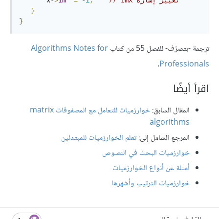
// ImX تغيير إشارة
;
1
-
*=
Im
->
       x
}
}
ترجمة -بتصرّف- للفصل 55 من كتاب
Algorithms Notes for
.
Professionals
اقرأ أيضًا
المقال السابق:
خوارزميات للتعامل مع المصفوفات matrix
algorithms
المرجع الشامل إلى:
تعلم الخوارزميات للمبتدئين
خوارزميات البحث في النصوص
أمثلة عن أنواع الخوارزميات
خوارزميات الترتيب وأشهرها