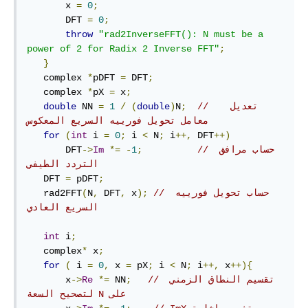
       x 
=
0
;
       DFT 
=
0
;
throw
"rad2InverseFFT(): N must be a 
power of 2 for Radix 2 Inverse FFT"
;
}
   complex 
*
pDFT 
=
 DFT
;
   complex 
*
pX 
=
 x
;
//   تعديل 
;
N
)
double
(
/
1
=
 NN 
double
معامل تحويل فورييه السريع المعكوس
for
(
int
 i 
=
0
;
 i 
<
 N
;
 i
++,
 DFT
++)
// حساب مرافق 
;
1
-
*=
Im
->
       DFT
التردد الطيفي
   DFT 
=
 pDFT
;
// حساب تحويل فورييه 
);
 x
,
 DFT
,
N
(
   rad2FFT
السريع العادي
int
 i
;
   complex
*
 x
;
for
(
 i 
=
0
,
 x 
=
 pX
;
 i 
<
 N
;
 i
++,
 x
++){
// ‫تقسيم النطاق الزمني 
;
 NN
*=
Re
->
       x
على N لتصحيح السعة