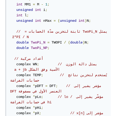
int
 MM1 
=
 M 
-
1
;
unsigned
int
 i
;
int
 l
;
unsigned
int
 nMax 
=
(
unsigned
int
)
N
;
// ‫يمثل TwoPi_N ثابتة لتخزين مدّة الحسابات = 
‪ 2*PI / N
double
TwoPi_N
=
 TWOPI 
/
(
double
)
N
;
double
TwoPi_NP
;
// أعداد مركبة
// ‫يمثل دالة الوزن 
;
   complex WN
الأسية وفق الشكل ‪  a + jb
// ‫يُستخدم لتخزين نتائج 
;
   complex TEMP
حسابات الفراشة
// ‫مؤشر يشير إلى 
;
 DFT
=
pDFT 
*
   complex 
العنصر الأول في مصفوفة DFT  
// ‫ مؤشّر يشير إلى lo / 
;
pLo
*
   complex 
hi في حسابات الفراشة  
   complex 
*
pHi
;
// x[n] مؤشر إلى
;
pX
*
   complex 