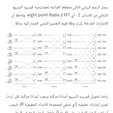
يمثل الرسم البياني التالي مخطّط الفراشة لخوارزمية فورييه السريع
الثُمانِي من الأساس 2 - أي eight point Radix 2 FFT- ولاحظ أن
الإشارات المُدخلة رُتَِبت وفقًا لقيم التعشير الزمني المشار إليه سابقًا.
يأخذ تحويل فورييه السريع أعدادًا مركّبة ويعيد أعدادًا مركّبة، فإن أردت
تمرير إشارات حقيقية (أي تنتمي لمجموعة الأعداد الحقيقية R)، فيجب
أن تعيّن الجزء التخيلي على القيمة 0، وتعطي للجزء الحقيقي قيمة