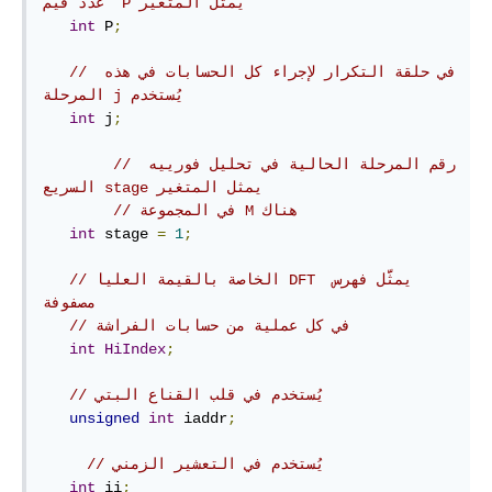
عدد قيم  P يمثل المتغير 
int
 P
;
// في حلقة التكرار لإجراء كل الحسابات في هذه 
المرحلة j يُستخدم
int
 j
;
// رقم المرحلة الحالية في تحليل فورييه 
السريع stage يمثل المتغير 
// في المجموعة M هناك 
int
 stage 
=
1
;
// الخاصة بالقيمة العليا DFT يمثَّل فهرس 
مصفوفة
// في كل عملية من حسابات الفراشة
int
HiIndex
;
// يُستخدم في قلب القناع البتي
unsigned
int
 iaddr
;
// يُستخدم في التعشير الزمني
int
 ii
;