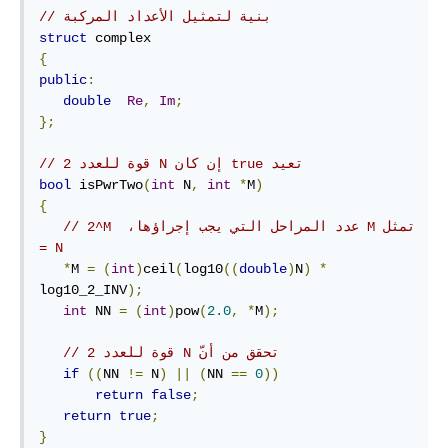
// بنية لتمثيل الأعداد المركبة
struct
{
public
:
double
Re
,
Im
;
};
// ‫تعيد true إن كان N قوة للعدد 2
bool
 isPwrTwo
(
int
 N
,
int
*
M
)
{
// ‫تمثل M عدد المراحل التي يجب إجراؤها،‪‫ 2‪^M 
= N
*
M 
=
(
int
)
ceil
(
log10
((
double
)
N
)
*
log10_2_INV
);
int
 NN 
=
(
int
)
pow
(
2.0
,
*
M
);
// ‫تحقق من أنّ N قوة للعدد 2
if
((
NN 
!=
 N
)
||
(
NN 
==
0
))
return
false
;
return
true
;
}