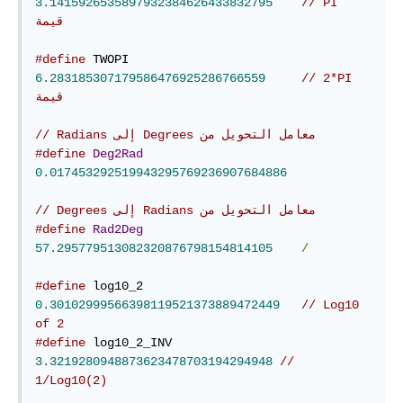
3.1415926535897932384626433832795
// PI  
قيمة
#define
 TWOPI    
6.283185307179586476925286766559
// 2*PI 
قيمة
// ‫معامل التحويل من Degrees إلى Radians 
#define
Deg2Rad
0.017453292519943295769236907684886
// ‫معامل التحويل من Radians إلى Degrees 
#define
Rad2Deg
57.295779513082320876798154814105
/
#define
 log10_2  
0.30102999566398119521373889472449
// Log10 
of 2
#define
 log10_2_INV 
3.3219280948873623478703194294948
// 
1/Log10(2)