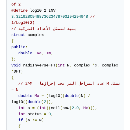
of 2
#define
 log10_2_INV 
3.3219280948873623478703194294948
// 
1/Log10(2)
// بنية لتمثل الأعداد المركبة
struct
{
public
:
double
Re
,
Im
;
};
void
 rad2InverseFFT
(
int
 N
,
 complex 
*
x
,
 complex 
*
DFT
)
{
// ‫تمثل M عدد المراحل التي يجب إجراؤها،‪‫ 2‪^M 
= N
double
Mx
=
(
log10
((
double
)
N
)
/
log10
((
double
)
2
));
int
 a 
=
(
int
)(
ceil
(
pow
(
2.0
,
Mx
)));
int
 status 
=
0
;
if
(
a 
!=
 N
)
{