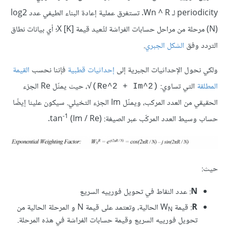
periodicity لـ Wn ^ R. تستغرق عملية إعادة البناء الطيفي عدد log2
(N)‎‎ مرحلة من مراحل حسابات الفراشة لتُعيد قيمة X [K]‎‎؛ أي بيانات نطاق
التردد وفق
الشكل الجبري
.
ولكي نحول الإحداثيات الجبرية إلى
إحداثيات قطبية
فإننا نحسب
القيمة
المطلقة
التي تساوي:
، حيث يمثّل Re الجزء
‎√‎(Re^2 + Im^2)
الحقيقي من العدد المركب، ويمثّل Im الجزء التخيلي. سيكون علينا إيضًا
-1
حساب وسيط العدد المركّب عبر الصيغة: tan
(Im / Re)‎‎.
حيث:
N
: عدد النقاط في تحويل فورييه السريع
R
: قيمة W
الحالية، وتعتمد على قيمة N و المرحلة الحالية من
N
تحويل فورييه السريع وقيمة حسابات الفراشة في هذه المرحلة.