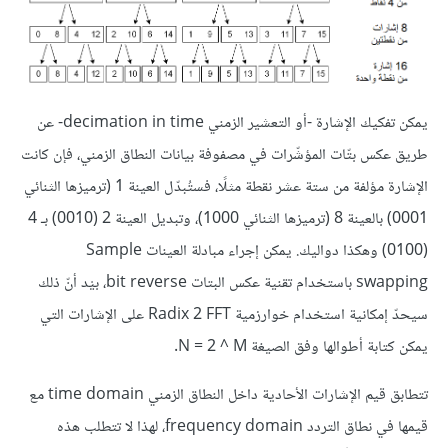
يمكن تفكيك الإشارة -أو التعشير الزمني decimation in time- عن
طريق عكس بتّات المؤشّرات في مصفوفة بيانات النطاق الزمني، فإن كانت
الإشارة مؤلفة من ستة عشر نقطة مثلًا، فستُبدّل العينة 1 (ترميزها الثنائي
0001) بالعينة 8 (ترميزها الثنائي 1000)، وتبديل العينة 2 (0010) بـ 4
(0100) وهكذا دواليك. يمكن إجراء مبادلة العينات Sample
swapping باستخدام تقنية عكس البتات bit reverse، بيْد أنّ ذلك
سيحدّ إمكانية استخدام خوارزمية Radix 2 FFT على الإشارات التي
يمكن كتابة أطوالها وفق الصيغة N = 2 ^ M.
تتطابق قيم الإشارات الأحادية داخل النطاق الزمني time domain مع
قيمها في نطاق التردد frequency domain، لهذا لا تتطلب هذه