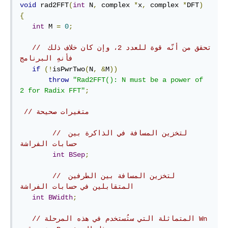
void
 rad2FFT
(
int
 N
,
 complex 
*
x
,
 complex 
*
DFT
)
{
int
 M 
=
0
;
// ‫تحقق من أنّه قوة للعدد 2، وإن كان خلاف ذلك 
فأنهِ البرنامج
if
(!
isPwrTwo
(
N
,
&
M
))
throw
"Rad2FFT(): N must be a power of 
2 for Radix FFT"
;
// متغيرات صحيحة
// ‫لتخزين المسافة في الذاكرة بين 
حسابات الفراشة
int
BSep
;
// لتخزين المسافة بين الطرفين 
المتقابلين في حسابات الفراشة
int
BWidth
;
// المتماثلة التي ستُستخدم في هذه المرحلة Wn 