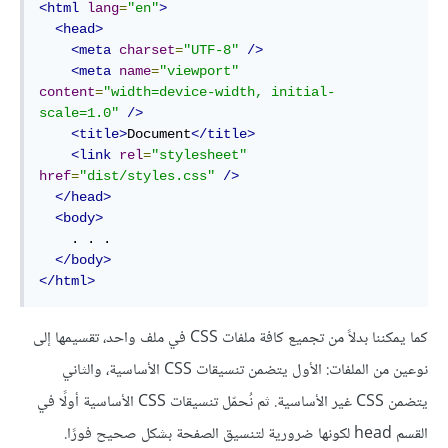
<html
lang
=
"en"
>
<head>
<meta
charset
=
"UTF-8"
/>
<meta
name
=
"viewport"
content
=
"width=device-width, initial-
scale=1.0"
/>
<title>
Document
</title>
<link
rel
=
"stylesheet"
href
=
"dist/styles.css"
/>
</head>
<body>
    . . .

</body>
</html>
كما يمكننا بدلاً من تجميع كافة ملفات CSS في ملف واحد، تقسيمها إلى
نوعين من الملفات: الأول يتضمن تنسيقات CSS الأساسية، والثاني
يتضمن CSS غير الأساسية. ثم نُحمّل تنسيقات CSS الأساسية أولًا في
القسم head لكونها ضرورية لتنسيق الصفحة بشكل صحيح فورًا.