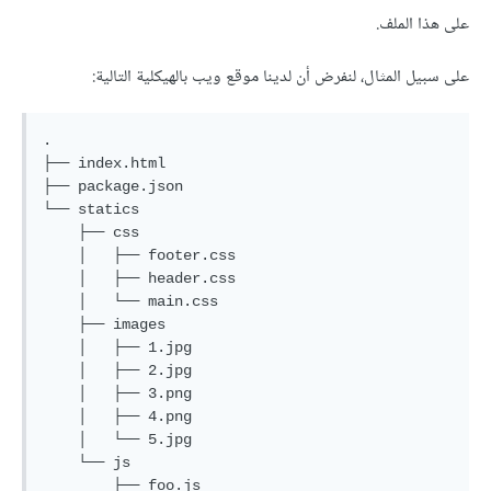
على هذا الملف.
على سبيل المثال، لنفرض أن لدينا موقع ويب بالهيكلية التالية:
.

├── index.html

├── package.json

└── statics

    ├── css

    │   ├── footer.css

    │   ├── header.css

    │   └── main.css

    ├── images

    │   ├── 1.jpg

    │   ├── 2.jpg

    │   ├── 3.png

    │   ├── 4.png

    │   └── 5.jpg

    └── js

        ├── foo.js
