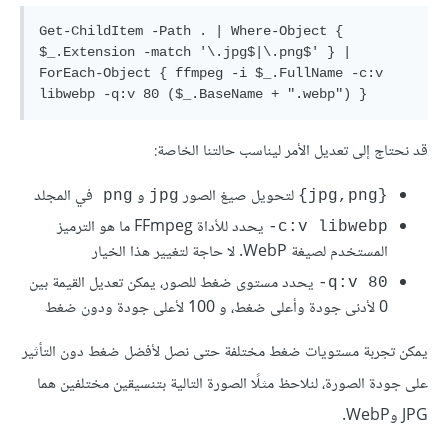
Get-ChildItem -Path . | Where-Object { 
$_.Extension -match '\.jpg$|\.png$' } | 
ForEach-Object { ffmpeg -i $_.FullName -c:v 
قد نحتاج إلى تعديل الأمر ليناسب حالتنا الخاصة:
لتحويل صيغ الصور
و
في المجلد
png 
jpg
{jpg,png}
يحدد للأداة FFmpeg ما هو الترميز
c:v libwebp-
المستخدم لصيغة WebP. لا حاجة لتغيير هذا الخيار
يحدد مستوى ضغط للصور، يمكن تعديل القيمة بين
q:v 80-
0 لأدنى جودة وأعلى ضغط، و 100 لأعلى جودة ودون ضغط
يمكن تجربة مستويات ضغط مختلفة حتى نصل لأفضل ضغط دون التأثير
على جودة الصورة، لنلاحظ مثلًا الصورة التالية بتنسيقين مختلفين هما
JPG وWebP.