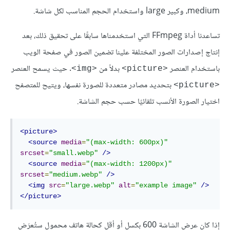
medium، وكبير large واستخدام الحجم المناسب لكل شاشة.
تساعدنا أداة FFmpeg التي استخدمناها سابقًا على تحقيق ذلك، بعد
إنتاج إصدارات الصور المختلفة علينا تضمين الصور في صفحة الويب
باستخدام العنصر
بدلاً من
. حيث يسمح العنصر
<img>
<picture>
بتحديد مصادر متعددة للصورة نفسها، ويتيح للمتصفح
<picture>
اختيار الصورة الأنسب تلقائيًا حسب حجم الشاشة.
<picture>
<source
media
=
"(max-width: 600px)"
srcset
=
"small.webp"
/>
<source
media
=
"(max-width: 1200px)"
srcset
=
"medium.webp"
/>
<img
src
=
"large.webp"
alt
=
"example image"
/>
</picture>
إذا كان عرض الشاشة 600 بكسل أو أقل كحالة هاتف محمول ستُعرَض