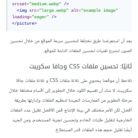
srcset
=
"medium.webp"
/>
<img
src
=
"large.webp"
alt
=
"example image"
loading
=
"eager"
/>
</picture>
بعد أن استعرضنا طرق نختلفة لتحسين سرعة الموقع من خلال تحسين
الصور، لنشرح تقنيات تحسين الملفات الثابتة للموقع.
ثانيًا: تحسين ملفات CSS وجافا سكريبت
نلاحظ أن موقعنا يحتوي على ثلاثة ملفات CSS و ثلاثة ملفات جافا
سكريبت. لا شك أن تقسيم الكود خلال التطوير إلى أقسام مختلفة خلال
مرحلة التطوير من الممارسات الجيدة لتنظيم الملفات وإدارتها بطريقة
أفضل، لكن الأمر مختلف في بيئة الإنتاج فمن الأفضل تقليل عدد الملفات
الخارجية لتقليل طلبات الخادم وتحسين تجربة المستخدم، ومن الجيد
أيضًا تقليل حجم هذه الملفات قدر المستطاع.