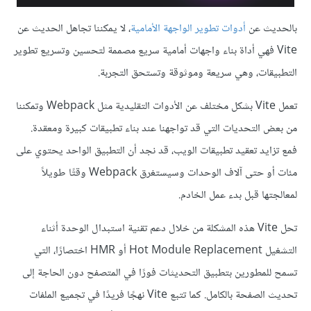
بالحديث عن
أدوات تطوير الواجهة الأمامية
، لا يمكننا تجاهل الحديث عن
Vite فهي أداة بناء واجهات أمامية سريع مصممة لتحسين وتسريع تطوير
التطبيقات، وهي سريعة وموثوقة وتستحق التجربة.
تعمل Vite بشكل مختلف عن الأدوات التقليدية مثل Webpack وتمكننا
من بعض التحديات التي قد تواجهنا عند بناء تطبيقات كبيرة ومعقدة.
فمع تزايد تعقيد تطبيقات الويب، قد نجد أن التطبيق الواحد يحتوي على
مئات أو حتى آلاف الوحدات وسيستغرق Webpack وقتًا طويلاً
لمعالجتها قبل بدء عمل الخادم.
تحل Vite هذه المشكلة من خلال دعم تقنية استبدال الوحدة أثناء
التشغيل Hot Module Replacement أو HMR اختصارًا، التي
تسمح للمطورين بتطبيق التحديثات فورًا في المتصفح دون الحاجة إلى
تحديث الصفحة بالكامل. كما تتبع Vite نهجًا فريدًا في تجميع الملفات