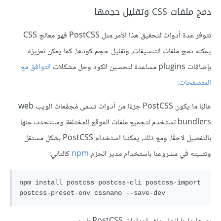
دمج ملفات CSS وتقليل حجمها
تتوفر عدة أدوات لتحقيق هذا الأمر مثل PostCSS فهو معالج CSS
يمكنه دمج ملفات التنسيقات، وتقليل حجم كودها. كما يمكن تعزيزه
بإضافات plugins مساعدة لتحسين الكود وحل مشكلات
التوافق مع
المتصفحات
.
غالبًا ما يكون PostCSS جزءًا من أدوات تسمى مُجمِّعات الويب web
bundlers تستخدم لتجميع ملفات الموقع المختلفة وسنتحدث عنها
بالتفصيل لاحقًا، ومع ذلك، يمكننا استخدام PostCSS بشكل مستقل
وتثبيته في مشروعنا باستخدام مدير الحزم
npm
كالتالي:
npm install postcss postcss-cli postcss-import 