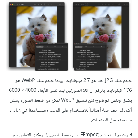
حجم ملف JPG هنا هو 2.7 ميجابايت، بينما حجم ملف WebP هو
176 كيلوبايت بالرغم أن كلا الصورتين لهما نفس الأبعاد 4000 × 6000
بكسل ونفس الوضوح لكن تنسيق WebP تمكن من ضغط الصورة بشكل
أكبر، لذا يُعد خياراً مثالياً للاستخدام على الويب وسيساعدنا في زيادرة
سرعة تحميل الصفحات.
لا يقتصر استخدام FFmpeg على ضغط الصور بل يمكنها التعامل مع