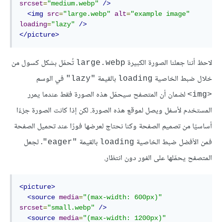
srcset
=
"medium.webp"
/>
<img
src
=
"large.webp"
alt
=
"example image"
loading
=
"lazy"
/>
</picture>
لاحظ أننا جعلنا الصورة الكبيرة
تُحمّل بشكل كسول من
large.webp
خلال ضبط الخاصية
بالقيمة
في الوسم
"lazy"
loading
لضمان أن المتصفح سيحمّل هذه الصورة فقط عندما يمرر
<img>
المستخدم لأسفل ويصل لموقع هذه الصورة. لكن إذا كانت الصورة جزءًا
أساسيًا من تصميم الصفحة وكنا نحتاج لعرضها فورًا عند تحميل الصفحة
فمن الأفضل ضبط الخاصية
بالقيمة
. لجعل
"eager"
loading
المتصفح يحمّلها على الفور دون انتظار.
<picture>
<source
media
=
"(max-width: 600px)"
srcset
=
"small.webp"
/>
<source
media
=
"(max-width: 1200px)"