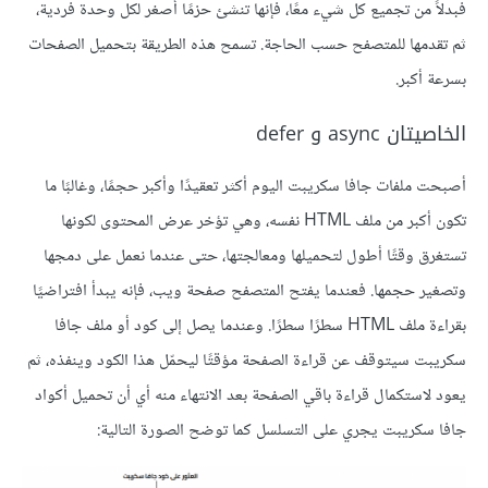
فبدلاً من تجميع كل شيء معًا، فإنها تنشئ حزمًا أصغر لكل وحدة فردية،
ثم تقدمها للمتصفح حسب الحاجة. تسمح هذه الطريقة بتحميل الصفحات
بسرعة أكبر.
الخاصيتان async و defer
أصبحت ملفات جافا سكريبت اليوم أكثر تعقيدًا وأكبر حجمًا، وغالبًا ما
تكون أكبر من ملف HTML نفسه، وهي تؤخر عرض المحتوى لكونها
تستغرق وقتًا أطول لتحميلها ومعالجتها، حتى عندما نعمل على دمجها
وتصغير حجمها. فعندما يفتح المتصفح صفحة ويب، فإنه يبدأ افتراضيًا
بقراءة ملف HTML سطرًا سطرًا. وعندما يصل إلى كود أو ملف جافا
سكريبت سيتوقف عن قراءة الصفحة مؤقتًا ليحمّل هذا الكود وينفذه، ثم
يعود لاستكمال قراءة باقي الصفحة بعد الانتهاء منه أي أن تحميل أكواد
جافا سكريبت يجري على التسلسل كما توضح الصورة التالية: