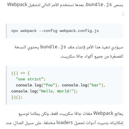
يسمى
. بعدها نستخدم الأمر التالي لتشغيل Webpack
bundle.js
:
سيؤدي تنفيذ هذا الأمر لإنشاء ملف
يحتوي النسخة
bundle.js
المُصغّرة من جميع أكواد جافا سكريبت.
(()
=>
{
"use strict"
;
  console
.
log
(
"foo"
),
 console
.
log
(
"bar"
),
console
.
log
(
"Hello, World!"
);
})();
يعالج Webpack ملفات جافا سكريبت فقط، ولكن يمكننا توسيع
إمكانياته بتثبيت أدوات تحميل loaders مختلفة. على سبيل المثال، عند