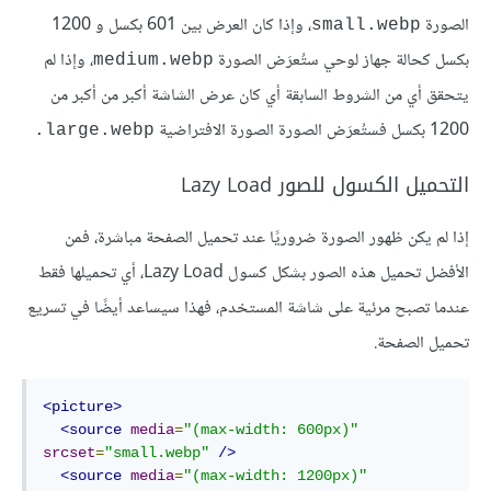
الصورة
، وإذا كان العرض بين 601 بكسل و 1200
small.webp
بكسل كحالة جهاز لوحي ستُعرَض الصورة
، وإذا لم
medium.webp
يتحقق أي من الشروط السابقة أي كان عرض الشاشة أكبر من أكبر من
1200 بكسل فستُعرَض الصورة الصورة الافتراضية
large.webp.
التحميل الكسول للصور Lazy Load
إذا لم يكن ظهور الصورة ضروريًا عند تحميل الصفحة مباشرة، فمن
الأفضل تحميل هذه الصور بشكل كسول Lazy Load، أي تحميلها فقط
عندما تصبح مرئية على شاشة المستخدم، فهذا سيساعد أيضًا في تسريع
تحميل الصفحة.
<picture>
<source
media
=
"(max-width: 600px)"
srcset
=
"small.webp"
/>
<source
media
=
"(max-width: 1200px)"