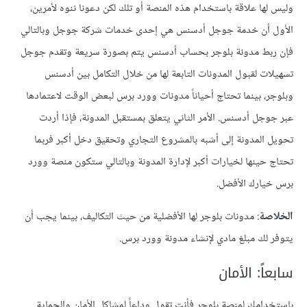
وليس لها علاقة باستخدام هذه المنصة أو تلك لكن دعونا ننوه لأمرين،
الأول أن خدمة جوجل أدسنس هي إحدى خدمات شركة جوجل وبالتالي
فإن ربط مدونة بلوجر بحساب أدسنس يتم بصورة سريعة وتقدم جوجل
تسهيلات لقبول المدونات التابعة لها من خلال التكامل بين أدسنس
وبلوجر، بينما تحتاج أحياناً مدونات وورد برس لبعض الوقت لاعتمادها
عبر جوجل أدسنس. الأمر الثاني يتعلق بمستقبل المدونة، فإذا أردت
تحويل المدونة إلى أشبه بالمشروع التجاري وتحقيق دخل أكبر فربما
تحتاج حينها لخيارات أكبر لإدارة المدونة وبالتالي ستكون منصة وورد
برس خيارك الأفضل.
الخلاصة
: مدونات بلوجر لها الأفضلية من حيث التكاليف، بينما يجب أن
يتوفر لك مبلغ مادي لإنشاء مدونة وورد برس.
سابعاً: الأمان
باستخدامك لمنصة بلوجر فأنت تقول وداعاً لمشاكل الأمان والحماية