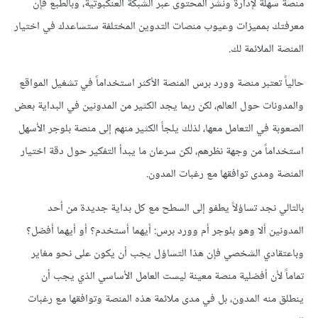
منصة سهلة لإدارة ونشر المحتوى عبر الشبكة العنكبوتية، وبالطبع فإن
معرفتك بمميزات وعيوب منصات التدوين المختلفة ستساعدك في اختيار
المنصة الملائمة لك.
حالياً تعتبر منصة وورد برس المنصة الأكثر استخداماً في تشغيل المواقع
والمدونات حول العالم، لكن ربما يجد الكثير من المدونين في البداية بعض
الصعوبة في التعامل معها، لذلك يلجأ الكثير منهم إلى منصة بلوجر الأسهل
استخداماً من وجهة نظرهم، لكن سرعان ما يبدأ التفكير حول دقة اختيار
المنصة ومدى توافقها مع رغبات المدون.
بالتالي نجد تساؤلاً يطفو إلى السطح مع كل بداية جديدة من أحد
المدونين ألا وهو بلوجر أم وورد برس: أيهما أستخدم؟ أو أيهما أفضل؟
وباعتقادي الشخصي فإن هذا التساؤل يجب أن يكون على نحو مغاير
تماماً لأن أفضلية منصة معينة ليست العامل الأساسي الذي يجب أن
ينطلق منه المدون، بل في مدى ملائمة هذه المنصة وتوافقها مع رغبات