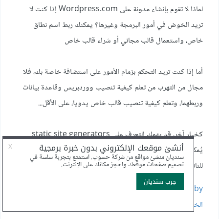
​لماذا لا تقوم بإنشاء مدونة على Wordpress.com إذا كنت لا
تريد الخوض في أمور البرمجة وغيرها؟ يمكنك ربط اسم نطاق
خاص، واستعمال قالب مجاني أو شراء قالب خاص
أما إذا كنت تريد التحكم بزمام الأمور على استضافة خاصة بك، فلا
مجال من التهرب من تعلم كيفية تنصيب ووردبريس وقاعدة بيانات
وربطهما، وتعلم كيفية تنصيب قالب خاص يدويا، على الأقل...
كخيار آخر، قد يهمك التعرف على static site generators
يُمكنك متابعة الدرسين الذين قمت بترجمتهما، ستجد فيهما مثالا حيا
للناتج النهائي:
http://academy.hsoub.com/code/ruby/مدونتك-
الخاصة-باستعمال-jekyll-الجزء-الأول-r39/