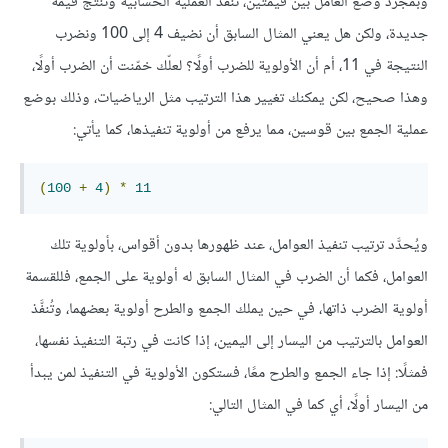
وبمجرّد وضع العامل بين قيمتين، تُنفَّذ العملية الحسابية وتَنتُج قيمة
جديدة، ولكن هل يعني المثال السابق أن نضيف 4 إلى 100 ونضرب
النتيجة في 11، أم أن الأولوية للضرب أولًا؟ لعلّك خمّنت أن الضرب أولًا،
وهذا صحيح، لكن يمكنك تغيير هذا الترتيب مثل الرياضيات، وذلك بوضع
عملية الجمع بين قوسين، مما يرفع من أولوية تنفيذها، كما يأتي:
(
100
+
4
)
*
11
ويُحدَّد ترتيب تنفيذ العوامل، عند ظهورها بدون أقواس، بأولوية تلك
العوامل، فكما أن الضرب في المثال السابق له أولوية على الجمع، فللقسمة
أولوية الضرب ذاتها، في حين يملك الجمع والطرح أولوية بعضهما، وتُنفَّذ
العوامل بالترتيب من اليسار إلى اليمين، إذا كانت في رتبة التنفيذ نفسها،
فمثلًا: إذا جاء الجمع والطرح معًا، فستكون الأولوية في التنفيذ لمن يبدأ
من اليسار أولًا، أي كما في المثال التالي: