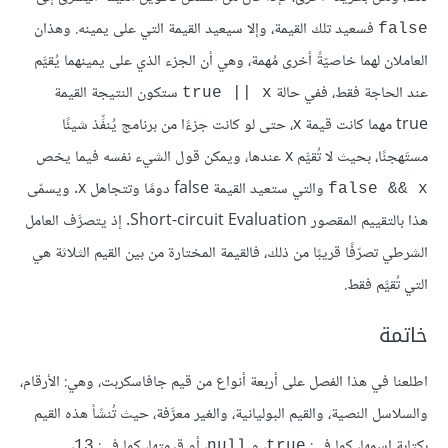
فسعيد تلك القيمة، وإلا سيعيد القيمة التي على يمينه. وهذان
false
العاملان لهما خاصيّةً أخرى مُهمة، وهي أن الجزء الذي على يمينهما يُقيَّم
عند الحاجة فقط، ففي حالة
ستكون النتيجة القيمة
true || x
true مهما كانت قيمة x، حتى لو كانت جزءًا من برنامج يُنفِّذ شيئًا
مستَهجنًا، بحيث لا تُقيَّم x عندها، ويمكن قول الشيء نفسه فيما يخص
والتي ستعيد القيمة false دومًا وتتجاهل x. ويسمّى
false && x
هذا بالتقييم المقصور Short-circuit Evaluation. إذ يتصرَّف العامل
الشرطي تصرّفًا قريبًا من ذلك، فالقيمة المختارة من بين القيم الثلاثة هي
التي تُقيَّم فقط.
خاتمة
اطلعنا في هذا الفصل على أربعة أنواع من قيم جافاسكربت، وهي: الأرقام،
والسلاسل النصية، والقيم البوليانية، والغير معرَّفة، حيث تُنشَأ هذه القيم
بكتابة اسمها، كما في:
، و
، أو قيمتها، كما في:
،
13
null
true