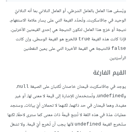
ويُسمّى هذا العامل بالعامل الشرطي، أو العامل الثلاثي بما أنه الثلاثيُّ
الوحيد في جافاسكربت، وتُحدِّد القيمة التي على يسار علامة الاستفهام،
نتيجة أو خرْج هذا العامل، لتكون النتيجة هي إحدى القيمتين الأخرتين،
فإذا كانت هذه القيمة
فالخرج هو القيمة الوسطى، وإن كانت
true
فالنتيجة هي القيمة الأخيرة التي على يمين النقطتين
false
الرأسيّتين.
القيم الفارغة
يوجد في جافاسكربت قيمتان خاصتان تُكتبان على الصيغة
،
null
و
، وتُستخدمان للإشارة إلى قيمة لا معنى لها، أو غير
undefined
مفيدة، وهما قيمتان في حد ذاتهما، لكنهما لا تحملان أيّ بيانات، وستجد
عمليات عدّة في هذه اللغة لا تُنتِج قيمةً ذات معنى كما سترى لاحقًا، لكنها
ستُخرج القيمة
لأنها يجب أن تُخرِج أيّ قيمة. ولا تشغل
undefined