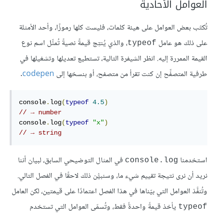
العوامل الأحادية
تُكتَب بعض العوامل على هيئة كلمات، فليست كلها رموزًا، وأحد الأمثلة
على ذلك هو عامل
، والذي يُنتِج قيمةً نصيةً تُمثِّل اسم نوع
typeof
القيمة الممررة إليه. انظر الشيفرة التالية، تستطيع تعديلها وتشغيلها في
طرفية المتصفِّح إن كنت تقرأ من متصفح، أو بنسخها إلى
codepen
.
console
.
log
(
typeof
4.5
)
// → number
console
.
log
(
typeof
"x"
)
// → string
استخدمنا
في المثال التوضيحي السابق، لبيان أننا
console.log
نريد أن نرى نتيجة تقييم شيء ما، وسنبيُّن ذلك لاحقًا في الفصل التالي.
وتُنفَّذ العوامل التي بيّناها في هذا الفصل اعتمادًا على قيمتين، لكن العامل
يأخذ قيمةً واحدةً فقط، وتُسمّى العوامل التي تستخدم
typeof