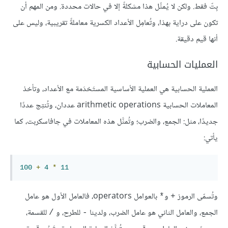
بِتّ فقط. ولكن لا يُمثِّل هذا مشكلةً إلا في حالات محددة. ومن المهم أن
تكون على دراية بهذا، وتُعامِل الأعداد الكسرية معاملةً تقريبية، وليس على
أنها قيم دقيقة.
العمليات الحسابية
العملية الحسابية هي العملية الأساسية المستَخدَمة مع الأعداد، وتأخذ
المعاملات الحسابية arithmetic operations عددان، وتُنتِج عددًا
جديدًا، مثل: الجمع، والضرب؛ وتُمثَّل هذه المعاملات في جافاسكربت، كما
يأتي:
100
+
4
*
11
وتُسمّى الرموز
و
بالعوامل operators، فالعامل الأول هو عامل
*
+
الجمع، والعامل الثاني هو عامل الضرب، ولدينا
للطرح، و
للقسمة،
/
-