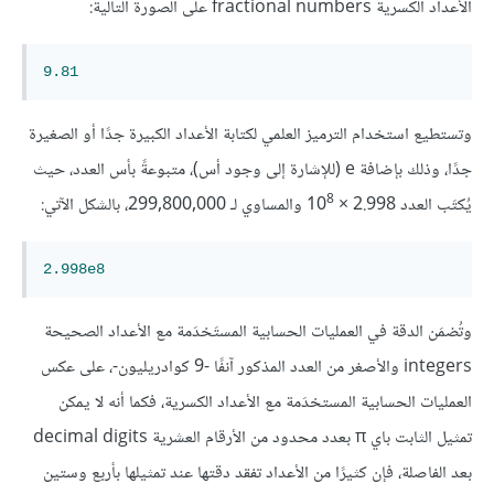
الأعداد الكسرية fractional numbers على الصورة التالية:
9.81
وتستطيع استخدام الترميز العلمي لكتابة الأعداد الكبيرة جدًا أو الصغيرة
جدًا، وذلك بإضافة e (للإشارة إلى وجود أس)، متبوعةً بأس العدد، حيث
8
يُكتَب العدد 2.998 × 10
والمساوي لـ 299,800,000، بالشكل الآتي:
2.998e8
وتُضمَن الدقة في العمليات الحسابية المستَخدَمة مع الأعداد الصحيحة
integers والأصغر من العدد المذكور آنفًا -9 كوادريليون-، على عكس
العمليات الحسابية المستخدَمة مع الأعداد الكسرية، فكما أنه لا يمكن
تمثيل الثابت باي π بعدد محدود من الأرقام العشرية decimal digits
بعد الفاصلة، فإن كثيرًا من الأعداد تفقد دقتها عند تمثيلها بأربع وستين