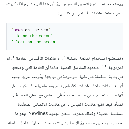
ويُستخدم هذا النوع لتمثيل النصوص، ويُمثَّل هذا النوع في جافاسكربت،
بنص محاط بعلامات اقتباس، أي كالتالي:
`
Down
 on the sea
`
"Lie on the ocean"
'Float on the ocean'
وتستطيع استخدام العلامة الخلفية
، أو علامات الاقتباس المفردة
، أو
'
`
المزدوجة
، لتحديد السلاسل النصية، طالما أن العلامة التي وضعتها
''
في بداية السلسلة هي ذاتها الموجودة في نهايتها. وتُوضع تقريبًا جميع
أنواع البيانات داخل علامات الاقتباس تلك، وستعاملها جافاسكربت على
أنها سلسلة نصية، ولكن ستجد صعوبةً في التعامل مع بعض المحارف،
فمثلًا: كيف تضع علامات اقتباس داخل علامات الاقتباس المحدِّدة
للسلسلة النصية؟ وكذلك محرف السطر الجديد Newlines، وهو ما
تحصل عليه حين تضغط زرّ الإدخال؟ ولكتابة هذه المحارف داخل سلسلة