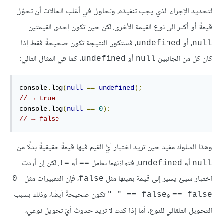
لتحديد الإجراء الذي يجب تنفيذه، وتحاول في أغلب الحالات أن تحوّل
قيمةً أو أكثر إلى نوع القيمة الأخرى. لكن حين تكون إحدى القيمتين
، أو
، فستكون النتيجة تكون صحيحةً فقط إذا
undefined
null
كان كل من الجانبين
أو
. كما في المثال التالي:
undefined
null
console
.
log
(
null
==
undefined
);
// → true
console
.
log
(
null
==
0
);
// → false
وهذا السلوك مفيد حين تريد اختبار أيُّ القيم فيها قيمةً حقيقيةً بدلًا من
أو
، فتوازنهما بعامل
أو
. لكن إن أردت
=!
==
undefined
null
اختبار شيئ يشير إلى قيمة بعينها مثل
، فإن التعبيرات مثل
‎0 
false
و
تكون صحيحةً أيضًا، وذلك بسبب
‎" " == false
== false
التحويل التلقائي للنوع، أما إذا كنت لا تريد حدوث أيّ تحويل نوعي،