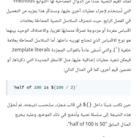
تملك القيم النصية عددًا من الدوال المصاحبة لها -التوابع methods-
التي تُستخدَم لإجراء عمليات أخرى عليها، وسنذكُر هذا بمزيد من التفصيل
في الفصل الرابع. حيث تتصرّف السلاسل النصية المحاطة بعلامات
اقتباس مفردة أو مزدوجة تصرّفًا متشابهًا تقريبًا، والاختلاف الوحيد بينهما
هو نوع الاقتباس الذي تحتاج تهريبه داخلها. أما السلاسل المحاطة بعلامة
خلفية (`)، والتي تُسمّى عادةً بالقوالب المجرّدة template literals،
فيمكن تنفيذ عمليات إضافية عليها، مثل الأسطر الجديدة التي ذكرناها، أو
تضمين قيم أخرى، كما في المثال التالي:
`
half of 
100
 is $
{
100
/
2
}`
حين تكتب شيئًا داخل
في قالب مجرّد، ستُحسب نتيجته، ثم تُحوَّل
{}$
هذه النتيجة إلى سلسلة نصية وتُدمَج في ذلك الموضع، وعليه يخرج
المثال السابق "half of 100 is 50".