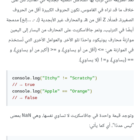
تُعَدّ الطريقة التي تُرتَّب بها السلاسل النصية أبجدية في الغالب، لكن على
خلاف ما قد تراه في القاموس، تكون الحروف الكبيرة أقل من الحروف
الصغيرة، فمثلًا،
أقل من
، والمحارف غير الأبجدية (!، -، …إلخ) مدمجة
a
Z
أيضًا في الترتيب، وتمر جافاسكربت على المحارف من اليسار إلى اليمين
موازِنةً محارف يونيكود واحدًا تلو الآخر. والعوامل الأخرى التي تُستخدَم
في الموازنة هي:
(أقل من أو يساوي)، و
(أكبر من أو يساوي)، و
=<
‎<=‎
(يساوي)، و
(لا يساوي).
=!
==
console
.
log
(
"Itchy"
!=
"Scratchy"
)
// → true
console
.
log
(
"Apple"
==
"Orange"
)
// → false
وتوجد قيمة واحدة في جافاسكربت لا تساوي نفسها، وهي
بمعنى
NaN
"ليس عددًا"، أي كما يأتي: