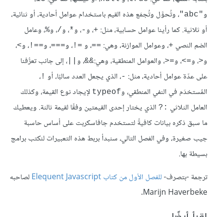
و
، وتُحوَّل وتُجمَع هذه القيم باستخدام عوامل أحادية، أو ثنائية،
"abc"
أو ثلاثية. كما رأينا عوامل حسابية، مثل:
، و
، و
، و
، و
، وعامل
%
/
*
-
+
الضم النصي
، وعوامل الموازنة، وهي:
، و
، و
، و
، و
،
>
==!
===
=!
==
+
و
، و
، و
، والعوامل المنطقية، وهي:
، و
، إلى جانب تعرُّفنا
||
&&
=<
=>
<
على عدّة عوامل أحادية، مثل:
، الذي يجعل العدد سالبًا، أو
،
!
-
المُستخدَم في النفي المنطقي، و
لإيجاد نوع القيمة، وكذلك
typeof
العامل الثلاثي
الذي يختار إحدى القيمتين وفقًا لقيمة ثالثة. ويعطيك
:?
ما سبق ذكره بيانات كافيةً لتستخدم جافاسكربت على أساس حاسبة
جيب صغيرة، وفي الفصل التالي، سنبدأ بربط هذه التعبيرات لنكتب برامج
بسيطة بها.
ترجمة -بتصرف-
للفصل الأول من كتاب Elequent Javascript
لصاحبه
Marijn Haverbeke.