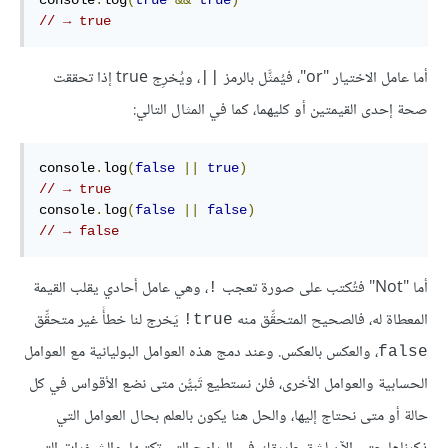
// → true
أما عامل الاختيار "or"، فيُمثَّل بالرمز
، ويُخرِج true إذا تحققت
||
صحة إحدى القيمتين أو كليهما، كما في المثال التالي:
console
.
log
(
false
||
true
)
// → true
console
.
log
(
false
||
false
)
// → false
أما "Not" فتُكتب على صورة تعجب
، وهي عامل أحادي يقلب القيمة
!
المعطاة له، فالصحيح المتحقِّق منه
يَخرج لنا خطأً غير متحقِّق
true!
، والعكس بالعكس. وعند دمج هذه العوامل البوليانية مع العوامل
false
الحسابية والعوامل الأخرى، فلن نستطيع تَبيُّن متى نضع الأقواس في كل
حالة أو متى نحتاج إليها، والحل هنا يكون بالعلم بحال العوامل التي