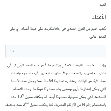
القيم.
الأعداد
تُكتب القيم من النوع العددي في جافاسكربت على هيئة أعداد، أي على
النحو التالي:
13
وإذا استخدمت القيمة أعلاه في برنامج ما، فسيُنشِئ النمط البِتّي لها في
ذاكرة الحاسوب، وتستخدم جافاسكربت، لتخزين قيمة عددية واحدة،
عددًا ثابتًا من البِتّات، ومقداره تحديدًا 64 بِتّ، مما يجعل عدد الأنماط
التي يمكن إنشاؤها بأربع وستين بِتِّ، محدودًا نوعًا ما، وعدد الأعداد
N
المختلفة التي يمكن تمثيلها، محدودًا أيضًا، إذ يمكنك تمثيل 10
عدد
64
باستخدام رقم N من الأرقام العشرية، كما يمكنك تمثيل 2
عدد مختلِف