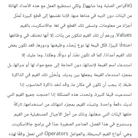
(الأقراص الصلبة وما شابهها). ولكي نستطيع العمل مع هذه الأعداد الهائلة
من البِتّات دون التيه في متاهة منها، فإننا نقسّمها إلى قطع كبيرة تُمثِّل
أجزاءً من معلومات، وتسمّى تلك القطع في لغة جافاسكربت، بالقيم
Values، ورغم أن تلك القيم تتكوّن من بِتّات، إلا أنها تختلف في وظائفها
اختلافًا كبيرًا، فكل قيمة لها نوع يُحدِّد وظيفتها ودورها، فقد تكون بعض
تلك القيم أعدادًا، كما قد تكون نصًّا، أو دوالًا، وهكذا. وما عليك إلا
استدعاء اسم القيمة لإنشائها، دون الحاجة إلى جمع مواد لها أو شرائها، بل
بمجرّد استدعاء القيمة يجعلها بين يديك. وتُخزَّن تلك القيم في الذاكرة
طبعًا، إذ يجب أن تكون في مكان ما، وقد تَنفد ذاكرة الحاسوب إذا
استدعيت قيمًا كثيرة، وتحدث هذه المشكلة إذا احتجت جميع القيم التي
لديك دفعةً واحدة. وتتبدّد القيم، بمجرّد انتهائك من استخدامها، تاركةً
خلفها البِتّات التي شغلَتها، وذلك من أجل الأجيال المستقبلية من القيم.
وسنشرح في هذا الفصل، العناصر الصغيرة جدًا في برامج جافاسكربت،
وهي: أنواع القيم البسيطة، والعوامل Operators التي تعمل وفقًا لهذه