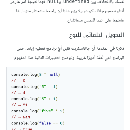
نفسك بالاختلاف بين
، و
، فهما نتيجة أمر عارض
null
undefined
أثناء تصميم جافاسكربت، ولا يهم غالبًا أيّ واحدة ستختار منهما، لذا
عاملهما على أنهما قيمتان متماثلتان.
التحويل التلقائي للنوع
ذكرنا في المقدمة أن جافاسكربت تقبل أيَّ برنامج تعطيه إياها، حتى
البرامج التي تُنفِّذ أمورًا غريبة، وتوضح التعبيرات التالية هذا المفهوم:
console
.
log
(
8
*
null
)
// → 0
console
.
log
(
"5"
-
1
)
// → 4
console
.
log
(
"5"
+
1
)
// → 51
console
.
log
(
"five"
*
2
)
// → NaN
console
.
log
(
false
==
0
)
// → true