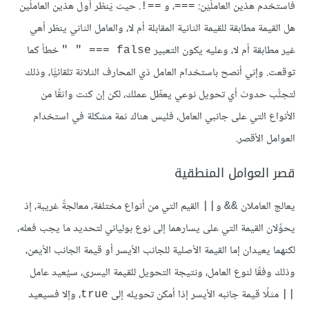
فاستخدم هذين العاملَيْن:
، و
. حيث يَنظر أول هذين العاملَين
==!
===
هل القيمة مطابقة للقيمة الثانية المقابلة أم لا، والعامل الثاني ينظر أهي
غير مطابقة أم لا، وعليه يكون التعبير
خطأ كما
‎" " === false
توقعت. وإني أنصح باستخدام العامل ذي المحارف الثلاثة تلقائيًّا، وذلك
لتجنُّب حدوث أي تحويل نوعي يعطِّل عملك، لكن إن كنت واثقًا من
الأنواع التي على جانبي العامل، فليس هناك ثمة مشكلة في استخدام
العوامل الأقصر.
قصر العوامل المنطقية
يعالج العاملان
و
القيم التي من أنواع مختلفة، معالجةً غريبة، إذ
||
&&
يحوِّلان القيمة التي على يسارهما إلى نوع بولياني لتحديد ما يجب فعله،
لكنهما يعيدان إما القيمة الأصلية للجانب الأيسر أو قيمة الجانب الأيمن،
وذلك وفقًا لنوع العامل، ونتيجة التحويل للقيمة اليسرى، سيُعيد عامل
مثلًا قيمة جانبه الأيسر إذا أمكن تحويله إلى
، وإلا فسيعيد
true
||