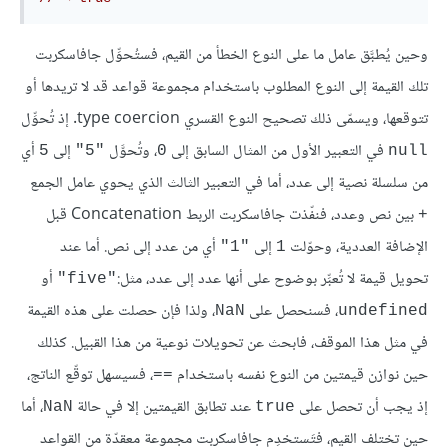
وحين يُطبَّق عامل ما على النوع الخطأ من القيم، فستُحوِّل جافاسكربت
تلك القيمة إلى النوع المطلوب باستخدام مجموعة قواعد قد لا تريدها أو
تتوقعها، ويسمّى ذلك تصحيح النوع القسري type coercion. إذ تُحوِّل
في التعبير الأول من المثال السابق إلى
، وتُحوَّل
إلى
أي
5
"5"
0
null
من سلسلة نصية إلى عدد، أما في التعبير الثالث الذي يحوي عامل الجمع
بين نص وعدد، فنفّذت جافاسكربت الربط Concatenation قبل
+
الإضافة العددية، وحوّلت
إلى
أي من عدد إلى نص. أما عند
"1"
1
تحويل قيمة لا تُعبِّر بوضوح على أنها عدد إلى عدد، مثل:
أو
"five"
، فسنحصل على
، ولذا فإن حصلت على هذه القيمة
NaN
undefined
في مثل هذا الموقف، فابحث عن تحويلات نوعية من هذا القبيل. كذلك
حين نوازن قيمتين من النوع نفسه باستخدام
، فسيسهل توقّع الناتج،
==
إذ يجب أن تحصل على
عند تطابق القيمتين إلا في حالة
، أما
NaN
true
حين تختلف القيم، فتَستخدِم جافاسكربت مجموعة معقدّة من القواعد