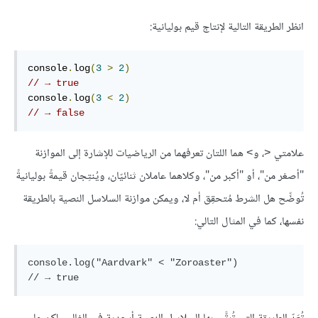
انظر الطريقة التالية لإنتاج قيم بوليانية:
console
.
log
(
3
>
2
)
// → true
console
.
log
(
3
<
2
)
// → false
علامتي
، و
هما اللتان تعرفهما من الرياضيات للإشارة إلى الموازنة
>
<
"أصغر من"، أو "أكبر من"، وكلاهما عاملان ثنائيّان، ويُنتِجان قيمةً بوليانيةً
تُوضِّح هل الشرط مُتحقِق أم لا، ويمكن موازنة السلاسل النصية بالطريقة
نفسها، كما في المثال التالي:
console.log("Aardvark" < "Zoroaster")
