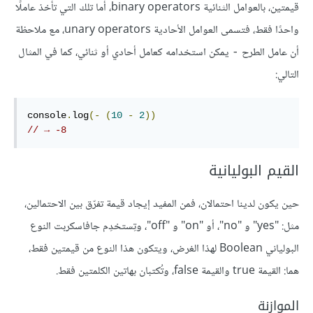
قيمتين، بالعوامل الثنائية binary operators، أما تلك التي تأخذ عاملًا
واحدًا فقط، فتسمى العوامل الأحادية unary operators، مع ملاحظة
أن عامل الطرح
يمكن استخدامه كعامل أحادي أو ثنائي، كما في المثال
-
التالي:
console
.
log
(-
(
10
-
2
))
// → -8
القيم البوليانية
حين يكون لدينا احتمالان، فمن المفيد إيجاد قيمة تفرّق بين الاحتمالين،
مثل: "yes" و "no"، أو "on" و "off"، وتِستخدِم جافاسكربت النوع
البولياني Boolean لهذا الغرض، ويتكون هذا النوع من قيمتين فقط،
هما: القيمة true والقيمة false، وتُكتبان بهاتين الكلمتين فقط.
الموازنة