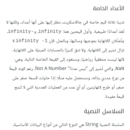
الأعداد الخاصة
لدينا ثلاثة قيم خاصة في جافاسكربت، ننظر إليها على أنها أعداد، ولكنها لا
تُعَدّ أعدادًا طبيعية. وأول قيمتين هما:
، و
،
-infinity
infinity
وتُمثِّلان اللانهاية بموجبها وسالبها، وبالمثل، فإن
لا
infinity -1
تزال تشير إلى اللانهاية. ولا تثق كثيرًا بالحسابات المبنيَّة على اللانهاية،
لأنها ليست منطقيةً رياضيًا، وستقود إلى القيمة الخاصة التالية، وهي:
، والتي تُشير إلى "ليس عددًا" Not A Number، رغم كونه قيمةً
NaN
من نوع عددي بذاته، وستحصل عليه مثلًا: إذا حاولت قسمة صفر على
صفر، أو طرح لانهايتين، أو أيّ عدد من العمليات العددية التي لا تُنتِج
قيمةً مفيدة.
السلاسل النصية
السلسلة النصية String هي النوع التالي من أنواع البيانات الأساسية،