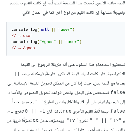
قيمة جانبه الأيمن. يُحدِث هذا النتيجةَ المتوقّعة إن كانت القيم بوليانية،
ونتيجةً مشابهةً إن كانت القيم من نوع آخر. كما في المثال الآتي:
console
.
log
(
null
||
"user"
)
// → user
console
.
log
(
"Agnes"
||
"user"
)
// → Agnes
نستطيع استخدام هذا السلوك على أنه طريقة للرجوع إلى القيمة
الافتراضية، فإن كانت لديك قيمة قد تكون فارغةً، فيمكنك وضع
||
بعدها مع قيمة بدل، حيث إذا كان من الممكن تحويل القيمة الابتدائية إلى
فستحصل على البدل. وتنص قواعد تحويل النصوص والأعداد،
false
إلى قيم بوليانية، على أن
، و
، والنص الفارغ
، جميعها خطأً
" "
NaN
0
، بينما تُعَدّ القيم الأخرى
، لذا فإن
تخرج
،
1-
‎0 || -1
true
false
و
تخرج
. ويتصرّف عامل
تصرّفًا قريبًا من
&&
"?!"
‎" " || "!?"‎
ذلك، ولكن بطريقة أخرى، فإذا كان من الممكن تحويل القيمة اليسرى إلى