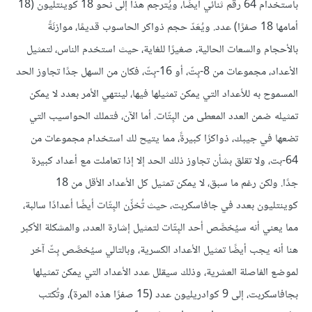
باستخدام 64 رقم ثنائي أيضًا، ويُترجم هذا إلى نحو 18 كوينتليون (18
أمامها 18 صفرًا) عدد. ويُعَدّ حجم ذواكر الحاسوب قديمًا، موازنَةً
بالأحجام والسعات الحالية، صغيرًا للغاية، حيث استخدم الناس، لتمثيل
الأعداد، مجموعات من 8-بِتّ، أو 16-بِتّ، فكان من السهل جدًا تجاوز الحد
المسموح به للأعداد التي يمكن تمثيلها فيها، لينتهي الأمر بعدد لا يمكن
تمثيله ضمن العدد المعطى من البِتّات. أما الآن، فتملك الحواسيب التي
تضعها في جيبك، ذواكرًا كبيرةً، مما يتيح لك استخدام مجموعات من
64-بت، ولا تقلق بشأن تجاوز ذلك الحد إلا إذا تعاملت مع أعداد كبيرة
جدًا. ولكن رغم ما سبق، لا يمكن تمثيل كل الأعداد الأقل من 18
كوينتليون بعدد في جافاسكربت، حيث تُخزِّن البِتّات أيضًا أعدادًا سالبة،
مما يعني أنه سيُخصَّص أحد البِتّات لتمثيل إشارة العدد، والمشكلة الأكبر
هنا أنه يجب أيضًا تمثيل الأعداد الكسرية، وبالتالي سيُخصَّص بِتّ آخر
لموضع الفاصلة العشرية، وذلك سيقلل عدد الأعداد التي يمكن تمثيلها
بجافاسكربت، إلى 9 كوادريليون عدد (15 صفرًا هذه المرة)، وتُكتب