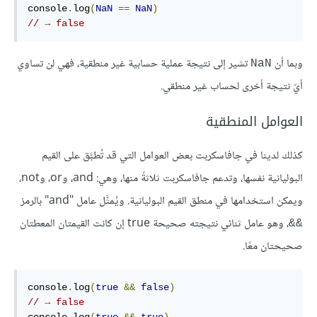
console
.
log
(
NaN
==
NaN
)
// → false
وبما أن
تشير إلى نتيجة عملية حسابية غير منطقية، فهي لن تساوي
NaN
أيّ نتيجة أخرى لحساب غير منطقي.
العوامل المنطقية
كذلك لدينا في جافاسكربت بعض العوامل التي قد تُطبَّق على القيم
البوليانية نفسها، وتدعم جافاسكربت ثلاثةً منها، وهي: and، وor، وnot،
ويمكن استخدامها في منطق القيم البوليانية. ويُمثَّل عامل "and" بالرمز
، وهو عامل ثنائي نتيجته صحيحة true إن كانت القيمتان المعطتان
&&
صحيحتان معًا.
console
.
log
(
true
&&
false
)
// → false
console
.
log
(
true
&&
true
)