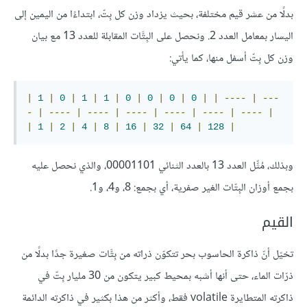
بدلًا من عشر قيم مختلفة، بحيث يزداد وزن كل بِتّ، ابتداءًا من اليمين إلى
اليسار بمعامل العدد 2. ونحصل على البِتَّات المقابلة للعدد 13 مع بيان
وزن كل بِتّ أسفل منها، كما يأتي:
|
1
|
0
|
1
|
1
|
0
|
0
|
0
|
0
|
|
----
|
---
-
|
----
|
----
|
----
|
----
|
----
|
----
|
|
1
|
2
|
4
|
8
|
16
|
32
|
64
|
128
|
وبذلك، مُثِّل العدد 13 بالعدد الثنائي 00001101، والذي نحصل عليه
بجمع أوزان البِتّات الغير صفرية، أي بجمع: 8، و4، و1.
القيم
تخيّل أنّ ذاكرة الحاسوب بحر تتكوّن ذراته من بِتَّات صغيرة جدًا بدلًا من
ذرّات الماء، حتى أنها أشبه بمحيط كبير يتكون من 30 مليار بِتّ في
ذاكرته المتطايرة volatile فقط، وأكثر من هذا بكثير في ذاكرته الدائمة