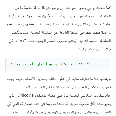
كما ستحتاج في بعض المواقف إلى وضع شرطة مائلة خلفية داخل
السلسلة النصية، لتكون مجرّد شرطة مائلة
، وليست مِحرفًا خاصًّا، فإذا
\
جاءت شرطتان مائلتان خلفيتان متتابعتان، فستلغيان بعضهما، بحيث تظهر
واحدة منهما فقط في القيمة الناتجة عن السلسلة النصية. فمثلًا، تُكتَب
السلسلة النصية التالية: "يُكتَب محرف السطر الجديد هكذا
‎\n
." في
"
"
جافاسكربت، كما يأتي:
"يُكتب محرف السطر الجديد هكذا \"\\n\"."
وينطبق هنا ما ذكرناه سابقًا في شأن البِتّات وتخزين الأعداد، حيث يجب
تخزين السلاسل النصية على هيئة بِتّات داخل الحاسوب. تُخزِّن
جافاسكربت السلاسل النصية بناءً على معيار يونيكود Unicode، الذي
يُعيِِّن عددًا لكل محرف تقريبًا قد تحتاجه ، بما في ذلك المحارف التي في
اللغة العربية، واليونانية، واليابانية، والأرمنية، وغيرها. وتُمثَّل السلسلة