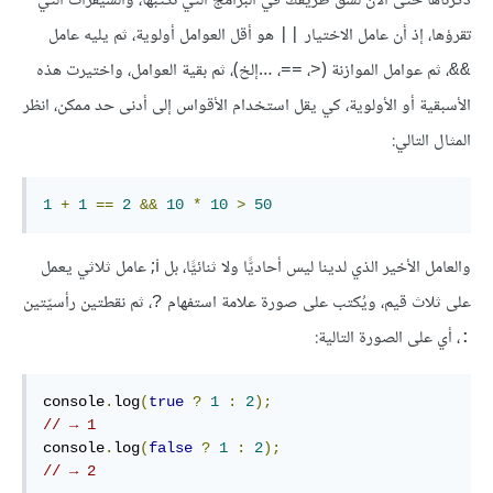
ذكرناها حتى الآن لشق طريقك في البرامج التي تكتبها، والشيفرات التي
تقرؤها، إذ أن عامل الاختيار
هو أقل العوامل أولوية، ثم يليه عامل
||
، ثم عوامل الموازنة (
،
، …إلخ)، ثم بقية العوامل، واختيرت هذه
==
<
&&
الأسبقية أو الأولوية، كي يقل استخدام الأقواس إلى أدنى حد ممكن، انظر
المثال التالي:
1
+
1
==
2
&&
10
*
10
>
50
والعامل الأخير الذي لدينا ليس أحاديًّا ولا ثنائيًّا، بل i; عامل ثلاثي يعمل
على ثلاث قيم، ويُكتب على صورة علامة استفهام
، ثم نقطتين رأسيّتين
?
، أي على الصورة التالية:
:
console
.
log
(
true
?
1
:
2
);
// → 1
console
.
log
(
false
?
1
:
2
);
// → 2