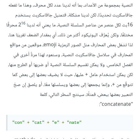
النصية بمجموعة من الأعداد، بما أنه لدينا عدد لكل محرف، وهذا ما تفعله
جافاسكربت تحديدًا، لكن لدينا مشكلة، فتمثيل جافاسكربت يستخدِم
16
16بت لكل عنصر من عناصر السلسلة النصية، ما يعني أنه لدينا 2
محرفًا
مختلفًا، ولكن يُعرِّف اليونيكود أكثر من ذلك، أي بمقدار الضعف تقريبًا هنا،
لذا تشغل بعض المحارف مثل الصور الرمزية emoji، موقعين من مواقع
المحارف في سلاسل جافاسكربت النصية، وسنعود لهذا مرةً أخرى في
الفصل الخامس. ولا يمكن تقسيم السلسلة النصية أو ضربها أو الطرح منها،
لكن يمكن استخدام عامل
عليها، حيث لا يضيف بعضها إلى بعض كما
+
تتوقّع من
، وإنما يجمعها إلى بعضها ويسلسلها معًا، أو يلصق إن صحّ
+
التعبير بعضها ببعض، فمثلًا، سينتج السطر التالي، كلمة
"concatenate":
"con"
+
"cat"
+
"e"
+
"nate"