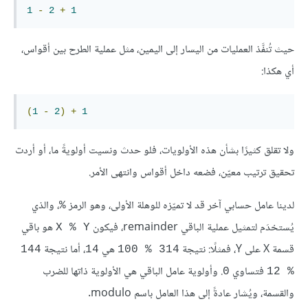
1
-
2
+
1
حيث تُنفَّذ العمليات من اليسار إلى اليمين، مثل عملية الطرح بين أقواس،
أي هكذا:
(
1
-
2
)
+
1
ولا تقلق كثيرًا بشأن هذه الأولويات، فلو حدث ونسيت أولويةً ما، أو أردت
تحقيق ترتيب معيّن، فضعه داخل أقواس وانتهى الأمر.
لدينا عامل حسابي آخر قد لا تميّزه للوهلة الأولى، وهو الرمز
، والذي
%
يُستخدَم لتمثيل عملية الباقي remainder، فيكون
هو باقي
X % Y
قسمة X على Y، فمثلًا: نتيجة
هي
، أما نتيجة
144 
14
314 % 100
فتساوي
. وأولوية عامل الباقي هي الأولوية ذاتها للضرب
0
% 12
والقسمة، ويُشار عادةً إلى هذا العامل باسم modulo.