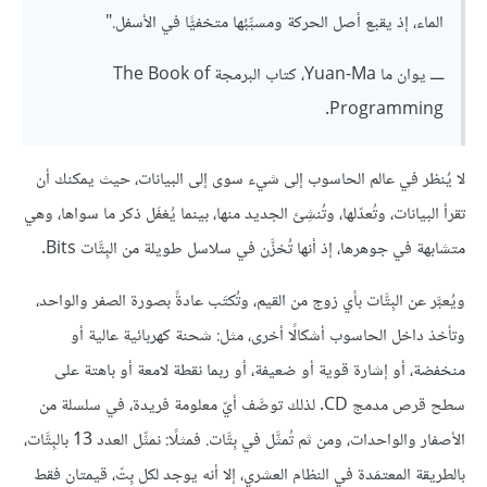
الماء، إذ يقبع أصل الحركة ومسبِّبُها متخفيًّا في الأسفل."
ــــ يوان ما Yuan-Ma، كتاب البرمجة The Book of
Programming.
لا يُنظر في عالم الحاسوب إلى شيء سوى إلى البيانات، حيث يمكنك أن
تقرأ البيانات، وتُعدّلها، وتُنشِئ الجديد منها، بينما يُغفَل ذكر ما سواها، وهي
متشابهة في جوهرها، إذ أنها تُخزَّن في سلاسل طويلة من البِتَّات Bits.
ويُعبَّر عن البِتَّات بأي زوج من القيم، وتُكتَب عادةً بصورة الصفر والواحد،
وتأخذ داخل الحاسوب أشكالًا أخرى، مثل: شحنة كهربائية عالية أو
منخفضة، أو إشارة قوية أو ضعيفة، أو ربما نقطة لامعة أو باهتة على
سطح قرص مدمج CD. لذلك توصَّف أيّ معلومة فريدة، في سلسلة من
الأصفار والواحدات، ومن ثم تُمثَّل في بِتَّات. فمثلًا: نمثِّل العدد 13 بالبِتَّات،
بالطريقة المعتمَدة في النظام العشري، إلا أنه يوجد لكل بِتّ، قيمتان فقط