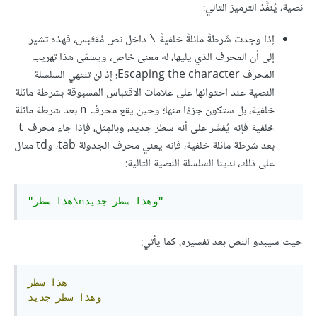
نصية، يُنفَّذ الترميز التالي:
إذا وجدت شَرطةً مائلةً خلفيةً
داخل نص مُقتَبس، فهذه تشير
\
إلى أن المحرف الذي يليها، له معنى خاص، ويسمّى هذا تهريب
المحرف Escaping the character؛ إذ لن تنتهي السلسلة
النصية عند احتوائها على علامات الاقتباس المسبوقة بشرطة مائلة
خلفية، بل ستكون جزءًا منها؛ وحين يقع محرف
بعد شرطة مائلة
n
خلفية فإنه يُفسَّر على أنه سطر جديد، وبالمِثل، فإذا جاء محرف
t
بعد شرطة مائلة خلفية، فإنه يعني محرف الجدولة tab، وtd مثال
على ذلك، لدينا السلسلة النصية التالية:
"هذا سطر\nوهذا سطر جديد"
حيث سيبدو النص بعد تفسيره، كما يأتي:
هذا
سطر
وهذا
سطر
جديد