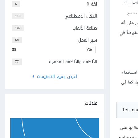
عى هذه التغييرات آثارًا جانبية Side Effects، حيث تُنتِج التعليمات
لغة R
6
. تسمح
الذكاء الاصطناعي
115
 على أنه
صناعة الألعاب
102
نقوطةً في
سير العمل
68
38
Git
الأنظمة والأنظمة المدمجة
77
ا استخدام
اعرض جميع التصنيفات
اط القيم والاحتفاظ بها، كما في
إعلانات
let ca
ة لها على
الناتج عن ضرب 5 بـ 5، كما يُستخدَم اسم