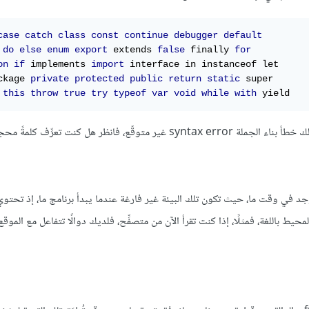
case
catch
class
const
continue
debugger
default
do
else
enum
export
 extends 
false
 finally 
for
on
if
 implements 
import
ckage 
private
protected
public
return
static
this
throw
true
try
typeof
var
void
while
with
 yield
 كنت تعرِّف كلمةً محجوزةً أم لا.
ابطات وقيمها التي توجد في وقت ما، حيث تكون تلك البيئة غير فارغة عندما يبدأ برنامج ما، إذ تحت
حيط باللغة، فمثلًا، إذا كنت تقرأ الآن من متصفِّح، فلديك دوالًا تتفاعل مع الموقع ا