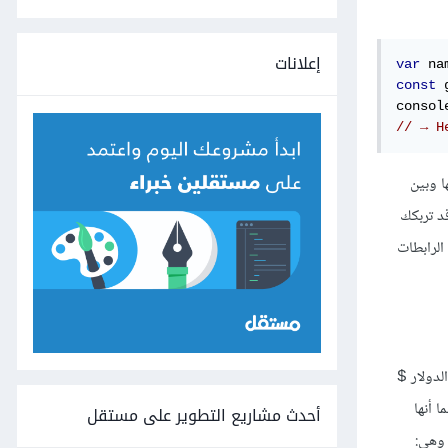
إعلانات
var
 na
const
 
consol
// → H
قد تربكك
في الرابطات
لدولار
$
 أنها
أحدث مشاريع التطوير على مستقل
 وهي: