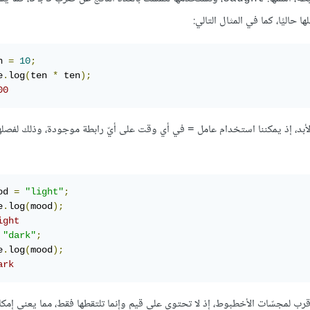
حاليًا، كما في المثال التالي:
n 
=
10
;
e
.
log
(
ten 
*
 ten
);
00
لأبد، إذ يمكننا استخدام عامل
في أي وقت على أيّ رابطة موجودة، وذلك لفصلها
=
od 
=
"light"
;
e
.
log
(
mood
);
ight
"dark"
;
e
.
log
(
mood
);
ark
 أقرب لمجسّات الأخطبوط، إذ لا تحتوي على قيم وإنما تلتقطها فقط، مما يعني إمكا