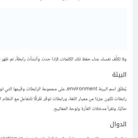
ولا تكلِّف نفسك عناء حفظ تلك الكلمات، فإذا حدث وأنشأت رابطةً، ثم ظهر لك خطأ بناء الجملة syntax error غير متوقّع، فانظر هل
البيئة
يُطلَق اسم البيئة environment، على مجموعة الر
رابطات تكون جزءًا من معيار اللغة، ورابطات توفر طُرقًا للتفاعل مع النظام الم
حاليًّا، وتقرأ مدخلات الفأرة ولوحة المفاتيح.
الدوال