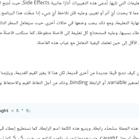
تعرض شيئًا على الشاشة، أو تغيّر الحالة الداخلية للآلة بطريقة تُؤثّر على التعليمات التي تليها. تُد
 مما لا يحدث أيّ أثر أو تغيير، وعليه فلن تلاحظ أيّ شيء إذا شغّلت هذا البرنامج
اية التعليمة، ومع ذلك يجب وضعها في حالات أخرى، حيث سيُعامَل السطر التالي
 أخطاء بسببها، وعليه فستحتاج كل تعليمة إلى فاصلة منقوطة، كما سنكتب فاصلةً م
لأقل إلى حين تعلمك كيفية التعامل مع غياب هذه الفاصلة.
ن كيف ننتج قيمًا جديدة من أخرى قديمة، لكن هذا لا يغيّر القيم القديمة، ويلزمن
القيم الجديدة، وإلا فستتبدد مرةً أخرى، كما توفّر جافاسكربت شيئًا اسمه المتغير variable، أو الرابطة binding، وذلك من أجل التق
ught 
=
5
*
5
;
 هذه الجملة ستُحدِّد رابطة، ويتبع هذه الكلمة اسم الرابطة، كما نستطيع إعطاء قيم
طةً، اسمها:
، وتستخدمها لتمسك بالعدد 
caught