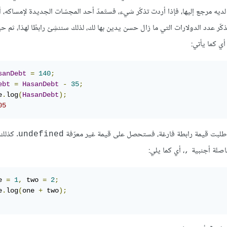
ديه مرجع إليها، فإذا أردت تذكّر شيء، فستَمدّ أحد المجسّات الجديدة لإمساكه، 
 تذكّر عدد الدولارات التي ما زال حسن يدين بها لك، لذلك سننشِئ رابطًا لهذا، ثم 
sanDebt
=
140
;
ebt
=
HasanDebt
-
35
;
e
.
log
(
HasanDebt
);
05
ذا طلبت قيمة رابطة فارغة، فستحصل على قيمة غير معرّفة
. كذلك
undefined
اصلة أجنبية
، أي كما يلي:
,
e 
=
1
,
 two 
=
2
;
e
.
log
(
one 
+
 two
);