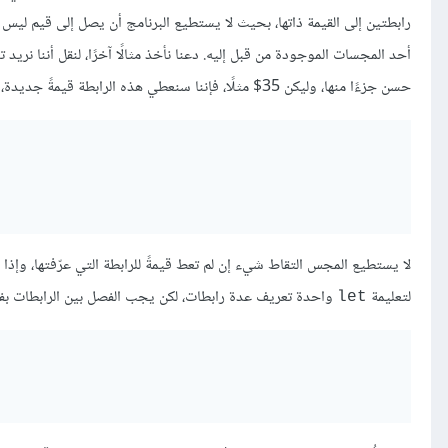
رابطتين إلى القيمة ذاتها، بحيث لا يستطيع البرنامج أن يصل إلى قيم ليس ل
أحد المجسات الموجودة من قبل إليه. دعنا نأخذ مثالًا آخرًا، لنقل أننا نريد
حسن جزءًا منها، وليكن 35$ مثلًا، فإننا سنعطي هذه الرابطة قيمةً جديدة، أي كما يأتي:
لا يستطيع المجس التقاط شيء إن لم تعط قيمةً للرابطة التي عرّفتها، وإ
لتعليمة
واحدة تعريف عدة رابطات، لكن يجب الفصل بين الرابطات بف
let