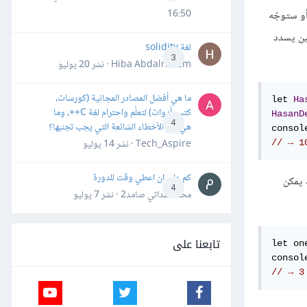
16:50
أو ستوجّه
حين يسدد
لغة solidity
3
Hiba Abdalrheem · نشر
20 يوليو
ما هي أفضل المصادر المجانية (كورسات،
let 
Ha
كتب، أدوات) لتعلّم واحترام لغة C++، وما
HasanD
4
هي أهم الأخطاء الشائعة التي يجب تجنبها؟
consol
Tech_Aspire · نشر
14 يوليو
// → 1
كم علي ان اعطي وقت للدورة
 يمكن
4
محمد سداتي صامد2 · نشر
7 يوليو
تابعنا على
let on
consol
// → 3