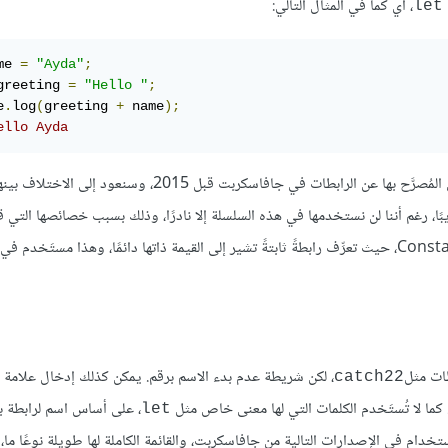
، أي كما في المثال التالي:
let
me 
=
"Ayda"
;
greeting 
=
"Hello "
;
e
.
log
(
greeting 
+
 name
);
ello Ayda
يبًا، رغم أننا لن نستخدمها في هذه السلسلة إلا نادرًا، وذلك بسبب خصائصها التي 
الإنجليزية Constant، حيث تعرِّف رابطةً ثابتةً تشير إلى القيمة ذاتها دائمًا، وهذا مستَخدم 
طات مثل
، لكن شريطة عدم بدء الاسم برقم. يمكن كذلك إدخال علامة ا
catch22
ما لا تُستَخدم الكلمات التي لها معنى خاص مثل
، على أساس اسم لرابطة بما
let
ام في الإصدارات التالية من جافاسكربت، والقائمة الكاملة لها طويلة نوعًا ما،