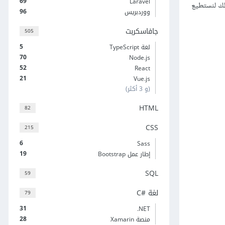
69
Laravel
لك لنستطيع
96
ووردبريس
جافاسكربت
505
5
لغة TypeScript
70
Node.js
52
React
21
Vue.js
(و 3 أكثر)
HTML
82
CSS
215
6
Sass
19
إطار عمل Bootstrap
SQL
59
لغة C#‎
79
31
‎.NET
28
منصة Xamarin