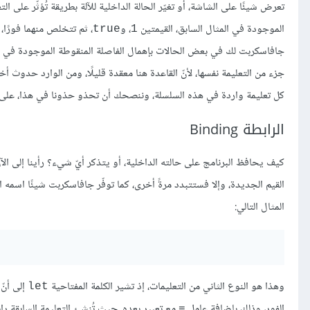
الموجودة في المثال السابق، القيمتين
، و
، ثم تتخلص منهما فورًا،
true
1
جافاسكربت لك في بعض الحالات بإهمال الفاصلة المنقوطة الموجودة في نه
جزء من التعليمة نفسها، لأنّ القاعدة هنا معقدة قليلًا، ومن الوارد حدوث
كل تعليمة واردة في هذه السلسلة، وننصحك أن تحذو حذونا في هذا، على ا
الرابطة Binding
كيف يحافظ البرنامج على حالته الداخلية، أو يتذكر أيّ شيء؟ رأينا إلى الآ
المثال التالي:
وهذا هو النوع الثاني من التعليمات، إذ تشير الكلمة المفتاحية
إلى أنّ
let
الفور، وذلك بإضافة عامل
مع تعبير بعده. حيث تُنشِئ التعليمة السابقة راب
=