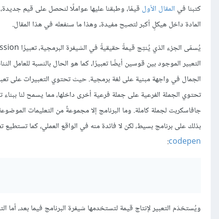
كتبنا في
المقال الأول
قيمًا، وطبقنا عليها عواملًا لنحصل على قيم جديدة،
المادة داخل هيكلٍ أكبر لتصبح مفيدة، وهذا ما سنفعله في هذا المقال.
يُسمّى الجزء الذي يُنتِج قيمةً حقيقيةً في الشيفرة البرمجية، تعبيرًا expression، وتُعَدّ كل قيمة مكتوبة حرفيًّا، تعبيرًا، مثل:
التعبير الموجود بين قوسين أيضًا تعبيرًا، كما هو الحال بالنسبة للعامل الثنائ
الجمال في واجهة مبنية على لغة برمجية. حيث تحتوي التعبيرات على تعبيرا
تحتوي الجملة الفرعية على جملة فرعية أخرى داخلها، مما يسمح لنا ببناء
جافاسكربت لجملة كاملة. وما البرنامج إلا مجموعةٌ من التعليمات الموضو
بذلك على برنامج بسيط، لكن لا فائدة منه في الواقع العملي، كما تستطيع 
:
codepen
ويُستخدَم التعبير لإنتاج قيمة لتستخدمها شيفرة البرنامج فيما بعد، أما التع