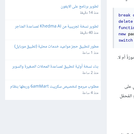
تطوير برنامج على الايفون
منذ 14 دقيقة
break
delete
تطوير نسخة تجريبية من Khedma AI لمساعدة المتاجر
functi
منذ 40 دقيقة
new
 pa
switch
مطور لتطبيق حجز مواعيد خدمات محلية (تطبيق موبايل)
منذ 1 ساعة
بناء نسخة أولية لتطبيق لمساعدة المحلات الصغيرة والسوبر 
ماركت
منذ 2 ساعة
وي على
مطلوب مبرمج لتخصيص سكريبت 6amMart وربطها بنظام 
المحاسبة "دفترة" وبوابات الدفع في مصر
منذ 4 ساعة
لمُحمَّل