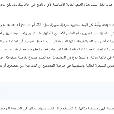
 حيث يُعَدّ إنشاء هذه القيم، المادة الأساسية لأي برنامج في جافاسكربت، لكن 
، أو
sychoanalysis
22
ي المُطبَّق على تعبيرين، أو العامل الأحادي المُطبَّق على تعبير واحد. وهذا يُبيّن 
ت أخرى، وذلك بالطريقة ذاتها المتّبعة في سرد الجمل الفرعية في لغات البشر ال
 تعبيرات تصف الحسابات المعقدة. فإذا استجاب تعبير لجزء من جملة، فستستجيب 
عة في قائمة مرتبة! وأبسط نوع من التعليمات، هو تعبير متبوع بفاصلة منقوطة،
تعديل الشيفرة التالية وتشغيلها في طرفية المتصفح إن كنت تقرأ من متصفح، أو ب
;
ليمة فهي مستقِلة بذاتها، لذا تُستخدَم إذا كانت ستؤثِّر بذاتها في الشيفرة البرمجي