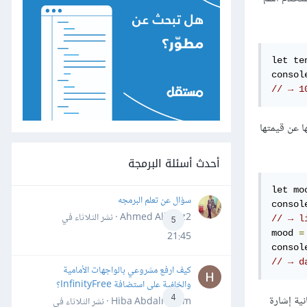
let te
consol
// → 1
 عن قيمتها
أحدث أسئلة البرمجة
let mo
سؤال عن تعلم البرمجه
consol
Ahmed Alhafiz2 · نشر
الثلاثاء في
// → l
5
mood 
=
21:45
consol
// → d
كيف ارفع مشروعي بالواجهات الأمامية
والخلفية على استضافة InfinityFree؟
4
نية إشارة
Hiba Abdalrheem · نشر
الثلاثاء في