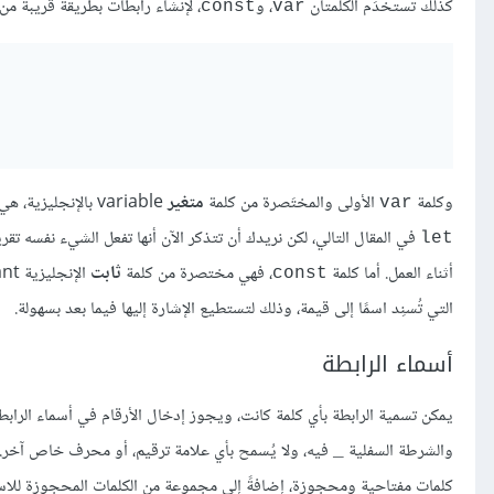
كذلك تُستخدَم الكلمتان
، و
، لإنشاء رابطات بطريقة قريبة من
const
var
وكلمة
الأولى والمختَصرة من كلمة
متغير
variable بالإنجليزية، هي المُصرَّح بها عن الرابطات في جافاسكربت قبل 2015، وسنعود إلى الاختلاف بينها وبين
var
في المقال التالي، لكن نريدك أن تتذكر الآن أنها تفعل الشيء نفسه تقر
let
أثناء العمل. أما كلمة
، فهي مختصرة من كلمة
ثابت
const
التي تُسنِد اسمًا إلى قيمة، وذلك لتستطيع الإشارة إليها فيما بعد بسهولة.
أسماء الرابطة
يمكن تسمية الرابطة بأي كلمة كانت، ويجوز إدخال الأرقام في أسماء الراب
والشرطة السفلية
فيه، ولا يُسمح بأي علامة ترقيم، أو محرف خاص آخر. ك
_
كلمات مفتاحية ومحجوزة، إضافةً إلى مجموعة من الكلمات المحجوزة للاستخد