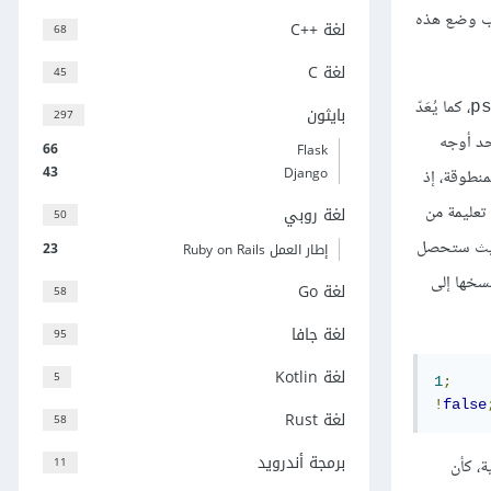
يجب وضع هذه
لغة C++‎
68
لغة C
45
، كما يُعَدّ
p
بايثون
297
أحد أوجه
66
Flask
43
Django
منطوقة، إذ
تعليمة من
لغة روبي
50
 حيث ستحصل
23
إطار العمل Ruby on Rails
نسخها إلى
لغة Go
58
لغة جافا
95
لغة Kotlin
5
1
;
!
false
لغة Rust
58
برمجة أندرويد
11
ة، كأن