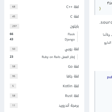
    fi
لغة C++‎
68
}
لغة C
45
.
sour
بايثون
297
66
Flask
ولأننا
43
Django
لتابع
لغة روبي
50
23
إطار العمل Ruby on Rails
لغة Go
58
لغة جافا
95
pu
لغة Kotlin
5
لغة Rust
58
برمجة أندرويد
11