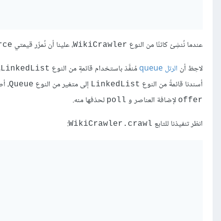
عندما نُنشِئ كائنًا من النوع
، علينا أن نُمرِّر قيمتي
rce
WikiCrawler
لاحِظ أن
الرتل queue
مُنفَّذ باستخدام قائمةٍ من النوع
،
LinkedList
أسندنا قائمةً من النوع
إلى متغير من النوع
، أص
Queue
LinkedList
لإضافة العناصر و
لحذفها منه.
poll
offer
انظر تنفيذنا للتابع
:
WikiCrawler.crawl