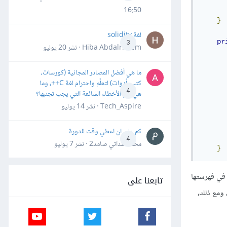
16:50
}
لغة solidity
pr
3
Hiba Abdalrheem · نشر
20 يوليو
ما هي أفضل المصادر المجانية (كورسات،
كتب، أدوات) لتعلّم واحترام لغة C++، وما
4
هي أهم الأخطاء الشائعة التي يجب تجنبها؟
Tech_Aspire · نشر
14 يوليو
كم علي ان اعطي وقت للدورة
4
محمد سداتي صامد2 · نشر
7 يوليو
}
 الصفحات التي لا نرغب في فهرستها
تابعنا على
 ومع ذلك،