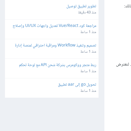
لك:
تطوير تطبيق توصيل
منذ 43 دقيقة
مراجعة كود Vue/React تعديل واجهات UI/UX وإصلاح 
ثغرات
منذ 1 ساعة
تصميم وتنفيذ Workflow ومراقبة احترافي لمنصة إدارة 
شبكات وميكروتك مبنية على Laravel/Radius
منذ 1 ساعة
الترتيب. لنفترض
ربط متجر ووكومرس بشركة شحن API مع لوحة تحكم 
مخصصة
منذ 1 ساعة
تحويل go إلى aar تطبيق
منذ 1 ساعة