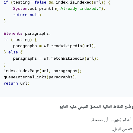
if
(
testing
==
false
&&
 index
.
isIndexed
(
url
))
{
System
.
out
.
println
(
"Already indexed."
);
return
null
;
}
Elements
 paragraphs
;
if
(
testing
)
{
      paragraphs 
=
 wf
.
readWikipedia
(
url
);
}
else
{
      paragraphs 
=
 wf
.
fetchWikipedia
(
url
);
}
  index
.
indexPage
(
url
,
 paragraphs
);
  queueInternalLinks
(
paragraphs
);
return
 url
;
ِح النقاط التالية المنطق المبني عليه التابع:
أنه لم يُفهرِس أي صفحة.