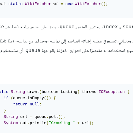
nal 
static
WikiFetcher
 wf 
=
new
WikiFetcher
();
و
. يحتوي المتغير
مبدئيًا على عنصر واحد فقط هو
ce
queue
index
sou
 وبالتالي، تستغرق عملية إضافة العناصر إلى نهايته -وحذفها من بدايته- زمنًا ثابتًا، 
بح استخدامنا له مقتصرًا على التوابع المُعرَّفة بالواجهة
، أي سنَستخدِم ا
Queue
blic
String
 crawl
(
boolean testing
)
 throws 
IOException
{
if
(
queue
.
isEmpty
())
{
return
null
;
}
String
 url 
=
 queue
.
poll
();
System
.
out
.
println
(
"Crawling "
+
 url
);