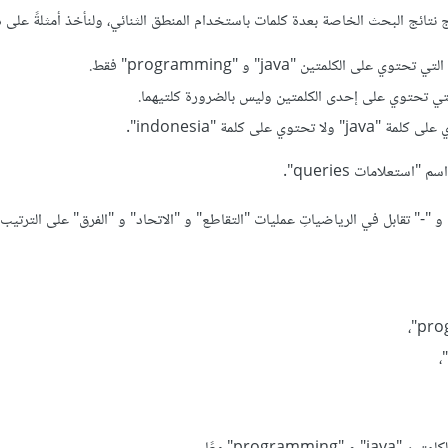
مج نتائج البحث الخاصة بعدة كلمات باستخدام المنطق الثنائي، ولنأخذ أمثلةً على ذ
تعلامات queries".
دما تُطبَّق تلك العمليات على نتائج البحث، فإن الكلمات "AND" و "OR" و "-" تقابل في الرياضياتِ عمليات "التقاطع" و "الاتحاد" و "الفرق" على 