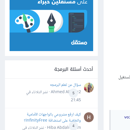
أحدث أسئلة البرمجة
َستقبِل
سؤال عن تعلم البرمجه
Ahmed Alhafiz2 · نشر
الثلاثاء في
5
21:45
كيف ارفع مشروعي بالواجهات الأمامية
vo
والخلفية على استضافة InfinityFree؟
4
Hiba Abdalrheem · نشر
الثلاثاء في
      