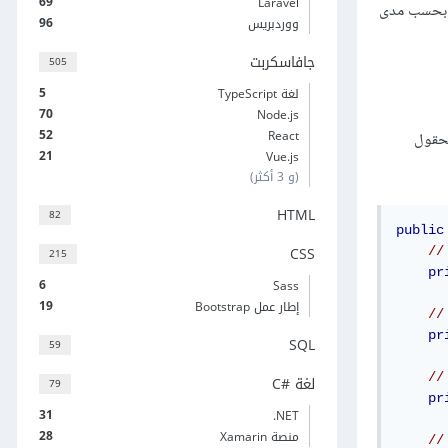
69
Laravel
ها بحسب مدى
96
ووردبريس
جافاسكربت
505
5
لغة TypeScript
70
Node.js
52
React
لحقول
21
Vue.js
(و 3 أكثر)
HTML
82
public
CSS
215
pr
6
Sass
19
إطار عمل Bootstrap
pr
SQL
59
لغة C#‎
79
pr
31
‎.NET
28
منصة Xamarin