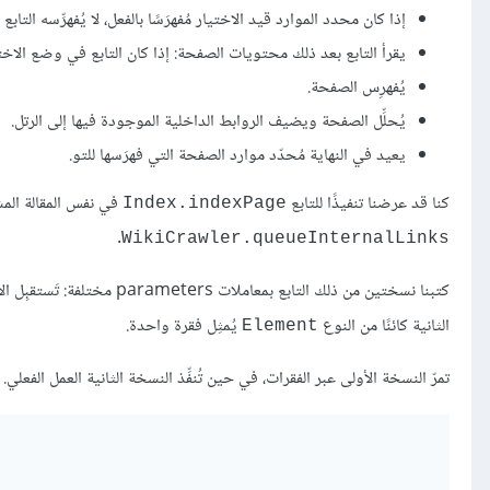
إذا كان محدد الموارد قيد الاختيار مُفهرَسًا بالفعل، لا يُفهرِّسه التا
يقرأ التابع بعد ذلك محتويات الصفحة: إذا كان التابع في وضع الاختب
يُفهرِس الصفحة.
يُحلِّل الصفحة ويضيف الروابط الداخلية الموجودة فيها إلى الرتل.
يعيد في النهاية مُحدّد موارد الصفحة التي فهرَسها للتو.
كنا قد عرضنا تنفيذًا للتابع
في نفس المقالة المشا
Index.indexPage
.
WikiCrawler.queueInternalLinks
كتبنا نسختين من ذلك التابع بمعاملات parameters مختلفة: تَستقبِل الأولى كائنًا من النوع
الثانية كائنًا من النوع
يُمثِل فقرة واحدة.
Element
تمرّ النسخة الأولى عبر الفقرات، في حين تُنفِّذ النسخة الثانية العمل الفعلي.