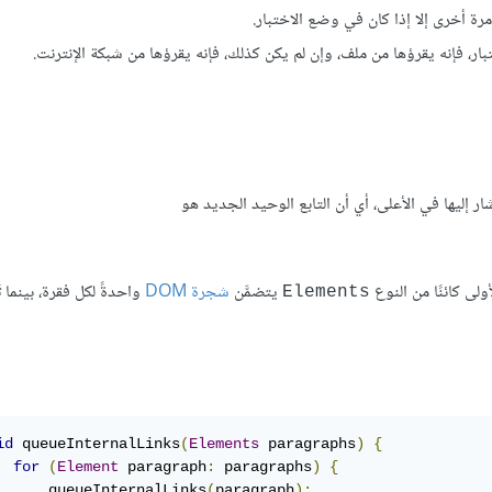
بع مرة أخرى إلا إذا كان في وضع الاختبار.
ار، فإنه يقرؤها من ملف، وإن لم يكن كذلك، فإنه يقرؤها من شبكة الإنترنت.
ر إليها في الأعلى، أي أن التابع الوحيد الجديد هو
يتضمَّن
شجرة DOM
واحدةً لكل فقرة، بينما ت
Elements
id
 queueInternalLinks
(
Elements
 paragraphs
)
{
for
(
Element
 paragraph
:
 paragraphs
)
{
      queueInternalLinks
(
paragraph
);