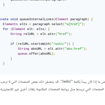
}
ivate
void
 queueInternalLinks
(
Element
 paragraph
)
{
Elements
 elts 
=
 paragraph
.
select
(
"a[href]"
);
for
(
Element
 elt
:
 elts
)
{
String
 relURL 
=
 elt
.
attr
(
"href"
);
if
(
relURL
.
startsWith
(
"/wiki/"
))
{
String
 absURL 
=
 elt
.
attr
(
"abs:href"
);
queue
.
offer
(
absURL
);
}
}
لكي نُحدِّد ما إذا كان مُحدّد موارد موحد معين هو مُحدّد داخلي، فإننا نفحص ما إذا كان يبدأ بكلمة "/wiki/". قد يتضمَّن ذلك بعض
صفحات التي نريدها مثل روابط الصفحات المكتوبة بلغات أخرى غير الإنجليزية،