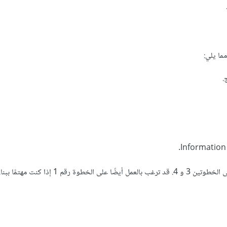
ما يلي:
.
أنشأنا بالفعل نسخةً بسيطةً من الخطوة رقم 2، وسنُركِّز في هذا التمرين على الخطوتين 3 و 4. قد ترغب بالع