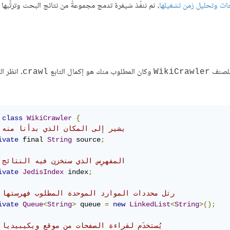
ت وتحليل زمن تشغيلها
، ثم ننفّذ شيفرة تدمج مجموعةً من نتائج البحث وترتِّب
ة للصنف
وكان المطلوب منك هو إكمال التابع
. انظر ا
crawl
WikiCrawler
class
WikiCrawler
{
// يشير إلى المكان الذي بدأنا منه
ivate
 final 
String
 source
;
// المفهرِس الذي سنخزن فيه النتائج
ivate
JedisIndex
 index
;
// رتل محددات الموارد الموحدة المطلوب فهرستها
ivate
Queue
<
String
>
 queue 
=
new
LinkedList
<
String
>();
// يُستخدَم لقراءة الصفحات من موقع ويكيبيديا