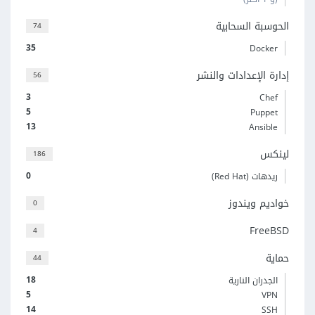
الحوسبة السحابية
74
35
Docker
إدارة الإعدادات والنشر
56
3
Chef
5
Puppet
13
Ansible
لينكس
186
0
ريدهات (Red Hat)
خواديم ويندوز
0
FreeBSD
4
حماية
44
18
الجدران النارية
5
VPN
14
SSH