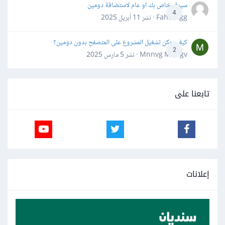
سيرفر خاص بك او عام لاستضافة دومين
4
Fahd Ggg · نشر
11 أبريل 2025
كيف يمكن تشغيل المشروع على المتصفح بدون دومين؟
2
Mnnvg Mnbgv · نشر
5 مارس 2025
تابعنا على
إعلانات