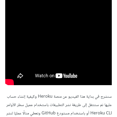
سنشرح في بداية هذا الفيديو عن منصة Heroku وكيفية إنشاء حساب
عليها ثم سننتقل إلى طريقة نشر التطبيقات باستخدام عميل سطر الأوامر
Heroku CLI أو باستخدام مستودع GitHub ونعطي مثالًا عمليًا لنشر