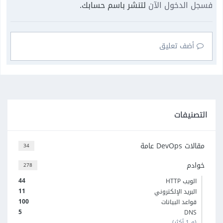
فسجل الدخول الآن
لتنشر باسم حسابك.
أضف تعليق
التصنيفات
مقالات DevOps عامة
34
خوادم
278
44
الويب HTTP
11
البريد الإلكتروني
100
قواعد البيانات
5
DNS
(و 1 أكثر)