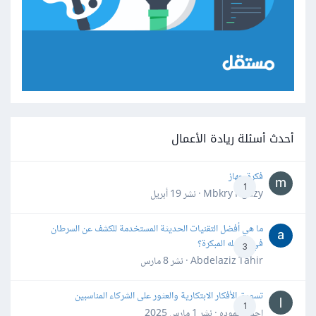
أحدث أسئلة ريادة الأعمال
فكرة جهاز
1
Mbkry Hgazy · نشر
19 أبريل
ما هي أفضل التقنيات الحديثة المستخدمة للكشف عن السرطان
في مراحله المبكرة؟
3
Abdelaziz Tahir · نشر
8 مارس
تسويق الأفكار الابتكارية والعثور على الشركاء المناسبين
1
احمد حموده · نشر
1 مارس 2025