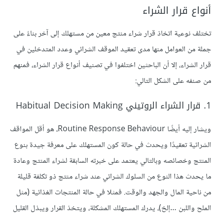
أنواع قرار الشراء
تختلف نوعية اتخاذ قرار شراء منتج معين من مستهلك إلى آخر بناءً على
جملة من العوامل منها مدى تعقيد الموقف الشرائي وعدد المتدخلين في
قرار الشراء، إلا أن الباحثين اختلفوا في تصنيف أنواع قرار الشراء، فمنهم
من صنفه على الشكل التالي:
1. قرار الشراء الروتيني Habitual Decision Making
ويشار إليه أيضًا Routine Response Behaviour، هو أقل المواقف
الشرائية تعقيدًا ويحدث في حالة كون المستهلك على معرفة جيدة بنوع
المنتج وخصائصه وبالتالي يعتمد على خبرته السابقة لشراء المنتج وعادة
ما يحدث هذا النوع من السلوك الشرائي عند شراء منتج ذو تكلفة قليلة
من ناحية المال والجهد والوقت. فمثلا في حالة المنتجات الغذائية (مثل
الملح واللبن …إلخ)، يدرك المستهلك المشكلة، ويتخذ القرار ويبذل القليل