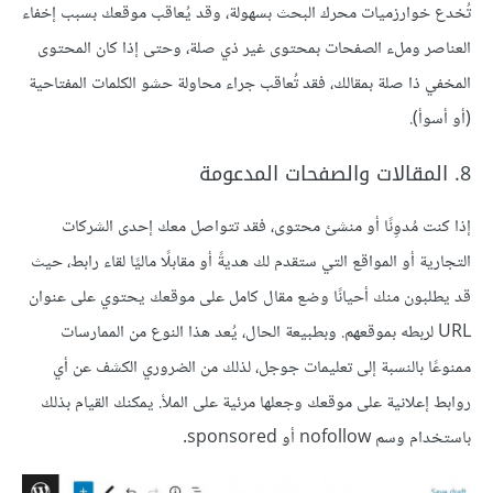
تُخدع خوارزميات محرك البحث بسهولة، وقد يُعاقب موقعك بسبب إخفاء
العناصر وملء الصفحات بمحتوى غير ذي صلة، وحتى إذا كان المحتوى
المخفي ذا صلة بمقالك، فقد تُعاقب جراء محاولة حشو الكلمات المفتاحية
(أو أسوأ).
8. المقالات والصفحات المدعومة
إذا كنت مُدوِنًا أو منشئ محتوى، فقد تتواصل معك إحدى الشركات
التجارية أو المواقع التي ستقدم لك هديةً أو مقابلًا ماليًا لقاء رابط، حيث
قد يطلبون منك أحيانًا وضع مقال كامل على موقعك يحتوي على عنوان
URL لربطه بموقعهم. وبطبيعة الحال، يُعد هذا النوع من الممارسات
ممنوعًا بالنسبة إلى تعليمات جوجل، لذلك من الضروري الكشف عن أي
روابط إعلانية على موقعك وجعلها مرئية على الملأ. يمكنك القيام بذلك
باستخدام وسم nofollow أو sponsored.