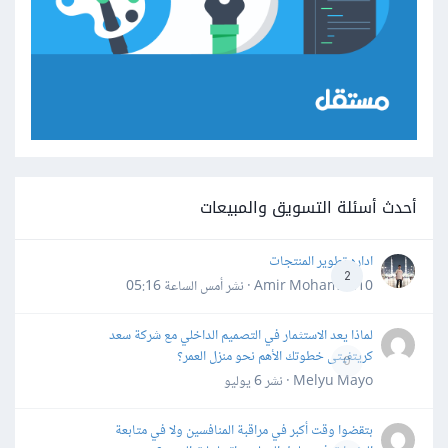
أحدث أسئلة التسويق والمبيعات
اداره تطوير المنتجات
2
Amir Mohamed10 · نشر
أمس الساعة 05:16
لماذا يعد الاستثمار في التصميم الداخلي مع شركة سعد
كريتفيتى خطوتك الأهم نحو منزل العمر؟
0
Melyu Mayo · نشر
6 يوليو
بتقضوا وقت أكبر في مراقبة المنافسين ولا في متابعة