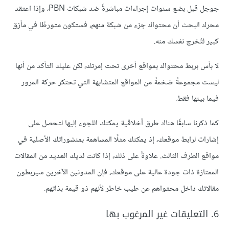
جوجل قبل بضع سنوات إجراءات مباشرةً ضد شبكات PBN، وإذا اعتقد
محرك البحث أن محتواك جزء من شبكة منهم، فستكون متورطًا في مأزق
كبير لتُخرج نفسك منه.
لا بأس بربط محتواك بمواقع أخرى تحت إمرتك، لكن عليك التأكد من أنها
ليست مجموعةً ضخمةً من المواقع المتشابهة التي تحتكر حركة المرور
فيما بينها فقط.
كما ذكرنا سابقًا هناك طرق أخلاقية يمكنك اللجوء إليها لتحصل على
إشارات لرابط موقعك، إذ يمكنك مثلًا المساهمة بمنشوراتك الأصلية في
مواقع الطرف الثالث. علاوةً على ذلك، إذا كانت لديك العديد من المقالات
الممتازة ذات جودة عالية على موقعك، فإن المدونين الآخرين سيربطون
مقالاتك داخل محتواهم عن طيب خاطر لأنهم ذو قيمة بذاتهم.
6. التعليقات غير المرغوب بها