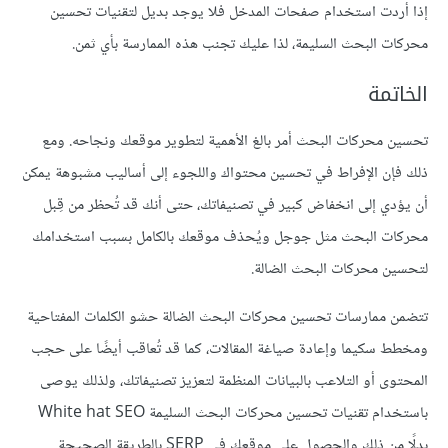
إذا أردت استخدام صفحات المدخل فلا يوجد بديل لتقنيات تحسين
محركات البحث السليمة، لذا عليك تجنب هذه الممارسة بأي ثمن.
الخاتمة
تحسين محركات البحث أمر بالغ الأهمية لتطوير موقعك ونجاحه. ومع
ذلك فإن الإفراط في تحسين محتواك واللجوء إلى أساليب مشبوهة يمكن
أن يؤدي إلى انخفاض كبير في تصنيفاتك، حتى أنك قد تُحظر من قِبل
محركات البحث مثل جوجل ويُحذف موقعك بالكامل بسبب استخدامك
لتحسين محركات البحث الضالة.
تتضمن ممارسات تحسين محركات البحث الضالة حشو الكلمات المفتاحية
ومخطط سكيما وإعادة صياغة المقالات، كما قد تُعاقب أيضًا على حجب
المحتوى أو التلاعب بالبيانات المنظمة لتعزيز تصنيفاتك، ولذلك يوصى
باستخدام تقنيات تحسين محركات البحث السليمة White hat SEO
بدلًا من ذلك والحصول على موقعك في SERP بالطريقة الصحيحة.