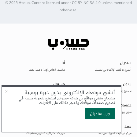
© 2025
Hsoub
.
Content licensed under
CC BY-NC-SA 4.0
unless mentioned
otherwise.