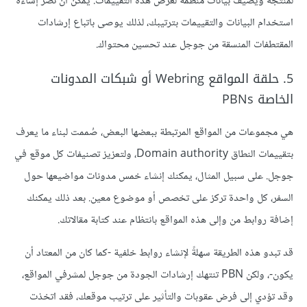
لمنتجه ويضيف بيانات منظمة لعرض هذه التقييمات. يمكن أن تضر إساءة
استخدام البيانات والتقييمات بترتيبك، لذلك يوصى باتباع إرشادات
المقتطفات المنسقة من جوجل عند تحسين محتواك.
5. حلقة المواقع Webring أو شبكات المدونات
الخاصة PBNs
هي مجموعات من المواقع المرتبطة ببعضها البعض، صُممت لبناء ما يعرف
بتقييمات النطاق Domain authority، ولتعزيز تصنيفات كل موقع في
جوجل. على سبيل المثال، يمكنك إنشاء خمس مدونات مواضيعها حول
السفر، كل واحدة تركز على تخصص أو موضوع معين. بعد ذلك يمكنك
إضافة روابط من وإلى هذه المواقع بانتظام عند كتابة مقالاتك.
قد تبدو هذه الطريقة سهلةً لإنشاء روابط خلفية -كما كان من المعتاد أن
يكون-، ولكن PBN تنتهك إرشادات الجودة من جوجل لمشرفي المواقع،
وقد تؤدي إلى فرض عقوبات والتأثير على ترتيب موقعك، فقد اتخذت