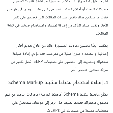
آخر من قبل. لذا سواءٌ أكنت تكتب منشورًا عن أفضل تقنيات تحسين
محركات البحث أو أماكن الجذب السياحي التي عليك رؤيتها في باريس،
فغالبًا ما سيكون هناك بالفعل عشرات المقالات التي تحتوي على نفس
الأفكار؛ لذلك عليك التأكد من إضافة لمستك واستخدام صوتك في كتابة
المقالات.
يمكنك أيضًا تحسين مقالاتك المنشورة حاليًا من خلال تقديم أفكار
إضافية واستخدام صور أصلية من معرضك، فقد تؤدي إعادة صياغة
محتواك وتحديثه إلى الحصول على تصنيفات SERP أفضل بكثير من
سرقة محتوى شخص آخر.
4. إساءة استخدام مخطط سكيما Schema Markup
يمكّن مخطط سكيما Schema (مخطط الترميز) محركات البحث من فهم
مضمون محتواك، فعندما تضيف هذا الرمز إلى موقعك، ستحصل على
مقتطفات منسقة من صفحاتك في SERPs.