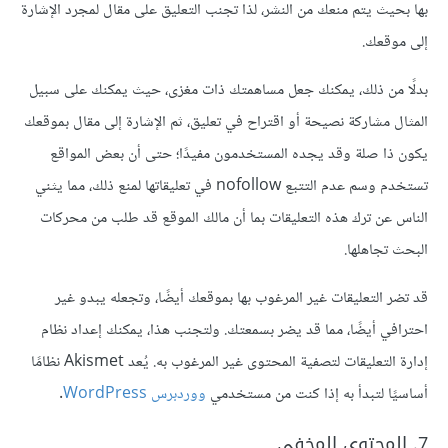
بها بحيث يتم منعك من النشر، لذا تجنب التعليق على مقال لمجرد الإشارة
إلى موقعك.
بدلًا من ذلك، يمكنك جعل مساهمتك ذات مغزى، حيث يمكنك على سبيل
المثال مشاركة نصيحة أو اقتراح في تعليق، ثم الإشارة إلى مقال بموقعك
يكون ذا صلة وقد يجده المستخدمون مفيدًا؛ حتى أن بعض المواقع
تستخدم وسم عدم التتبع nofollow في تعليقاتها لمنع ذلك، مما يثني
الناس عن ترك هذه التعليقات بما أن مالك الموقع قد طلب من محركات
البحث تجاهلها.
قد تضر التعليقات غير المرغوب بها بموقعك أيضًا، وتجعله يبدو غير
احترافي أيضًا، مما قد يضر بسمعتك. ولتجنب هذا، يمكنك إعداد نظام
إدارة التعليقات لتصفية المحتوى غير المرغوب به. يُعد Akismet نظامًا
أساسيًا لتبدأ به إذا كنت من مستخدمي
ووردبرس WordPress
.
7. المحتوى المخفي