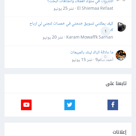
التغيرات في سلوك العملاء واتجاهات البحث؟
0
El Shiemaa Refaat · نشر
25 يونيو
كيف يمكنني تسويق خدمتي في خمسات لتجني لي ارباح
كثيرة
1
Karam Mowaffk Sarhan · نشر
20 يونيو
ما علاقة الباك لينك بالمبيعات
0
أحمد سالم9 · نشر
15 يونيو
تابعنا على
إعلانات