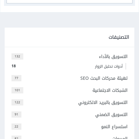
التصنيفات
التسويق بالأداء
132
18
أدوات تحليل الزوار
تهيئة محركات البحث SEO
77
الشبكات الاجتماعية
101
التسويق بالبريد الالكتروني
122
التسويق الضمني
91
استسراع النمو
22
المبيعات
82