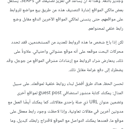
وجدير بالثقة. وهذا له أن يساعد في تعزيز تصنيفك في SERPs. يستغل
بعض مالكي المواقع إشارة التصنيف هذه عن طريق بيع مواضع للروابط
على مواقعهم، حتى يتسنى لمالكي المواقع الآخرين الدفع مقابل وضع
رابط خلفي لمحتواهم.
لكن إذا باع شخص ما هذه الروابط للعديد من المستخدمين، فقد تحدد
محركات البحث موقعه على أنه موقع عشوائي واحتيالي. علاوةً على
ذلك، يتعارض شراء الروابط مع إرشادات مشرفي المواقع من جوجل، وقد
يضطرك إلى دفع غرامة مقابل ذلك.
لحسن الحظ، هناك طرق أفضل لبناء روابط خلفية لموقعك. على سبيل
المثال: يمكنك كتابة منشور استضافي guest post لمواقع أخرى
وتضمين عنوان URL ذي صلة بإحدى مقالاتك، كما يمكنك أيضًا العمل مع
مدونين آخرين في مقالات تعاونية، وإذا لاحظت وجود رابط معطل على
موقع ما، فعندها يمكنك التواصل مع الموقع لاقتراح رابطك كبديل، وما