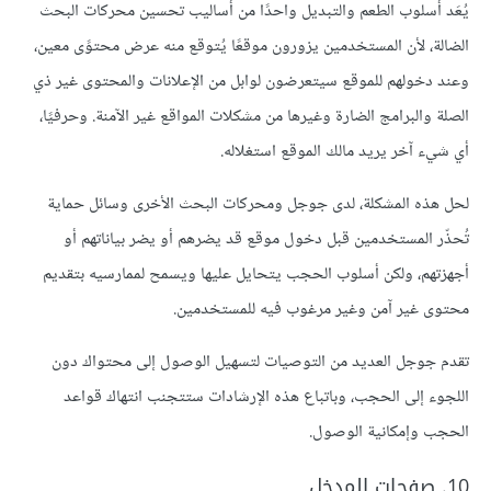
يُعَد أسلوب الطعم والتبديل واحدًا من أساليب تحسين محركات البحث
الضالة، لأن المستخدمين يزورون موقعًا يُتوقع منه عرض محتوًى معين،
وعند دخولهم للموقع سيتعرضون لوابل من الإعلانات والمحتوى غير ذي
الصلة والبرامج الضارة وغيرها من مشكلات المواقع غير الآمنة. وحرفيًا،
أي شيء آخر يريد مالك الموقع استغلاله.
لحل هذه المشكلة، لدى جوجل ومحركات البحث الأخرى وسائل حماية
تُحذّر المستخدمين قبل دخول موقع قد يضرهم أو يضر بياناتهم أو
أجهزتهم، ولكن أسلوب الحجب يتحايل عليها ويسمح لممارسيه بتقديم
محتوى غير آمن وغير مرغوب فيه للمستخدمين.
تقدم جوجل العديد من التوصيات لتسهيل الوصول إلى محتواك دون
اللجوء إلى الحجب، وباتباع هذه الإرشادات ستتجنب انتهاك قواعد
الحجب وإمكانية الوصول.
10. صفحات المدخل