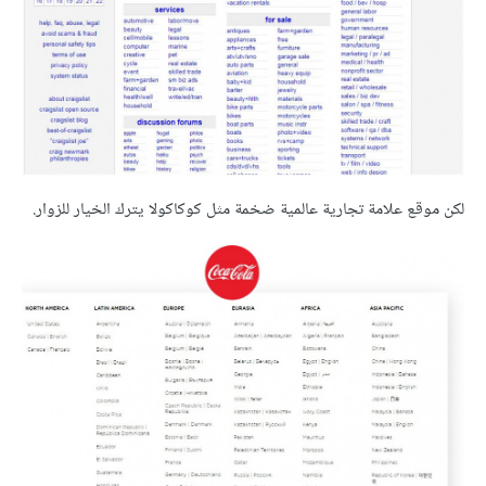
لكن موقع علامة تجارية عالمية ضخمة مثل كوكاكولا يترك الخيار للزوار.