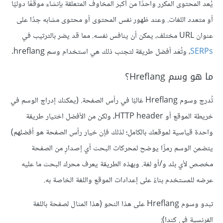
يُعد المحتوى المكرر واحدًا من أكبر المخاوف المتعلقة بإنشاء موقعًا دوليًا
أو متعدد اللغات. وعند ظهور نفس المحتوى أو محتوى مشابه جدًا على
عنوان URL مختلف، يمكن أن ينافس نفسه. مما قد يضر بالترتيب في
SERPs
، وتُعَد أفضل طريقة لتجنب ذلك هي استخدام وسم hreflang.
ما هو وسم Hreflang؟
تُدرج وسوم Hreflang غالبًا في رأس الصفحة. (يمكنك إدراج الوسم في
خريطة الموقع أو HTTP header، ولكن من الأفضل اختيار طريقة
واحدة قياسية لموقعك بالكامل؛ لذلك فإن خيار رأس الصفحة هو أفضلهم)
يتضمن الوسم رمزًا يوضح لمحركات البحث أي إصدارٍ من الصفحة
مخصص لأي بلد و/أو لغة. وبهذه الطريقة يعرف محرك البحث ما عليه
عرضه للمستخدم بناءً على إعدادات الموقع واللغة الخاصة به.
تبدو وسوم Hreflang على هذا النحو (هذا المثال لصفحة باللغة
الفرنسية في كندا):