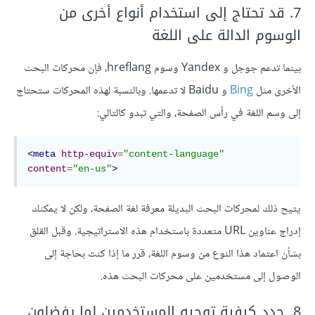
7. قد تحتاج إلى استخدام أنواع أخرى من
الوسوم الدالة على اللغة
بينما تدعم جوجل و Yandex وسوم hreflang، فإن محركات البحث
الأخرى مثل
Bing
و Baidu لا تدعمها. وبالنسبة لهذه المحركات ستحتاج
إلى وسم اللغة في رأس الصفحة، والتي تبدو كالتالي:
<meta
http-equiv
=
"content-language"
content
=
"en-us"
>
يتيح ذلك لمحركات البحث البديلة معرفة لغة الصفحة، ولكن لا يمكنك
إدراج عناوين URL متعددة باستخدام هذه الاستراتيجية. وقبل القلق
بشأن اعتماد هذا النوع من وسوم اللغة، قرر ما إذا كنت بحاجة إلى
الوصول إلى مستخدمين على محركات البحث هذه.
8. حدد كيفية توجيه المستخدمين لما يفضلون