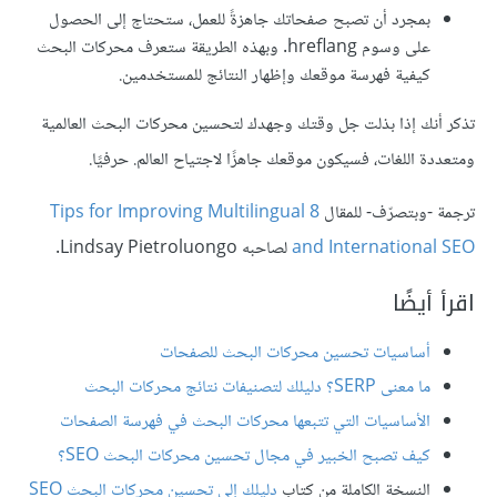
بمجرد أن تصبح صفحاتك جاهزةً للعمل، ستحتاج إلى الحصول
على وسوم hreflang. وبهذه الطريقة ستعرف محركات البحث
كيفية فهرسة موقعك وإظهار النتائج للمستخدمين.
تذكر أنك إذا بذلت جل وقتك وجهدك لتحسين محركات البحث العالمية
ومتعددة اللغات، فسيكون موقعك جاهزًا لاجتياح العالم. حرفيًا.
ترجمة -وبتصرّف- للمقال
8 Tips for Improving Multilingual
and International SEO
لصاحبه Lindsay Pietroluongo.
اقرأ أيضًا
أساسيات تحسين محركات البحث للصفحات
ما معنى SERP؟ دليلك لتصنيفات نتائج محركات البحث
الأساسيات التي تتبعها محركات البحث في فهرسة الصفحات
كيف تصبح الخبير في مجال تحسين محركات البحث SEO؟
النسخة الكاملة من كتاب
دليلك إلى تحسين محركات البحث SEO