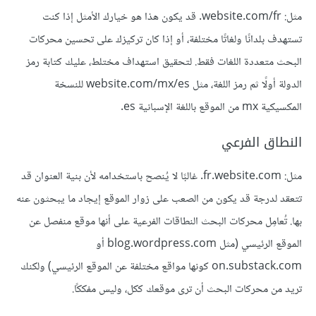
مثل: website.com/fr. قد يكون هذا هو خيارك الأمثل إذا كنت
تستهدف بلدانًا ولغاتًا مختلفة، أو إذا كان تركيزك على تحسين محركات
البحث متعددة اللغات فقط. لتحقيق استهداف مختلط، عليك كتابة رمز
الدولة أولًا ثم رمز اللغة، مثل website.com/mx/es للنسخة
المكسيكية mx من الموقع باللغة الإسبانية es.
النطاق الفرعي
مثل: fr.website.com. غالبًا لا يُنصح باستخدامه لأن بنية العنوان قد
تتعقد لدرجة قد يكون من الصعب على زوار الموقع إيجاد ما يبحثون عنه
بها. تُعامِل محركات البحث النطاقات الفرعية على أنها موقع منفصل عن
الموقع الرئيسي (مثل blog.wordpress.com أو
on.substack.com كونها مواقع مختلفة عن الموقع الرئيسي) ولكنك
تريد من محركات البحث أن ترى موقعك ككل، وليس مفككًا.