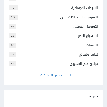
الشبكات الاجتماعية
101
التسويق بالبريد الالكتروني
122
التسويق الضمني
91
استسراع النمو
22
المبيعات
82
تجارب ونصائح
22
مبادئ علم التسويق
82
اعرض جميع التصنيفات
إعلانات