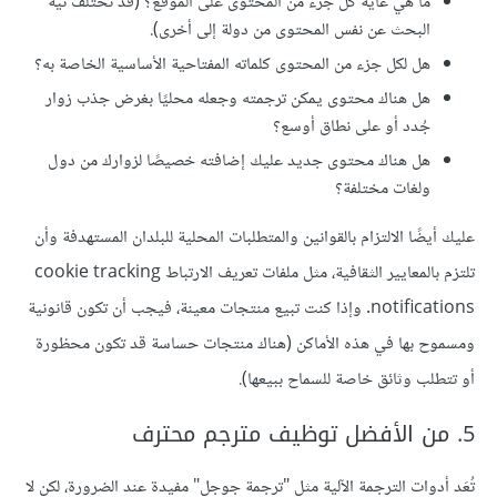
ما هي غاية كل جزء من المحتوى على الموقع؟ (قد تختلف نية
البحث عن نفس المحتوى من دولة إلى أخرى).
هل لكل جزء من المحتوى كلماته المفتاحية الأساسية الخاصة به؟
هل هناك محتوى يمكن ترجمته وجعله محليًا بغرض جذب زوار
جُدد أو على نطاق أوسع؟
هل هناك محتوى جديد عليك إضافته خصيصًا لزوارك من دول
ولغات مختلفة؟
عليك أيضًا الالتزام بالقوانين والمتطلبات المحلية للبلدان المستهدفة وأن
تلتزم بالمعايير الثقافية، مثل ملفات تعريف الارتباط cookie tracking
notifications. وإذا كنت تبيع منتجات معينة، فيجب أن تكون قانونية
ومسموح بها في هذه الأماكن (هناك منتجات حساسة قد تكون محظورة
أو تتطلب وثائق خاصة للسماح ببيعها).
5. من اﻷفضل توظيف مترجم محترف
تُعَد أدوات الترجمة الآلية مثل "ترجمة جوجل" مفيدة عند الضرورة، لكن لا