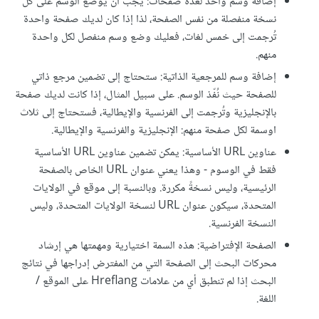
إضافة وسم واحد لعدة صفحات: يجب أن يوضع الوسم على كل
نسخة منفصلة من نفس الصفحة، لذا إذا كان لديك صفحة واحدة
تُرجمت إلى خمس لغات، فعليك وضع وسم منفصل لكل واحدة
منهم.
إضافة وسم للمرجعية الذاتية: ستحتاج إلى تضمين مرجع ذاتي
للصفحة حيث نُفّذ الوسم. على سبيل المثال، إذا كانت لديك صفحة
بالإنجليزية وتُرجمت إلى الفرنسية والإيطالية، فستحتاج إلى ثلاث
اوسمة لكل صفحة منهم: الإنجليزية والفرنسية والإيطالية.
عناوين URL الأساسية: يمكن تضمين عناوين URL الأساسية
فقط في الوسوم - وهذا يعني عنوان URL الخاص بالصفحة
الرئيسية، وليس نسخةً مكررة. وبالنسبة إلى موقع في الولايات
المتحدة، سيكون عنوان URL لنسخة الولايات المتحدة، وليس
النسخة الفرنسية.
الصفحة الإفتراضية: هذه السمة اختيارية ومهمتها هي إرشاد
محركات البحث إلى الصفحة التي من المفترض إدراجها في نتائج
البحث إذا لم تنطبق أي من علامات Hreflang على الموقع /
اللغة.