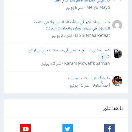
كريتفيتى خطوتك الأهم نحو منزل العمر؟
0
Melyu Mayo · نشر
6 يوليو
بتقضوا وقت أكبر في مراقبة المنافسين ولا في متابعة
التغيرات في سلوك العملاء واتجاهات البحث؟
0
El Shiemaa Refaat · نشر
25 يونيو
كيف يمكنني تسويق خدمتي في خمسات لتجني لي ارباح
كثيرة
1
Karam Mowaffk Sarhan · نشر
20 يونيو
ما علاقة الباك لينك بالمبيعات
0
أحمد سالم9 · نشر
15 يونيو
تابعنا على