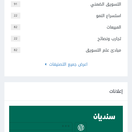
التسويق الضمني
91
استسراع النمو
22
المبيعات
82
تجارب ونصائح
22
مبادئ علم التسويق
82
اعرض جميع التصنيفات
إعلانات