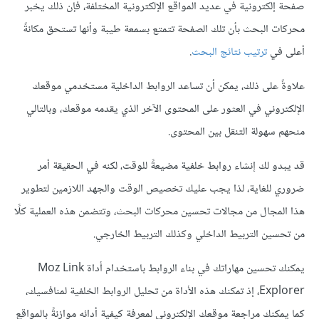
صفحة إلكترونية في عديد المواقع الإلكترونية المختلفة، فإن ذلك يخبر
محركات البحث بأن تلك الصفحة تتمتع بسمعة طيبة وأنها تستحق مكانةً
أعلى في
ترتيب نتائج البحث
.
علاوةً على ذلك، يمكن أن تساعد الروابط الداخلية مستخدمي موقعك
الإلكتروني في العثور على المحتوى الآخر الذي يقدمه موقعك، وبالتالي
منحهم سهولة التنقل بين المحتوى.
قد يبدو لك إنشاء روابط خلفية مضيعةً للوقت، لكنه في الحقيقة أمر
ضروري للغاية، لذا يجب عليك تخصيص الوقت والجهد اللازمين لتطوير
هذا المجال من مجالات تحسين محركات البحث، وتتضمن هذه العملية كلًا
من تحسين التربيط الداخلي وكذلك التربيط الخارجي.
يمكنك تحسين مهاراتك في بناء الروابط باستخدام أداة Moz Link
Explorer، إذ تمكنك هذه الأداة من تحليل الروابط الخلفية لمنافسيك،
كما يمكنك مراجعة موقعك الإلكتروني لمعرفة كيفية أدائه موازنةً بالمواقع