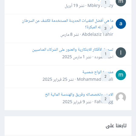
1
Mbkry Hgazy · نشر
19 أبريل
ما هي أفضل التقنيات الحديثة المستخدمة للكشف عن السرطان
في مراحله المبكرة؟
3
Abdelaziz Tahir · نشر
8 مارس
تسويق الأفكار الابتكارية والعثور على الشركاء المناسبين
1
احمد حموده · نشر
1 مارس 2025
مشروع الواح شمسية
2
Mohammad Awali · نشر
25 فبراير 2025
الاسهم وتخصصاته وفريق والهندسة المالية الخ
2
Fahd Ggg · نشر
9 فبراير 2025
تابعنا على