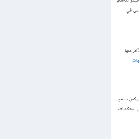
تُعَد هذه الميزة ملائمةً لمواقع التواصل الاجتماعي والتدوين المصغر، فقد تشاركت جوجل مع تويتر وماي سبيس MySpace وفريندفيد FriendFeed وجيكو Jaiku،
ماعي في
خر منها
هات
افة إلى متصفح فايرفوكس تسمح
في استكشاف