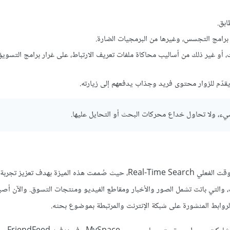
ابق.
رامج التجسس، وغيرها من البرمجيات الضارة.
غير ذلك من أساليب محاكاة ملفات تعريف الارتباط، على غرار برامج التسويق 
يقدّم للزوار محتوى فريد وجذاب يدفعهم إلى زيارته.
شيء، ولا تحاول خداع محركات البحث أو التحايل عليها.
طرحت جوجل في ديسمبر 2009 ميزةً جديدة أطلقت عليها البحث في الوقت الفعلي Real-Time Search، حيث صُممت هذه الميز
، والتي باتت تشمل الصور والأخبار ومقاطع الفيديو ومنتجات التسوق. والآن أص
روابط المنشورة على شبكة الإنترنت والمرتبطة بموضوع بحثه.