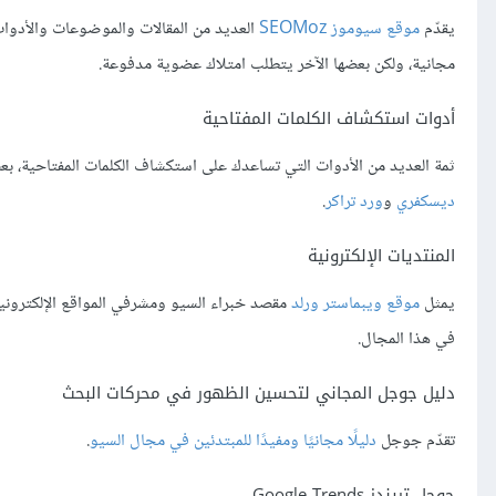
يقدّم
موقع سيوموز SEOMoz
العديد من المقالات والموضوعات والأدوا
مجانية، ولكن بعضها الآخر يتطلب امتلاك عضوية مدفوعة.
أدوات استكشاف الكلمات المفتاحية
ثمة العديد من الأدوات التي تساعدك على استكشاف الكلمات المفتاحية، بع
ديسكفري
و
ورد تراكر
.
المنتديات الإلكترونية
يمثل
موقع ويبماستر ورلد
مقصد خبراء السيو ومشرفي المواقع الإلكتروني
في هذا المجال.
دليل جوجل المجاني لتحسين الظهور في محركات البحث
تقدّم جوجل
دليلًا مجانيًا ومفيدًا للمبتدئين في مجال السيو
.
جوجل تريندز Google Trends