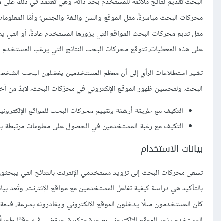
البحث تقديم نتائج ملائمة للمستخدم بحد ذاته، وهي تعتمد في ذلك على مع
محركات البحث مباشرةً، مثل الموقع والسن واللغة والجنس؛ وأمّا المعلوما
على هذه المعطيات، تتوقع محركات البحث النتائج التي يرغب المستخدم به
تشير استطلاعات الرأي إلى أن معظم المستخدمين يفضلون البحث الشخص
البحث. ولتحسين ظهور الموقع الإلكتروني في محرّكات البحث، لابدّ من أ
التكيف مع طريقة أرشفة وتقييم محركات البحث للمواقع الإلكترونية
التكيف مع رغبة المستخدمين في الحصول على معلومات مرتبطة با
بيانات الاستخدام
تسعى محركات البحث إلى تزويد مستخدمي الإنترنت بالنتائج التي يبحثون
بالتأكيد هي دراسة كيفية تفاعل المستخدمين مع مواقع الإنترنت. وتُعد ب
كان المستخدمون مثلًا يدخلون الموقع الإلكتروني ويغادرونه بسرعة، فثمة 
المستخدم يزور الموقع الإلكتروني بصورة متكررة، ويقضي فيه وقتًا طويلً