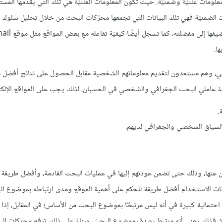
لومات علنيّة وضمنيّة. حيث تكون المعلومات العلنيّة هي تلك التي يقدمها المس
ت الضمنيّة فهي تلك البيانات التي تجمعها محرّكات البحث من خلال تحليل سلوك 
ا.
ي، وهم مستعدون لتقديم معلوماتهم الشخصية مقابل الحصول على نتائج أفضل 
خذ عاملي البحث الجغرافي والشخصي في الحسبان، لذلك يجب على المواقع الإلكت
.
لسياق الشخصي والجغرافي لديهم.
 عنها، وذلك حتى تضمن عودتهم إليها في عمليات البحث القادمة، وأفضل طريقة 
يانات الاستخدام أفضل طريقة للحكم على أهمية الموقع ومدى ارتباطه بموضوع ال
احتمالية كبيرة في أنه ليس مرتبطًا بموضوع البحث من الأساس؛ في المقابل، إذا 
ا، فذلك يعني أنه مرتبط بشدة بموضوع البحث. وبناءً على ذلك، ترفع محركات ال