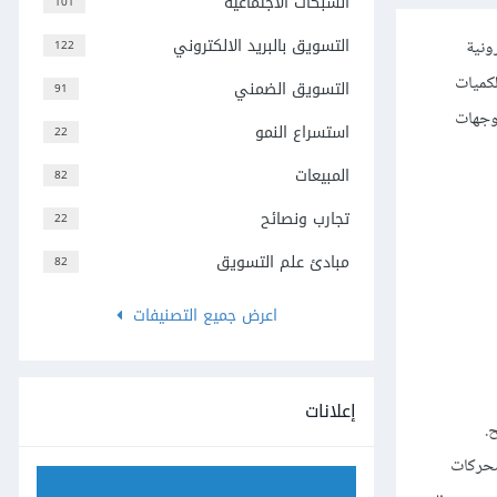
الشبكات الاجتماعية
101
التسويق بالبريد الالكتروني
ونية
122
لكميات
التسويق الضمني
91
توجهات
استسراع النمو
22
المبيعات
82
تجارب ونصائح
22
مبادئ علم التسويق
82
اعرض جميع التصنيفات
إعلانات
.
محركات