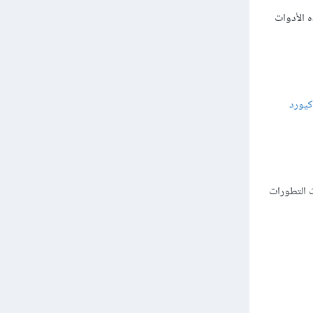
 الأدوات
كيورد
 التطورات