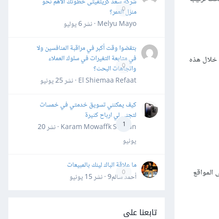
شركة سعد كريتفيتى خطوتك الأهم نحو
0
منزل العمر؟
Melyu Mayo · نشر
6 يوليو
بتقضوا وقت أكبر في مراقبة المنافسين ولا
في متابعة التغيرات في سلوك العملاء
 خلال هذه
0
واتجاهات البحث؟
El Shiemaa Refaat · نشر
25 يونيو
كيف يمكنني تسويق خدمتي في خمسات
لتجني لي ارباح كثيرة
1
Karam Mowaffk Sarhan · نشر
20
يونيو
ما علاقة الباك لينك بالمبيعات
 المواقع
0
أحمد سالم9 · نشر
15 يونيو
تابعنا على